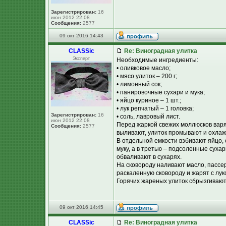
Зарегистрирован:
16
июн 2012 22:08
Сообщения:
2577
09 окт 2016 14:43
CLASSic
Re: Виноградная улитка
Эксперт
Необходимые ингредиенты:
• оливковое масло;
• мясо улиток – 200 г;
• лимонный сок;
• панировочные сухари и мука;
• яйцо куриное – 1 шт.;
• лук репчатый – 1 головка;
Зарегистрирован:
16
• соль, лавровый лист.
июн 2012 22:08
Перед жаркой свежих моллюсков варят
Сообщения:
2577
выливают, улиток промывают и охлаж
В отдельной емкости взбивают яйцо,
муку, а в третью – подсоленные сухар
обваливают в сухарях.
На сковороду наливают масло, пассе
раскаленную сковороду и жарят с лу
Горячих жареных улиток сбрызгивают
09 окт 2016 14:45
CLASSic
Re: Виноградная улитка