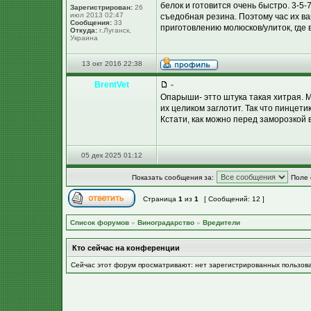
белок и готовится очень быстро. 3-5-
Зарегистрирован:
26
июл 2013 02:47
съедобная резина. Поэтому час их ва
Сообщения:
33
приготовлению молюсков/улиток, где 
Откуда:
г.Луганск,
Украина
13 окт 2016 22:38
BrentVet
-
Опарыши- этто штука такая хитрая. 
их целиком заглотит. Так что пинцети
Кстати, как можно перед заморозкой 
05 дек 2025 01:12
Показать сообщения за:
Поле 
Страница
1
из
1
[ Сообщений: 12 ]
Список форумов
»
Виноградарство
»
Вредители
Кто сейчас на конференции
Сейчас этот форум просматривают: нет зарегистрированных пользов