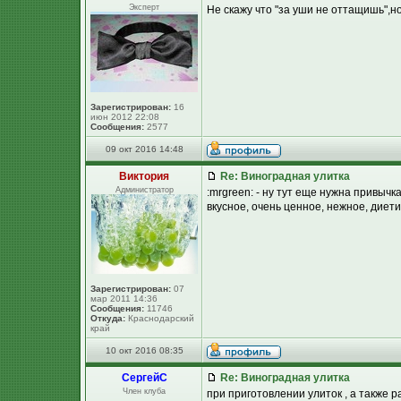
Эксперт
Не скажу что "за уши не оттащишь",но 
Зарегистрирован:
16
июн 2012 22:08
Сообщения:
2577
09 окт 2016 14:48
Виктория
Re: Виноградная улитка
Администратор
:mrgreen: - ну тут еще нужна привычка
вкусное, очень ценное, нежное, диетиче
Зарегистрирован:
07
мар 2011 14:36
Сообщения:
11746
Откуда:
Краснодарский
край
10 окт 2016 08:35
СергейC
Re: Виноградная улитка
Член клуба
при приготовлении улиток , а также р