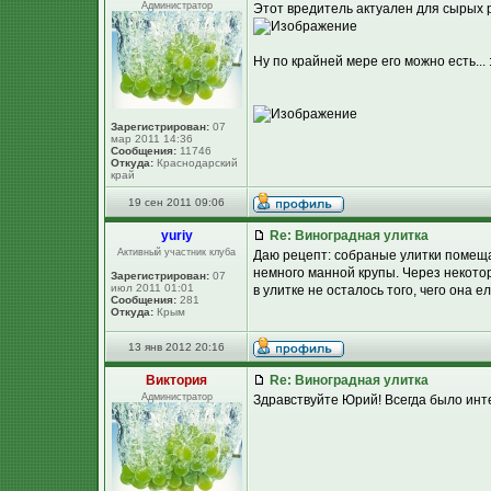
Администратор
Этот вредитель актуален для сырых 
Ну по крайней мере его можно есть... 
Зарегистрирован:
07
мар 2011 14:36
Сообщения:
11746
Откуда:
Краснодарский
край
19 сен 2011 09:06
yuriy
Re: Виноградная улитка
Активный участник клуба
Даю рецепт: собраные улитки помещаю
немного манной крупы. Через некото
Зарегистрирован:
07
июл 2011 01:01
в улитке не осталось того, чего она е
Сообщения:
281
Откуда:
Крым
13 янв 2012 20:16
Виктория
Re: Виноградная улитка
Администратор
Здравствуйте Юрий! Всегда было инте