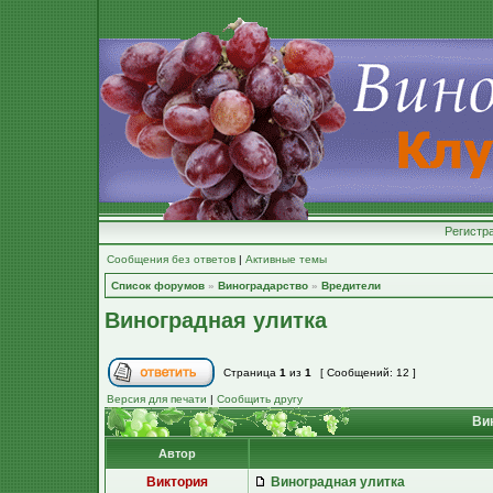
Регистр
Сообщения без ответов
|
Активные темы
Список форумов
»
Виноградарство
»
Вредители
Виноградная улитка
Страница
1
из
1
[ Сообщений: 12 ]
Версия для печати
|
Сообщить другу
Вин
Автор
Виктория
Виноградная улитка