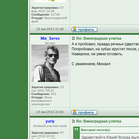
Зарегистрирован:
07
мар 2011 14:36
Сообщения:
11746
Откуда:
Краснодарский
край
13 янв 2012 21:28
Mix_Servo
Re: Виноградная улитка
Эксперт
А я пробовал, правда речных (двуств
Попробовал, на зубах хрустит песок, 
Наверное, не умею готовить.
С уважением, Михаил
Зарегистрирован:
23
сен 2011 09:22
Сообщения:
522
Откуда:
Зона
рискованного
земледелия
13 янв 2012 22:04
yuriy
Re: Виноградная улитка
Активный участник клуба
Виктория писал(а):
Зарегистрирован:
07
июл 2011 01:01
Здравствуйте Юрий! Всегда было