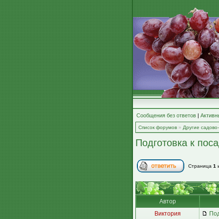
Сообщения без ответов
|
Активн
Список форумов
»
Другие садово
Подготовка к пос
Страница
1
Автор
Виктория
Под