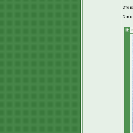
Это р
Это к