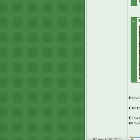
Раскл
Смотр
Если 
целый
07 мар 2018 12:33