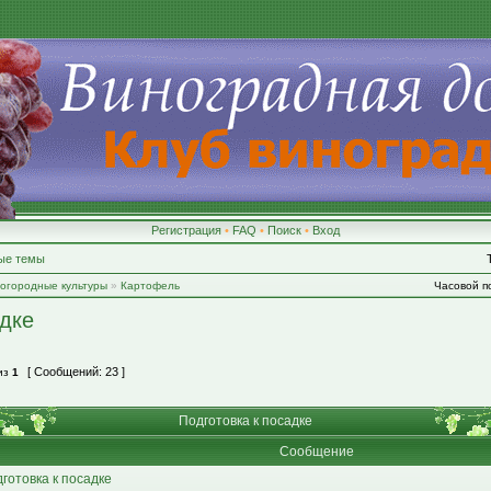
Регистрация
•
FAQ
•
Поиск
•
Вход
ые темы
-огородные культуры
»
Картофель
Часовой по
адке
[ Сообщений: 23 ]
из
1
Подготовка к посадке
Сообщение
готовка к посадке