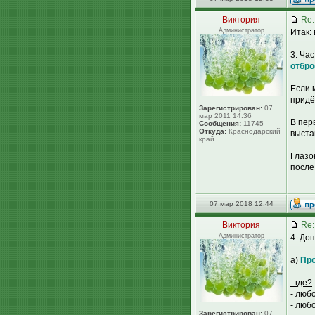
Виктория
Re:
Администратор
Итак:
3. Ча
отбро
Если 
придё
Зарегистрирован:
07
мар 2011 14:36
В пер
Сообщения:
11745
Откуда:
Краснодарский
выста
край
Глазо
после
07 мар 2018 12:44
Виктория
Re:
Администратор
4. До
а)
Про
- где?
- люб
- люб
Зарегистрирован:
07