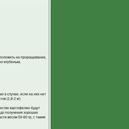
 положить на проращивание,
ых клубенька.
ко в случае, если на них нет
в (1,8-2 кг)
инство картофелин будут
 до получения хороших
сти весом 50-60 гр, с таким