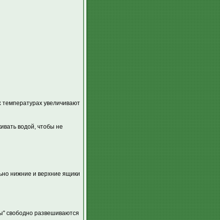
х температурах увеличивают
ивать водой, чтобы не
ьно нижние и верхние ящики
усы" свободно развешиваются