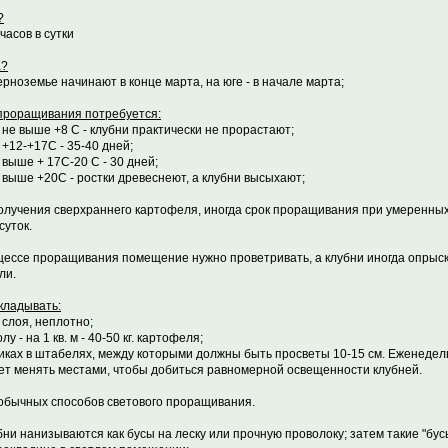
?
часов в сутки
а?
ерноземье начинают в конце марта, на юге - в начале марта;
 проращивания потребуется:
 t не выше +8 С - клубни практически не прорастают;
t +12-+17C - 35-40 дней;
t выше + 17С-20 С - 30 дней;
 t выше +20С - ростки древеснеют, а клубни высыхают;
олучения сверхраннего картофеля, иногда срок проращивания при умеренны
суток.
цессе проращивания помещение нужно проветривать, а клубни иногда опрыск
ли.
укладывать:
3 слоя, неплотно;
олу - на 1 кв. м - 40-50 кг. картофеля;
щиках в штабелях, между которыми должны быть просветы 10-15 см. Еженедел
ет менять местами, чтобы добиться равномерной освещенности клубней.
обычных способов светового проращивания.
убни нанизываются как бусы на леску или прочную проволоку; затем такие "б