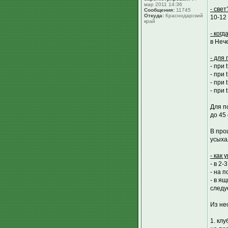
мар 2011 14:36
- свет
Сообщения:
11745
Откуда:
Краснодарский
10-12 
край
- когд
в Неч
- для
- при
- при 
- при 
- при
Для п
до 45 
В про
усыха
- как 
- в 2-
- на п
- в я
следу
Из не
1. кл