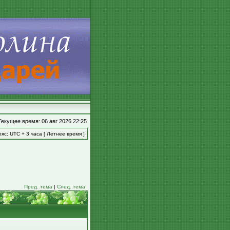
Текущее время: 06 авг 2026 22:25
яс: UTC + 3 часа [ Летнее время ]
Пред. тема
|
След. тема