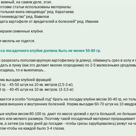
 важный, на самом деле, этап.
готовке статьи использованы материалы:
стольная книга овощевода" ред. Каратаева
стениеводство" ред. Вавилов
ащита картофеля от вредителей и болезней" ред. Иванюк
бираем семенные клубни.
я мелочь не годится.
са посадочного клубня должна быть не менее 50-80 гр.
 разрезать пополам крупную картофелину (в длину), обмакнуть срез в золу и
идать в лунку (как это делают многие огородники) по 2-5 малюсеньких уродлив
осадишь, то и выкопаешь...
рма высадки клубней фракций:
0 гр. - 45-50 штук на 10 кв. метров (2,5-3 кг).
0 гр. - 40-45 штук на 10 кв. метров. (3-3,5 кг)
кается в особо-"голодный год" брать на посадку клубни весом 30-40 гр, но толь
аков внешних и внутренних болезней. Норма высадки 60-70 штук на 10 квадрато
ые клубни весом 80-100 гр. дают по массе урожай с куста большой, но больш
его или мелкого размера. Поэтому такой посадочный материал проращивают
ов, а затем (за пару дней до посадки - чтобы срезы зарубцевались) режут на ча
том чтобы на каждой было 3-4 глазка.