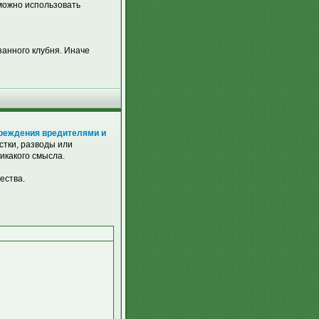
 можно использовать
анного клубня. Иначе
вреждения вредителями и
астки, разводы или
икакого смысла.
ества.