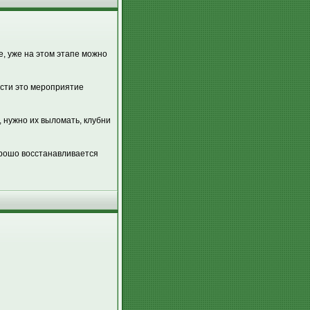
е, уже на этом этапе можно
ести это мероприятие
 нужно их выломать, клубни
орошо восстанавливается