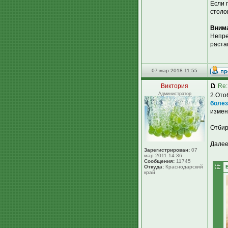
Если 
столо
Вним
Непре
раста
07 мар 2018 11:55
Виктория
Re:
Администратор
2.Ото
боле
измен
Отбир
Далее
Зарегистрирован:
07
мар 2011 14:36
Сообщения:
11745
Откуда:
Краснодарский
край