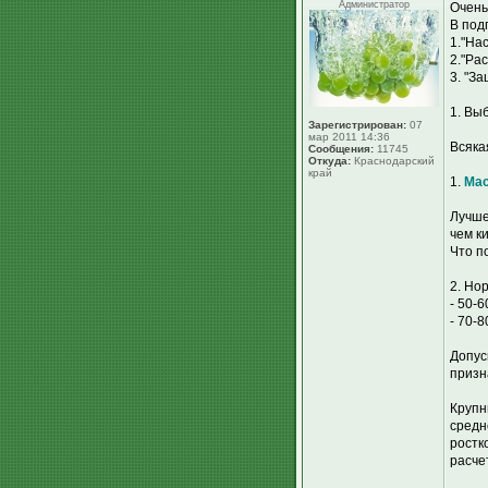
Администратор
Очень
В под
1."На
2."Ра
3. "З
1. Вы
Зарегистрирован:
07
мар 2011 14:36
Всяка
Сообщения:
11745
Откуда:
Краснодарский
край
1.
Мас
Лучше
чем к
Что п
2. Но
- 50-6
- 70-8
Допус
призн
Крупн
средн
ростк
расче