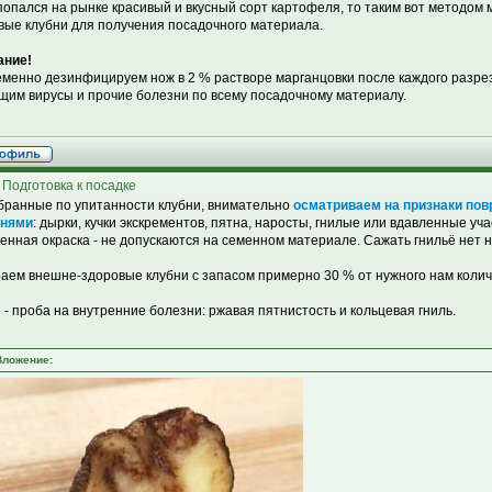
попался на рынке красивый и вкусный сорт картофеля, то таким вот методом
вые клубни для получения посадочного материала.
ание!
менно дезинфицируем нож в 2 % растворе марганцовки после каждого разрез
щим вирусы и прочие болезни по всему посадочному материалу.
 Подготовка к посадке
бранные по упитанности клубни, внимательно
осматриваем на признаки по
знями
: дырки, кучки экскрементов, пятна, наросты, гнилые или вдавленные уч
енная окраска - не допускаются на семенном материале. Сажать гнильё нет н
аем внешне-здоровые клубни с запасом примерно 30 % от нужного нам колич
 - проба на внутренние болезни: ржавая пятнистость и кольцевая гниль.
Вложение: