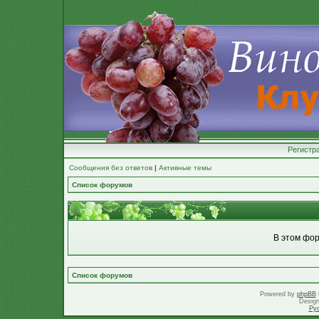
Регистр
Сообщения без ответов
|
Активные темы
Список форумов
В этом фор
Список форумов
Powered by
phpBB
Desig
Ру