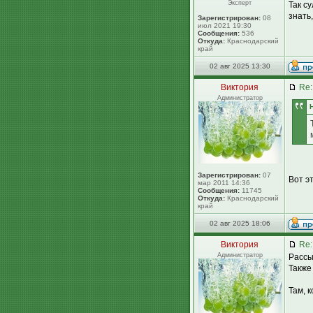
Эксперт
Так с
знать
Зарегистрирован:
08
июл 2021 19:30
Сообщения:
536
Откуда:
Краснодарский
край
02 авг 2025 13:30
Виктория
Re:
Администратор
Зарегистрирован:
07
Вот э
мар 2011 14:36
Сообщения:
11745
Откуда:
Краснодарский
край
02 авг 2025 18:06
Виктория
Re:
Администратор
Рассы
Также
Там, 