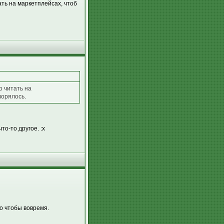
ть на маркетплейсах, чтоб
о читать на
ворялось.
то-то другое. :x
о чтобы вовремя.