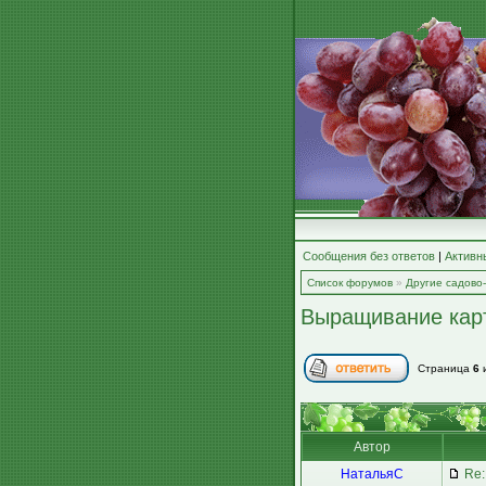
Сообщения без ответов
|
Активн
Список форумов
»
Другие садово
Выращивание кар
Страница
6
Автор
НатальяС
Re: