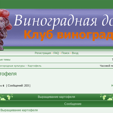
Регистрация
•
FAQ
•
Поиск
•
Вход
ые темы
-огородные культуры
»
Картофель
Часовой по
тофеля
[ Сообщений: 203 ]
из
6
Выращивание картофеля
Сообщение
 Выращивание картофеля