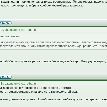
ульфаты магния, калия попались плохо растворимые. Теперь отзывы надо чита
, какого производителя брать удобрение, чтоб растворялось.
 Выращивание картофеля
НатальяС писал(а):
Так сульфаты магния, калия попались плохо растворимые. Теперь отзывы над
маркетплейсах, чтоб знать, какого производителя брать удобрение, чтоб раст
то да! Обе соли должны растворяться без осадка и быстро. Подсунули, черти, ч
 Выращивание картофеля
лка по угрозе фитофтороза на картофеле и томате.
 есть предупреждение о начале лёта картофельной моли.
конечно, реклама встроена. Но выбрать можно любые другие препараты. Важн