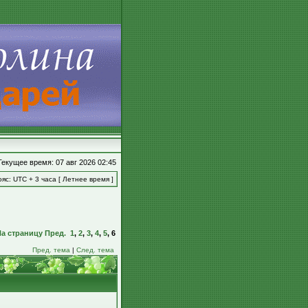
Текущее время: 07 авг 2026 02:45
яс: UTC + 3 часа [ Летнее время ]
На страницу
Пред.
1
,
2
,
3
,
4
,
5
,
6
Пред. тема
|
След. тема