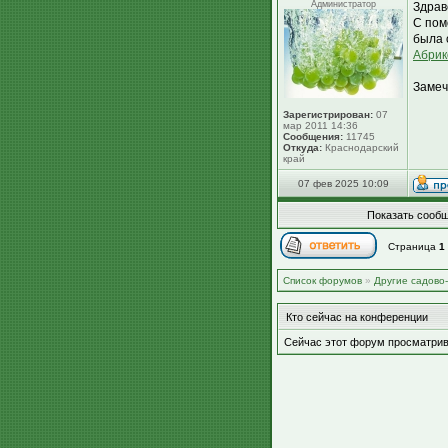
Администратор
Здрав
С пом
была 
Абрик
Замеч
Зарегистрирован:
07
мар 2011 14:36
Сообщения:
11745
Откуда:
Краснодарский
край
07 фев 2025 10:09
Показать сообщ
Страница
1
Список форумов
»
Другие садово
Кто сейчас на конференции
Сейчас этот форум просматрив