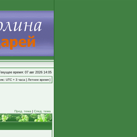
Текущее время: 07 авг 2026 14:05
яс: UTC + 3 часа [ Летнее время ]
Пред. тема
|
След. тема