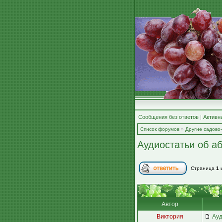
Сообщения без ответов
|
Активн
Список форумов
»
Другие садово
Аудиостатьи об аб
Страница
1
Автор
Виктория
Ауд