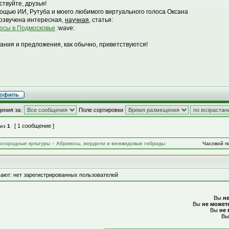
ствуйте, друзья!
ощью ИИ, Рутуба и моего любимого виртуального голоса Оксана
озвучена интересная,
научная
, статья:
осы в Подмосковье
:wave:
ания и предложения, как обычно, приветствуются!
ения за:
Поле сортировки
[ 1 сообщение ]
из
1
-огородные культуры
»
Абрикосы, жердели и межвидовые гибриды
Часовой по
ают: нет зарегистрированных пользователей
Вы
н
Вы
не может
Вы
не 
В