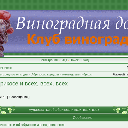
Регистрация
•
FAQ
•
Поиск
•
Вход
ые темы
-огородные культуры
»
Абрикосы, жердели и межвидовые гибриды
Часовой по
рикосе и всех, всех, всех
[ 1 сообщение ]
из
1
Аудиостатьи об абрикосе и всех, всех, всех
Сообщение
иостатьи об абрикосе и всех, всех, всех