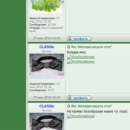
Зарегистрирован:
07
мар 2011 14:36
Сообщения:
11746
Откуда:
Краснодарский
край
27 июн 2013 13:23
CLASSic
Re: Интересно,кто это?
Эксперт
Кладка яиц
Зарегистрирован:
16
июн 2012 22:08
Сообщения:
2577
27 июн 2013 16:16
CLASSic
Re: Интересно,кто это?
Эксперт
Ну прямо безобразие какое то :oops: