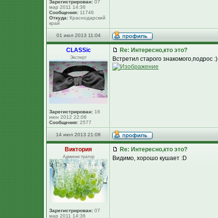
Зарегистрирован:
07
мар 2011 14:36
Сообщения:
11746
Откуда:
Краснодарский
край
01 июл 2013 11:04
CLASSic
Re: Интересно,кто это?
Эксперт
Встретил старого знакомого,подрос :)
Зарегистрирован:
16
июн 2012 22:08
Сообщения:
2577
14 июл 2013 21:08
Виктория
Re: Интересно,кто это?
Администратор
Видимо, хорошо кушает :D
Зарегистрирован:
07
мар 2011 14:36