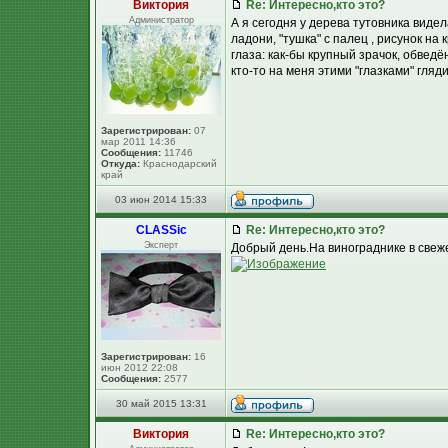
Виктория
Re: Интересно,кто это?
Администратор
А я сегодня у дерева тутовника виде
ладони, "тушка" с палец , рисунок н
глаза: как-бы крупный зрачок, обведё
кто-то на меня этими "глазками" гляд
Зарегистрирован:
07
мар 2011 14:36
Сообщения:
11746
Откуда:
Краснодарский
край
03 июн 2014 15:33
CLASSic
Re: Интересно,кто это?
Эксперт
Добрый день.На винограднике в свеж
Зарегистрирован:
16
июн 2012 22:08
Сообщения:
2577
30 май 2015 13:31
Виктория
Re: Интересно,кто это?