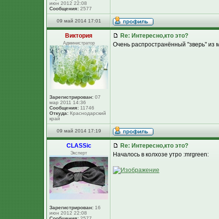
июн 2012 22:08
Сообщения:
2577
09 май 2014 17:01
Виктория
Re: Интересно,кто это?
Администратор
Очень распространённый "зверь" из м
Зарегистрирован:
07
мар 2011 14:36
Сообщения:
11746
Откуда:
Краснодарский
край
09 май 2014 17:19
CLASSic
Re: Интересно,кто это?
Эксперт
Началось в колхозе утро :mrgreen:
Зарегистрирован:
16
июн 2012 22:08
Сообщения:
2577