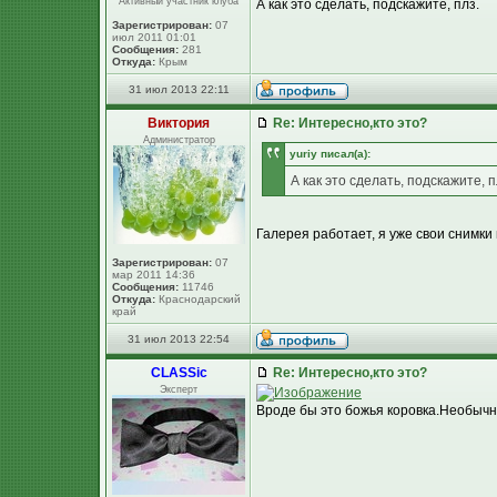
Активный участник клуба
А как это сделать, подскажите, плз.
Зарегистрирован:
07
июл 2011 01:01
Сообщения:
281
Откуда:
Крым
31 июл 2013 22:11
Виктория
Re: Интересно,кто это?
Администратор
yuriy писал(а):
А как это сделать, подскажите, п
Галерея работает, я уже свои снимки
Зарегистрирован:
07
мар 2011 14:36
Сообщения:
11746
Откуда:
Краснодарский
край
31 июл 2013 22:54
CLASSic
Re: Интересно,кто это?
Эксперт
Вроде бы это божья коровка.Необычн