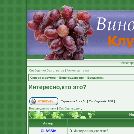
Регистр
Сообщения без ответов
|
Активные темы
Список форумов
»
Виноградарство
»
Вредители
Интересно,кто это?
Страница
1
из
5
[ Сообщений: 188 ]
Версия для печати
|
Сообщить другу
Ин
Автор
CLASSic
Интересно,кто это?