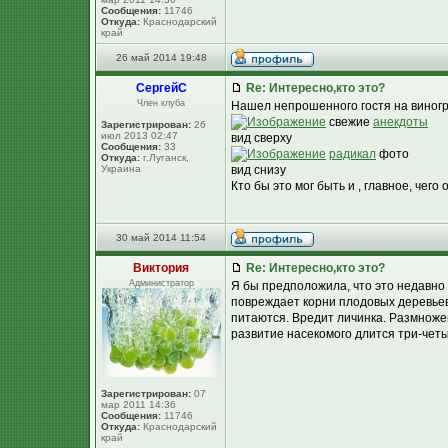
Сообщения:
11746
Откуда:
Краснодарский
край
26 май 2014 19:48
СергейC
Re: Интересно,кто это?
Член клуба
Нашел непрошенного гостя на виног
свежие
анекдоты
Зарегистрирован:
26
июл 2013 02:47
вид сверху
Сообщения:
33
радикал
фото
Откуда:
г.Луганск,
Украина
вид снизу
Кто бы это мог быть и , главное, чего 
30 май 2014 11:54
Виктория
Re: Интересно,кто это?
Администратор
Я бы предположила, что это недавно
повреждает корни плодовых деревьев,
питаются. Вредит личинка. Размноже
развитие насекомого длится три-четы
Зарегистрирован:
07
мар 2011 14:36
Сообщения:
11746
Откуда:
Краснодарский
край