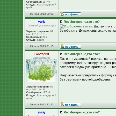
Сообщения:
11746
Откуда:
Краснодарский
край
15 июл 2013 00:02
yuriy
Re: Интересно,кто это?
Активный участник клуба
осаго
Да, так что эт
безобразие. Думаю, оидиум...но не за
Зарегистрирован:
07
июл 2011 01:01
Сообщения:
281
Откуда:
Крым
29 июл 2013 21:15
Виктория
Re: Интересно,кто это?
Администратор
Так, опят украинский радикал пытает
программу :evil: Антивирус не даёт р
сахарок в ягодах уже примерно 10 :mr
Надо всё-таки прикрутить к форуму 
без рекламы и прочей дребедени.
Зарегистрирован:
07
мар 2011 14:36
Сообщения:
11746
Откуда:
Краснодарский
край
29 июл 2013 23:27
yuriy
Re: Интересно,кто это?