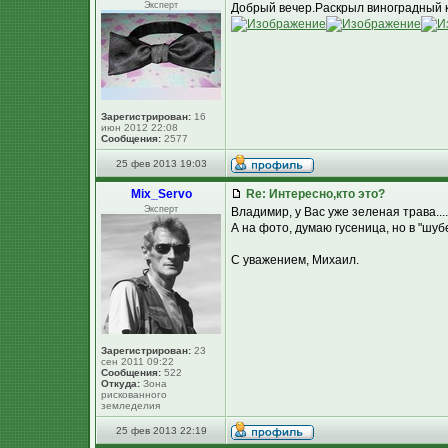
Эксперт
Добрый вечер.Раскрыл виноградный ку
Зарегистрирован:
16
июн 2012 22:08
Сообщения:
2577
25 фев 2013 19:03
Mix_Servo
Re: Интересно,кто это?
Эксперт
Владимир, у Вас уже зеленая трава....
А на фото, думаю гусеница, но в "шуб
С уважением, Михаил.
Зарегистрирован:
23
сен 2011 09:22
Сообщения:
522
Откуда:
Зона
рискованного
земледелия
25 фев 2013 22:19