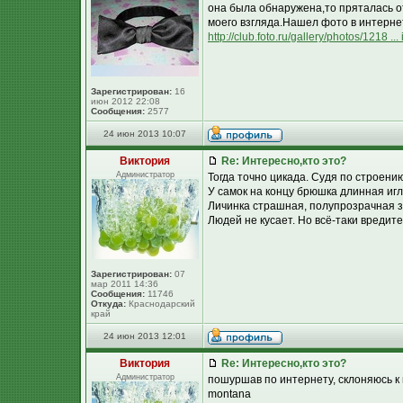
она была обнаружена,то пряталась от
моего взгляда.Нашел фото в интерне
http://club.foto.ru/gallery/photos/1218 .
Зарегистрирован:
16
июн 2012 22:08
Сообщения:
2577
24 июн 2013 10:07
Виктория
Re: Интересно,кто это?
Администратор
Тогда точно цикада. Судя по строени
У самок на концу брюшка длинная иг
Личинка страшная, полупрозрачная з
Людей не кусает. Но всё-таки вредит
Зарегистрирован:
07
мар 2011 14:36
Сообщения:
11746
Откуда:
Краснодарский
край
24 июн 2013 12:01
Виктория
Re: Интересно,кто это?
Администратор
пошуршав по интернету, склоняюсь к 
montana