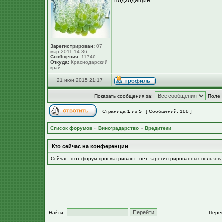
подходящие.
Зарегистрирован:
07
мар 2011 14:36
Сообщения:
11746
Откуда:
Краснодарский
край
21 июн 2015 21:17
Показать сообщения за:
Поле 
Страница
1
из
5
[ Сообщений: 188 ]
Список форумов
»
Виноградарство
»
Вредители
Кто сейчас на конференции
Сейчас этот форум просматривают: нет зарегистрированных пользов
Найти:
Пере