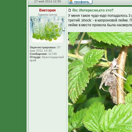
17 май 2014 12:56
Виктория
Re: Интересно,кто это?
Администратор
У меня такое чудо-юдо попадалось 3 
третий :shock: - в капроновой лейке.
лейке в месте прокола была насверле
Зарегистрирован:
07
мар 2011 14:36
Сообщения:
11746
Откуда:
Краснодарский
край