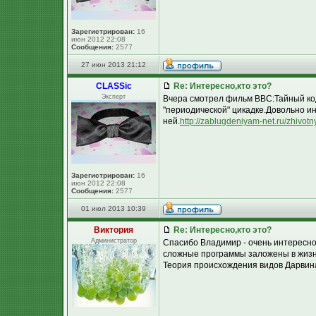
Зарегистрирован:
16
июн 2012 22:08
Сообщения:
2577
27 июн 2013 21:12
CLASSic
Re: Интересно,кто это?
Эксперт
Вчера смотрел фильм BBC:Тайный код
"периодической" цикадке.Довольно 
ней.
http://zablugdeniyam-net.ru/zhivotn
Зарегистрирован:
16
июн 2012 22:08
Сообщения:
2577
01 июл 2013 10:39
Виктория
Re: Интересно,кто это?
Администратор
Спасибо Владимир - очень интересно
сложные программы заложены в жизне
Теория происхождения видов Дарвина