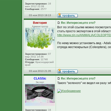
Зарегистрирован:
16
июн 2012 22:08
Сообщения:
2577
03 ноя 2013 19:13
Виктория
Re: Интересно,кто это?
Администратор
Вот по этой ссылке можно посмотреть
стать просто экспертом в этой област
http://www.zin.ru/ANIMALIA/COLEOPTE
По нему можно установить вид - Adali
отряда жесткокрылых (Coleoptera), се
Зарегистрирован:
07
мар 2011 14:36
Сообщения:
11746
Откуда:
Краснодарский
край
03 ноя 2013 21:35
CLASSic
Re: Интересно,кто это?
Эксперт
Такого "зеленого" не видел ни разу :wt
Зарегистрирован:
16