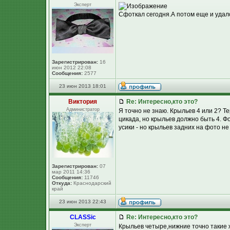
Эксперт
Сфоткал сегодня.А потом еще и удал
Зарегистрирован:
16
июн 2012 22:08
Сообщения:
2577
23 июн 2013 18:01
Виктория
Re: Интересно,кто это?
Администратор
Я точно не знаю. Крыльев 4 или 2? Т
цикада, но крыльев должно быть 4. Ф
усики - но крыльев задних на фото н
Зарегистрирован:
07
мар 2011 14:36
Сообщения:
11746
Откуда:
Краснодарский
край
23 июн 2013 22:43
CLASSic
Re: Интересно,кто это?
Эксперт
Крыльев четыре,нижние точно такие ж