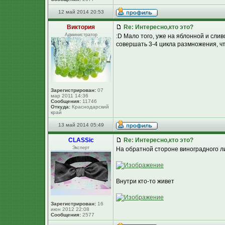
12 май 2014 20:53
Виктория
Re: Интересно,кто это?
Администратор
:D Мало того, уже на яблонной и сли
совершать 3-4 цикла размножения, чт
Зарегистрирован:
07
мар 2011 14:36
Сообщения:
11746
Откуда:
Краснодарский
край
13 май 2014 05:49
CLASSic
Re: Интересно,кто это?
Эксперт
На обратной стороне виноградного л
Внутри кто-то живет
Зарегистрирован:
16
июн 2012 22:08
Сообщения:
2577