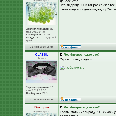
Администратор
Доброе утро!
Это ящерица. Они как раз сейчас все 
Такие хищники - даже медведку "берут
Зарегистрирован:
07
мар 2011 14:36
Сообщения:
11746
Откуда:
Краснодарский
край
31 май 2015 08:56
CLASSic
Re: Интересно,кто это?
Эксперт
Утром после дождя :wtf:
Зарегистрирован:
16
июн 2012 22:08
Сообщения:
2577
21 июн 2015 20:36
Виктория
Re: Интересно,кто это?
Администратор
Клопы, мать их природу! :D Сейчас б