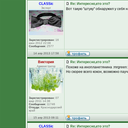
CLASSic
Re: Интересно,кто это?
Эксперт
Вот такую "штуку" обнаружил у себя н
Зарегистрирован:
16
июн 2012 22:08
Сообщения:
2577
14 апр 2013 17:58
Виктория
Re: Интересно,кто это?
Администратор
Похоже на инопланетянина :mrgreen:
Но скорее всего кокон, возможно пауч
Зарегистрирован:
07
мар 2011 14:36
Сообщения:
11746
Откуда:
Краснодарский
край
15 апр 2013 08:11
CLASSic
Re: Интересно,кто это?