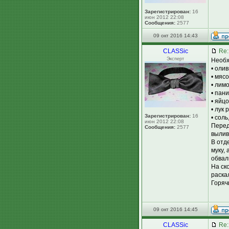
Зарегистрирован:
16
июн 2012 22:08
Сообщения:
2577
09 окт 2016 14:43
CLASSic
Re:
Эксперт
Необх
• оли
• мясо
• лим
• пан
• яйцо
• лук 
Зарегистрирован:
16
• соль
июн 2012 22:08
Перед
Сообщения:
2577
вылив
В отд
муку,
обвал
На ск
раска
Горяч
09 окт 2016 14:45
CLASSic
Re: