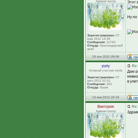
Администратор
Этот 
Ну по 
Зарегистрирован:
07
мар 2011 14:36
Сообщения:
11745
Откуда:
Краснодарский
край
19 сен 2011 09:06
yuriy
Re:
Активный участник клуба
Даю р
немно
Зарегистрирован:
07
июл 2011 01:01
в улит
Сообщения:
281
Откуда:
Крым
13 янв 2012 20:16
Виктория
Re:
Администратор
Здрав