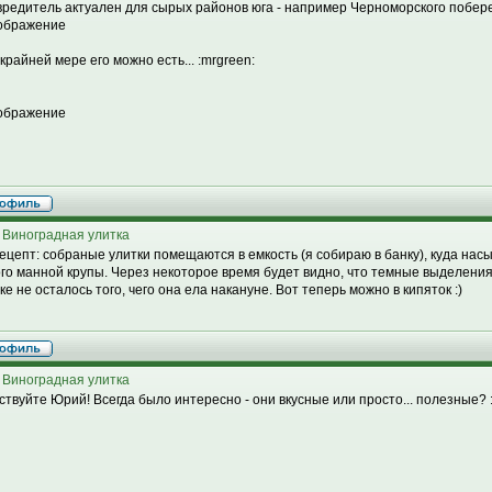
вредитель актуален для сырых районов юга - например Черноморского побер
крайней мере его можно есть... :mrgreen:
 Виноградная улитка
ецепт: собраные улитки помещаются в емкость (я собираю в банку), куда нас
го манной крупы. Через некоторое время будет видно, что темные выделения
ке не осталось того, чего она ела накануне. Вот теперь можно в кипяток :)
 Виноградная улитка
ствуйте Юрий! Всегда было интересно - они вкусные или просто... полезные? 