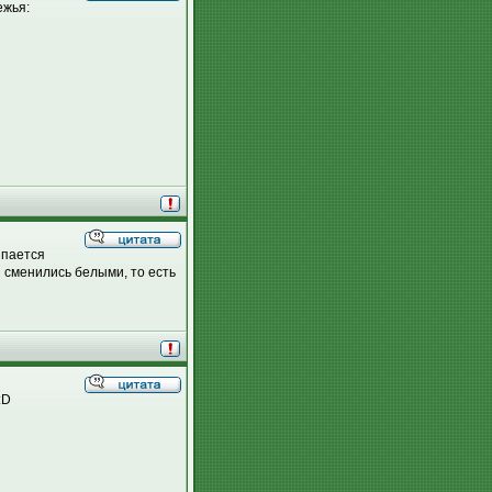
ежья:
ыпается
 сменились белыми, то есть
:D