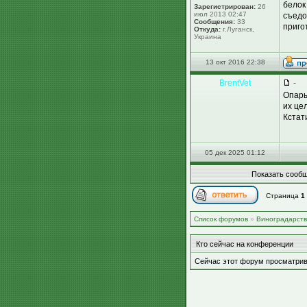
белок
Зарегистрирован:
26
июл 2013 02:47
съедо
Сообщения:
33
приго
Откуда:
г.Луганск,
Украина
13 окт 2016 22:38
BrentVet
-
Опары
их це
Кстат
05 дек 2025 01:12
Показать сообщ
Страница
1
Список форумов
»
Виноградарст
Кто сейчас на конференции
Сейчас этот форум просматрив