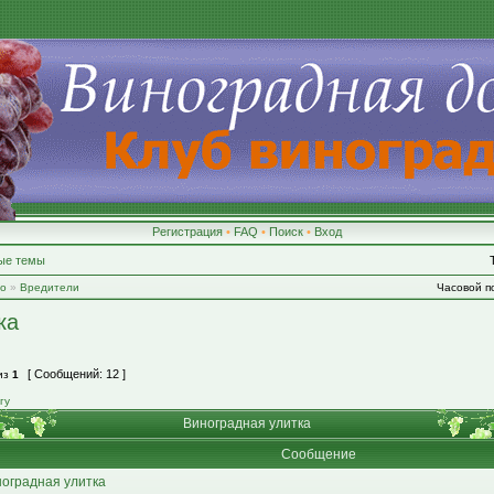
Регистрация
•
FAQ
•
Поиск
•
Вход
ые темы
во
»
Вредители
Часовой по
ка
[ Сообщений: 12 ]
из
1
гу
Виноградная улитка
Сообщение
оградная улитка