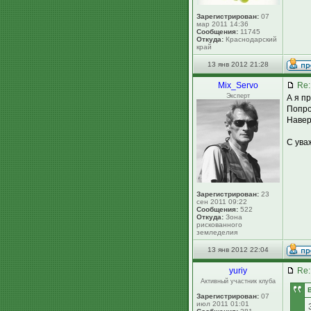
Зарегистрирован:
07
мар 2011 14:36
Сообщения:
11745
Откуда:
Краснодарский
край
13 янв 2012 21:28
Mix_Servo
Re:
Эксперт
А я п
Попро
Навер
С ува
Зарегистрирован:
23
сен 2011 09:22
Сообщения:
522
Откуда:
Зона
рискованного
земледелия
13 янв 2012 22:04
yuriy
Re:
Активный участник клуба
Зарегистрирован:
07
июл 2011 01:01