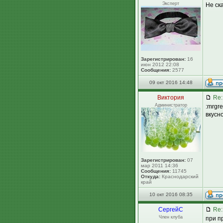
Эксперт
Не ска
Зарегистрирован:
16
июн 2012 22:08
Сообщения:
2577
09 окт 2016 14:48
Виктория
Re:
Администратор
:mrgr
вкусно
Зарегистрирован:
07
мар 2011 14:36
Сообщения:
11745
Откуда:
Краснодарский
край
10 окт 2016 08:35
СергейC
Re:
Член клуба
при п