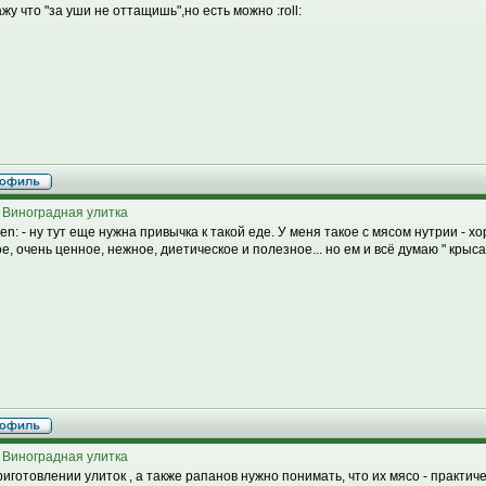
жу что "за уши не оттащишь",но есть можно :roll:
 Виноградная улитка
een: - ну тут еще нужна привычка к такой еде. У меня такое с мясом нутрии - х
е, очень ценное, нежное, диетическое и полезное... но ем и всё думаю " крыса..
 Виноградная улитка
риготовлении улиток , а также рапанов нужно понимать, что их мясо - практич