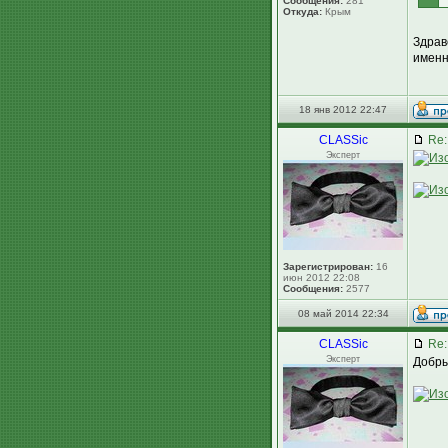
Сообщения:
281
Откуда:
Крым
Здрав
именн
18 янв 2012 22:47
CLASSic
Re:
Эксперт
Зарегистрирован:
16
июн 2012 22:08
Сообщения:
2577
08 май 2014 22:34
CLASSic
Re:
Эксперт
Добрый