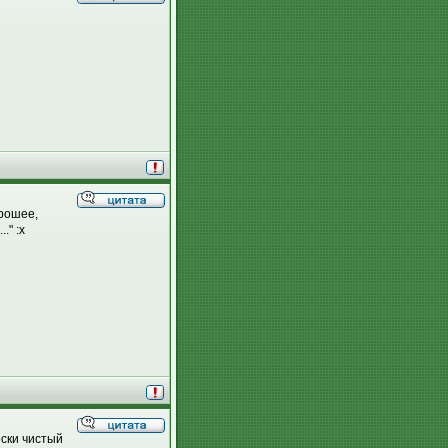
орошее,
." :x
ески чистый