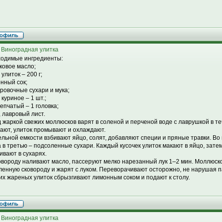
 Виноградная улитка
одимые ингредиенты:
вковое масло;
 улиток – 200 г;
онный сок;
ировочные сухари и мука;
 куриное – 1 шт.;
репчатый – 1 головка;
, лавровый лист.
 жаркой свежих моллюсков варят в соленой и перченой воде с лаврушкой в те
ают, улиток промывают и охлаждают.
ельной емкости взбивают яйцо, солят, добавляют специи и пряные травки. В
 а в третью – подсоленные сухари. Каждый кусочек улиток макают в яйцо, затем 
ивают в сухарях.
овороду наливают масло, пассеруют мелко нарезанный лук 1–2 мин. Моллюск
ленную сковороду и жарят с луком. Переворачивают осторожно, не нарушая п
их жареных улиток сбрызгивают лимонным соком и подают к столу.
 Виноградная улитка