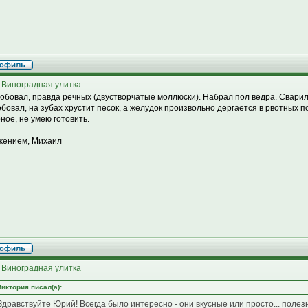
 Виноградная улитка
робовал, правда речных (двустворчатые моллюски). Набрал пол ведра. Сварил
бовал, на зубах хрустит песок, а желудок произвольно дергается в рвотных по
ное, не умею готовить.
жением, Михаил
 Виноградная улитка
Виктория писал(а):
Здравствуйте Юрий! Всегда было интересно - они вкусные или просто... полез