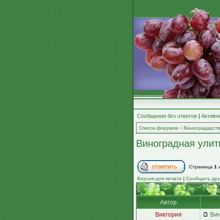
Сообщения без ответов
|
Активн
Список форумов
»
Виноградарст
Виноградная улит
Страница
1
Версия для печати
|
Сообщить дру
Автор
Виктория
Вин