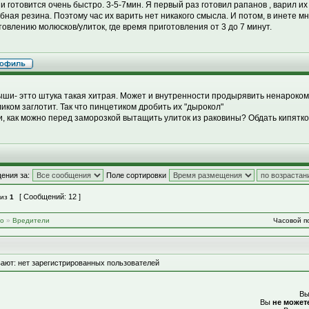
 и готовится очень быстро. 3-5-7мин. Я первый раз готовил рапанов , варил и
бная резина. Поэтому час их варить нет никакого смысла. И потом, в инете м
товлению молюсков/улиток, где время приготовления от 3 до 7 минут.
ши- этто штука такая хитрая. Может и внутренности продырявить ненароком,
ликом заглотит. Так что пинцетиком дробить их "дырокол"
и, как можно перед заморозкой вытащить улиток из раковины? Обдать кипятк
ения за:
Поле сортировки
[ Сообщений: 12 ]
из
1
во
»
Вредители
Часовой по
ают: нет зарегистрированных пользователей
В
Вы
не может