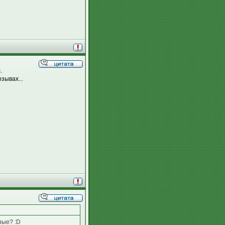
.
зывах...
ные? :D