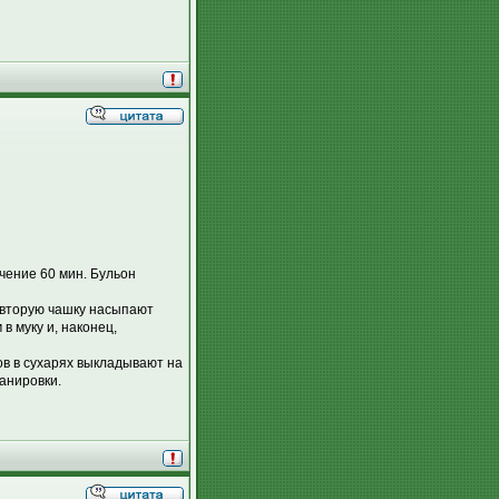
чение 60 мин. Бульон
о вторую чашку насыпают
в муку и, наконец,
ов в сухарях выкладывают на
анировки.