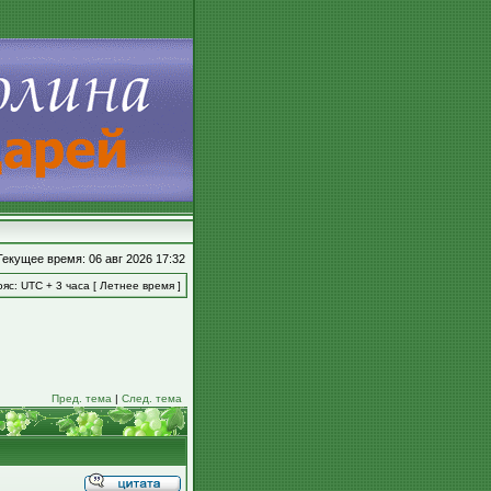
Текущее время: 06 авг 2026 17:32
яс: UTC + 3 часа [ Летнее время ]
Пред. тема
|
След. тема