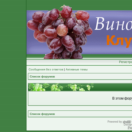
Регистр
Сообщения без ответов
|
Активные темы
Список форумов
В этом фор
Список форумов
Powered by
phpBB
Desig
Ру