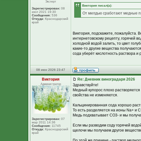
Эксперт
Виктория писал(а):
Зарегистрирован:
08
июл 2021 19:30
От милдью сработают медные п
Сообщения:
536
Откуда:
Краснодарский
край
Виктория, подскажите, пожалуйста. 
интернетовскому рецепту, горячей во
холодной водой залить, то цвет голу
какие-то другие вещества получаются
сода уберёт кислотность раствора и 
08 июн 2026 23:47
Виктория
Re: Дневник виноградаря 2026
Администратор
Здравствуйте!
Медный купорос плохо растворяется в
свойства не изменяются.
Кальцинированная сода хорошо раст
То есть разделяется на ионы Na+ и C
Медь подхватывает CO3- и мы получа
Зарегистрирован:
07
мар 2011 14:36
Если мы разводим соду горячей водой,
Сообщения:
11745
Откуда:
Краснодарский
щелочи мы получаем другое вещество 
край
По этой же причине - раствор медног