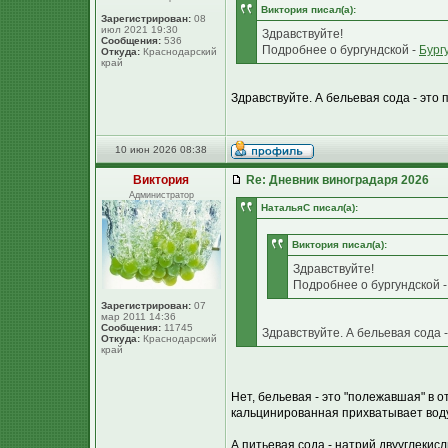
Виктория писал(а):
Зарегистрирован:
08
июл 2021 19:30
Здравствуйте!
Сообщения:
536
Подробнее о бургундской -
Бург
Откуда:
Краснодарский
край
Здравствуйте. А бельевая сода - это
10 июн 2026 08:38
Виктория
Re: Дневник виноградаря 2026
Администратор
НатальяС писал(а):
Виктория писал(а):
Здравствуйте!
Подробнее о бургундской 
Зарегистрирован:
07
мар 2011 14:36
Сообщения:
11745
Здравствуйте. А бельевая сода 
Откуда:
Краснодарский
край
Нет, бельевая - это "полежавшая" в 
кальцинированная прихватывает вод
А питьевая сода - натрий двууглеки