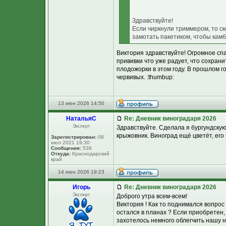
Здравствуйте!
Если чиркнули триммером, то ск
замотать пакетиком, чтобы камб
Виктория здравствуйте! Огромное спа
прививки что уже радует, что сохран
плодожорки в этом году. В прошлом г
червивых. :thumbup:
13 июн 2026 14:50
НатальяС
Re: Дневник виноградаря 2026
Эксперт
Здравствуйте. Сделала я бургундску
крыжовник. Виноград ещё цветёт, его
Зарегистрирован:
08
июл 2021 19:30
Сообщения:
536
Откуда:
Краснодарский
край
14 июн 2026 19:23
Игорь
Re: Дневник виноградаря 2026
Эксперт
Доброго утра всем-всем!
Виктория ! Как то поднимался вопро
остался в планах ? Если приобретен,
захотелось немного облегчить нашу н