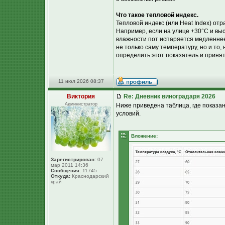
Что такое тепловой индекс.
Тепловой индекс (или Heat Index) от
Например, если на улице +30°C и вы
влажности пот испаряется медленнее
не только саму температуру, но и то,
определить этот показатель и приня
11 июл 2026 08:37
Виктория
Re: Дневник виноградаря 2026
Администратор
Ниже приведена таблица, где показа
условий.
Вложение:
Зарегистрирован:
07
мар 2011 14:36
Сообщения:
11745
Откуда:
Краснодарский
край