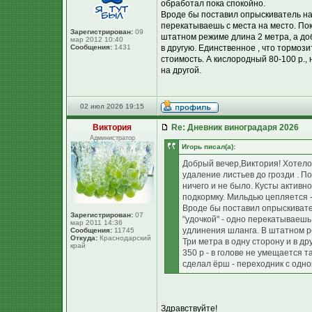
обработал пока спокойно.
Вроде бы поставил опрыскиватель на к
перекатываешь с места на место. Пок
Зарегистрирован:
09
штатном режиме длина 2 метра, а доба
мар 2012 10:40
Сообщения:
1431
в другую. Единственное , что тормози
стоимость. А кислородный 80-100 р.,
на другой.
02 июл 2026 19:15
Виктория
Re: Дневник виноградаря 2026
Администратор
Игорь писал(а):
Добрый вечер,Виктория! Хотелос
удаление листьев до грозди . По
ничего и не было. Кусты активн
подкормку. Мильдью цепляется -
Вроде бы поставил опрыскивател
Зарегистрирован:
07
"удочкой" - одно перекатываешь
мар 2011 14:36
удлинения шланга. В штатном ре
Сообщения:
11745
Откуда:
Краснодарский
Три метра в одну сторону и в др
край
350 р - в голове не умещается т
сделал ёрш - переходник с одно
Здравствуйте!