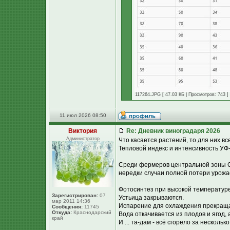
117264.JPG [ 47.03 КБ | Просмотров: 743 ]
11 июл 2026 08:50
Виктория
Re: Дневник виноградаря 2026
Администратор
Что касается растений, то для них в
Тепловой индекс и интенсивность УФ-
Среди фермеров центральной зоны С
нередки случаи полной потери урожае
Фотосинтез при высокой температуре
Зарегистрирован:
07
Устьица закрываются.
мар 2011 14:36
Испарение для охлаждения прекращ
Сообщения:
11745
Откуда:
Краснодарский
Вода откачивается из плодов и ягод, а
край
И ... та-дам - всё сгорело за несколько