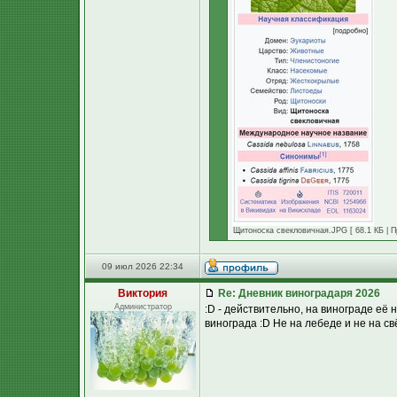
Щитоноска свекловичная.JPG [ 68.1 КБ | П
09 июл 2026 22:34
Виктория
Re: Дневник виноградаря 2026
Администратор
:D - действительно, на винограде её
винограда :D Не на лебеде и не на свё