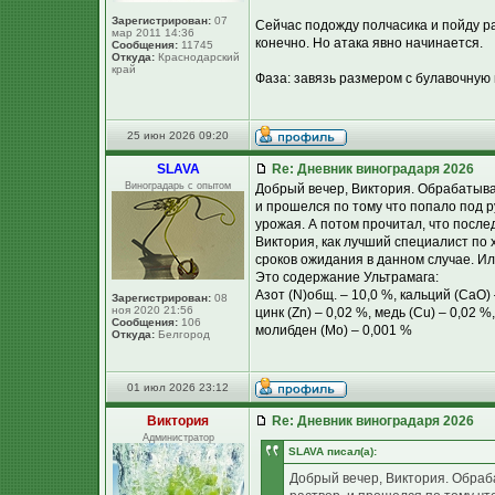
Зарегистрирован:
07
Сейчас подожду полчасика и пойду р
мар 2011 14:36
конечно. Но атака явно начинается.
Сообщения:
11745
Откуда:
Краснодарский
край
Фаза: завязь размером с булавочную 
25 июн 2026 09:20
SLAVA
Re: Дневник виноградаря 2026
Виноградарь с опытом
Добрый вечер, Виктория. Обрабатывал
и прошелся по тому что попало под ру
урожая. А потом прочитал, что после
Виктория, как лучший специалист по
сроков ожидания в данном случае. Ил
Это содержание Ультрамага:
Азот (N)общ. – 10,0 %, кальций (CaO) 
Зарегистрирован:
08
ноя 2020 21:56
цинк (Zn) – 0,02 %, медь (Cu) – 0,02 %,
Сообщения:
106
молибден (Мо) – 0,001 %
Откуда:
Белгород
01 июл 2026 23:12
Виктория
Re: Дневник виноградаря 2026
Администратор
SLAVA писал(а):
Добрый вечер, Виктория. Обраба