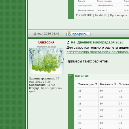
117263.JPG [ 69.44 КБ | Просмотров: 
11 июл 2026 08:46
Виктория
Re: Дневник виноградаря 2026
Администратор
Для самостоятельного расчета индек
https://calcugo.ru/heat-index-calculat
Примеры таких расчетов.
Вложения:
Зарегистрирован:
07
мар 2011 14:36
Сообщения:
11745
Откуда:
Краснодарский
край