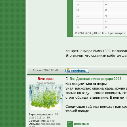
117261.JPG [ 40.26 КБ | Просмотров: 
Конкретно вчера было +30С с относи
Это значит, что организм работал фак
11 июл 2026 08:42
Виктория
Re: Дневник виноградаря 2026
Администратор
Как защититься от жары
Зная, насколько опасна жара, можно
только на воду — важно понимать, с
стоит обращать внимание. В ней не по
Следующая таблица поможет нам сори
жаркой погоде.
Зарегистрирован:
07
мар 2011 14:36
Сообщения:
11745
Откуда:
Краснодарский
Вложение:
край