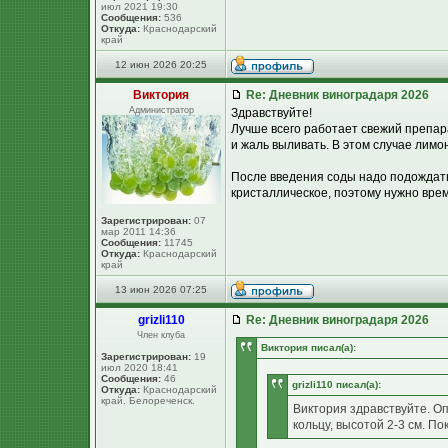
июл 2021 19:30
Сообщения:
536
Откуда:
Краснодарский
край
12 июн 2026 20:25
Виктория
Re: Дневник виноградаря 2026
Администратор
Здравствуйте!
Лучше всего работает свежий препара
и жаль выливать. В этом случае лимон
После введения соды надо подождать
кристаллическое, поэтому нужно врем
Зарегистрирован:
07
мар 2011 14:36
Сообщения:
11745
Откуда:
Краснодарский
край
13 июн 2026 07:25
grizli110
Re: Дневник виноградаря 2026
Член клуба
Виктория писал(а):
Зарегистрирован:
19
июл 2020 18:41
Сообщения:
46
grizli110 писал(а):
Откуда:
Краснодарский
край. Белореченск.
Виктория здравствуйте. Оп
кольцу, высотой 2-3 см. По