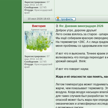
Зарегистрирован:
07
мар 2011 14:36
Сообщения:
11745
Откуда:
Краснодарский
край
10 июл 2026 18:43
Виктория
Re: Дневник виноградаря 2026
Администратор
Доброе утро, дорогие друзья!
Лето снова взялось за старое - шпар
Мы ещё собираем красную смородину.
На термометре +28С. А с лица градом
меня проблемы со здоровьем или пого
И вот что я выяснила. Точнее краем
Зарегистрирован:
07
волновались что погода переходит в 
мар 2011 14:36
урожай овощей. :think:
Сообщения:
11745
Откуда:
Краснодарский
край
И вот что говорит наука:
Жара и её опасности: как понять, н
Летом температура может подниматьс
жарче, чем показывает термометр. Э
воздуха. Когда воздух насыщен влаго
для таких случаев был разработан те
опасной может быть жара при опред
океанических и атмосферных исследо
о возможных рисках.