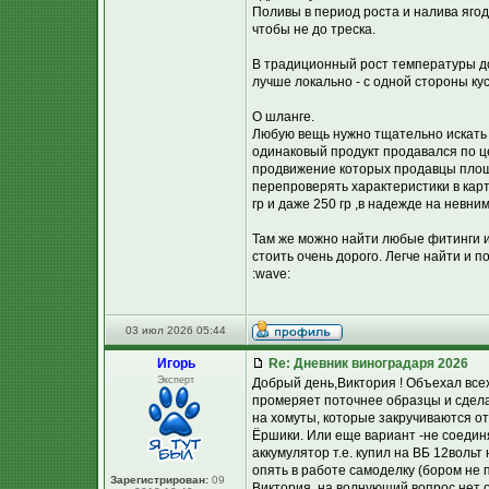
Поливы в период роста и налива яго
чтобы не до треска.
В традиционный рост температуры до 
лучше локально - с одной стороны ку
О шланге.
Любую вещь нужно тщательно искать 
одинаковый продукт продавался по це
продвижение которых продавцы площа
перепроверять характеристики в карт
гр и даже 250 гр ,в надежде на невн
Там же можно найти любые фитинги и 
стоить очень дорого. Легче найти и 
:wave:
03 июл 2026 05:44
Игорь
Re: Дневник виноградаря 2026
Эксперт
Добрый день,Виктория ! Объехал всех
промеряет поточнее образцы и сделае
на хомуты, которые закручиваются от
Ёршики. Или еще вариант -не соединя
аккумулятор т.е. купил на ВБ 12вольт
опять в работе самоделку (бором не
Зарегистрирован:
09
Виктория, на волнующий вопрос нет о