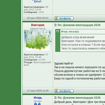
Зарегистрирован:
09
мар 2012 10:40
Сообщения:
1431
15 июн 2026 05:21
Виктория
Re: Дневник виноградаря 2026
Администратор
Игорь писал(а):
Доброго утра всем-всем!
Виктория ! Как то поднимался 
Или остался в планах ? Если п
Чего то захотелось немного обл
Зарегистрирован:
07
мар 2011 14:36
Сообщения:
11745
Откуда:
Краснодарский
Здравствуйте!
край
Так и не нашла ничего хорошего по а
Пошла другим путем: работаю из 5-
объем колени и спина не одобряют :D 
Беру по одной и потихонечку работаю
17 июн 2026 11:40
Игорь
Re: Дневник виноградаря 2026
Эксперт
Добрый день ,Виктория ! Дня три блу