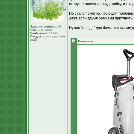
старую + завезти посудомойку, и так
Но стало понятно, что будут проблем
даже если двумя ремнями притянуть.
Зарегистрирован:
07
Нужно "гнездо" для бачка, как минимум
мар 2011 14:36
Сообщения:
11745
Откуда:
Краснодарский
край
Вложение: