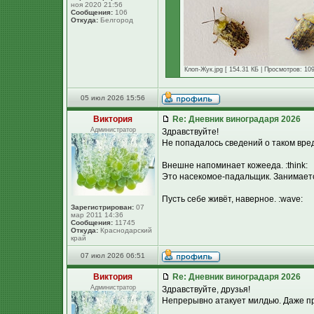
ноя 2020 21:56
Сообщения:
106
Откуда:
Белгород
Клоп-Жук.jpg [ 154.31 КБ | Просмотров: 109
05 июл 2026 15:56
Виктория
Re: Дневник виноградаря 2026
Администратор
Здравствуйте!
Не попадалось сведений о таком вред
Внешне напоминает кожееда. :think:
Это насекомое-падальщик. Занимаетс
Пусть себе живёт, наверное. :wave:
Зарегистрирован:
07
мар 2011 14:36
Сообщения:
11745
Откуда:
Краснодарский
край
07 июл 2026 06:51
Виктория
Re: Дневник виноградаря 2026
Администратор
Здравствуйте, друзья!
Непрерывно атакует милдью. Даже пр