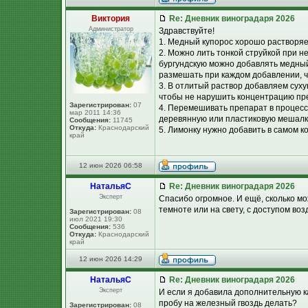
Виктория
Re: Дневник виноградаря 2026
Администратор
Здравствуйте!
1. Медный купорос хорошо растворяет
2. Можно лить тонкой струйкой при н
бургундскую можно добавлять медный
размешать при каждом добавлении, ч
3. В отлитый раствор добавляем сух
чтобы не нарушить концентрацию пр
Зарегистрирован:
07
4. Перемешивать препарат в процесс
мар 2011 14:36
деревянную или пластиковую мешалк
Сообщения:
11745
Откуда:
Краснодарский
5. Лимонку нужно добавить в самом ко
край
12 июн 2026 06:58
НатальяС
Re: Дневник виноградаря 2026
Эксперт
Спасибо огромное. И ещё, сколько мо
темноте или на свету, с доступом во
Зарегистрирован:
08
июл 2021 19:30
Сообщения:
536
Откуда:
Краснодарский
край
12 июн 2026 14:29
НатальяС
Re: Дневник виноградаря 2026
Эксперт
И если я добавила дополнительную к
пробу на железный гвоздь делать?
Зарегистрирован:
08