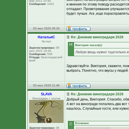
мар 2012 10:40
Сообщения:
1431
и мнения по этому поводу расходятся
отпадает. Проветривание улучшается,
будет лучше. Ага ,еще порасправлять 
03 июл 2026 09:26
НатальяС
Re: Дневник виноградаря 2026
Эксперт
Виктория писал(а):
Зарегистрирован:
08
июл 2021 19:30
Любую вещь нужно тщательно ис
Сообщения:
536
Откуда:
Краснодарский
край
Здравствуйте. Виктория, скажите, пож
выбрать. Понятно, что вкусы у людей
03 июл 2026 21:46
SLAVA
Re: Дневник виноградаря 2026
Виноградарь с опытом
Добрый день, Виктория. Спасибо, обв
А вот на винограде попались два вот т
нашлось. Случайные гости, или нужно
Вложения:
Зарегистрирован:
08