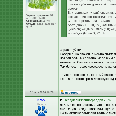
раствор, и прошелся по тому что
готовы к уборке урожая. А пото
урожая.
Виктория, как лучший специали
Зарегистрирован:
07
сокращение сроков ожидания в 
мар 2011 14:36
Это содержание Ультрамага:
Сообщения:
11745
Откуда:
Краснодарский
Азот (N)общ. – 10,0 %, кальций (
край
цинк (Zn) – 0,02 %, медь (Cu) – 0
молибден (Мо) – 0,001 %
Здравствуйте!
Совершенно спокойно можно снимать 
Все эти соли абсолютно безопасны д
комплексы. Они легко смываются чист
Тем более, что дозировка очень мален
14 дней - это срок за который расте
окончания этого срока листовую подк
02 июл 2026 16:50
Игорь
Re: Дневник виноградаря 2026
Эксперт
Добрый вечер,Виктория! Хотелось бы 
листьев до грозди . Пора или еще потя
Кусты активно забирают калий с лис