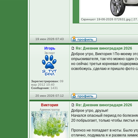
Скриншот 19-06-2026 072631.jpg [ 27.
19 июн 2026 07:43
Игорь
Re: Дневник виноградаря 2026
Эксперт
Доброе утро, Виктория ! По-моему эт
опрыскивателя, так что можно один (
но сейчас третья корневая подкормка 
освобожусь ,сделаю и пришло фото с
Зарегистрирован:
09
мар 2012 10:40
Сообщения:
1431
20 июн 2026 07:12
Виктория
Re: Дневник виноградаря 2026
Администратор
Доброе утро, друзья!
Начался опасный период по болезням:
20 побрызгает, только чтобы листья 
Прогноз не попадает в ноты. Было утр
отлично, подумала я и развела химию.