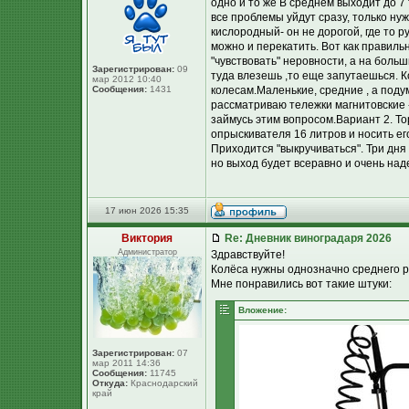
одно и то же В среднем выходит до 7
все проблемы уйдут сразу, только ну
кислородный- он не дорогой, где то р
можно и перекатить. Вот как правиль
"чувствовать" неровности, а на боль
Зарегистрирован:
09
туда влезешь ,то еще запутаешься. К
мар 2012 10:40
Сообщения:
1431
колесам.Маленькие, средние , а поду
рассматриваю тележки магнитовские -
займусь этим вопросом.Вариант 2. То
опрыскивателя 16 литров и носить его
Приходится "выкручиваться". Три дня 
но выход будет всеравно и очень над
17 июн 2026 15:35
Виктория
Re: Дневник виноградаря 2026
Администратор
Здравствуйте!
Колёса нужны однозначно среднего 
Мне понравились вот такие штуки:
Вложение:
Зарегистрирован:
07
мар 2011 14:36
Сообщения:
11745
Откуда:
Краснодарский
край