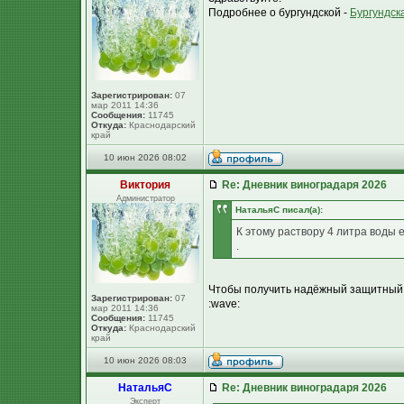
Подробнее о бургундской -
Бургундск
Зарегистрирован:
07
мар 2011 14:36
Сообщения:
11745
Откуда:
Краснодарский
край
10 июн 2026 08:02
Виктория
Re: Дневник виноградаря 2026
Администратор
НатальяС писал(а):
К этому раствору 4 литра воды 
.
Чтобы получить надёжный защитный э
Зарегистрирован:
07
:wave:
мар 2011 14:36
Сообщения:
11745
Откуда:
Краснодарский
край
10 июн 2026 08:03
НатальяС
Re: Дневник виноградаря 2026
Эксперт