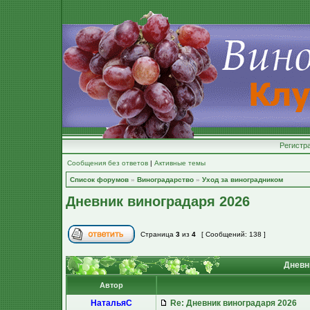
Регистр
Сообщения без ответов
|
Активные темы
Список форумов
»
Виноградарство
»
Уход за виноградником
Дневник виноградаря 2026
Страница
3
из
4
[ Сообщений: 138 ]
Дневн
Автор
НатальяС
Re: Дневник виноградаря 2026