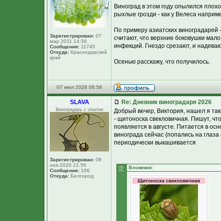
Виноград в этом году опылился плохо
рыхлые грозди - как у Велеса наприм
По примеру азиатских виноградарей -
Зарегистрирован:
07
считают, что верхние боковушки мало т
мар 2011 14:36
инфекций. Гнездо срезают, и надева
Сообщения:
11745
Откуда:
Краснодарский
край
Осенью расскажу, что получилось.
07 июл 2026 06:58
SLAVA
Re: Дневник виноградаря 2026
Виноградарь с опытом
Добрый вечер, Виктория, нашел я таки
- щитоноска свекловичная. Пишут, чт
появляется в августе. Питается в ос
винограда сейчас (попались на глаза 
периодически выкашивается
Зарегистрирован:
08
ноя 2020 21:56
Вложения:
Сообщения:
106
Откуда:
Белгород