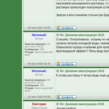
признаков насыщенного раствора, т
раствора происходит коагуляция (ст
Завтра я восстановлю статью про Бур
09 июн 2026 19:50
НатальяС
Re: Дневник виноградаря 2026
Эксперт
Спасибо. Попробовала - в банку по 
залила литром холодной воды, перем
Зарегистрирован:
08
июл 2021 19:30
Опрыскала огурцы и кабачки для проф
Сообщения:
536
фунгицидный эффект? Лень воду грет
Откуда:
Краснодарский
край
09 июн 2026 20:36
НатальяС
Re: Дневник виноградаря 2026
Эксперт
К этому раствору 4 литра воды ещё д
.
Зарегистрирован:
08
июл 2021 19:30
Сообщения:
536
Откуда:
Краснодарский
край
10 июн 2026 03:00
Виктория
Re: Дневник виноградаря 2026
Администратор
Здравствуйте!