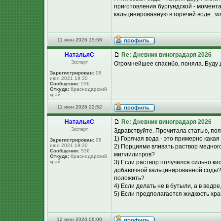
приготовления бургундской - момента
кальцинированную в горячей воде. :w
11 июн 2026 15:58
НатальяС
Re: Дневник виноградаря 2026
Эксперт
Огромнейшее спасибо, поняла. Буду 
Зарегистрирован:
08
июл 2021 19:30
Сообщения:
536
Откуда:
Краснодарский
край
11 июн 2026 22:52
НатальяС
Re: Дневник виноградаря 2026
Эксперт
Здравствуйте. Прочитала статью, по
1) Горячая вода - это примерно кака
Зарегистрирован:
08
июл 2021 19:30
2) Порциями вливать раствор медного
Сообщения:
536
миллилитров?
Откуда:
Краснодарский
край
3) Если раствор получился сильно ки
добавочной кальцинированной соды? 
положить?
4) Если делать не в бутыли, а в вед
5) Если предполагается жидкость хра
12 июн 2026 06:00