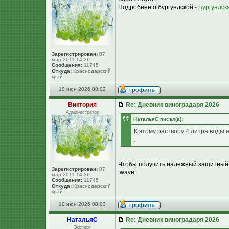
Подробнее о бургундской -
Бургундск
Зарегистрирован:
07
мар 2011 14:36
Сообщения:
11745
Откуда:
Краснодарский
край
10 июн 2026 08:02
Виктория
Re: Дневник виноградаря 2026
Администратор
НатальяС писал(а):
К этому раствору 4 литра воды 
.
Чтобы получить надёжный защитный э
Зарегистрирован:
07
:wave:
мар 2011 14:36
Сообщения:
11745
Откуда:
Краснодарский
край
10 июн 2026 08:03
НатальяС
Re: Дневник виноградаря 2026
Эксперт