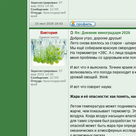
Зарегистрирован:
07
мар 2011 14:36
Сообщения:
11745
Откуда:
Краснодарский
край
10 июл 2026 18:43
Виктория
Re: Дневник виноградаря 2026
Администратор
Доброе утро, дорогие друзья!
Лето снова взялось за старое - шпар
Мы ещё собираем красную смородину.
На термометре +28С. А с лица градом
меня проблемы со здоровьем или пого
И вот что я выяснила. Точнее краем
Зарегистрирован:
07
волновались что погода переходит в 
мар 2011 14:36
урожай овощей. :think:
Сообщения:
11745
Откуда:
Краснодарский
край
И вот что говорит наука:
Жара и её опасности: как понять, н
Летом температура может подниматьс
жарче, чем показывает термометр. Э
воздуха. Когда воздух насыщен влаго
для таких случаев был разработан те
опасной может быть жара при опред
океанических и атмосферных исследо
о возможных рисках.