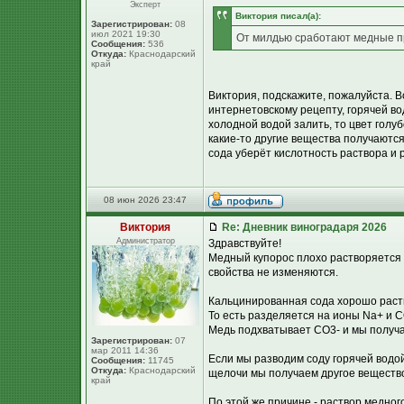
Эксперт
Виктория писал(а):
Зарегистрирован:
08
июл 2021 19:30
От милдью сработают медные п
Сообщения:
536
Откуда:
Краснодарский
край
Виктория, подскажите, пожалуйста. 
интернетовскому рецепту, горячей во
холодной водой залить, то цвет голу
какие-то другие вещества получаются
сода уберёт кислотность раствора и 
08 июн 2026 23:47
Виктория
Re: Дневник виноградаря 2026
Администратор
Здравствуйте!
Медный купорос плохо растворяется в
свойства не изменяются.
Кальцинированная сода хорошо раст
То есть разделяется на ионы Na+ и C
Медь подхватывает CO3- и мы получа
Зарегистрирован:
07
мар 2011 14:36
Если мы разводим соду горячей водой,
Сообщения:
11745
Откуда:
Краснодарский
щелочи мы получаем другое вещество 
край
По этой же причине - раствор медног