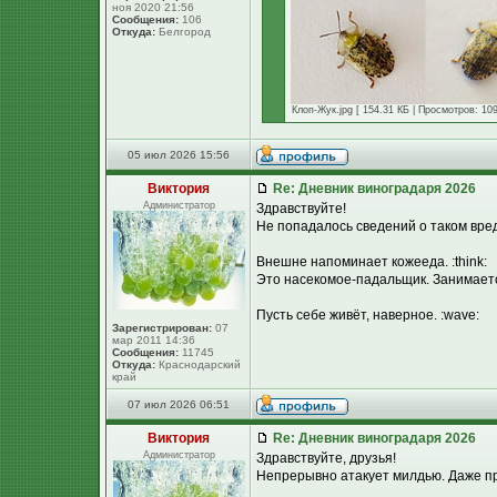
ноя 2020 21:56
Сообщения:
106
Откуда:
Белгород
Клоп-Жук.jpg [ 154.31 КБ | Просмотров: 109
05 июл 2026 15:56
Виктория
Re: Дневник виноградаря 2026
Администратор
Здравствуйте!
Не попадалось сведений о таком вред
Внешне напоминает кожееда. :think:
Это насекомое-падальщик. Занимаетс
Пусть себе живёт, наверное. :wave:
Зарегистрирован:
07
мар 2011 14:36
Сообщения:
11745
Откуда:
Краснодарский
край
07 июл 2026 06:51
Виктория
Re: Дневник виноградаря 2026
Администратор
Здравствуйте, друзья!
Непрерывно атакует милдью. Даже пр