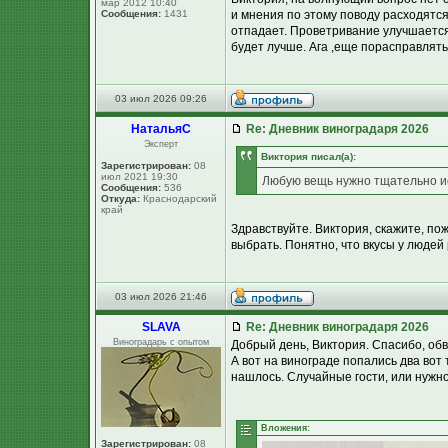
мар 2012 10:40
Сообщения:
1431
и мнения по этому поводу расходятся
отпадает. Проветривание улучшается,
будет лучше. Ага ,еще порасправлять 
03 июл 2026 09:26
НатальяС
Re: Дневник виноградаря 2026
Эксперт
Виктория писал(а):
Зарегистрирован:
08
июл 2021 19:30
Любую вещь нужно тщательно ис
Сообщения:
536
Откуда:
Краснодарский
край
Здравствуйте. Виктория, скажите, пож
выбрать. Понятно, что вкусы у людей
03 июл 2026 21:46
SLAVA
Re: Дневник виноградаря 2026
Виноградарь с опытом
Добрый день, Виктория. Спасибо, обв
А вот на винограде попались два вот т
нашлось. Случайные гости, или нужно
Вложения:
Зарегистрирован:
08