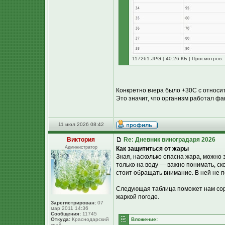
117261.JPG [ 40.26 КБ | Просмотров: 
Конкретно вчера было +30С с относи
Это значит, что организм работал фак
11 июл 2026 08:42
Виктория
Re: Дневник виноградаря 2026
Администратор
Как защититься от жары
Зная, насколько опасна жара, можно
только на воду — важно понимать, с
стоит обращать внимание. В ней не по
Следующая таблица поможет нам сори
жаркой погоде.
Зарегистрирован:
07
мар 2011 14:36
Сообщения:
11745
Откуда:
Краснодарский
Вложение:
край