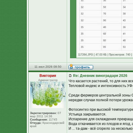
117264.JPG [ 47.03 КБ | Просмотров: 740 ]
11 июл 2026 08:50
Виктория
Re: Дневник виноградаря 2026
Администратор
Что касается растений, то для них в
Тепловой индекс и интенсивность УФ-
Среди фермеров центральной зоны С
нередки случаи полной потери урожае
Фотосинтез при высокой температуре
Зарегистрирован:
07
Устьица закрываются.
мар 2011 14:36
Испарение для охлаждения прекращ
Сообщения:
11745
Откуда:
Краснодарский
Вода откачивается из плодов и ягод, а
край
И ... та-дам - всё сгорело за несколько