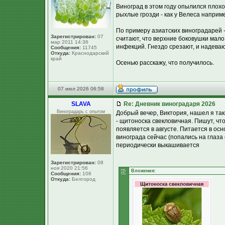
Виноград в этом году опылился плохо
рыхлые грозди - как у Велеса наприм
По примеру азиатских виноградарей -
Зарегистрирован:
07
считают, что верхние боковушки мало т
мар 2011 14:36
инфекций. Гнездо срезают, и надева
Сообщения:
11745
Откуда:
Краснодарский
край
Осенью расскажу, что получилось.
07 июл 2026 06:58
SLAVA
Re: Дневник виноградаря 2026
Виноградарь с опытом
Добрый вечер, Виктория, нашел я таки
- щитоноска свекловичная. Пишут, чт
появляется в августе. Питается в ос
винограда сейчас (попались на глаза 
периодически выкашивается
Зарегистрирован:
08
ноя 2020 21:56
Вложения:
Сообщения:
106
Откуда:
Белгород