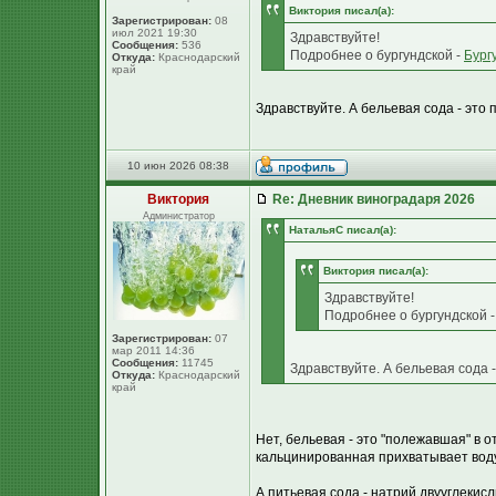
Виктория писал(а):
Зарегистрирован:
08
июл 2021 19:30
Здравствуйте!
Сообщения:
536
Подробнее о бургундской -
Бург
Откуда:
Краснодарский
край
Здравствуйте. А бельевая сода - это
10 июн 2026 08:38
Виктория
Re: Дневник виноградаря 2026
Администратор
НатальяС писал(а):
Виктория писал(а):
Здравствуйте!
Подробнее о бургундской 
Зарегистрирован:
07
мар 2011 14:36
Сообщения:
11745
Здравствуйте. А бельевая сода 
Откуда:
Краснодарский
край
Нет, бельевая - это "полежавшая" в 
кальцинированная прихватывает вод
А питьевая сода - натрий двууглеки