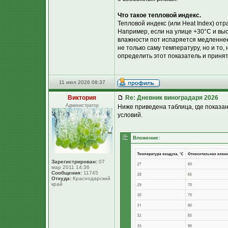
Что такое тепловой индекс.
Тепловой индекс (или Heat Index) от
Например, если на улице +30°C и вы
влажности пот испаряется медленнее
не только саму температуру, но и то,
определить этот показатель и приня
11 июл 2026 08:37
Виктория
Re: Дневник виноградаря 2026
Администратор
Ниже приведена таблица, где показа
условий.
Вложение:
Зарегистрирован:
07
мар 2011 14:36
Сообщения:
11745
Откуда:
Краснодарский
край