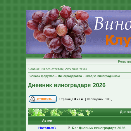
Регистр
Сообщения без ответов
|
Активные темы
Список форумов
»
Виноградарство
»
Уход за виноградником
Дневник виноградаря 2026
Страница
3
из
4
[ Сообщений: 138 ]
Дневн
Автор
НатальяС
Re: Дневник виноградаря 2026