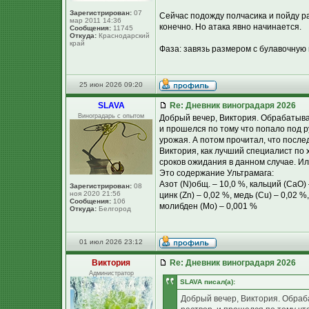
Зарегистрирован:
07
Сейчас подожду полчасика и пойду р
мар 2011 14:36
конечно. Но атака явно начинается.
Сообщения:
11745
Откуда:
Краснодарский
край
Фаза: завязь размером с булавочную 
25 июн 2026 09:20
SLAVA
Re: Дневник виноградаря 2026
Виноградарь с опытом
Добрый вечер, Виктория. Обрабатывал
и прошелся по тому что попало под ру
урожая. А потом прочитал, что после
Виктория, как лучший специалист по
сроков ожидания в данном случае. Ил
Это содержание Ультрамага:
Азот (N)общ. – 10,0 %, кальций (CaO) 
Зарегистрирован:
08
ноя 2020 21:56
цинк (Zn) – 0,02 %, медь (Cu) – 0,02 %,
Сообщения:
106
молибден (Мо) – 0,001 %
Откуда:
Белгород
01 июл 2026 23:12
Виктория
Re: Дневник виноградаря 2026
Администратор
SLAVA писал(а):
Добрый вечер, Виктория. Обраба