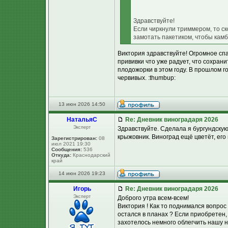
Здравствуйте!
Если чиркнули триммером, то ск
замотать пакетиком, чтобы камб
Виктория здравствуйте! Огромное спа
прививки что уже радует, что сохран
плодожорки в этом году. В прошлом г
червивых. :thumbup:
13 июн 2026 14:50
НатальяС
Re: Дневник виноградаря 2026
Эксперт
Здравствуйте. Сделала я бургундску
крыжовник. Виноград ещё цветёт, его
Зарегистрирован:
08
июл 2021 19:30
Сообщения:
536
Откуда:
Краснодарский
край
14 июн 2026 19:23
Игорь
Re: Дневник виноградаря 2026
Эксперт
Доброго утра всем-всем!
Виктория ! Как то поднимался вопро
остался в планах ? Если приобретен,
захотелось немного облегчить нашу н