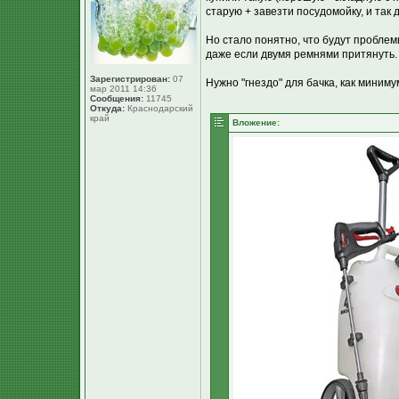
старую + завезти посудомойку, и так
Но стало понятно, что будут проблем
даже если двумя ремнями притянуть.
Зарегистрирован:
07
Нужно "гнездо" для бачка, как минимум
мар 2011 14:36
Сообщения:
11745
Откуда:
Краснодарский
край
Вложение: