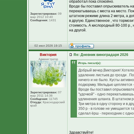
обработал пока спокойно.
Вроде бы поставил опрыскиватель на к
перекатываешь с места на место. Пок
Зарегистрирован:
09
штатном режиме длина 2 метра, а доба
мар 2012 10:40
Сообщения:
1431
в другую. Единственное , что тормози
стоимость. А кислородный 80-100 р.,
на другой.
02 июл 2026 19:15
Виктория
Re: Дневник виноградаря 2026
Администратор
Игорь писал(а):
Добрый вечер,Виктория! Хотелос
удаление листьев до грозди . По
ничего и не было. Кусты активн
подкормку. Мильдью цепляется -
Вроде бы поставил опрыскивател
Зарегистрирован:
07
"удочкой" - одно перекатываешь
мар 2011 14:36
удлинения шланга. В штатном ре
Сообщения:
11745
Откуда:
Краснодарский
Три метра в одну сторону и в др
край
350 р - в голове не умещается т
сделал ёрш - переходник с одно
Здравствуйте!