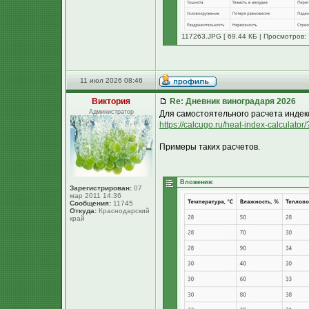
117263.JPG [ 69.44 КБ | Просмотров: 
11 июл 2026 08:46
Виктория
Re: Дневник виноградаря 2026
Администратор
Для самостоятельного расчета индек
https://calcugo.ru/heat-index-calculat
Примеры таких расчетов.
Вложения:
Зарегистрирован:
07
мар 2011 14:36
Сообщения:
11745
Откуда:
Краснодарский
край