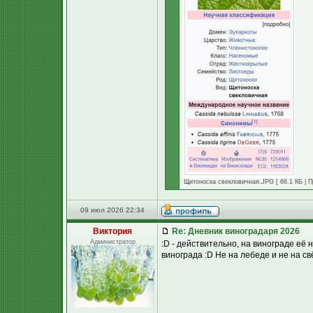
Щитоноска свекловичная.JPG [ 68.1 КБ | П
09 июл 2026 22:34
Виктория
Re: Дневник виноградаря 2026
Администратор
:D - действительно, на винограде её
винограда :D Не на лебеде и не на свё