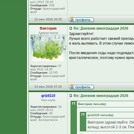
июл 2021 19:30
Сообщения:
536
Откуда:
Краснодарский
край
12 июн 2026 20:25
Виктория
Re: Дневник виноградаря 2026
Администратор
Здравствуйте!
Лучше всего работает свежий препара
и жаль выливать. В этом случае лимон
После введения соды надо подождать
кристаллическое, поэтому нужно врем
Зарегистрирован:
07
мар 2011 14:36
Сообщения:
11745
Откуда:
Краснодарский
край
13 июн 2026 07:25
grizli110
Re: Дневник виноградаря 2026
Член клуба
Виктория писал(а):
Зарегистрирован:
19
июл 2020 18:41
Сообщения:
46
grizli110 писал(а):
Откуда:
Краснодарский
край. Белореченск.
Виктория здравствуйте. Оп
кольцу, высотой 2-3 см. По