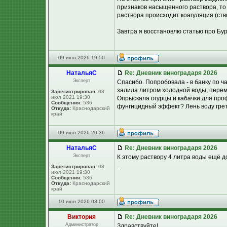
признаков насыщенного раствора, т
раствора происходит коагуляция (ст
Завтра я восстановлю статью про Бур
09 июн 2026 19:50
НатальяС
Re: Дневник виноградаря 2026
Эксперт
Спасибо. Попробовала - в банку по 
залила литром холодной воды, перем
Зарегистрирован:
08
июл 2021 19:30
Опрыскала огурцы и кабачки для проф
Сообщения:
536
фунгицидный эффект? Лень воду грет
Откуда:
Краснодарский
край
09 июн 2026 20:36
НатальяС
Re: Дневник виноградаря 2026
Эксперт
К этому раствору 4 литра воды ещё д
.
Зарегистрирован:
08
июл 2021 19:30
Сообщения:
536
Откуда:
Краснодарский
край
10 июн 2026 03:00
Виктория
Re: Дневник виноградаря 2026
Администратор
Здравствуйте!