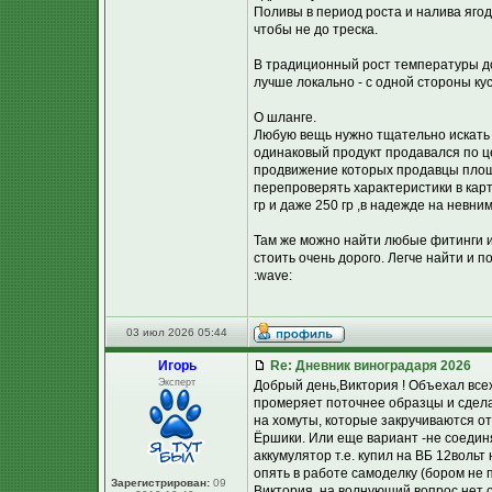
Поливы в период роста и налива яго
чтобы не до треска.
В традиционный рост температуры до 
лучше локально - с одной стороны ку
О шланге.
Любую вещь нужно тщательно искать 
одинаковый продукт продавался по це
продвижение которых продавцы площа
перепроверять характеристики в карт
гр и даже 250 гр ,в надежде на невн
Там же можно найти любые фитинги и 
стоить очень дорого. Легче найти и 
:wave:
03 июл 2026 05:44
Игорь
Re: Дневник виноградаря 2026
Эксперт
Добрый день,Виктория ! Объехал всех
промеряет поточнее образцы и сделае
на хомуты, которые закручиваются от
Ёршики. Или еще вариант -не соединя
аккумулятор т.е. купил на ВБ 12вольт
опять в работе самоделку (бором не
Зарегистрирован:
09
Виктория, на волнующий вопрос нет о