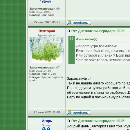
Зарегистрирован:
09
мар 2012 10:40
Сообщения:
1431
15 июн 2026 05:21
Виктория
Re: Дневник виноградаря 2026
Администратор
Игорь писал(а):
Доброго утра всем-всем!
Виктория ! Как то поднимался 
Или остался в планах ? Если п
Чего то захотелось немного обл
Зарегистрирован:
07
мар 2011 14:36
Сообщения:
11745
Откуда:
Краснодарский
Здравствуйте!
край
Так и не нашла ничего хорошего по а
Пошла другим путем: работаю из 5-
объем колени и спина не одобряют :D 
Беру по одной и потихонечку работаю
17 июн 2026 11:40
Игорь
Re: Дневник виноградаря 2026
Эксперт
Добрый день ,Виктория ! Дня три блу