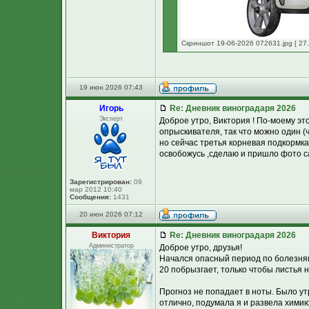
Скриншот 19-06-2026 072631.jpg [ 27.
19 июн 2026 07:43
Игорь
Re: Дневник виноградаря 2026
Эксперт
Доброе утро, Виктория ! По-моему эт
опрыскивателя, так что можно один (
но сейчас третья корневая подкормка 
освобожусь ,сделаю и пришло фото с
Зарегистрирован:
09
мар 2012 10:40
Сообщения:
1431
20 июн 2026 07:12
Виктория
Re: Дневник виноградаря 2026
Администратор
Доброе утро, друзья!
Начался опасный период по болезням:
20 побрызгает, только чтобы листья 
Прогноз не попадает в ноты. Было утр
отлично, подумала я и развела химию.