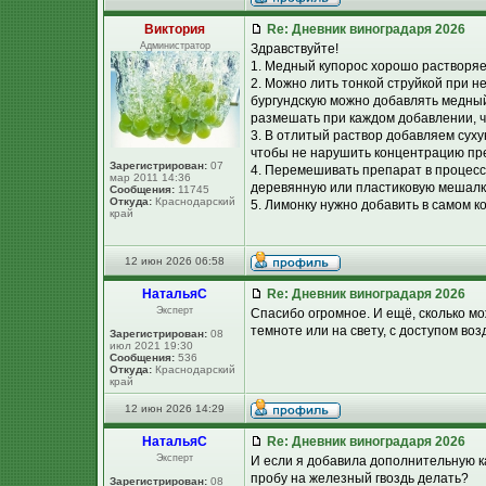
Виктория
Re: Дневник виноградаря 2026
Администратор
Здравствуйте!
1. Медный купорос хорошо растворяет
2. Можно лить тонкой струйкой при н
бургундскую можно добавлять медный
размешать при каждом добавлении, ч
3. В отлитый раствор добавляем сух
чтобы не нарушить концентрацию пр
Зарегистрирован:
07
4. Перемешивать препарат в процесс
мар 2011 14:36
деревянную или пластиковую мешалк
Сообщения:
11745
Откуда:
Краснодарский
5. Лимонку нужно добавить в самом ко
край
12 июн 2026 06:58
НатальяС
Re: Дневник виноградаря 2026
Эксперт
Спасибо огромное. И ещё, сколько мо
темноте или на свету, с доступом во
Зарегистрирован:
08
июл 2021 19:30
Сообщения:
536
Откуда:
Краснодарский
край
12 июн 2026 14:29
НатальяС
Re: Дневник виноградаря 2026
Эксперт
И если я добавила дополнительную к
пробу на железный гвоздь делать?
Зарегистрирован:
08