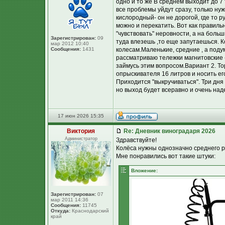
одно и то же В среднем выходит до 7
все проблемы уйдут сразу, только ну
кислородный- он не дорогой, где то р
можно и перекатить. Вот как правиль
"чувствовать" неровности, а на боль
Зарегистрирован:
09
туда влезешь ,то еще запутаешься. К
мар 2012 10:40
Сообщения:
1431
колесам.Маленькие, средние , а поду
рассматриваю тележки магнитовские -
займусь этим вопросом.Вариант 2. То
опрыскивателя 16 литров и носить его
Приходится "выкручиваться". Три дня 
но выход будет всеравно и очень над
17 июн 2026 15:35
Виктория
Re: Дневник виноградаря 2026
Администратор
Здравствуйте!
Колёса нужны однозначно среднего 
Мне понравились вот такие штуки:
Вложение:
Зарегистрирован:
07
мар 2011 14:36
Сообщения:
11745
Откуда:
Краснодарский
край