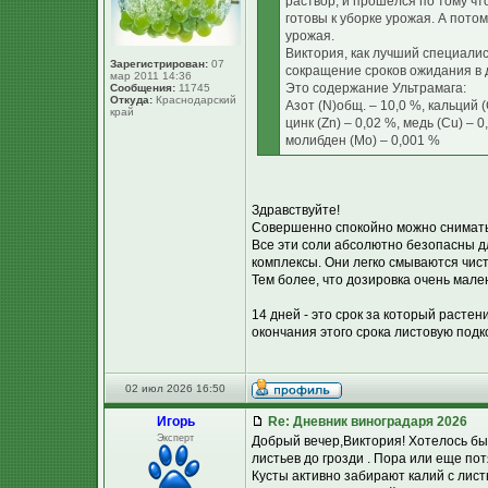
раствор, и прошелся по тому что
готовы к уборке урожая. А пото
урожая.
Виктория, как лучший специали
Зарегистрирован:
07
сокращение сроков ожидания в 
мар 2011 14:36
Это содержание Ультрамага:
Сообщения:
11745
Откуда:
Краснодарский
Азот (N)общ. – 10,0 %, кальций (
край
цинк (Zn) – 0,02 %, медь (Cu) – 0
молибден (Мо) – 0,001 %
Здравствуйте!
Совершенно спокойно можно снимать 
Все эти соли абсолютно безопасны д
комплексы. Они легко смываются чист
Тем более, что дозировка очень мален
14 дней - это срок за который расте
окончания этого срока листовую подк
02 июл 2026 16:50
Игорь
Re: Дневник виноградаря 2026
Эксперт
Добрый вечер,Виктория! Хотелось бы 
листьев до грозди . Пора или еще потя
Кусты активно забирают калий с лис