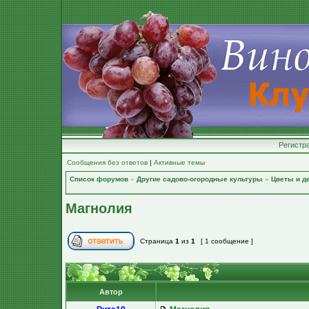
Регистр
Сообщения без ответов
|
Активные темы
Список форумов
»
Другие садово-огородные культуры
»
Цветы и д
Магнолия
Страница
1
из
1
[ 1 сообщение ]
Автор