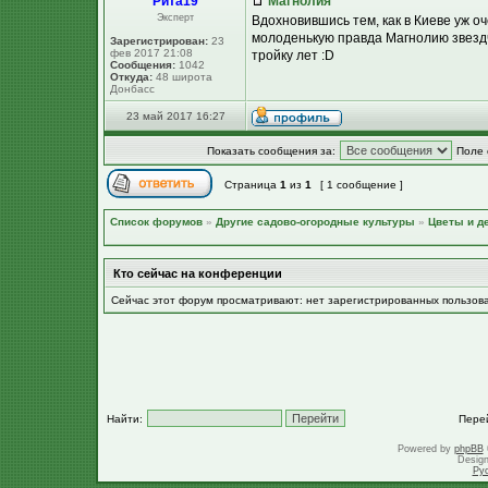
Рита19
Магнолия
Эксперт
Вдохновившись тем, как в Киеве уж оч
молоденькую правда Магнолию звездчат
Зарегистрирован:
23
фев 2017 21:08
тройку лет :D
Сообщения:
1042
Откуда:
48 широта
Донбасс
23 май 2017 16:27
Показать сообщения за:
Поле 
Страница
1
из
1
[ 1 сообщение ]
Список форумов
»
Другие садово-огородные культуры
»
Цветы и д
Кто сейчас на конференции
Сейчас этот форум просматривают: нет зарегистрированных пользов
Найти:
Пере
Powered by
phpBB
Desig
Ру