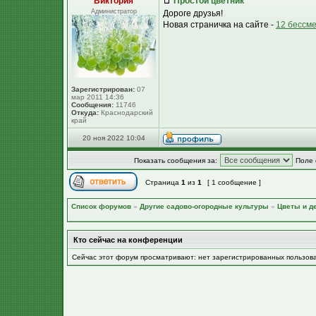
Виктория
Простой цветник
Администратор
Дороге друзья!
Новая страничка на сайте -
12 бессм
Зарегистрирован:
07
мар 2011 14:36
Сообщения:
11746
Откуда:
Краснодарский
край
20 ноя 2022 10:04
Показать сообщения за:
Поле 
Страница
1
из
1
[ 1 сообщение ]
Список форумов
»
Другие садово-огородные культуры
»
Цветы и д
Кто сейчас на конференции
Сейчас этот форум просматривают: нет зарегистрированных пользов