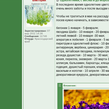
Виктория
Однолетники, с весны и до мороз
Администратор
В последнее время однолетние цвето
очень много заботы и после высадки 
Чтобы не тратиться в мае на рассаду 
посев нужно начинать, в зависимости 
бегонии 1 января - 5 февраля;
Зарегистрирован:
07
гвоздика Шабо - 10 января - 20 февра
мар 2011 14:36
летний левкой - 10 января -30 мая;
Сообщения:
11746
Откуда:
Краснодарский
агератум и лобелия - 1 февраля - 5 м
край
пиретрум и однолетний флокс - 10 фе
антирринум, вербена, цинерария - 20
астра, китайская гвоздика, гелихризу
резеда душистая - 10 марта - 30 мая;
кохия, перилла, эхеверия - 20 марта-
аллисум, бальзамин, бархатцы, клещев
годеция, душистый горошек, кларкия, 
васильки и ноготки - 10 апреля - 30 ма
декоративная кукуруза, декоративные
Вложение: