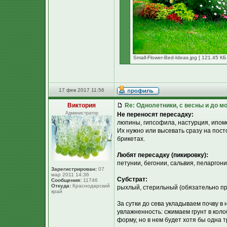
Small-Flower-Bed-Ideas.jpg [ 121.45 К
17 фев 2017 11:56
Виктория
Re: Однолетники, с весны и до мо
Администратор
Не переносят пересадку:
люпины, гипсофила, настурция, ипом
Их нужно или высевать сразу на пос
брикетах.
Любят пересадку (пикировку):
петунии, бегонии, сальвия, пеларгон
Зарегистрирован:
07
мар 2011 14:36
Субстрат:
Сообщения:
11746
Откуда:
Краснодарский
рыхлый, стерильный (обязательно пр
край
За сутки до сева укладываем почву в
увлажненность: сжимаем грунт в коло
форму, но в нем будет хотя бы одна 