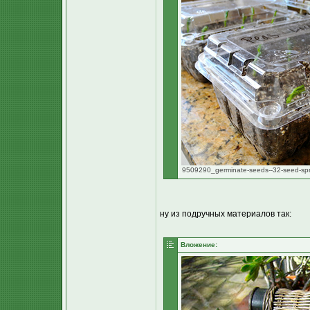
9509290_germinate-seeds--32-seed-spr
ну из подручных материалов так:
Вложение: