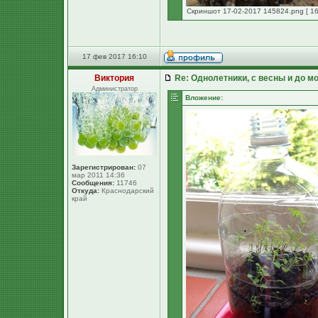
Скриншот 17-02-2017 145824.png [ 16
17 фев 2017 16:10
Виктория
Re: Однолетники, с весны и до мо
Администратор
Вложение:
Зарегистрирован:
07
мар 2011 14:36
Сообщения:
11746
Откуда:
Краснодарский
край