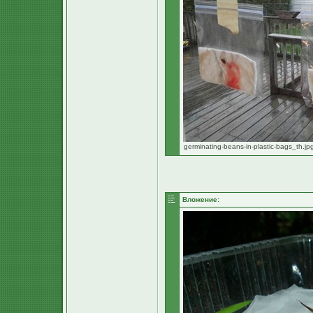
germinating-beans-in-plastic-bags_th.j
Вложение: