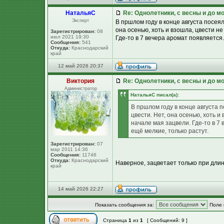
НатальяС
Re: Однолетники, с весны и до мо
Эксперт
В пршлом году в конце августа посеял
она осенью, хоть и взошла, цвести не
Зарегистрирован:
08
июл 2021 19:30
Где-то в 7 вечера аромат появляется.
Сообщения:
541
Откуда:
Краснодарский
край
12 май 2026 20:37
Виктория
Re: Однолетники, с весны и до мо
Администратор
НатальяС писал(а):
В пршлом году в конце августа 
цвести. Нет, она осенью, хоть и
начале мая зацвели. Где-то в 7 
ещё мелкие, только растут.
Зарегистрирован:
07
мар 2011 14:36
Сообщения:
11746
Откуда:
Краснодарский
Наверное, зацветает только при дли
край
14 май 2026 22:27
Показать сообщения за:
Поле 
Страница
1
из
1
[ Сообщений: 9 ]