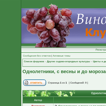
Регистр
Сообщения без ответов
|
Активные темы
Список форумов
»
Другие садово-огородные культуры
»
Цветы и д
Однолетники, с весны и до мороза
Страница
1
из
1
[ Сообщений: 9 ]
Однолетник
Автор