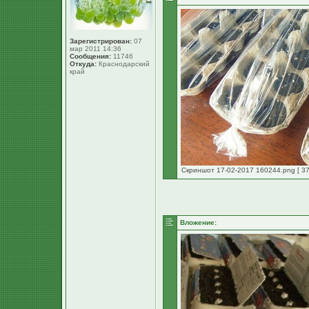
Зарегистрирован:
07
мар 2011 14:36
Сообщения:
11746
Откуда:
Краснодарский
край
Скриншот 17-02-2017 160244.png [ 37
Вложение: