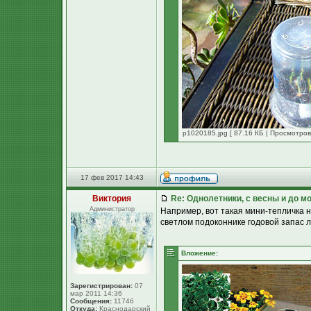
p1020185.jpg [ 87.16 КБ | Просмотров
17 фев 2017 14:43
Виктория
Re: Однолетники, с весны и до мо
Администратор
Например, вот такая мини-тепличка н
светлом подоконнике годовой запас л
Вложение:
Зарегистрирован:
07
мар 2011 14:36
Сообщения:
11746
Откуда:
Краснодарский