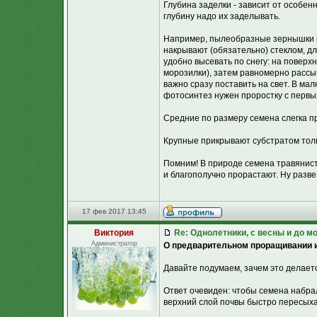
Глубина заделки - зависит от особен
глубину надо их заделывать.
Например, пылеобразные зернышки гл
накрывают (обязательно) стеклом, д
удобно высевать по снегу: на поверхн
морозилки), затем равномерно рассы
важно сразу поставить на свет. В ма
фотосинтез нужен проростку с первы
Средние по размеру семена слегка п
Крупные прикрывают субстратом тол
Помним! В природе семена травянист
и благополучно прорастают. Ну разве 
17 фев 2017 13:45
Виктория
Re: Однолетники, с весны и до мо
Администратор
О предварительном проращивании 
Давайте подумаем, зачем это делает
Ответ очевиден: чтобы семена набра
верхний слой почвы быстро пересыхае