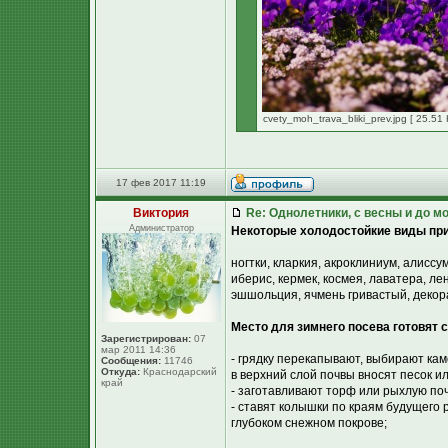
cvety_moh_trava_bliki_prev.jpg [ 25.51
17 фев 2017 11:19
Виктория
Re: Однолетники, с весны и до мо
Администратор
Некоторые холодостойкие виды при
ногтки, кларкия, акроклиниум, алиссу
иберис, кермек, космея, лаватера, ле
эшшольция, ячмень гривастый, декор
Место для зимнего посева готовят с
Зарегистрирован:
07
мар 2011 14:36
- грядку перекапывают, выбирают ка
Сообщения:
11746
Откуда:
Краснодарский
в верхний слой почвы вносят песок 
край
- заготавливают торф или рыхлую поч
- ставят колышки по краям будущего 
глубоком снежном покрове;