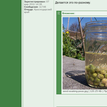
Зарегистрирован:
07
Делается это по-разному.
мар 2011 14:36
Сообщения:
11746
Откуда:
Краснодарский
край
Вложение:
seed-soaking-peas.jpg [ 120.25 КБ | П