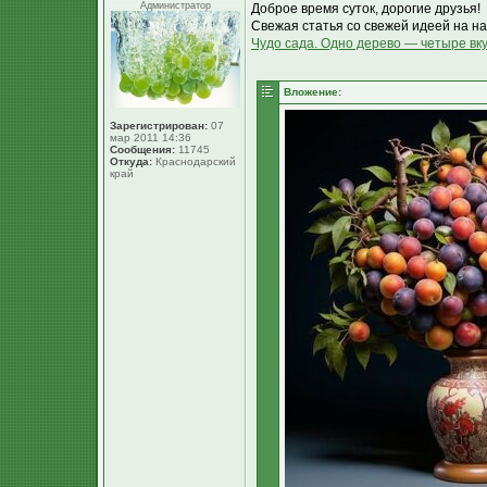
Администратор
Доброе время суток, дорогие друзья!
Свежая статья со свежей идеей на н
Чудо сада. Одно дерево — четыре вк
Вложение:
Зарегистрирован:
07
мар 2011 14:36
Сообщения:
11745
Откуда:
Краснодарский
край