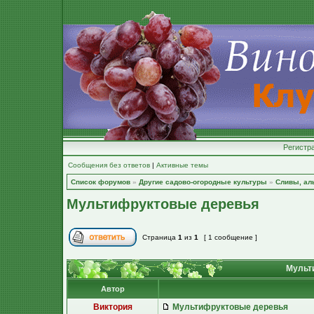
Регистр
Сообщения без ответов
|
Активные темы
Список форумов
»
Другие садово-огородные культуры
»
Сливы, ал
Мультифруктовые деревья
Страница
1
из
1
[ 1 сообщение ]
Мульт
Автор
Виктория
Мультифруктовые деревья