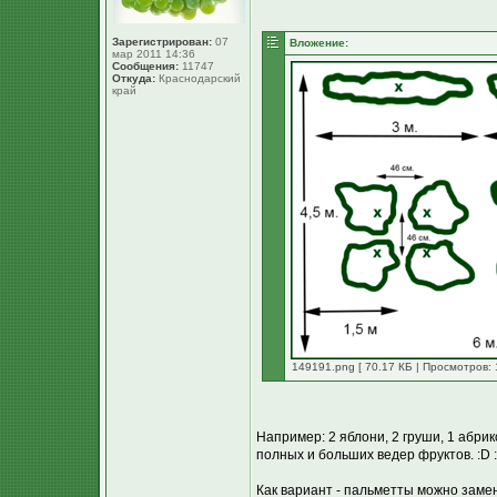
Зарегистрирован:
07
Вложение:
мар 2011 14:36
Сообщения:
11747
Откуда:
Краснодарский
край
149191.png [ 70.17 КБ | Просмотров: 
Например: 2 яблони, 2 груши, 1 абрик
полных и больших ведер фруктов. :D 
Как вариант - пальметты можно замен