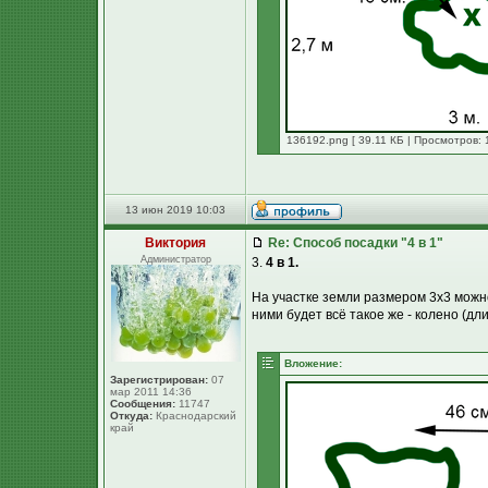
136192.png [ 39.11 КБ | Просмотров: 
13 июн 2019 10:03
Виктория
Re: Способ посадки "4 в 1"
Администратор
3.
4 в 1.
На участке земли размером 3х3 можн
ними будет всё такое же - колено (дли
Вложение:
Зарегистрирован:
07
мар 2011 14:36
Сообщения:
11747
Откуда:
Краснодарский
край