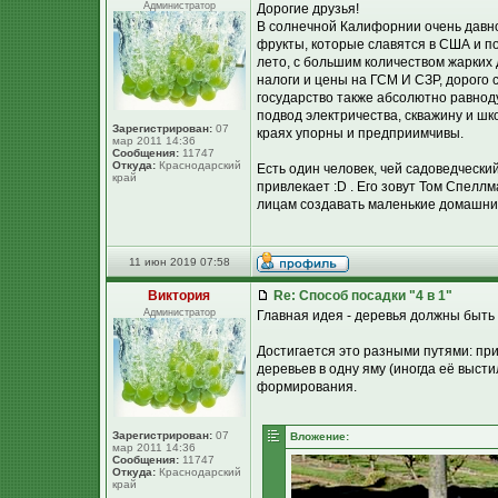
Администратор
Дорогие друзья!
В солнечной Калифорнии очень давн
фрукты, которые славятся в США и по
лето, с большим количеством жарких д
налоги и цены на ГСМ И СЗР, дорого 
государство также абсолютно равноду
подвод электричества, скважину и шк
Зарегистрирован:
07
краях упорны и предприимчивы.
мар 2011 14:36
Сообщения:
11747
Откуда:
Краснодарский
Есть один человек, чей садоведчески
край
привлекает :D . Его зовут Том Спеллм
лицам создавать маленькие домашние
11 июн 2019 07:58
Виктория
Re: Способ посадки "4 в 1"
Администратор
Главная идея - деревья должны быть
Достигается это разными путями: пр
деревьев в одну яму (иногда её выст
формирования.
Зарегистрирован:
07
Вложение:
мар 2011 14:36
Сообщения:
11747
Откуда:
Краснодарский
край