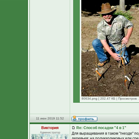
80634.png [ 202.47 КБ | Просмотров: 
11 июн 2019 11:52
Виктория
Re: Способ посадки "4 в 1"
Администратор
Для выращивания в таком "гнезде" п
деревьев: на полукарликовых или сре