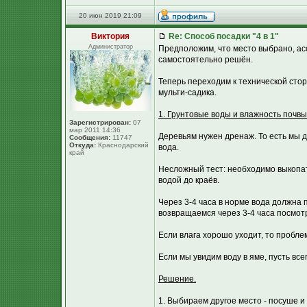
20 июн 2019 21:09
Виктория
Re: Способ посадки "4 в 1"
Администратор
Предположим, что место выбрано, ас
самостоятельно решён.
Теперь переходим к технической стор
мульти-садика.
1. Грунтовые воды и влажность почвы
Зарегистрирован:
07
мар 2011 14:36
Деревьям нужен дренаж. То есть мы д
Сообщения:
11747
Откуда:
Краснодарский
вода.
край
Несложный тест: необходимо выкопать
водой до краёв.
Через 3-4 часа в норме вода должна 
возвращаемся через 3-4 часа посмотр
Если влага хорошо уходит, то пробле
Если мы увидим воду в яме, пусть вс
Решение.
1. Выбираем другое место - посуше и