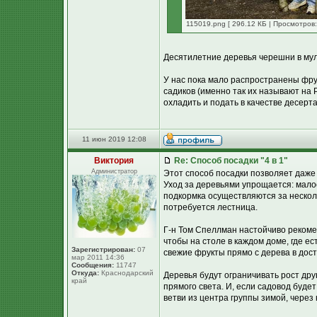
115019.png [ 296.12 КБ | Просмотров:
Десятилетние деревья черешни в мул
У нас пока мало распространены фру
садиков (именно так их называют на 
охладить и подать в качестве десерта
11 июн 2019 12:08
Виктория
Re: Способ посадки "4 в 1"
Администратор
Этот способ посадки позволяет даже
Уход за деревьями упрощается: мало
подкормка осуществляются за нескол
потребуется лестница.
Г-н Том Спеллман настойчиво рекоме
чтобы на столе в каждом доме, где е
Зарегистрирован:
07
свежие фрукты прямо с дерева в дост
мар 2011 14:36
Сообщения:
11747
Откуда:
Краснодарский
Деревья будут ограничивать рост дру
край
прямого света. И, если садовод буд
ветви из центра группы зимой, через