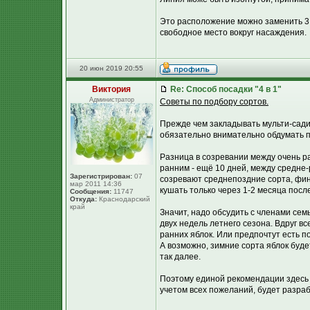
Это расположение можно заменить 3 
свободное место вокруг насаждения.
20 июн 2019 20:55
Виктория
Re: Способ посадки "4 в 1"
Администратор
Советы по подбору сортов.
Прежде чем закладывать мульти-сади
обязательно внимательно обдумать п
Разница в созревании между очень р
ранним - ещё 10 дней, между средне
Зарегистрирован:
07
созревают среднепоздние сорта, фин
мар 2011 14:36
кушать только через 1-2 месяца после
Сообщения:
11747
Откуда:
Краснодарский
край
Значит, надо обсудить с членами сем
двух недель летнего сезона. Вдруг в
ранних яблок. Или предпочтут есть п
А возможно, зимние сорта яблок буде
так далее.
Поэтому единой рекомендации здесь б
учетом всех пожеланий, будет разраб