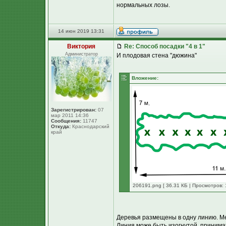
нормальных лозы.
14 июн 2019 13:31
Виктория
Re: Способ посадки "4 в 1"
Администратор
И плодовая стена "дюжина"
Вложение:
Зарегистрирован:
07
мар 2011 14:36
Сообщения:
11747
Откуда:
Краснодарский
край
206191.png [ 36.31 КБ | Просмотров: 
Деревья размещены в одну линию. М
Линия може быть изогнутой, принимать