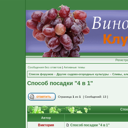
Регистр
Сообщения без ответов
|
Активные темы
Список форумов
»
Другие садово-огородные культуры
»
Сливы, ал
Способ посадки "4 в 1"
Страница
1
из
1
[ Сообщений: 13 ]
Спос
Автор
Виктория
Способ посадки "4 в 1"