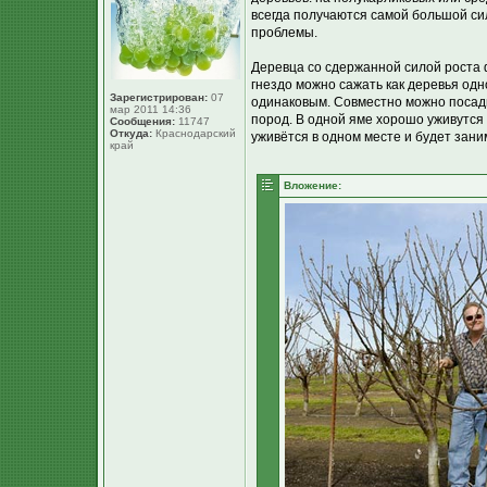
всегда получаются самой большой сил
проблемы.
Деревца со сдержанной силой роста 
гнездо можно сажать как деревья одн
Зарегистрирован:
07
одинаковым. Совместно можно посадит
мар 2011 14:36
пород. В одной яме хорошо уживутся
Сообщения:
11747
Откуда:
Краснодарский
уживётся в одном месте и будет зани
край
Вложение: