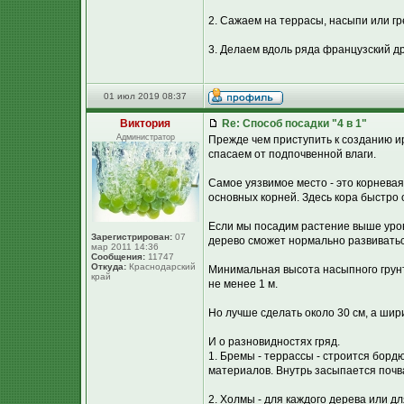
2. Сажаем на террасы, насыпи или гр
3. Делаем вдоль ряда французский д
01 июл 2019 08:37
Виктория
Re: Способ посадки "4 в 1"
Администратор
Прежде чем приступить к созданию и
спасаем от подпочвенной влаги.
Самое уязвимое место - это корневая
основных корней. Здесь кора быстро о
Если мы посадим растение выше уровн
Зарегистрирован:
07
дерево сможет нормально развиватьс
мар 2011 14:36
Сообщения:
11747
Откуда:
Краснодарский
Минимальная высота насыпного грунт
край
не менее 1 м.
Но лучше сделать около 30 см, а шири
И о разновидностях гряд.
1. Бремы - террассы - строится борд
материалов. Внутрь засыпается почв
2. Холмы - для каждого дерева или д