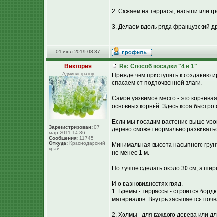
2. Сажаем на террасы, насыпи или гр
3. Делаем вдоль ряда французский д
01 июл 2019 08:37
Виктория
Re: Способ посадки "4 в 1"
Администратор
Прежде чем приступить к созданию и
спасаем от подпочвенной влаги.
Самое уязвимое место - это корневая
основных корней. Здесь кора быстро о
Если мы посадим растение выше уровн
Зарегистрирован:
07
дерево сможет нормально развиватьс
мар 2011 14:36
Сообщения:
11745
Откуда:
Краснодарский
Минимальная высота насыпного грунт
край
не менее 1 м.
Но лучше сделать около 30 см, а шири
И о разновидностях гряд.
1. Бремы - террассы - строится борд
материалов. Внутрь засыпается почв
2. Холмы - для каждого дерева или д