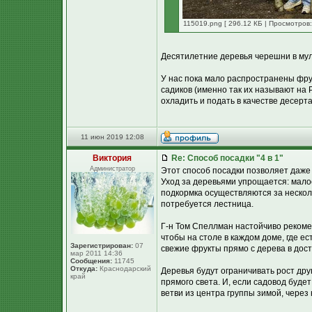
115019.png [ 296.12 КБ | Просмотров:
Десятилетние деревья черешни в мул
У нас пока мало распространены фру
садиков (именно так их называют на 
охладить и подать в качестве десерта
11 июн 2019 12:08
Виктория
Re: Способ посадки "4 в 1"
Администратор
Этот способ посадки позволяет даже
Уход за деревьями упрощается: мало
подкормка осуществляются за нескол
потребуется лестница.
Г-н Том Спеллман настойчиво рекоме
чтобы на столе в каждом доме, где е
Зарегистрирован:
07
свежие фрукты прямо с дерева в дост
мар 2011 14:36
Сообщения:
11745
Откуда:
Краснодарский
Деревья будут ограничивать рост дру
край
прямого света. И, если садовод буд
ветви из центра группы зимой, через