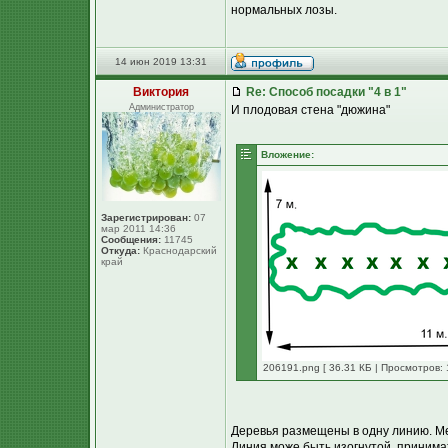
нормальных лозы.
14 июн 2019 13:31
Виктория
Re: Способ посадки "4 в 1"
Администратор
И плодовая стена "дюжина"
Вложение:
Зарегистрирован:
07
мар 2011 14:36
Сообщения:
11745
Откуда:
Краснодарский
край
206191.png [ 36.31 КБ | Просмотров: 
Деревья размещены в одну линию. М
Линия може быть изогнутой, принимать