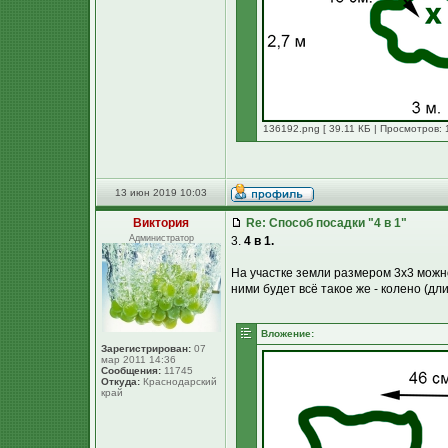
136192.png [ 39.11 КБ | Просмотров: 
13 июн 2019 10:03
Виктория
Re: Способ посадки "4 в 1"
Администратор
3.
4 в 1.
На участке земли размером 3х3 можн
ними будет всё такое же - колено (дли
Вложение:
Зарегистрирован:
07
мар 2011 14:36
Сообщения:
11745
Откуда:
Краснодарский
край