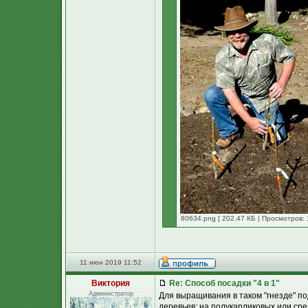
80634.png [ 202.47 КБ | Просмотров: 
11 июн 2019 11:52
Виктория
Re: Способ посадки "4 в 1"
Администратор
Для выращивания в таком "гнезде" п
деревьев: на полукарликовых или сре