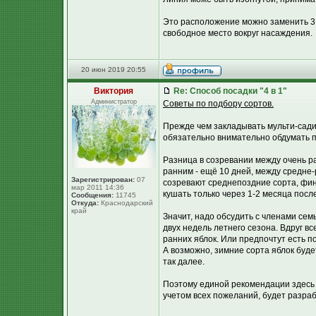
Это расположение можно заменить 3 
свободное место вокруг насаждения.
20 июн 2019 20:55
Виктория
Re: Способ посадки "4 в 1"
Администратор
Советы по подбору сортов.
Прежде чем закладывать мульти-сади
обязательно внимательно обдумать п
Разница в созревании между очень р
ранним - ещё 10 дней, между средне
Зарегистрирован:
07
созревают среднепоздние сорта, фин
мар 2011 14:36
кушать только через 1-2 месяца после
Сообщения:
11745
Откуда:
Краснодарский
край
Значит, надо обсудить с членами сем
двух недель летнего сезона. Вдруг в
ранних яблок. Или предпочтут есть п
А возможно, зимние сорта яблок буде
так далее.
Поэтому единой рекомендации здесь б
учетом всех пожеланий, будет разраб