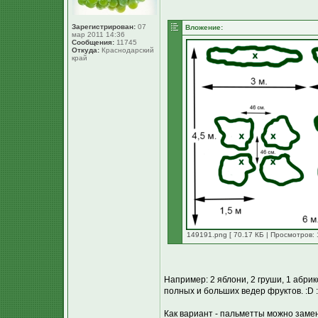
Зарегистрирован:
07
Вложение:
мар 2011 14:36
Сообщения:
11745
Откуда:
Краснодарский
край
149191.png [ 70.17 КБ | Просмотров: 
Например: 2 яблони, 2 груши, 1 абрик
полных и больших ведер фруктов. :D 
Как вариант - пальметты можно замен