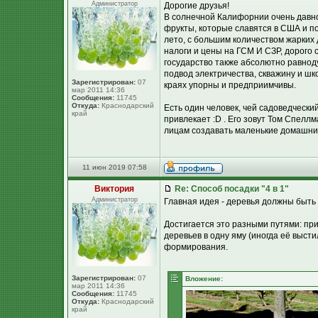
Администратор
Дорогие друзья!
В солнечной Калифорнии очень давн
фрукты, которые славятся в США и по
лето, с большим количеством жарких д
налоги и цены на ГСМ И СЗР, дорого 
государство также абсолютно равноду
подвод электричества, скважину и шк
Зарегистрирован:
07
краях упорны и предприимчивы.
мар 2011 14:36
Сообщения:
11745
Откуда:
Краснодарский
Есть один человек, чей садоведчески
край
привлекает :D . Его зовут Том Спеллм
лицам создавать маленькие домашние
11 июн 2019 07:58
Виктория
Re: Способ посадки "4 в 1"
Администратор
Главная идея - деревья должны быть
Достигается это разными путями: пр
деревьев в одну яму (иногда её выст
формирования.
Зарегистрирован:
07
Вложение:
мар 2011 14:36
Сообщения:
11745
Откуда:
Краснодарский
край