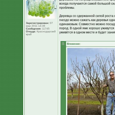
всегда получаются самой большой сил
проблемы.
Деревца со сдержанной силой роста 
гнездо можно сажать как деревья одн
Зарегистрирован:
07
одинаковым. Совместно можно посадит
мар 2011 14:36
пород. В одной яме хорошо уживутся
Сообщения:
11745
Откуда:
Краснодарский
уживётся в одном месте и будет зани
край
Вложение: