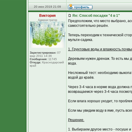
20 июн 2019 21:09
Виктория
Re: Способ посадки "4 в 1"
Администратор
Предположим, что место выбрано, ас
самостоятельно решён.
Теперь переходим к технической стор
мульти-садика.
1. Грунтовые воды и влажность почвы
Зарегистрирован:
07
мар 2011 14:36
Деревьям нужен дренаж. То есть мы д
Сообщения:
11745
Откуда:
Краснодарский
вода.
край
Несложный тест: необходимо выкопать
водой до краёв.
Через 3-4 часа в норме вода должна 
возвращаемся через 3-4 часа посмотр
Если влага хорошо уходит, то пробле
Если мы увидим воду в яме, пусть вс
Решение.
1. Выбираем другое место - посуше и