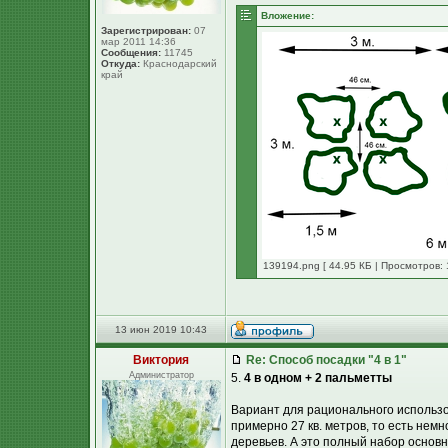
Вложение:
Зарегистрирован:
07
мар 2011 14:36
Сообщения:
11745
Откуда:
Краснодарский
край
139194.png [ 44.95 КБ | Просмотров: 
13 июн 2019 10:43
Виктория
Re: Способ посадки "4 в 1"
Администратор
5.
4 в одном + 2 пальметты
Вариант для рационального использов
примерно 27 кв. метров, то есть немн
деревьев. А это полный набор основн