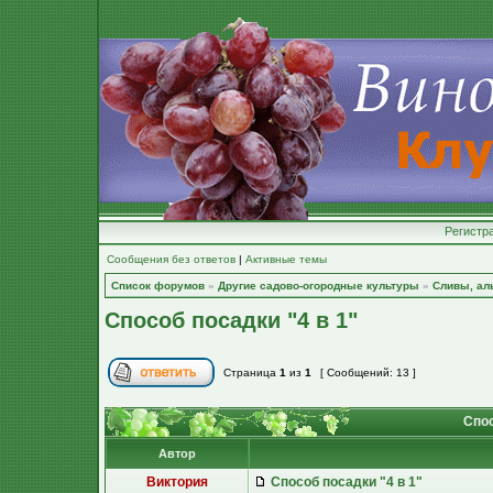
Регистр
Сообщения без ответов
|
Активные темы
Список форумов
»
Другие садово-огородные культуры
»
Сливы, ал
Способ посадки "4 в 1"
Страница
1
из
1
[ Сообщений: 13 ]
Спос
Автор
Виктория
Способ посадки "4 в 1"