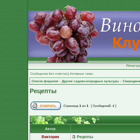
Регистр
Сообщения без ответов
|
Активные темы
Список форумов
»
Другие садово-огородные культуры
»
Смородина
Рецепты
Страница
1
из
1
[ Сообщений: 4 ]
Автор
Виктория
Рецепты