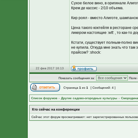
Сухое белое вино, в оригинале Алигот
Крем де кассис - 2/10 объема.
Кир роял - вместо Алиготе, шампанск
Цена такого коктейля в ресторане сре
ликером настоящие :wtf: , то как-то д
Кстати, существует полным-полно вин
не купила. Откуда мне знать что там 
прайсом? :shock:
22 фев 2017 16:13
Показать сообщения за:
Поле 
Страница
1
из
1
[ Сообщений: 4 ]
Список форумов
»
Другие садово-огородные культуры
»
Смородина
Кто сейчас на конференции
Сейчас этот форум просматривают: нет зарегистрированных пользов