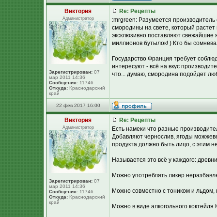
Виктория
Re: Рецепты
Администратор
:mrgreen: Разумеется производитель 
смородины на свете, который растет 
эксклюзивно поставляют свежайшие я
миллионов бутылок! ) Кто бы сомневалс
Государство Франция требует соблюде
интересуют - всё на вкус производит
Зарегистрирован:
07
что... думаю, смородина подойдет лю
мар 2011 14:36
Сообщения:
11746
Откуда:
Краснодарский
край
22 фев 2017 16:00
Виктория
Re: Рецепты
Администратор
Есть намеки что разные производител
Добавляют чернослив, ягоды можжеве
продукта должно быть лицо, с этим н
Называется это всё у каждого: древн
Можно употреблять ликер неразбавле
Зарегистрирован:
07
мар 2011 14:36
Можно совместно с тоником и льдом,
Сообщения:
11746
Откуда:
Краснодарский
край
Можно в виде алкогольного коктейля 