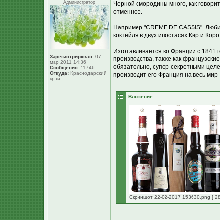
Администратор
Черной смородины много, как говорит
отменное.
Например "CREME DE CASSIS". Любим
коктейля в двух ипостасях Кир и Коро
Изготавливается во Франции с 1841 
Зарегистрирован:
07
производства, также как французские 
мар 2011 14:36
обязательно, супер-секретными целе
Сообщения:
11746
Откуда:
Краснодарский
производит его Франция на весь мир -
край
Вложение:
Скриншот 22-02-2017 153630.png [ 28