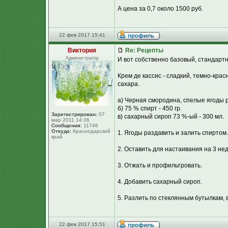
А цена за 0,7 около 1500 руб.
22 фев 2017 15:41
Виктория
Re: Рецепты
Администратор
И вот собственно базовый, стандарт
Крем де кассис - сладкий, темно-кра
сахара.
а) Черная смородина, спелые ягоды ру
б) 75 % спирт - 450 гр.
Зарегистрирован:
07
в) сахарный сироп 73 %-ый - 300 мл.
мар 2011 14:36
Сообщения:
11746
Откуда:
Краснодарский
1. Ягоды раздавить и залить спиртом.
край
2. Оставить для настаивания на 3 не
3. Отжать и профильтровать.
4. Добавить сахарный сироп.
5. Разлить по стеклянным бутылкам, 
22 фев 2017 15:51