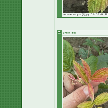
малина хлороз (1).jpg [ 534.58 КБ | П
Вложение: