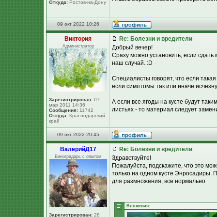
Откуда:
Ростов-на-Дону
09 окт 2022 10:26
Виктория
Re: Болезни и вредители
Администратор
Добрый вечер!
Сразу можно установить, если сдать 
наш случай. :D
Специалисты говорят, что если такая
если симптомы так или иначе исчезнут
Зарегистрирован:
07
А если все ягоды на кусте будут таки
мар 2011 14:36
листьях - то материал следует замен
Сообщения:
11742
Откуда:
Краснодарский
край
09 окт 2022 20:45
ВалерийД17
Re: Болезни и вредители
Виноградарь с опытом
Здравствуйте!
Пожалуйста, подскажите, что это мож
только на одном кусте Энросадиры. П
для размножения, все нормально
Вложения:
Зарегистрирован:
28