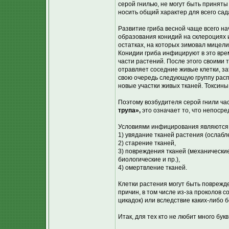
серой гнилью, не могут быть приняты
носить общий характер для всего сад
Развитие гриба весной чаще всего н
образования конидий на склероциях
остатках, на которых зимовал мицели
Конидии гриба инфицируют в это вр
части растений. После этого своими
отравляет соседние живые клетки, за
свою очередь следующую группу расп
новые участки живых тканей. Токсины
Поэтому возбудителя серой гнили ч
трупа»,
это означает то, что непосре
Условиями инфицирования являются
1) увядание тканей растения (ослабл
2) старение тканей,
3) повреждения тканей (механические
биологические и пр.),
4) омертвление тканей.
Клетки растения могут быть поврежд
причин, в том числе из-за проколов с
цикадок) или вследствие каких-либо 
Итак, для тех кто не любит много букв