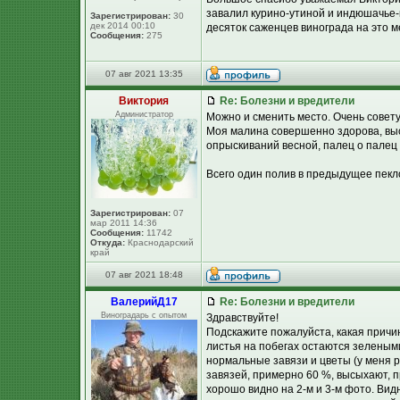
завалил курино-утиной и индюшачье-к
Зарегистрирован:
30
дек 2014 00:10
десяток саженцев винограда на это м
Сообщения:
275
07 авг 2021 13:35
Виктория
Re: Болезни и вредители
Администратор
Можно и сменить место. Очень совет
Моя малина совершенно здорова, высо
опрыскиваний весной, палец о палец 
Всего один полив в предыдущее пекло
Зарегистрирован:
07
мар 2011 14:36
Сообщения:
11742
Откуда:
Краснодарский
край
07 авг 2021 18:48
ВалерийД17
Re: Болезни и вредители
Виноградарь с опытом
Здравствуйте!
Подскажите пожалуйста, какая причи
листья на побегах остаются зеленым
нормальные завязи и цветы (у меня 
завязей, примерно 60 %, высыхают, п
хорошо видно на 2-м и 3-м фото. Вид