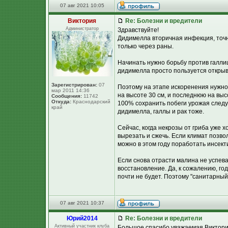
07 авг 2021 10:05
Виктория
Re: Болезни и вредители
Администратор
Здравствуйте!
Дидимелла вторичная инфекция, точн
только через раны.
Начинать нужно борьбу против галлицы
дидимелла просто пользуется откры
Зарегистрирован:
07
Поэтому на этапе искоренения нужно 
мар 2011 14:36
на высоте 30 см, и последнюю на вы
Сообщения:
11742
Откуда:
Краснодарский
100% сохранить побеги урожая следу
край
дидимелла, галлы и рак тоже.
Сейчас, когда некрозы от гриба уже 
вырезать и сжечь. Если климат позвол
можно в этом году поработать инсек
Если снова отрасти малина не успева
восстановление. Да, к сожалению, г
почти не будет. Поэтому "санитарный
07 авг 2021 10:37
Юpий2014
Re: Болезни и вредители
Активный участник клуба
Большое спасибо уважаемая Виктория