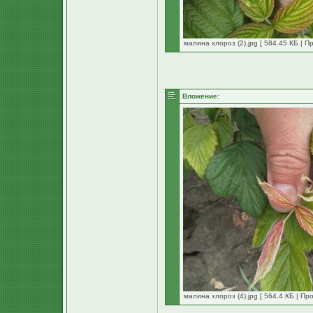
малина хлороз (2).jpg [ 584.45 КБ | П
Вложение:
малина хлороз (4).jpg [ 564.4 КБ | Пр