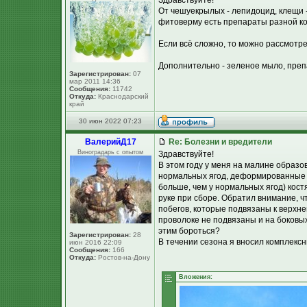
Здравствуйте!
От чешуекрылых - лепидоцид, клещи 
фитоверму есть препараты разной ко
Если всё сложно, то можно рассмотре
Дополнительно - зеленое мыло, преп
Зарегистрирован:
07
мар 2011 14:36
Сообщения:
11742
Откуда:
Краснодарский
край
30 июн 2022 07:23
ВалерийД17
Re: Болезни и вредители
Виноградарь с опытом
Здравствуйте!
В этом году у меня на малине образо
нормальных ягод, деформированные со
больше, чем у нормальных ягод) кост
руке при сборе. Обратил внимание, 
побегов, которые подвязаны к верхне
проволоке не подвязаны и на боковых
этим бороться?
Зарегистрирован:
28
В течении сезона я вносил комплекс
июн 2016 22:09
Сообщения:
166
Откуда:
Ростов-на-Дону
Вложения: