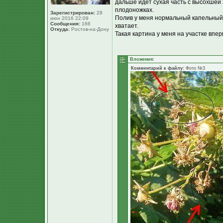
дальше идет сухая часть с высохшей
плодоножках.
Зарегистрирован:
28
Полив у меня нормальный капельный, 
июн 2016 22:09
Сообщения:
166
хватает.
Откуда:
Ростов-на-Дону
Такая картина у меня на участке впер
Вложения:
Комментарий к файлу:
Фото №3