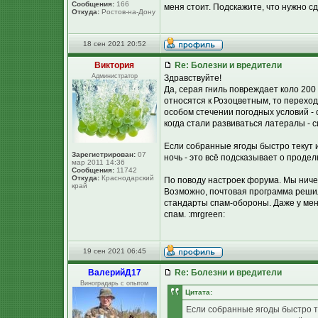
Сообщения:
166
меня стоит. Подскажите, что нужно 
Откуда:
Ростов-на-Дону
18 сен 2021 20:52
Виктория
Re: Болезни и вредители
Администратор
Здравствуйте!
Да, серая гниль повреждает коло 200 
относятся к Розоцветным, то перехо
особом стечении погодных условий - с
когда стали развиваться латералы - 
Если собранные ягоды быстро текут и
Зарегистрирован:
07
ночь - это всё подсказывает о продел
мар 2011 14:36
Сообщения:
11742
Откуда:
Краснодарский
По поводу настроек форума. Мы ниче
край
Возможно, почтовая программа решил
стандарты спам-обороны. Даже у мен
спам. :mrgreen:
19 сен 2021 06:45
ВалерийД17
Re: Болезни и вредители
Виноградарь с опытом
Цитата:
Если собранные ягоды быстро те