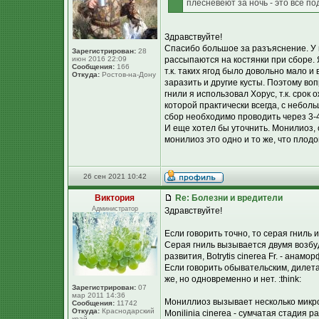
плесневеют за ночь - это всё по
Здравствуйте!
Спасибо большое за разъяснение. У м
Зарегистрирован:
28
июн 2016 22:09
рассыпаются на костянки при сборе. Я
Сообщения:
166
т.к. таких ягод было довольно мало и
Откуда:
Ростов-на-Дону
заразить и другие кусты. Поэтому во
гнили я использовал Хорус, т.к. срок
которой практически всегда, с неболь
сбор необходимо проводить через 3-
И еще хотел бы уточнить. Монилиоз, о
монилиоз это одно и то же, что плодо
26 сен 2021 10:42
Виктория
Re: Болезни и вредители
Администратор
Здравствуйте!
Если говорить точно, то серая гниль
Серая гниль вызывается двумя возбуди
развития, Botrytis cinerea Fr. - анамор
Если говорить обывательским, дилетан
же, но одновременно и нет. :think:
Зарегистрирован:
07
мар 2011 14:36
Мониллиоз вызывает несколько микр
Сообщения:
11742
Откуда:
Краснодарский
Monilinia cinerea - сумчатая стадия р
край