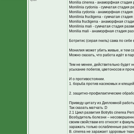
Monilia cinerea - анаморфная стадия 
Monilinia cydonia - сумчатая стадия р
Monilia cydonia - анаморфная стадия
Monilinia fructigena - сумчатая стадия
Monilia fructigena - анаморфная стад
Monilinia mali - сумчатая стадия разв
Monilia mali - анаморфная стадия раз
Ботритис (серая гниль) сама по себ
Монилия может убить живые, и тем са
Можно сказать, что работа идёт в па
Тем не менее, действительно будет 
усыхание побегов, цветоносов и проч
И о противостоянии.
1. борьба против насекомых и клещей
2. защитно-профилактические обрабо
Приведу цитату из Дипломной работы
Так сказать матчать :D
2.1 Цикл развития Botrytis cinerea Pers
Возбудитель болезни – несовершенный 
своим свойствам его относят к факул
заражать только ослабленные растен
B. cinerea не заражает здоровые тка