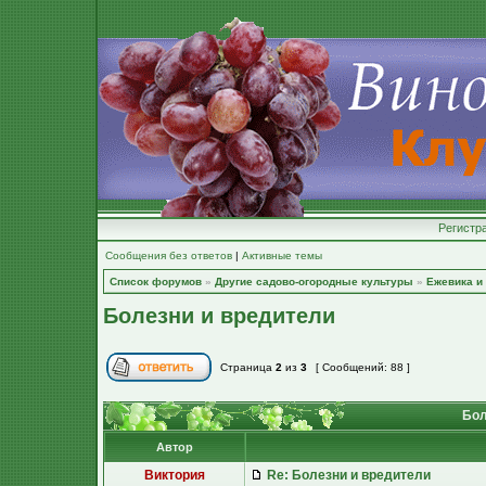
Регистр
Сообщения без ответов
|
Активные темы
Список форумов
»
Другие садово-огородные культуры
»
Ежевика и
Болезни и вредители
Страница
2
из
3
[ Сообщений: 88 ]
Бол
Автор
Виктория
Re: Болезни и вредители