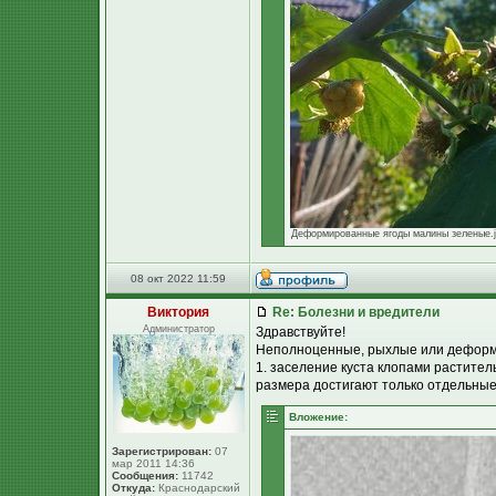
Деформированные ягоды малины зеленые.jpg
08 окт 2022 11:59
Виктория
Re: Болезни и вредители
Администратор
Здравствуйте!
Неполноценные, рыхлые или деформи
1. заселение куста клопами растител
размера достигают только отдельны
Вложение:
Зарегистрирован:
07
мар 2011 14:36
Сообщения:
11742
Откуда:
Краснодарский