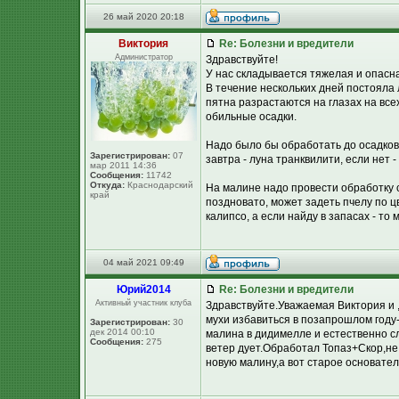
26 май 2020 20:18
Виктория
Re: Болезни и вредители
Администратор
Здравствуйте!
У нас складывается тяжелая и опасн
В течение нескольких дней постояла 
пятна разрастаются на глазах на всех
обильные осадки.
Надо было бы обработать до осадков,
Зарегистрирован:
07
завтра - луна транквилити, если нет 
мар 2011 14:36
Сообщения:
11742
Откуда:
Краснодарский
На малине надо провести обработку 
край
поздновато, может задеть пчелу по цв
калипсо, а если найду в запасах - то м
04 май 2021 09:49
Юpий2014
Re: Болезни и вредители
Активный участник клуба
Здравствуйте.Уважаемая Виктория и ,
мухи избавиться в позапрошлом году-
Зарегистрирован:
30
дек 2014 00:10
малина в дидимелле и естественно сл
Сообщения:
275
ветер дует.Обработал Топаз+Скор,не
новую малину,а вот старое основате