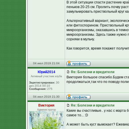
В этой ситуации спасти растение кр
пеньков 20-25 см. Пролить почву раст
замульчировать приствольный круг ка
Альтернативный вариант, экологичес
или фитоспорином. Приствольный кр
микроорганизмы, оказавшись в темнот
микроорганизмы. Здесь также нужно 
сорняки в мульчу.
Как говорится, время покажет получит
04 июл 2019 21:04
Юpий2014
Re: Болезни и вредители
Активный участник клуба
Виктория большое спасибо.Будем стар
продолжаться,так что по поводу поли
Зарегистрирован:
30
дек 2014 00:10
Сообщения:
275
04 июл 2019 21:30
Виктория
Re: Болезни и вредители
Администратор
Какие вы счастливые.. у нас с марта 
самое то... :D
А может быть куст вымокает? Ежевика 