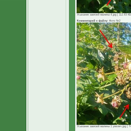
Усыхание завязей малины 4.jpg [ 112.63 КБ
Комментарий к файлу:
Фото №2
Усыхание завязей малины 1 увелич.jpg [ 74