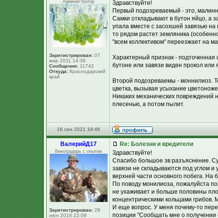
Администратор
Здравствуйте!
Первый подозреваемый - это, малин
Самки откладывают в бутон яйцо, а з
упала вместе с засохшей завязью на
то рядом растет земляника (особенно
"всем коллективом" переезжает на м
Зарегистрирован:
07
Характерный признак - подточенная 
мар 2011 14:36
бутоне или завязи виден прокол или 
Сообщения:
11742
Откуда:
Краснодарский
край
Второй подозреваемы - моннилиоз. То
цветка, вызывая усыхание цветоноже
Никаких механических повреждений н
плесенью, а потом пылит.
16 сен 2021 19:46
ВалерийД17
Re: Болезни и вредители
Виноградарь с опытом
Здравствуйте!
Спасибо большое зв разъяснение. Су
завязи не складываются под углом и 
верхней части основного побега. На 
По поводу монилиоза, пожалуйста по
не ухаживает и больше половины пло
концентрическими кольцами грибов. 
И еще вопрос. У меня почему-то пере
Зарегистрирован:
28
позиции "Сообщать мне о получении 
июн 2016 22:09