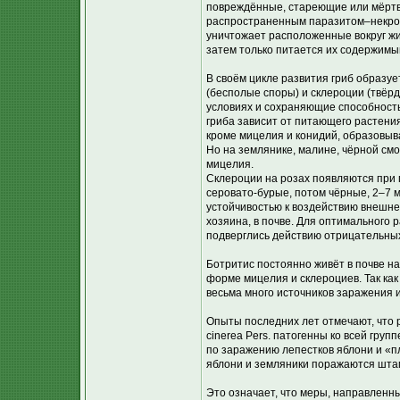
повреждённые, стареющие или мёртвые
распространенным паразитом–некрот
уничтожает расположенные вокруг жи
затем только питается их содержимы
В своём цикле развития гриб образуе
(бесполые споры) и склероции (твёр
условиях и сохраняющие способность
гриба зависит от питающего растения
кроме мицелия и конидий, образовыва
Но на землянике, малине, чёрной смо
мицелия.
Склероции на розах появляются при 
серовато-бурые, потом чёрные, 2–7 
устойчивостью к воздействию внешне
хозяина, в почве. Для оптимального 
подверглись действию отрицательны
Ботритис постоянно живёт в почве на
форме мицелия и склероциев. Так как
весьма много источников заражения 
Опыты последних лет отмечают, что 
cinerea Pers. патогенны ко всей гру
по заражению лепестков яблони и «п
яблони и земляники поражаются штамм
Это означает, что меры, направлен