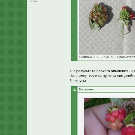
край
Снимок2.JPG [ 37.31 КБ | Просмотров
2. в результате плохого опыления - и
Например, если на кусте много двойны
3. вирусы
Вложение: