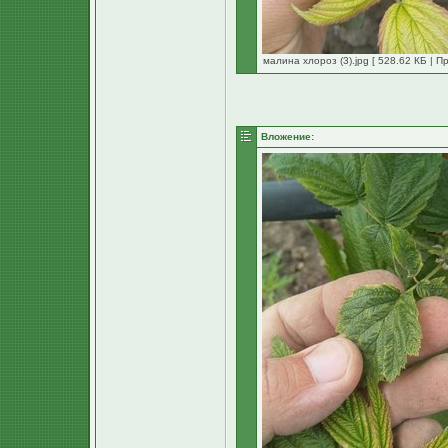
малина хлороз (3).jpg [ 528.62 КБ | П
Вложение: