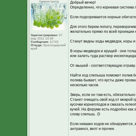
Администратор
Добрый вечер!
Определенно, что корневая система 
Если подозреваются норные обитател
Для этого берем лопату, переворачива
желательно прямо по всей проекции 
Зарегистрирован:
07
мар 2011 14:36
Станут видны ходы медведок, норы и 
Сообщения:
11742
Откуда:
Краснодарский
край
В норы медведок и хрущей - они толщи
или залить туда раствор инсектицида
От мышей - соответствующую отраву.
Найти ход слепыша поможет полив бо
полива бывает, что кусты даже прова
несколько часов.
Зверь, если он там есть, обязательн
Станет очищать свой ход от мокрой гр
кусочки корнеплодов и смазать гелео
кучей. На форуме есть подробно как э
слову слепыш. :D
Если никаких ходов не обнаружится, 
антракноз, вилт и прочее.