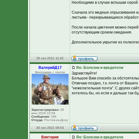
Необходимо в случае вспышки серой г
Сначала это медные опрыскивания ил
листьям - перекрывающиеся обработк
После начала цветения можно перей
отсутствующим сроком ожидания.
Дополнительное укрытие из полиэтил
26 сен 2021 11:42
ВалерийД17
Re: Болезни и вредители
Виноградарь с опытом
Здравствуйте!
Большое Вам спасибо за обстоятель
Отвечаю поздно, т.к. почта от Вашего 
"нежелательная почта". С других сай
хотелось бы, но если и дальше так бу
Зарегистрирован:
28
июн 2016 22:09
Сообщения:
166
Откуда:
Ростов-на-Дону
30 сен 2021 08:53
Виктория
Re: Болезни и вредители