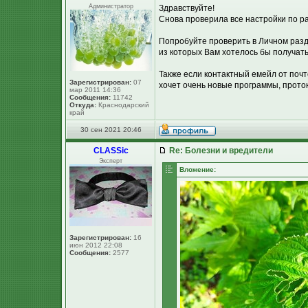
Администратор
Здравствуйте!
Снова проверила все настройки по р
Попробуйте проверить в Личном разд
из которых Вам хотелось бы получат
Также если контактный емейл от почт
Зарегистрирован:
07
хочет очень новые программы, проток
мар 2011 14:36
Сообщения:
11742
Откуда:
Краснодарский
край
30 сен 2021 20:46
CLASSic
Re: Болезни и вредители
Эксперт
Вложение:
Зарегистрирован:
16
июн 2012 22:08
Сообщения:
2577