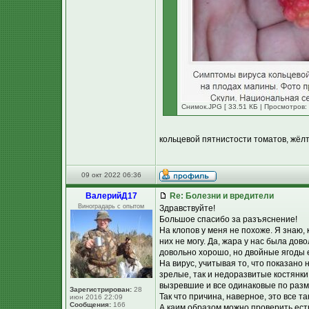
Снимок.JPG [ 33.51 КБ | Просмотров:
кольцевой пятнистости томатов, жёл
09 окт 2022 06:36
ВалерийД17
Re: Болезни и вредители
Виноградарь с опытом
Здравствуйте!
Большое спасибо за разъяснение!
На клопов у меня не похоже. Я знаю, 
них не могу. Да, жара у нас была до
довольно хорошо, но двойные ягоды ес
На вирус, учитывая то, что показано 
зрелые, так и недоразвитые костянки
вызревшие и все одинаковые по раз
Зарегистрирован:
28
Так что причина, наверное, это все та
июн 2016 22:09
Сообщения:
166
А каим образом можно проверить есть