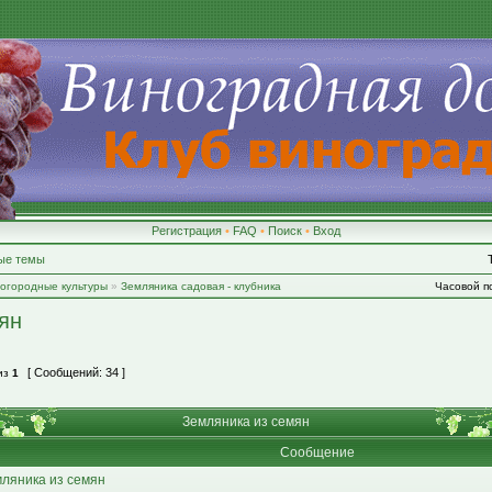
Регистрация
•
FAQ
•
Поиск
•
Вход
ые темы
-огородные культуры
»
Земляника садовая - клубника
Часовой по
ян
[ Сообщений: 34 ]
из
1
Земляника из семян
Сообщение
ляника из семян