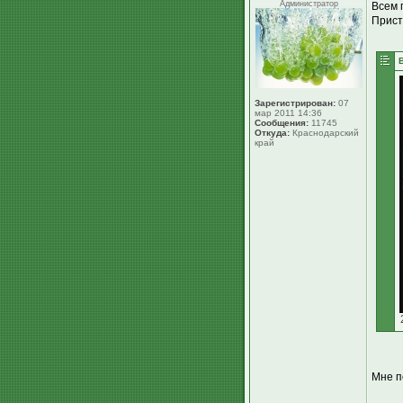
Администратор
Всем 
Прист
Зарегистрирован:
07
мар 2011 14:36
Сообщения:
11745
Откуда:
Краснодарский
край
Мне п