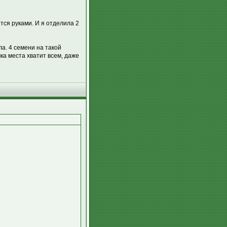
ется руками. И я отделила 2
а. 4 семени на такой
ка места хватит всем, даже