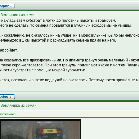
 Земляника из семян
 накладываем субстрат в лотки до половины высоты и трамбуем.
этого не сделать, то семена провалятся в глубину и всходов мы не увидим.
, к сожалению, не оказалось ни на улице, ни в морозильнике. Было бы неплох
беленького в 1 см. высотой и раскладывать семена прямо на него.
ак сойдёт.
а оказались все дражированными. Но диаметр гранул очень маленький - окол
о такое серо-желтоватое. При этом гранулы прилипают к коже и ногтям. Такие
хности субстрата с помощью мокрой зубочистки.
исток, к сожалению, тоже под рукой не оказалось. Поэтому посев прошёл не гл
 Земляника из семян
Вложение: