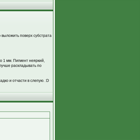
о выложить поверх субстрата
о 1 мм. Пигмент неяркий,
 лучше раскладывать по
адко и отчасти в слепую. :D