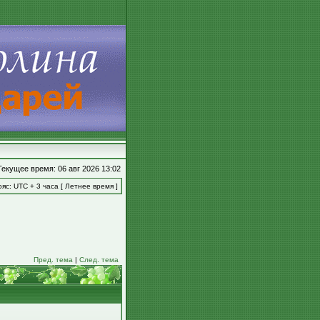
Текущее время: 06 авг 2026 13:02
яс: UTC + 3 часа [ Летнее время ]
Пред. тема
|
След. тема