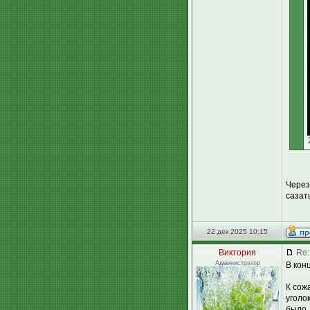
Через
сазат
22 дек 2025 10:15
Виктория
Re:
Администратор
В кон
К сож
уголо
было.