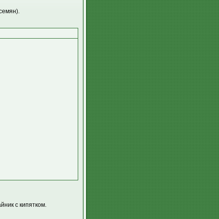
семян).
йник с кипятком.