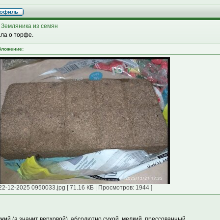
 Земляника из семян
ла о торфе.
Вложение:
22-12-2025 0950033.jpg [ 71.16 КБ | Просмотров: 1944 ]
жий (а значит верховой), абсолютно сухой, мелкий, прессованный.