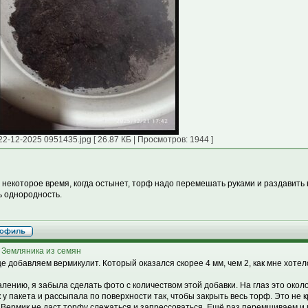
22-12-2025 0951435.jpg [ 26.87 КБ | Просмотров: 1944 ]
 некоторое время, когда остынет, торф надо перемешать руками и раздавить в
ь однородность.
 Земляника из семян
це добавляем вермикулит. Который оказался скорее 4 мм, чем 2, как мне хотел
алению, я забыла сделать фото с количеством этой добавки. На глаз это около
к у пакета и рассыпала по поверхности так, чтобы закрыть весь торф. Это не 
 Вермик не даст торфу слежаться и запрессоваться. Ещё раз перемшиваем и 