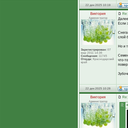
22 дек 2025 10:19
Виктория
Re:
Администратор
Далее
Если 
Снега
слой 
Но и т
Зарегистрирован:
07
мар 2011 14:36
Семен
Сообщения:
11745
Откуда:
Краснодарский
что-т
край
повер
Зубоч
22 дек 2025 10:28
Виктория
Re:
Администратор