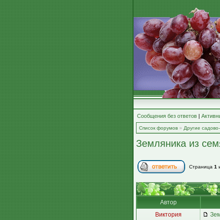
Сообщения без ответов
|
Активн
Список форумов
»
Другие садово
Земляника из сем
Страница
1
Автор
Виктория
Зем