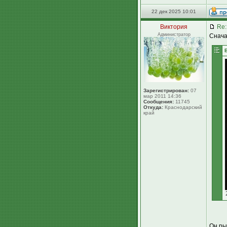
22 дек 2025 10:01
Виктория
Re:
Администратор
Снача
Зарегистрирован:
07
мар 2011 14:36
Сообщения:
11745
Откуда:
Краснодарский
край
Он ры