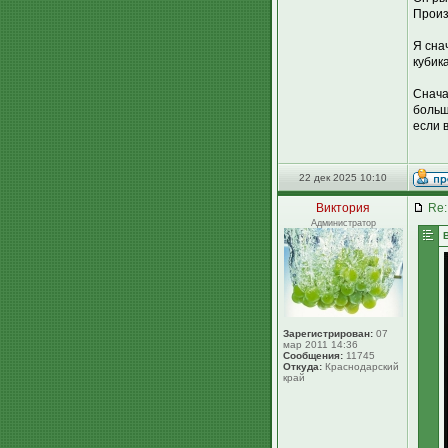
Произ
Я сна
кубика
Снача
больш
если 
22 дек 2025 10:10
Виктория
Re:
Администратор
Зарегистрирован:
07
мар 2011 14:36
Сообщения:
11745
Откуда:
Краснодарский
край