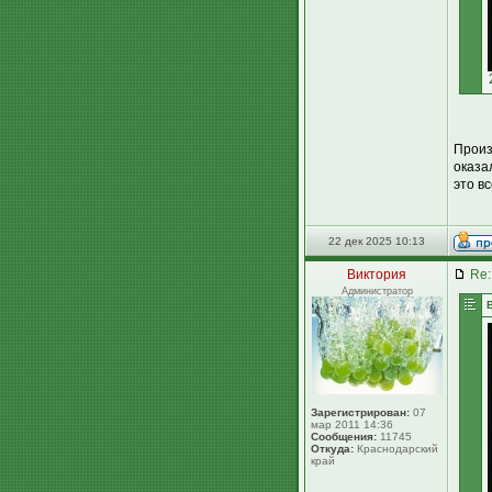
Произ
оказа
это в
22 дек 2025 10:13
Виктория
Re:
Администратор
Зарегистрирован:
07
мар 2011 14:36
Сообщения:
11745
Откуда:
Краснодарский
край