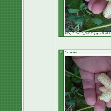
IMG_20200425_081233.jpg [ 489.82 КБ
Вложение: