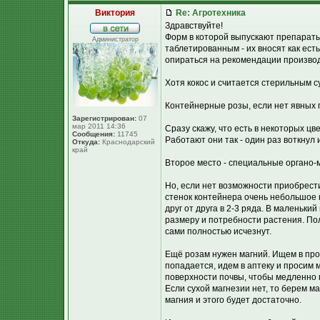
Виктория
Re: Агротехника
Здравствуйте!
Форм в которой выпускают препараты
Администратор
таблетированным - их вносят как есть
опираться на рекомендации производи
Хотя кокос и считается стерильным 
Контейнерные розы, если нет явных 
Зарегистрирован:
07
мар 2011 14:36
Сразу скажу, что есть в некоторых 
Сообщения:
11745
Работают они так - один раз воткнул 
Откуда:
Краснодарский
край
Второе место - специальные органо-
Но, если нет возможности приобрест
стенок контейнера очень небольшое 
друг от друга в 2-3 ряда. В маленьки
размеру и потребности растения. Пол
сами полностью исчезнут.
Ещё розам нужен магний. Ищем в прод
попадается, идем в аптеку и просим 
поверхности почвы, чтобы медленно п
Если сухой магнезии нет, то берем м
магния и этого будет достаточно.