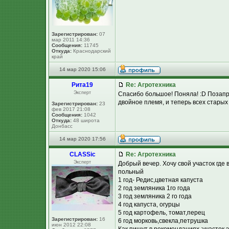
Зарегистрирован:
07
мар 2011 14:36
Сообщения:
11745
Откуда:
Краснодарский
край
14 мар 2020 15:06
Рита19
Re: Агротехника
Эксперт
Спасибо большое! Поняла! :D Позапро
двойное племя, и теперь всех старых 
Зарегистрирован:
23
фев 2017 21:08
Сообщения:
1042
Откуда:
48 широта
Донбасс
14 мар 2020 17:56
CLASSic
Re: Агротехника
Эксперт
Добрый вечер. Хочу свой участок где
польный
1 год- Редис,цветная капуста
2 год земляника 1го года
3 год земляника 2 го года
4 год капуста, огурцы
5 год картофель, томат,перец
Зарегистрирован:
16
6 год морковь,свекла,петрушка
июн 2012 22:08