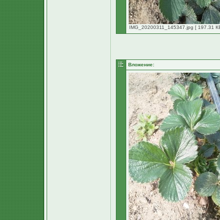
IMG_20200311_145347.jpg [ 197.31 КБ
Вложение: