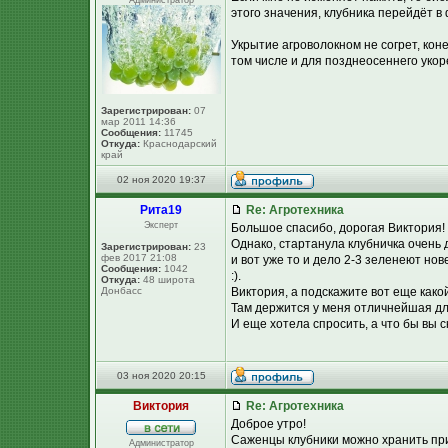
Администратор
этого значения, клубника перейдёт в 
Укрытие агроволокном не согрет, коне
том числе и для позднеосеннего укор
Зарегистрирован:
07
мар 2011 14:36
Сообщения:
11745
Откуда:
Краснодарский
край
02 ноя 2020 19:37
Рита19
Re: Агротехника
Эксперт
Большое спасибо, дорогая Виктория! 
Однако, стартанула клубничка очень 
Зарегистрирован:
23
фев 2017 21:08
и вот уже то и дело 2-3 зеленеют но
Сообщения:
1042
:).
Откуда:
48 широта
Донбасс
Виктория, а подскажите вот еще какой
Там держится у меня отличнейшая дл
И еще хотела спросить, а что бы вы
03 ноя 2020 20:15
Виктория
Re: Агротехника
Доброе утро!
Саженцы клубники можно хранить при
Администратор