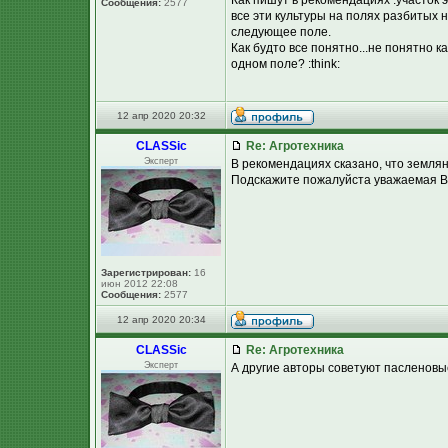
Как пишут в рекомендациях :участок э
Сообщения:
2577
все эти культуры на полях разбитых 
следующее поле.
Как будто все понятно...не понятно 
одном поле? :think:
12 апр 2020 20:32
CLASSic
Re: Агротехника
Эксперт
В рекомендациях сказано, что землян
Подскажите пожалуйста уважаемая Вик
Зарегистрирован:
16
июн 2012 22:08
Сообщения:
2577
12 апр 2020 20:34
CLASSic
Re: Агротехника
Эксперт
А другие авторы советуют пасленовые