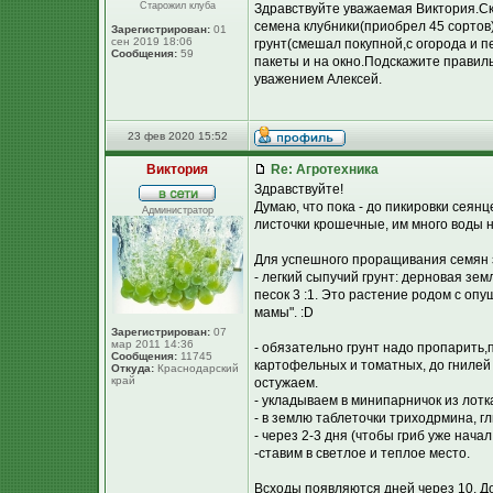
Старожил клуба
Здравствуйте уважаемая Виктория.Ск
семена клубники(приобрел 45 сортов
Зарегистрирован:
01
сен 2019 18:06
грунт(смешал покупной,с огорода и пе
Сообщения:
59
пакеты и на окно.Подскажите правиль
уважением Алексей.
23 фев 2020 15:52
Виктория
Re: Агротехника
Здравствуйте!
Думаю, что пока - до пикировки сеянц
Администратор
листочки крошечные, им много воды н
Для успешного проращивания семян з
- легкий сыпучий грунт: дерновая земл
песок 3 :1. Это растение родом с опу
мамы". :D
Зарегистрирован:
07
мар 2011 14:36
- обязательно грунт надо пропарить
Сообщения:
11745
картофельных и томатных, до гнилей 
Откуда:
Краснодарский
край
остужаем.
- укладываем в минипарничок из лотк
- в землю таблеточки триходрмина, г
- через 2-3 дня (чтобы гриб уже нача
-ставим в светлое и теплое место.
Всходы появляются дней через 10. Д