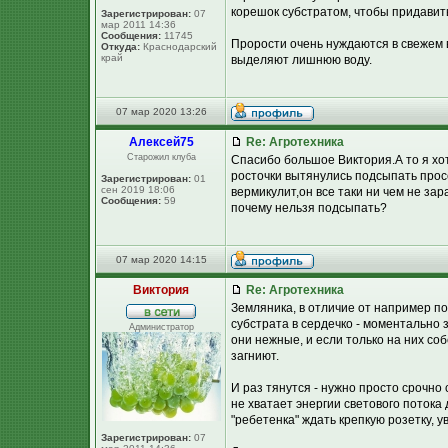
корешок субстратом, чтобы придавит
Зарегистрирован:
07
мар 2011 14:36
Сообщения:
11745
Прорости очень нуждаются в свежем 
Откуда:
Краснодарский
край
выделяют лишнюю воду.
07 мар 2020 13:26
Алексей75
Re: Агротехника
Старожил клуба
Спасибо большое Виктория.А то я хо
росточки вытянулись подсыпать прос
Зарегистрирован:
01
сен 2019 18:06
вермикулит,он все таки ни чем не за
Сообщения:
59
почему нельзя подсыпать?
07 мар 2020 14:15
Виктория
Re: Агротехника
Земляника, в отличие от например по
субстрата в сердечко - моментально 
Администратор
они нежные, и если только на них соб
загниют.
И раз тянутся - нужно просто срочно
не хватает энергии светового потока 
"ребетенка" ждать крепкую розетку, у
Зарегистрирован:
07