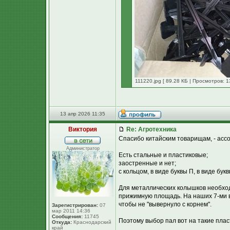
111220.jpg [ 89.28 КБ | Просмотров: 1
13 апр 2026 11:35
Виктория
Re: Агротехника
Спасибо китайским товарищам, - асс
Администратор
Есть стальные и пластиковые;
заостренные и нет;
с кольцом, в виде буквы П, в виде букв
Для металлических колышков необхо
прижимную площадь. На наших 7-ми в
чтобы не "вывернуло с корнем".
Зарегистрирован:
07
мар 2011 14:36
Сообщения:
11745
Поэтому выбор пал вот на такие плас
Откуда:
Краснодарский
край