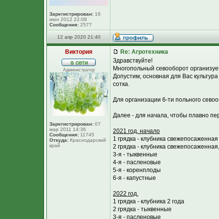
Зарегистрирован:
16
июн 2012 22:08
Сообщения:
2577
12 апр 2020 21:40
Виктория
Re: Агротехника
Здравствуйте!
Многопольный севооборот организует
Администратор
Допустим, основная для Вас культура
сотка.
Для организации 6-ти польного севооб
Далее - для начала, чтобы плавно пе
Зарегистрирован:
07
мар 2011 14:36
2021 год. начало
Сообщения:
11745
1 грядка - клубника свежепосаженная
Откуда:
Краснодарский
край
2 грядка - клубника свежепосаженная
3-я - тыквенные
4-я - пасленовые
5-я - коренплоды
6-я - капустные
2022 год.
1 грядка - клубника 2 года
2 грядка - тыквенные
3-я - пасленовые