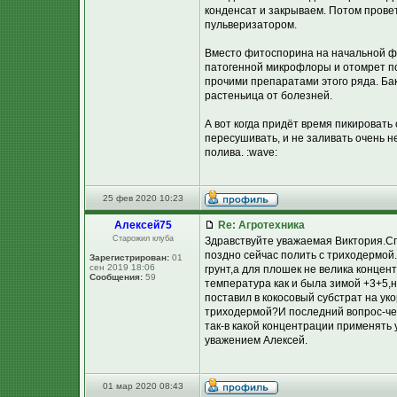
конденсат и закрываем. Потом провет
пульверизатором.
Вместо фитоспорина на начальной фа
патогенной микрофлоры и отомрет по
прочими препаратами этого ряда. Ба
растеньица от болезней.
А вот когда придёт время пикировать 
пересушивать, и не заливать очень н
полива. :wave:
25 фев 2020 10:23
Алексей75
Re: Агротехника
Старожил клуба
Здравствуйте уважаемая Виктория.Сп
поздно сейчас полить с триходермой.
Зарегистрирован:
01
сен 2019 18:06
грунт,а для плошек не велика концен
Сообщения:
59
температура как и была зимой +3+5,
поставил в кокосовый субстрат на ук
триходермой?И последний вопрос-чем
так-в какой концентрации применять 
уважением Алексей.
01 мар 2020 08:43