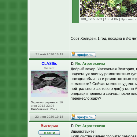
100_8955.JPG [ 166.4 КБ | Просмотро
Сорт Холидей, 1 год, посадка в 3-х л
31 май 2020 16:19
CLASSic
Re: Агротехника
Эксперт
Добрый вечер. Уважаемая Виктория, п
надземную часть у ремонтантных ку
посадки обычных и ремонтантных сор
земляники? Сейчас можно поудалять 
нейтрального светового дня) у меня А
операции провести сейчас, после п
перенесло жару?
Зарегистрирован:
16
июн 2012 22:08
Сообщения:
2577
23 июн 2020 19:18
Виктория
Re: Агротехника
Здравствуйте!
Если листва сильно "побита" заболев