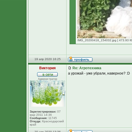
IMG_20200418_154032.jpg [ 473.93 КБ
19 апр 2020 16:25
Виктория
Re: Агротехника
а урожай - уже убрали, наверное? :D
Администратор
Зарегистрирован:
07
мар 2011 14:36
Сообщения:
11745
Откуда:
Краснодарский
край
20 апр 2020 13:36