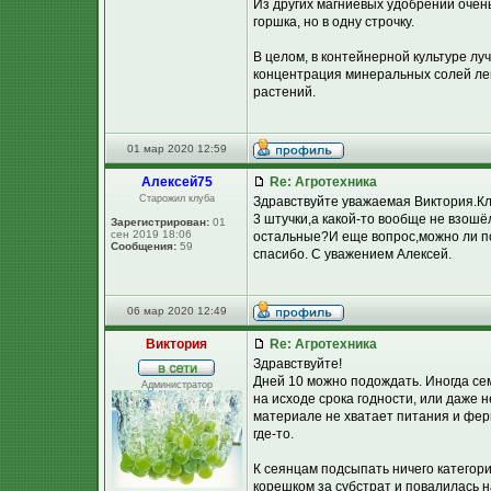
Из других магниевых удобрений очен
горшка, но в одну строчку.
В целом, в контейнерной культуре лу
концентрация минеральных солей лег
растений.
01 мар 2020 12:59
Алексей75
Re: Агротехника
Старожил клуба
Здравствуйте уважаемая Виктория.Клу
3 штучки,а какой-то вообще не взошё
Зарегистрирован:
01
сен 2019 18:06
остальные?И еще вопрос,можно ли п
Сообщения:
59
спасибо. С уважением Алексей.
06 мар 2020 12:49
Виктория
Re: Агротехника
Здравствуйте!
Дней 10 можно подождать. Иногда сем
Администратор
на исходе срока годности, или даже н
материале не хватает питания и фер
где-то.
К сеянцам подсыпать ничего категори
корешком за субстрат и повалилась н