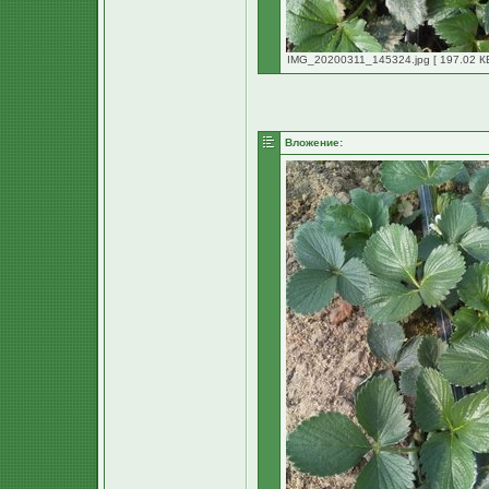
IMG_20200311_145324.jpg [ 197.02 КБ
Вложение: