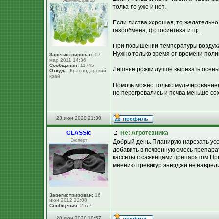
Администратор
толка-то уже и нет.
Если листва хорошая, то желательно
газообмена, фотосинтеза и пр.
При повышении температуры воздуха 
Нужно только время от времени поли
Зарегистрирован:
07
мар 2011 14:36
Сообщения:
11745
Лишние рожки лучше вырезать осенью.
Откуда:
Краснодарский
край
Помочь можно только мульчированием 
не перегревались и почва меньше сохл
23 июн 2020 21:30
CLASSic
Re: Агротехника
Эксперт
Добрый день. Планирую нарезать усов
добавить в почвенную смесь препара
кассеты с саженцами препаратом Пр
мнению превикур энерджи не навред
Зарегистрирован:
16
июн 2012 22:08
Сообщения:
2577
28 июн 2020 10:57