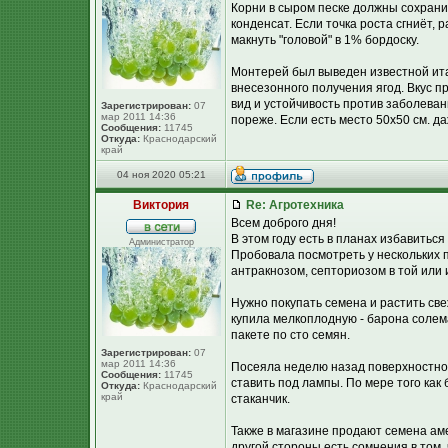
Корни в сыром песке должны сохрани
конденсат. Если точка роста сгниёт, 
макнуть "головой" в 1% бордоску.
Монтерей был выведен известной ита
внесезонного получения ягод. Вкус п
вид и устойчивость против заболеван
Зарегистрирован:
07
мар 2011 14:36
пореже. Если есть место 50х50 см. д
Сообщения:
11745
Откуда:
Краснодарский
край
04 ноя 2020 05:21
Виктория
Re: Агротехника
Всем доброго дня!
В этом году есть в планах избавитьс
Администратор
Пробовала посмотреть у нескольких 
антракнозом, септориозом в той или и
Нужно покупать семена и растить све
купила мелкоплодную - барона солем
пакете по сто семян.
Зарегистрирован:
07
мар 2011 14:36
Посеяла неделю назад поверхностно,
Сообщения:
11745
ставить под лампы. По мере того как
Откуда:
Краснодарский
край
стаканчик.
Также в магазине продают семена аме
другой стороны есть сомнения в том, ч