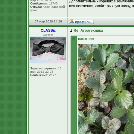
мар 2011 14:36
Дополнительных корешков земляничка 
Сообщения:
11745
вечнозеленая, любит рыхлую почву, от
Откуда:
Краснодарский
край
07 мар 2020 14:26
CLASSic
Re: Агротехника
Эксперт
Вложение:
Зарегистрирован:
16
июн 2012 22:08
Сообщения:
2577