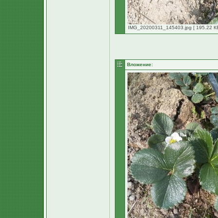
IMG_20200311_145403.jpg [ 195.22 КБ
Вложение: