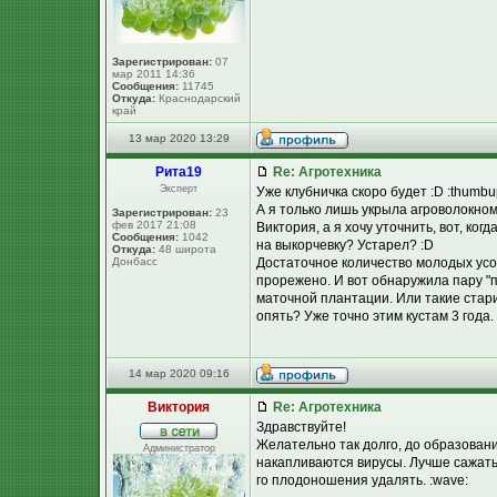
Зарегистрирован:
07
мар 2011 14:36
Сообщения:
11745
Откуда:
Краснодарский
край
13 мар 2020 13:29
Рита19
Re: Агротехника
Эксперт
Уже клубничка скоро будет :D :thumbup
А я только лишь укрыла агроволокном 
Зарегистрирован:
23
фев 2017 21:08
Виктория, а я хочу уточнить, вот, ког
Сообщения:
1042
на выкорчевку? Устарел? :D
Откуда:
48 широта
Донбасс
Достаточное количество молодых усо
прорежено. И вот обнаружила пару "п
маточной плантации. Или такие стари
опять? Уже точно этим кустам 3 года.
14 мар 2020 09:16
Виктория
Re: Агротехника
Здравствуйте!
Желательно так долго, до образовани
Администратор
накапливаются вирусы. Лучше сажать
го плодоношения удалять. :wave: