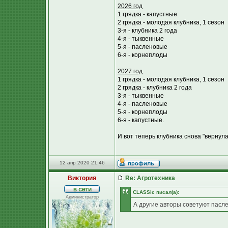
2026 год
1 грядка - капустные
2 грядка - молодая клубника, 1 сезон
3-я - клубника 2 года
4-я - тыквенные
5-я - пасленовые
6-я - корнеплоды
2027 год
1 грядка - молодая клубника, 1 сезон
2 грядка - клубника 2 года
3-я - тыквенные
4-я - пасленовые
5-я - корнеплоды
6-я - капустные.
И вот теперь клубника снова "вернул
12 апр 2020 21:46
Виктория
Re: Агротехника
CLASSic писал(а):
Администратор
А другие авторы советуют пасле