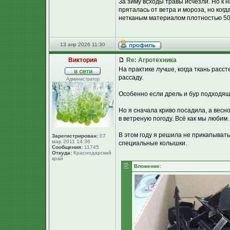
За зиму всходы травы исчезли. Но к 
пряталась от ветра и мороза, но ког
нетканым материалом плотностью 50 
13 апр 2026 11:30
Виктория
Re: Агротехника
На практике лучше, когда ткань расс
рассаду.
Администратор
Особенно если дрель и бур подходяще
Но я сначала криво посадила, а весно
в ветреную погоду. Всё как мы любим.
В этом году я решила не прикапывать
Зарегистрирован:
07
мар 2011 14:36
специальные колышки.
Сообщения:
11745
Откуда:
Краснодарский
край
Вложение: