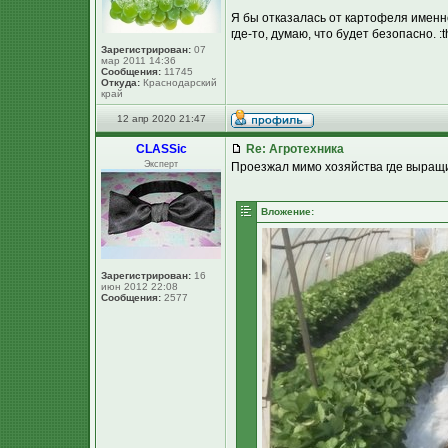
Я бы отказалась от картофеля именн
где-то, думаю, что будет безопасно. :t
Зарегистрирован:
07
мар 2011 14:36
Сообщения:
11745
Откуда:
Краснодарский
край
12 апр 2020 21:47
CLASSic
Re: Агротехника
Эксперт
Проезжал мимо хозяйства где выращи
Вложение:
Зарегистрирован:
16
июн 2012 22:08
Сообщения:
2577