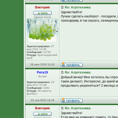
Виктория
Re: Агротехника
Здравствуйте!
Лучше сделать наоборот - посадили, 
Администратор
триходерму, в так сказать, зачищенн
Зарегистрирован:
07
мар 2011 14:36
Сообщения:
11745
Откуда:
Краснодарский
край
28 июн 2020 13:10
Рита19
Re: Агротехника
Эксперт
Добрый вечер! Мне хотелось бы спрос
такое делают). Интересно, до какой 
Зарегистрирован:
23
фев 2017 21:08
продолжать укореняться? 2 месяца 
Сообщения:
1042
Откуда:
48 широта
Донбасс
02 ноя 2020 19:18
Виктория
Re: Агротехника
Здравствуйте!
Если мне не изменяет память, то био