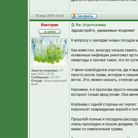
02 мар 2024 14:24
Виктория
Re: Агротехника
Здравствуйте, уважаемые ягодники!
Администратор
К вопросу о закладке новых посадок 
Как известно, культуру нельзя сажать
почвенные инфекции уничтожат кустик
нематоды и прочее такое, что по сути
У меня освободился участок, где я в
Зарегистрирован:
07
мар 2011 14:36
просто росла трава, которую я скаши
Сообщения:
11745
веток. Это, можно сказать, степная ц
Откуда:
Краснодарский
край
Напомню, я и прополка просто ненавид
которого только вред почве. Она меня
Клубника с одной стороны не терпит 
переносит повреждение корней и голу
Прошлой осенью я посадила рассаду 
очень прохладно и пошли дождики. По
какая-то симпатичная травка.