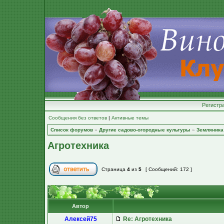
Регистр
Сообщения без ответов
|
Активные темы
Список форумов
»
Другие садово-огородные культуры
»
Земляника 
Агротехника
Страница
4
из
5
[ Сообщений: 172 ]
Автор
Алексей75
Re: Агротехника