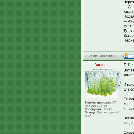
Через
— Да,
какие
Подвя
— Ах 
тут те
Тут в
Встре
Перне
05 июн 2015 09:08
Виктория
Re:
Администратор
Вот т
компе
И нача
бла-б
Со сл
Зарегистрирован:
07
хорош
мар 2011 14:36
и пес
Сообщения:
11745
Откуда:
Краснодарский
край
Весно
зацвел
Самое