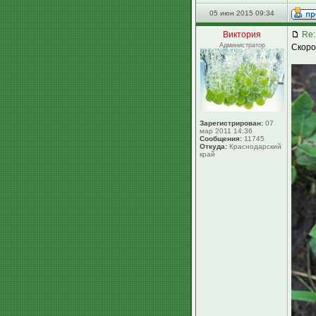
05 июн 2015 09:34
Виктория
Re:
Администратор
Скоро
Зарегистрирован:
07
мар 2011 14:36
Сообщения:
11745
Откуда:
Краснодарский
край