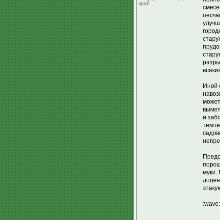
край
смесе
песча
улучш
город
стару
прудо
стару
разры
всяки
Иной 
навози
может
вымет
и заб
темпе
садов
непре
Предс
порош
муки.
доцен
этаку
:wave: