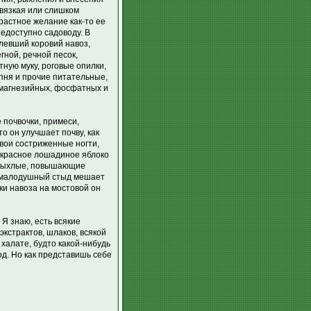
 вязкая или слишком
растное желание как-то ее
недоступно садоводу. В
тлевший коровий навоз,
гной, речной песок,
тную муку, роговые опилки,
 пня и прочие питательные,
 магнезийных, фосфатных и
 почвочки, примеси,
то он улучшает почву, как
свои состриженные ногти,
рекрасное лошадиное яблоко
и рыхлые, повышающие
ко малодушный стыд мешает
ки навоза на мостовой он
 Я знаю, есть всякие
экстрактов, шлаков, всякой
халате, будто какой-нибудь
д. Но как представишь себе