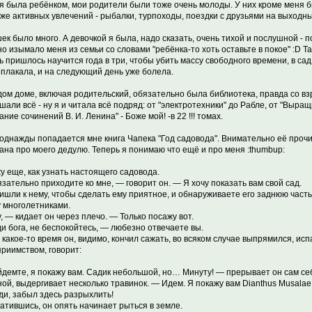
 я была ребёнком, мои родители были тоже очень молоды. У них кроме меня б
 же активных увлечений - рыбалки, турпоходы, поездки с друзьями на выходн
ек было много. А девочкой я была, надо сказать, очень тихой и послушной -
о изымало меня из семьи со словами "ребёнка-то хоть оставьте в покое" :D Так
ь пришлось научится года в три, чтобы убить массу свободного времени, в сад
 плакала, и на следующий день уже болела.
дом доме, включая родительский, обязательно была библиотека, правда со вз
шали всё - ну я и читала всё подряд: от "электротехники" до Рабле, от "Выращ
ние сочинений В. И. Ленина" - Боже мой! -в 22 !!! томах.
 однажды попадается мне книга Чапека "Год садовода". Внимательно её прочи
ана про моего дедулю. Теперь я понимаю что ещё и про меня :thumbup:
жу еще, как узнать настоящего садовода.
зательно приходите ко мне, — говорит он. — Я хочу показать вам свой сад.
ишли к нему, чтобы сделать ему приятное, и обнаруживаете его заднюю часть
 многолетниками.
, — кидает он через плечо. — Только посажу вот.
и бога, не беспокойтесь, — любезно отвечаете вы.
 какое-то время он, видимо, кончил сажать, во всяком случае выпрямился, испа
приимством, говорит:
демте, я покажу вам. Садик небольшой, но… Минуту! — прерывает он сам се
ной, выдергивает несколько травинок. — Идем. Я покажу вам Dianthus Musala
ди, забыл здесь разрыхлить!
атившись, он опять начинает рыться в земле.