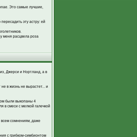
sonae. Это самые лучшие,
 пересадить эту астру: ей
оголетников.
 у меня расцвела роза
из, Джерси и Нортланд, а в
не в жизнь не вырастет... и
вом были выкопаны 4
я в смеси с мелкой галечкой
о всем сомнениям, даже
ения с грибком-симбионтом