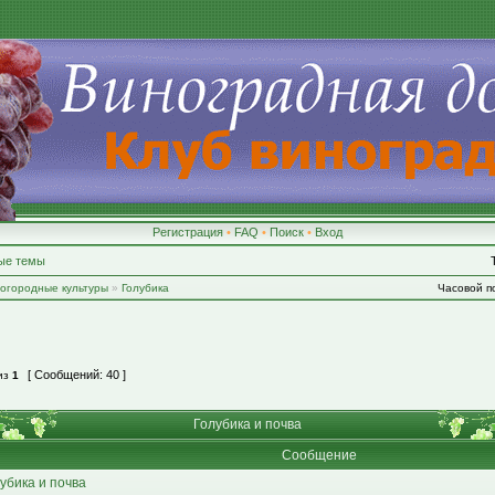
Регистрация
•
FAQ
•
Поиск
•
Вход
ые темы
-огородные культуры
»
Голубика
Часовой по
[ Сообщений: 40 ]
из
1
Голубика и почва
Сообщение
убика и почва