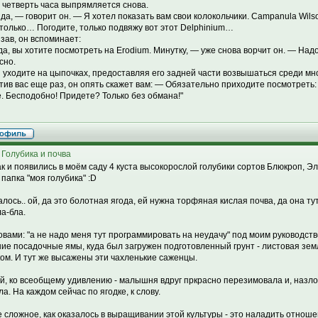
 четверть часа выпрямляется снова.
 да, — говорит он. — Я хотел показать вам свои колокольчики. Campanula Wil
 только… Погодите, только подвяжу вот этот Delphinium…
зав, он вспоминает:
да, вы хотите посмотреть на Erodium. Минутку, — уже снова ворчит он. — Надо
сно.
ы уходите на цыпочках, предоставляя его задней части возвышаться среди мн
тив вас еще раз, он опять скажет вам: — Обязательно приходите посмотреть:
. Бесподобно! Придете? Только без обмана!"
 Голубика и почва
ак и появились в моём саду 4 куста высокорослой голубики сортов Блюкроп, Эл
 папка "моя голубика" :D
лось.. ой, да это болотная ягода, ей нужна торфяная кислая почва, да она тут 
ла-бла.
овами: "а не надо меня тут программировать на неудачу" под моим руководст
ие посадочные ямы, куда был загружен подготовленный грунт - листовая земл
ком. И тут же высажены эти чахленькие саженцы.
й, ко всеобщему удивлению - малышня вдруг пркрасно перезимовала и, назл
а. На каждом сейчас по ягодке, к слову.
 сложное, как оказалось в выращивании этой культуры - это наладить отнош