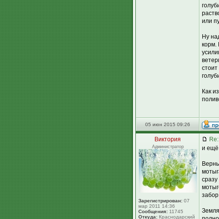
голуб
раств
или п
Ну на
корм.
усили
ветер
стоит
голуб
Как и
полив
05 июн 2015 09:26
Виктория
Re:
Администратор
и ещё 
Верны
мотыг
сразу
мотыг
забор
Зарегистрирован:
07
мар 2011 14:36
Земля
Сообщения:
11745
Откуда:
Краснодарский
полно