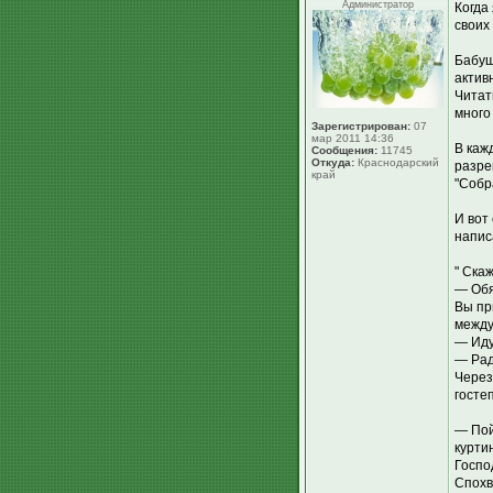
Администратор
Когда
своих
Бабуш
активн
Читат
много
Зарегистрирован:
07
мар 2011 14:36
В каж
Сообщения:
11745
Откуда:
Краснодарский
разре
край
"Собра
И вот
напис
" Ска
— Обя
Вы пр
между
— Иду
— Рад
Через
госте
— Пой
курти
Госпо
Спохв