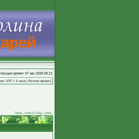
Текущее время: 07 авг 2026 06:21
яс: UTC + 3 часа [ Летнее время ]
Пред. тема
|
След. тема