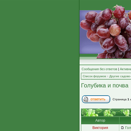
Сообщения без ответов
|
Активн
Список форумов
»
Другие садово
Голубика и почва
Страница
1
Автор
Виктория
Гол