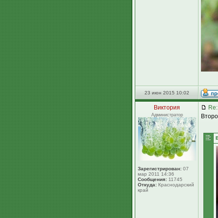
23 июн 2015 10:02
Виктория
Re:
Администратор
Второ
Зарегистрирован:
07
мар 2011 14:36
Сообщения:
11745
Откуда:
Краснодарский
край