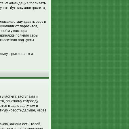
зот. Рекомендация "поливать
купать бутылку электролита,
описала стаду давать серу в
кишечник от паразитов,
почём у вас сера
етеринарке полкило серы
дкислителя под кусты
в ямку с рыхлением и
 участки с заступами и
нта, опытному садоводу
тся в сад с заступом и
тную новость дальше, через
ою, как она есть: голой,
ния, рыхления и внесения