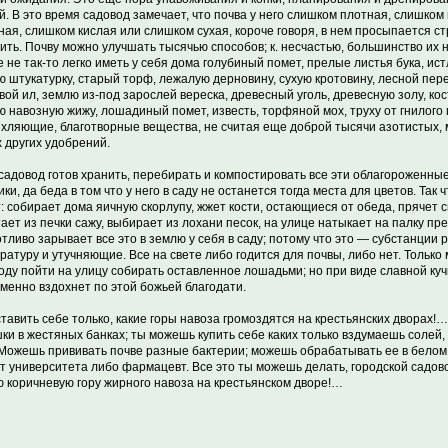
й. В это время садовод замечает, что почва у него слишком плотная, слишком
ная, слишком кислая или слишком сухая, короче говоря, в нем просыпается ст
ить. Почву можно улучшать тысячью способов; к. несчастью, большинство их 
е не так-то легко иметь у себя дома голубиный помет, прелые листья бука, ис
ю штукатурку, старый торф, лежалую дерновину, сухую кротовину, лесной пере
вой ил, землю из-под зарослей вереска, древесный уголь, древесную золу, кос
ю навозную жижу, лошадиный помет, известь, торфяной мох, труху от гнилого
хляющие, благотворные вещества, не считая еще доброй тысячи азотистых,
х других удобрений.
садовод готов хранить, перебирать и компостировать все эти облагороженные
ки, да беда в том что у него в саду не останется тогда места для цветов. Так ч
: собирает дома яичную скорлупу, жжет кости, остающиеся от обеда, прячет 
ает из печки сажу, выбирает из лохани песок, на улице натыкает на палку п
отливо зарывает все это в землю у себя в саду; потому что это — субстанци
ратуру и утучняющие. Все на свете либо годится для почвы, либо нет. Толь
оду пойти на улицу собирать оставленное лошадьми; но при виде славной куч
менно вздохнет по этой божьей благодати.
тавить себе только, какие горы навоза громоздятся на крестьянских дворах!…
ки в жестяных банках; ты можешь купить себе каких только вздумаешь солей, 
 Можешь прививать почве разные бактерии; можешь обрабатывать ее в белом 
т университета либо фармацевт. Все это ты можешь делать, городской садово
ю коричневую гору жирного навоза на крестьянском дворе!…