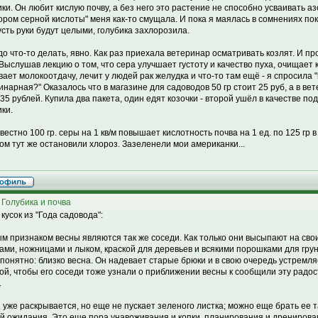
ики. Он любит кислую почву, а без него это растение не способно усваивать а
ором серной кислоты" меня как-то смущала. И пока я маялась в сомнениях по
усть руки будут целыми, голубика захлорозила.
до что-то делать, явно. Как раз приехала ветеринар осматривать козлят. И пр
 Выслушав лекцию о том, что сера улучшает густоту и качество пуха, очищает 
вает молокоотдачу, лечит у людей рак желудка и что-то там ещё - я спросила "
инарная?" Оказалось что в магазине для садоводов 50 гр стоит 25 руб, а в в
 35 рублей. Купила два пакета, один едят козочки - второй ушёл в качестве по
ики.
звестно 100 гр. серы на 1 кв/м повышает кислотность почва на 1 ед. по 125 гр 
ом тут же остановили хлороз. Зазеленели мои американки...
 Голубика и почва
кусок из "Года садовода":
м признаком весны являются так же соседи. Как только они высыпают на свои
ами, ножницами и лыком, краской для деревьев и всякими порошками для гру
 понятно: близко весна. Он надевает старые брюки и в свою очередь устремляе
ой, чтобы его соседи тоже узнали о приближении весны к сообщили эту радос
.
 уже раскрывается, но еще не пускает зеленого листка; можно еще брать ее так
й ожидания. Это еще пора унавоживания и копки, планирования и дренирова