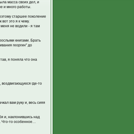
ыла масса своих дел, и
ые и много работы.
 поэтому старшее поколение
 вот это я к чему.
 меня не водили - я там
рослыми книгами. Брать
ивания георгин" до
тав, я поняла что она
, воздвигающуюся где-то
чкал вам руку и, весь сияя
бя и, наклонившись над
e. Что-то особенное…