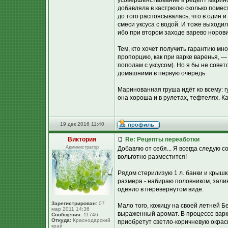
усовершенствование в рецепт марин
добавляла в кастрюлю сколько помести
до того распоясывалась, что в один 
смеси уксуса с водой. И тоже выходи
ибо при втором заходе варево норови
Тем, кто хочет получить гарантию м
пропорцию, как при варке варенья, —
пополам с уксусом). Но я бы не сове
домашними в первую очередь.
Маринованная груша идёт ко всему: гу
она хороша и в рулетах, тефтелях. Как
19 дек 2016 11:40
Виктория
Re: Рецепты переаботки
Администратор
Добавлю от себя... Я всегда следую 
вольготно разместится!
Рядом стерилизую 1 л. банки и крыш
размера - набираю половником, зали
одеяло в перевернутом виде.
Зарегистрирован:
07
Мало того, кожицу на своей летней Б
мар 2011 14:36
выраженный аромат. В процессе варки
Сообщения:
11746
Откуда:
Краснодарский
приобретут светло-коричневую окраск
край