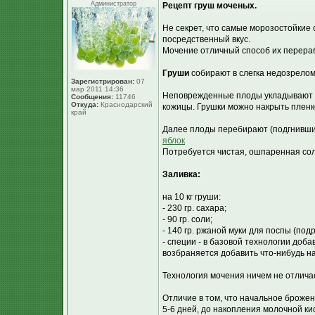
Администратор
Рецепт груш моченых.
Не секрет, что самые морозостойкие 
посредственный вкус.
Мочение отличный способ их перерабо
Груши
собирают в слегка недозрелом 
Зарегистрирован:
07
мар 2011 14:36
Неповрежденные плоды укладывают в
Сообщения:
11746
Откуда:
Краснодарский
кожицы. Грушки можно накрыть пленк
край
Далее плоды перебирают (подгнившие
яблок
Потребуется чистая, ошпаренная соло
Заливка:
на 10 кг груши:
- 230 гр. сахара;
- 90 гр. соли;
- 140 гр. ржаной муки для поспы (под
- специи - в базовой технологии доб
возбраняется добавить что-нибудь на 
Технология мочения ничем не отличае
Отличие в том, что начальное брожен
5-6 дней, до накопления молочной кис