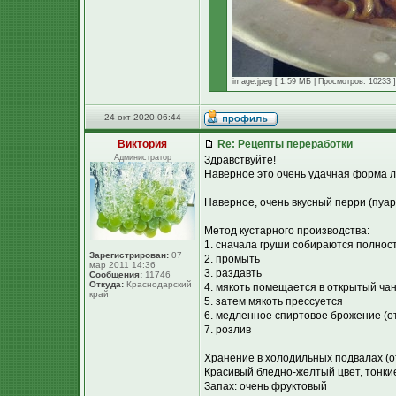
image.jpeg [ 1.59 МБ | Просмотров: 10233 ]
24 окт 2020 06:44
Виктория
Re: Рецепты переработки
Администратор
Здравствуйте!
Наверное это очень удачная форма л
Наверное, очень вкусный перри (пуаре
Метод кустарного производства:
1. сначала груши собираются полнос
Зарегистрирован:
07
2. промыть
мар 2011 14:36
3. раздавть
Сообщения:
11746
Откуда:
Краснодарский
4. мякоть помещается в открытый ча
край
5. затем мякоть прессуется
6. медленное спиртовое брожение (о
7. розлив
Хранение в холодильных подвалах (от
Красивый бледно-желтый цвет, тонки
Запах: очень фруктовый