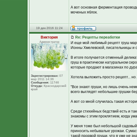
А вот основная ферментация проводи
моченых яблок.
19 дек 2016 11:24
Виктория
Re: Рецепты переаботки
Администратор
И еще мой любимый рецепт груш мар
Ионны Хмелевской, писательницы и о
В итоге получается отменный делик
груш в практически натуральном сиро
которые продают в магазинах по дура
Зарегистрирован:
07
Хотела выложить просто рецепт... но
мар 2011 14:36
Сообщения:
11746
Откуда:
Краснодарский
"Все знают груши, но лишь очень нем
край
всего выглядят небольшие грушки бе
А вот со мной случилась такая истори
Среди стихийных бедствий есть и та
знакомы с этим проклятием, когда ум
У меня тоже был небольшой садовый у
приносить небывалые урожаи. Сумасб
такой прорвой груши, что я уже не зн