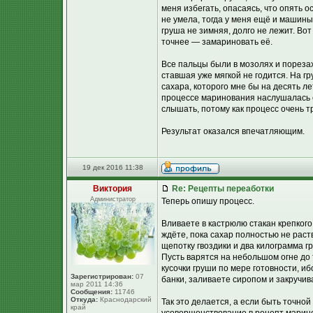
меня избегать, опасаясь, что опять 
не умела, тогда у меня ещё и машины 
груша не зимняя, долго не лежит. Во
точнее — замариновать её.
Все пальцы были в мозолях и порезах
ставшая уже мягкой не годится. На г
сахара, которого мне бы на десять ле
процессе маринования наслушалась с
слышать, потому как процесс очень т
Результат оказался впечатляющим.
19 дек 2016 11:38
Виктория
Re: Рецепты переаботки
Администратор
Теперь опишу процесс.
Вливаете в кастрюлю стакан крепкого 
ждёте, пока сахар полностью не рас
щепотку гвоздики и два килограмма г
Пусть варятся на небольшом огне до 
кусочки груши по мере готовности, и
Зарегистрирован:
07
банки, заливаете сиропом и закручив
мар 2011 14:36
Сообщения:
11746
Откуда:
Краснодарский
Так это делается, а если быть точной
край