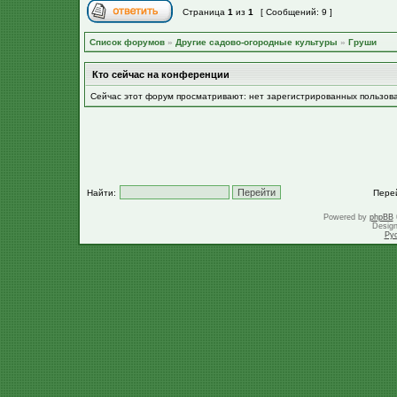
Страница
1
из
1
[ Сообщений: 9 ]
Список форумов
»
Другие садово-огородные культуры
»
Груши
Кто сейчас на конференции
Сейчас этот форум просматривают: нет зарегистрированных пользов
Найти:
Пере
Powered by
phpBB
Desig
Ру