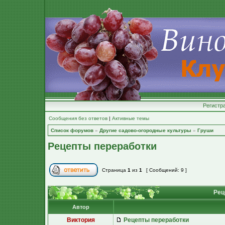
Регистр
Сообщения без ответов
|
Активные темы
Список форумов
»
Другие садово-огородные культуры
»
Груши
Рецепты переработки
Страница
1
из
1
[ Сообщений: 9 ]
Рец
Автор
Виктория
Рецепты переработки