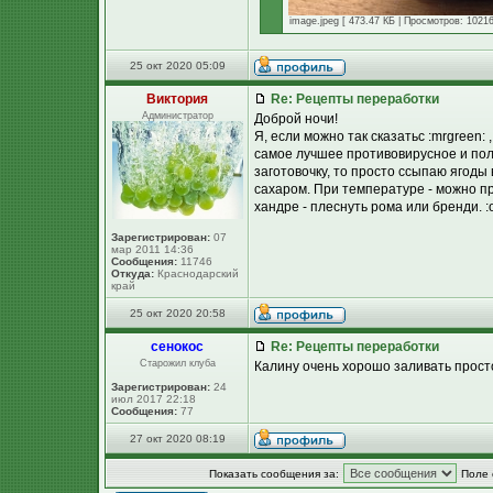
image.jpeg [ 473.47 КБ | Просмотров: 10216
25 окт 2020 05:09
Виктория
Re: Рецепты переработки
Администратор
Доброй ночи!
Я, если можно так сказатьс :mrgreen:
самое лучшее противовирусное и пол
заготовочку, то просто ссыпаю ягоды
сахаром. При температуре - можно п
хандре - плеснуть рома или бренди. :o
Зарегистрирован:
07
мар 2011 14:36
Сообщения:
11746
Откуда:
Краснодарский
край
25 окт 2020 20:58
сенокос
Re: Рецепты переработки
Старожил клуба
Калину очень хорошо заливать просто
Зарегистрирован:
24
июл 2017 22:18
Сообщения:
77
27 окт 2020 08:19
Показать сообщения за:
Поле 