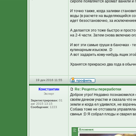
сиропе появляется аромат ванили и 
И точно также, когда заливки станови
воды (в расчете на выделяющийся сок 
идет безостановочно, за исключением
А делается это тоже быстро и просто
на 2-4 части. Затем снова включаю о
И вот эти самые груши в баночках - т
кулинарным изыском. :D
А вот задарить кому-нибудь ящик это
Хранятся прекрасно два года в обыч
19 дек 2016 11:55
Константин
Re: Рецепты переработки
Эксперт
Доброе утро! Недавно познакомился 
своём дачном участке и сказала что 
Зарегистрирован:
01
авг 2015 13:15
земли и когда ел удивился, не взрач
Сообщения:
1223
Собака тоже не отставала управляла
свинья :D Я собрал плоды и сварил в
Вложения: