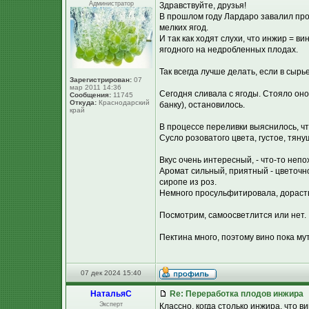
Администратор
Здравствуйте, друзья!
В прошлом году Лардаро завалил про
мелких ягод.
И так как ходят слухи, что инжир = в
ягодного на недробленных плодах.
Так всегда лучше делать, если в сырь
Зарегистрирован:
07
мар 2011 14:36
Сегодня сливала с ягоды. Стояло оно 
Сообщения:
11745
Откуда:
Краснодарский
банку), остановилось.
край
В процессе переливки выяснилось, чт
Сусло розоватого цвета, густое, тяну
Вкус очень интересный, - что-то неп
Аромат сильный, приятный - цветочн
сиропе из роз.
Немного просульфитировала, дораство
Посмотрим, самоосветлится или нет. :
Пектина много, поэтому вино пока му
07 дек 2024 15:40
НатальяС
Re: Переработка плодов инжира
Эксперт
Классно, когда столько инжира, что в