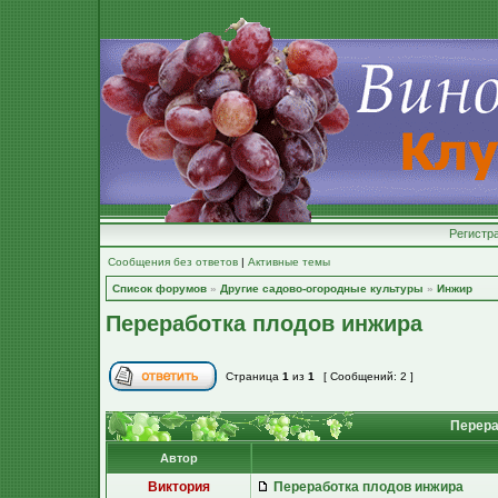
Регистр
Сообщения без ответов
|
Активные темы
Список форумов
»
Другие садово-огородные культуры
»
Инжир
Переработка плодов инжира
Страница
1
из
1
[ Сообщений: 2 ]
Перера
Автор
Виктория
Переработка плодов инжира