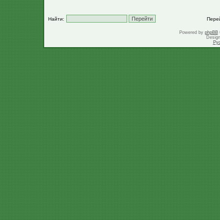
Найти:
Пере
Powered by
phpBB
Desig
Ру