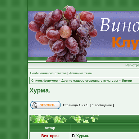
Регистр
Сообщения без ответов
|
Активные темы
Список форумов
»
Другие садово-огородные культуры
»
Инжир
Хурма.
Страница
1
из
1
[ 1 сообщение ]
Автор
Виктория
Хурма.