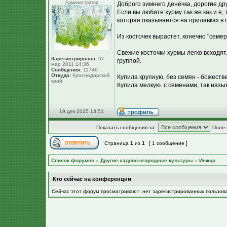
Администратор
Доброго зимнего денёчка, дорогие др
Если вы любите хурму так же как и я
которая оказывается на прилавках в 
Из косточек вырастет, конечно "семер
Свежие косточки хурмы легко всходят
Зарегистрирован:
07
группой.
мар 2011 14:36
Сообщения:
11746
Откуда:
Краснодарский
Купила крупную, без семян - божеств
край
Купила мелкую. с семенами, так назы
19 дек 2025 13:51
Показать сообщения за:
Поле 
Страница
1
из
1
[ 1 сообщение ]
Список форумов
»
Другие садово-огородные культуры
»
Инжир
Кто сейчас на конференции
Сейчас этот форум просматривают: нет зарегистрированных пользов