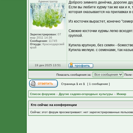
Администратор
Доброго зимнего денёчка, дорогие др
Если вы любите хурму так же как и я
которая оказывается на прилавках в 
Из косточек вырастет, конечно "семер
Свежие косточки хурмы легко всходят
Зарегистрирован:
07
группой.
мар 2011 14:36
Сообщения:
11745
Откуда:
Краснодарский
Купила крупную, без семян - божеств
край
Купила мелкую. с семенами, так назы
19 дек 2025 13:51
Показать сообщения за:
Поле 
Страница
1
из
1
[ 1 сообщение ]
Список форумов
»
Другие садово-огородные культуры
»
Инжир
Кто сейчас на конференции
Сейчас этот форум просматривают: нет зарегистрированных пользов