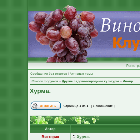
Регистр
Сообщения без ответов
|
Активные темы
Список форумов
»
Другие садово-огородные культуры
»
Инжир
Хурма.
Страница
1
из
1
[ 1 сообщение ]
Автор
Виктория
Хурма.