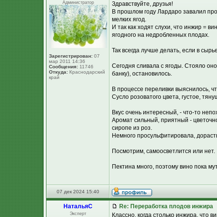
Администратор
Здравствуйте, друзья!
В прошлом году Лардаро завалил про
мелких ягод.
И так как ходят слухи, что инжир = в
ягодного на недробленных плодах.
Так всегда лучше делать, если в сырь
Зарегистрирован:
07
мар 2011 14:36
Сегодня сливала с ягоды. Стояло оно 
Сообщения:
11746
Откуда:
Краснодарский
банку), остановилось.
край
В процессе переливки выяснилось, чт
Сусло розоватого цвета, густое, тяну
Вкус очень интересный, - что-то неп
Аромат сильный, приятный - цветочн
сиропе из роз.
Немного просульфитировала, дораство
Посмотрим, самоосветлится или нет. :
Пектина много, поэтому вино пока му
07 дек 2024 15:40
НатальяС
Re: Переработка плодов инжира
Эксперт
Классно, когда столько инжира, что в