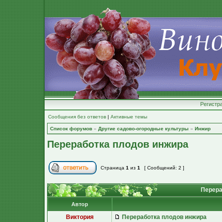
Регистр
Сообщения без ответов
|
Активные темы
Список форумов
»
Другие садово-огородные культуры
»
Инжир
Переработка плодов инжира
Страница
1
из
1
[ Сообщений: 2 ]
Перера
Автор
Виктория
Переработка плодов инжира