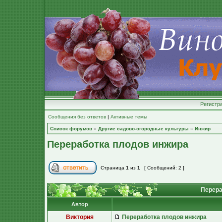
Регистр
Сообщения без ответов
|
Активные темы
Список форумов
»
Другие садово-огородные культуры
»
Инжир
Переработка плодов инжира
Страница
1
из
1
[ Сообщений: 2 ]
Перера
Автор
Виктория
Переработка плодов инжира