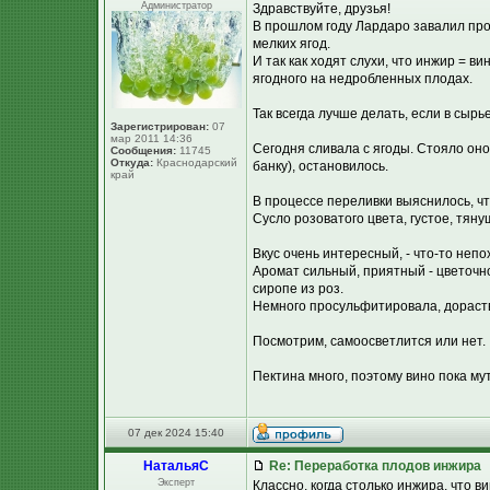
Администратор
Здравствуйте, друзья!
В прошлом году Лардаро завалил про
мелких ягод.
И так как ходят слухи, что инжир = в
ягодного на недробленных плодах.
Так всегда лучше делать, если в сырь
Зарегистрирован:
07
мар 2011 14:36
Сегодня сливала с ягоды. Стояло оно 
Сообщения:
11745
Откуда:
Краснодарский
банку), остановилось.
край
В процессе переливки выяснилось, чт
Сусло розоватого цвета, густое, тяну
Вкус очень интересный, - что-то неп
Аромат сильный, приятный - цветочн
сиропе из роз.
Немного просульфитировала, дораство
Посмотрим, самоосветлится или нет. :
Пектина много, поэтому вино пока му
07 дек 2024 15:40
НатальяС
Re: Переработка плодов инжира
Эксперт
Классно, когда столько инжира, что в