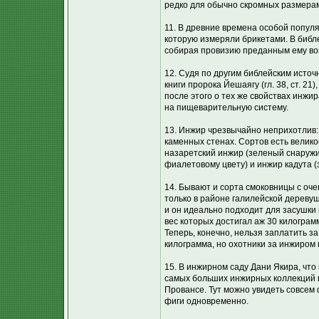
редко для обычно скромных размера
11. В древние времена особой попул
которую измеряли брикетами. В библе
собирая провизию преданным ему воин
12. Судя по другим библейским источ
книги пророка Йешаягу (гл. 38, ст. 2
после этого о тех же свойствах инжи
на пищеварительную систему.
13. Инжир чрезвычайно неприхотлив: 
каменных стенах. Сортов есть велик
назаретский инжир (зеленый снаружи 
фиалетовому цвету) и инжир кадута (
14. Бывают и сорта смоковницы с оч
только в районе галилейской дереву
и он идеально подходит для засушки 
вес которых достигал аж 30 килограм
Теперь, конечно, нельзя заплатить з
килограмма, но охотники за инжиром 
15. В инжирном саду Дани Якира, что
самых больших инжирных коллекций 
Провансе. Тут можно увидеть совсем 
фиги одновременно.