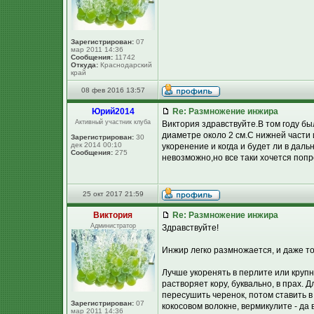
Зарегистрирован:
07
мар 2011 14:36
Сообщения:
11742
Откуда:
Краснодарский
край
08 фев 2016 13:57
Юpий2014
Re: Размножение инжира
Активный участник клуба
Виктория здравствуйте.В том году б
диаметре около 2 см.С нижней части 
Зарегистрирован:
30
дек 2014 00:10
укоренение и когда и будет ли в даль
Сообщения:
275
невозможно,но все таки хочется попр
25 окт 2017 21:59
Виктория
Re: Размножение инжира
Администратор
Здравствуйте!
Инжир легко размножается, и даже т
Лучше укоренять в перлите или крупн
растворяет кору, буквально, в прах.
пересушить черенок, потом ставить в 
Зарегистрирован:
07
кокосовом волокне, вермикулите - да 
мар 2011 14:36