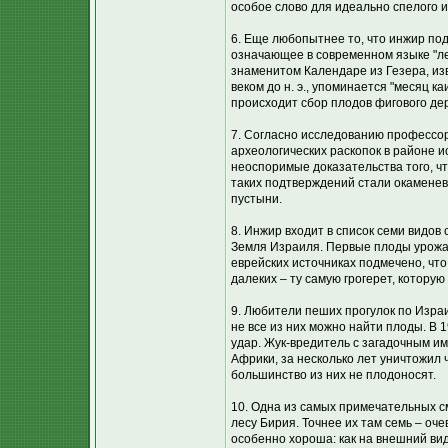
особое слово для идеально спелого и
6. Еще любопытнее то, что инжир под
означающее в современном языке "ле
знаменитом Календаре из Гезера, из
веком до н. э., упоминается "месяц ка
происходит сбор плодов фигового де
7. Согласно исследованию профессор
археологических раскопок в районе и
неоспоримые доказательства того, чт
таких подтверждений стали окаменев
пустыни.
8. Инжир входит в список семи видов 
Земля Израиля. Первые плоды урожая
еврейских источниках подмечено, чт
далеких – ту самую грогерет, котору
9. Любители пеших прогулок по Изра
не все из них можно найти плоды. В
удар. Жук-вредитель с загадочным им
Африки, за несколько лет уничтожил 
большинство из них не плодоносят.
10. Одна из самых примечательных см
лесу Бирия. Точнее их там семь – оче
особенно хороша: как на внешний вид,