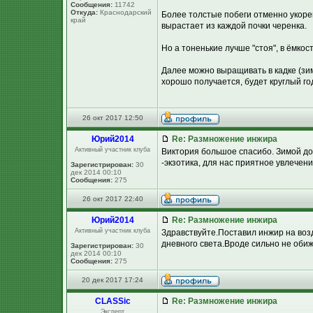
Сообщения:
11742
Откуда:
Краснодарский
Более толстые побеги отменно укорен
край
вырастает из каждой почки черенка.
Но а тоненькие лучше "стоя", в ёмкос
Далее можно выращивать в кадке (зим
хорошо получается, будет круглый год
26 окт 2017 12:50
Юpий2014
Re: Размножение инжира
Активный участник клуба
Виктория большое спасибо. Зимой дом
-экзотика, для нас приятное увлечен
Зарегистрирован:
30
дек 2014 00:10
Сообщения:
275
26 окт 2017 22:40
Юpий2014
Re: Размножение инжира
Активный участник клуба
Здравствуйте.Поставил инжир на воз
дневного света.Вроде сильно не обиж
Зарегистрирован:
30
дек 2014 00:10
Сообщения:
275
20 дек 2017 17:24
CLASSic
Re: Размножение инжира
Эксперт