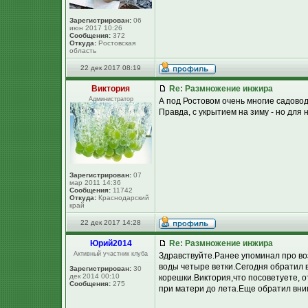
Зарегистрирован:
06
июн 2017 10:26
Сообщения:
372
Откуда:
Ростовская
область
22 дек 2017 08:19
Виктория
Re: Размножение инжира
Администратор
А под Ростовом очень многие садов
Правда, с укрытием на зиму - но для 
Зарегистрирован:
07
мар 2011 14:36
Сообщения:
11742
Откуда:
Краснодарский
край
22 дек 2017 14:28
Юpий2014
Re: Размножение инжира
Активный участник клуба
Здравствуйте.Ранее упоминал про во
воды четыре ветки.Сегодня обратил 
Зарегистрирован:
30
дек 2014 00:10
корешки.Виктория,что посоветуете, о
Сообщения:
275
при матери до лета.Еще обратил вни