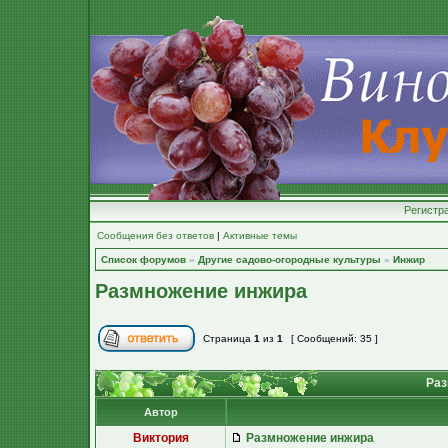
Регистр
Сообщения без ответов
|
Активные темы
Список форумов
»
Другие садово-огородные культуры
»
Инжир
Размножение инжира
Страница
1
из
1
[ Сообщений: 35 ]
Раз
Автор
Виктория
Размножение инжира