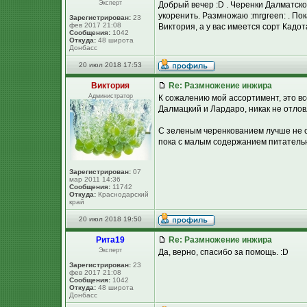
Эксперт
Добрый вечер :D . Черенки Далматског
укоренить. Размножаю :mrgreen: . Пок
Зарегистрирован:
23
фев 2017 21:08
Виктория, а у вас имеется сорт Кадо
Сообщения:
1042
Откуда:
48 широта
Донбасс
20 июл 2018 17:53
Виктория
Re: Размножение инжира
Администратор
К сожалению мой ассортимент, это всё
Далмацкий и Лардаро, никак не отлов
С зеленым черенкованием лучше не с
пока с малым содержанием питательны
Зарегистрирован:
07
мар 2011 14:36
Сообщения:
11742
Откуда:
Краснодарский
край
20 июл 2018 19:50
Рита19
Re: Размножение инжира
Эксперт
Да, верно, спасибо за помощь. :D
Зарегистрирован:
23
фев 2017 21:08
Сообщения:
1042
Откуда:
48 широта
Донбасс