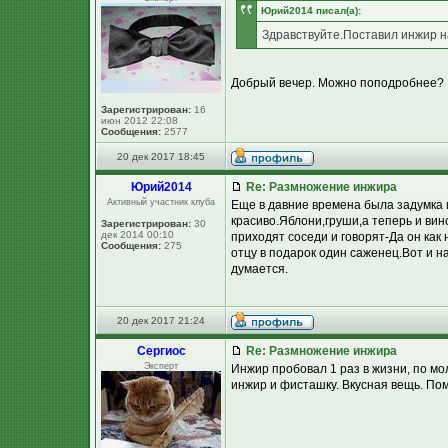
Юpий2014 писал(а):
Здравствуйте.Поставил инжир н
Добрый вечер. Можно поподробнее? :t
Зарегистрирован:
16
июн 2012 22:08
Сообщения:
2577
20 дек 2017 18:45
Юpий2014
Re: Размножение инжира
Активный участник клуба
Еще в давние времена была задумка 
красиво.Яблони,груши,а теперь и вин
Зарегистрирован:
30
дек 2014 00:10
приходят соседи и говорят-Да он как
Сообщения:
275
отцу в подарок один саженец.Вот и н
думается.
20 дек 2017 21:24
Сергиос
Re: Размножение инжира
Эксперт
Инжир пробовал 1 раз в жизни, по мо
инжир и фисташку. Вкусная вещь. Пом