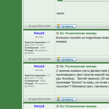
:wave:
10 апр 2018 12:59
Рита19
Re: Размножение инжира
Эксперт
Большое спасибо за подробную инфор
инжира.
Зарегистрирован:
23
фев 2017 21:08
Сообщения:
1042
Откуда:
48 широта
Донбасс
10 апр 2018 20:59
Рита19
Re: Размножение инжира
Эксперт
2 черенка инжира сорта Далматский (
проклевывать свое зачатки корней че
Зарегистрирован:
23
фев 2017 21:08
ура :thumbup: . Третий черенок ( 30 с
Сообщения:
1042
проклевки "белого" из коры, ни почки 
Откуда:
48 широта
Донбасс
засыхает? Обновила срез, там внизу 
15 апр 2018 12:54
Рита19
Re: Размножение инжира