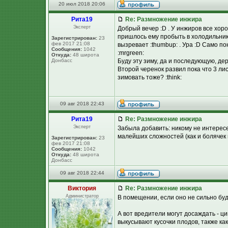
20 июл 2018 20:06
Рита19
Re: Размножение инжира
Эксперт
Добрый вечер :D . У инжиров все хоро
пришлось ему пробыть в холодильнике
Зарегистрирован:
23
фев 2017 21:08
вызревает :thumbup: . Ура :D Само по
Сообщения:
1042
:mrgreen:
Откуда:
48 широта
Донбасс
Буду эту зиму, да и последующую, де
Второй черенок развил пока что 3 лис
зимовать тоже? :think:
09 авг 2018 22:43
Рита19
Re: Размножение инжира
Эксперт
Забыла добавить: никому не интересе
малейших сложностей (как и болячек н
Зарегистрирован:
23
фев 2017 21:08
Сообщения:
1042
Откуда:
48 широта
Донбасс
09 авг 2018 22:44
Виктория
Re: Размножение инжира
Администратор
В помещении, если оно не сильно бу
А вот вредители могут досаждать - ц
выкусывают кусочки плодов, также ка