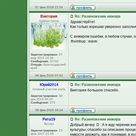
07 фев 2018 21:54
Виктория
Re: Размножение инжира
Администратор
Здравствуйте!
Как только корешки уверенно заполня
С инжиром ошибки, в любом случае, н
:thumbup: :wave:
Зарегистрирован:
07
мар 2011 14:36
Сообщения:
11742
Откуда:
Краснодарский
край
08 фев 2018 07:42
Юpий2014
Re: Размножение инжира
Активный участник клуба
Виктория большое спасибо.
Зарегистрирован:
30
дек 2014 00:10
Сообщения:
275
08 фев 2018 18:14
Рита19
Re: Размножение инжира
Эксперт
Добрый вечер :D . А я жду черенки ин
культуры, спасибо за описание проце
Зарегистрирован:
23
фев 2017 21:08
емкости держать, как я понимаю, в х