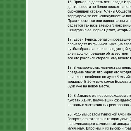
16. Примерно десять лет назад в Из
деятельности не более полсотни чело
смоковницей страны. Члены Общества 
терруаром, то есть совокупностью п
Практически все они единогласны и в
отдается так называемой "смоковнице
Обнаружил ее Морис Цемах, который,
17. Евреи Туниса, репатриировавшиес
производят из фиников. Буха (на евр
путём сбраживания и последующей ди
дней дошло предание об известном ту
все его рукописи сгорели, ему ничего
18. В коммерческих количествах перв
предание гласит, что корни его уходя
пришлось особенно по душе бельгийс
медалью. В 20-м веке семья Боковза 
бухи уже на новом месте.
19. В Израиле же первопроходцем эт
"Бустан Хаим", получивший ожидаемо
несколько эксклюзивных ресторанов, 
20. Родным братом тунисской бухи м
Говорят, его готовили в каждом доме
напоминающего самогонный аппарат. 
мужчинам. Впрочем, и их высокий гра