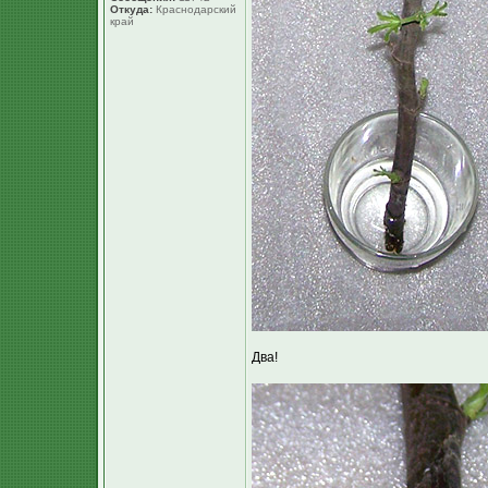
Откуда:
Краснодарский
край
Два!