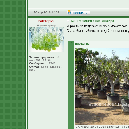
10 апр 2018 12:39
Виктория
Re: Размножение инжира
Администратор
И расти "в ведерке" инжир может очен
Была бы трубочка с водой и немного
Вложение:
Зарегистрирован:
07
мар 2011 14:36
Сообщения:
11742
Откуда:
Краснодарский
край
Скриншот 10-04-2018 125045.png [ 28