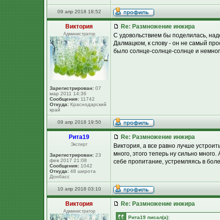
09 апр 2018 18:52
Виктория
Re: Размножение инжира
Администратор
С удовольствием бы поделилась, наде
Далмацком, к слову - он не самый пр
было солнце-солнце-солнце и немног
Зарегистрирован:
07
мар 2011 14:36
Сообщения:
11742
Откуда:
Краснодарский
край
09 апр 2018 19:50
Рита19
Re: Размножение инжира
Эксперт
Виктория, а все равно лучше устрои
много, этого теперь ну сильно много.
Зарегистрирован:
23
фев 2017 21:08
себе пропитание, устремляясь в бол
Сообщения:
1042
Откуда:
48 широта
Донбасс
10 апр 2018 03:10
Виктория
Re: Размножение инжира
Администратор
Рита19 писал(а):