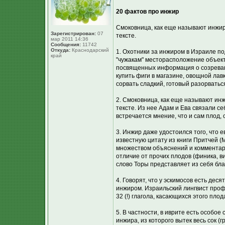
20 фактов про инжир
Смоковница, как еще называют инжир,
Зарегистрирован:
07
тексте.
мар 2011 14:36
Сообщения:
11742
Откуда:
Краснодарский
1. Охотники за инжиром в Израиле по
край
"чужакам" месторасположение объект
посвященных информация о созреван
купить фиги в магазине, овощной лавк
сорвать сладкий, готовый разорваться
2. Смоковница, как еще называют инж
тексте. Из нее Адам и Ева связали с
встречается мнение, что и сам плод
3. Инжир даже удостоился того, что 
известную цитату из книги Притчей (М
множеством объяснений и комментари
отличие от прочих плодов (финика, ви
слово Торы представляет из себя бла
4. Говорят, что у эскимосов есть дес
инжиром. Израильский лингвист проф
32 (!) глагола, касающихся этого пл
5. В частности, в иврите есть особое
инжира, из которого вытек весь сок (