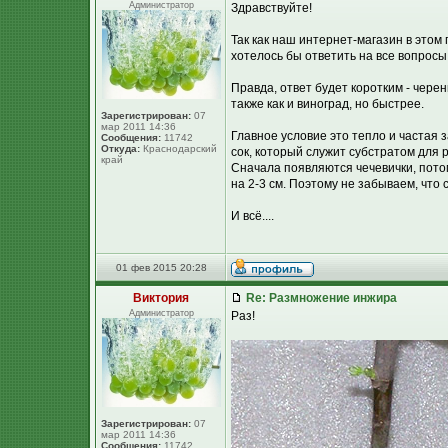
Администратор
Здравствуйте!
Так как наш интернет-магазин в это
хотелось бы ответить на все вопросы
Правда, ответ будет коротким - чере
также как и виноград, но быстрее.
Зарегистрирован:
07
мар 2011 14:36
Главное условие это тепло и частая
Сообщения:
11742
Откуда:
Краснодарский
сок, который служит субстратом для
край
Сначала появляются чечевички, потом
на 2-3 см. Поэтому не забываем, что
И всё....
01 фев 2015 20:28
Виктория
Re: Размножение инжира
Администратор
Раз!
Зарегистрирован:
07
мар 2011 14:36
Сообщения:
11742