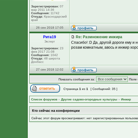
Зарегистрирован:
07
мар 2011 14:36
Сообщения:
11742
Откуда:
Краснодарский
край
26 сен 2018 17:05
Рита19
Re: Размножение инжира
Эксперт
Спасибо! :D Да, другой дороги ему и 
розам комнатным, авось и инжир хор
Зарегистрирован:
23
фев 2017 21:08
Сообщения:
1042
Откуда:
48 широта
Донбасс
27 сен 2018 12:02
Показать сообщения за:
Поле 
Страница
1
из
1
[ Сообщений: 35 ]
Список форумов
»
Другие садово-огородные культуры
»
Инжир
Кто сейчас на конференции
Сейчас этот форум просматривают: нет зарегистрированных пользов