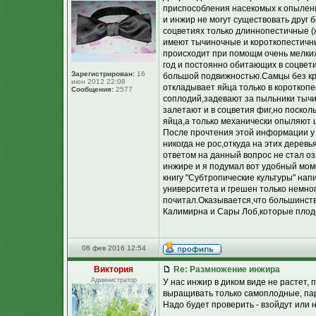
приспособления насекомых к опылен
и инжир не могут существовать друг 
соцветиях только длиннопестичные (
имеют тычиночные и короткопестичн
происходит при помощм очень мелких 
год и постоянно обитающих в соцве
Зарегистрирован:
16
большой подвижностью.Самцы без кр
июн 2012 22:08
откладывает яйца только в короткоп
Сообщения:
2577
соплодий,задевают за пыльники тычи
залетают и в соцветия фиг,но посколь
яйца,а только механически опыляют ц
После прочтения этой информации у м
никогда не рос,откуда на этих деревья
ответом на данный вопрос не стал оз
инжире и я подумал вот удобный мом
книгу "Субтропические культуры" на
университета и грешен только немного
почитал.Оказывается,что большинство
Калимирна и Сары Лоб,которые плод
08 фев 2016 12:54
Виктория
Re: Размножение инжира
Администратор
У нас инжир в диком виде не растет,
выращивать только самоплодные, пар
Надо будет проверить - взойдут или н