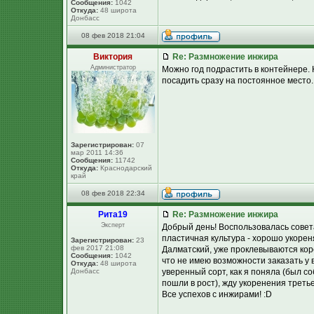
Сообщения:
1042
Откуда:
48 широта
Донбасс
08 фев 2018 21:04
Виктория
Re: Размножение инжира
Администратор
Можно год подрастить в контейнере. 
посадить сразу на постоянное место. 
Зарегистрирован:
07
мар 2011 14:36
Сообщения:
11742
Откуда:
Краснодарский
край
08 фев 2018 22:34
Рита19
Re: Размножение инжира
Эксперт
Добрый день! Воспользовалась совет
пластичная культура - хорошо укорен
Зарегистрирован:
23
фев 2017 21:08
Далматский, уже проклевываются коре
Сообщения:
1042
что не имею возможности заказать у 
Откуда:
48 широта
Донбасс
уверенный сорт, как я поняла (был со
пошли в рост), жду укоренения третье
Все успехов с инжирами! :D