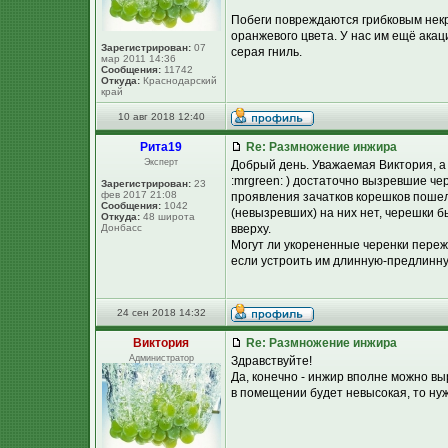
Побеги повреждаются грибковым некр
оранжевого цвета. У нас им ещё акац
Зарегистрирован:
07
серая гниль.
мар 2011 14:36
Сообщения:
11742
Откуда:
Краснодарский
край
10 авг 2018 12:40
Рита19
Re: Размножение инжира
Эксперт
Добрый день. Уважаемая Виктория, а 
:mrgreen: ) достаточно вызревшие че
Зарегистрирован:
23
фев 2017 21:08
проявления зачатков корешков пошел 
Сообщения:
1042
(невызревших) на них нет, черешки б
Откуда:
48 широта
Донбасс
вверху.
Могут ли укорененные черенки пережи
если устроить им длинную-предлинну
24 сен 2018 14:32
Виктория
Re: Размножение инжира
Администратор
Здравствуйте!
Да, конечно - инжир вполне можно вы
в помещении будет невысокая, то нуж