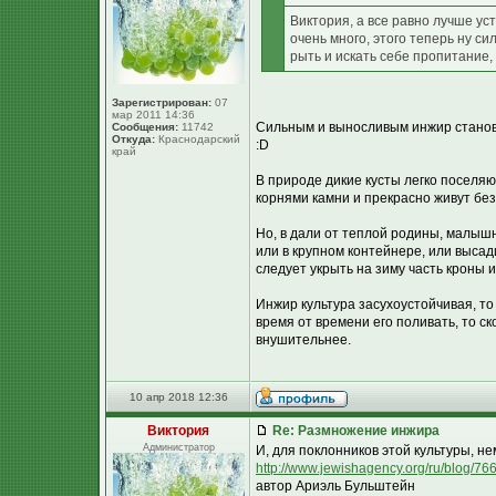
Виктория, а все равно лучше у
очень много, этого теперь ну си
рыть и искать себе пропитание,
Зарегистрирован:
07
мар 2011 14:36
Сильным и выносливым инжир станови
Сообщения:
11742
Откуда:
Краснодарский
:D
край
В природе дикие кусты легко поселяю
корнями камни и прекрасно живут без
Но, в дали от теплой родины, малыш
или в крупном контейнере, или высад
следует укрыть на зиму часть кроны и
Инжир культура засухоустойчивая, то
время от времени его поливать, то ск
внушительнее.
10 апр 2018 12:36
Виктория
Re: Размножение инжира
Администратор
И, для поклонников этой культуры, не
http://www.jewishagency.org/ru/blog/766
автор Ариэль Бульштейн