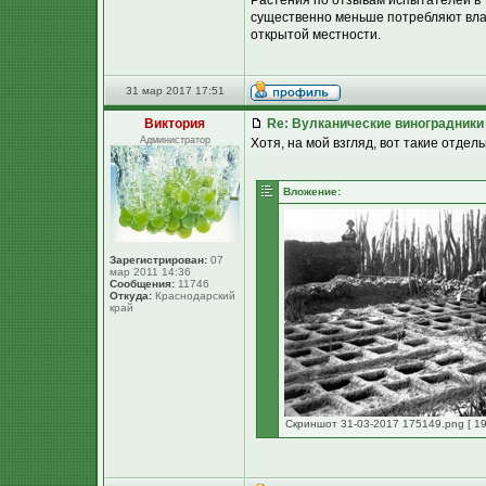
Растения по отзывам испытателей в т
существенно меньше потребляют влаги
открытой местности.
31 мар 2017 17:51
Виктория
Re: Вулканические виноградники
Администратор
Хотя, на мой взгляд, вот такие отде
Вложение:
Зарегистрирован:
07
мар 2011 14:36
Сообщения:
11746
Откуда:
Краснодарский
край
Скриншот 31-03-2017 175149.png [ 19