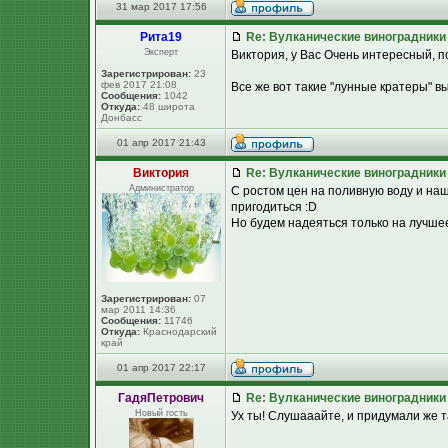
31 мар 2017 17:56
Рита19
Re: Вулканические виноградники
Эксперт
Виктория, у Вас Очень интересный, п
Зарегистрирован:
23
фев 2017 21:08
Все же вот такие "лунные кратеры" вы
Сообщения:
1042
Откуда:
48 широта
Донбасс
01 апр 2017 21:43
Виктория
Re: Вулканические виноградники
Администратор
С ростом цен на поливную воду и на
пригодиться :D
Но будем надеяться только на лучшее
Зарегистрирован:
07
мар 2011 14:36
Сообщения:
11746
Откуда:
Краснодарский
край
01 апр 2017 22:17
ГадяПетрович
Re: Вулканические виноградники
Новый гость
Ух ты! Слушааайте, и придумали же т