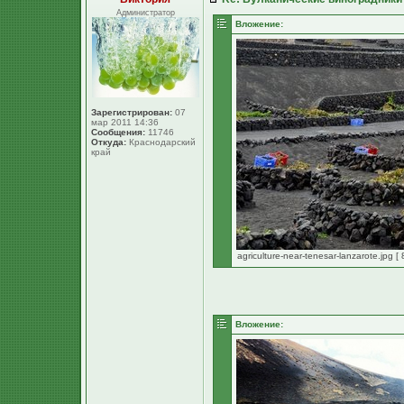
Администратор
Вложение:
Зарегистрирован:
07
мар 2011 14:36
Сообщения:
11746
Откуда:
Краснодарский
край
agriculture-near-tenesar-lanzarote.jpg 
Вложение: