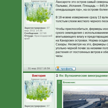
Администратор
Лансароте это остров самый северны
Пальмас, Испания. Площадь — 845,94 
огнедышащих гор», на острове более
В 18-м веке извержение сразу 13 ву
толстым слоем жесткого черного песк
Зарегистрирован:
07
Чтобы приспособиться, фермеры изо
мар 2011 14:36
сухого земледелия с использованием 
Сообщения:
11746
Откуда:
Краснодарский
впитывающего влагу и предотвраща
край
на Канарских островах. Норма осадко
Сахары. Несмотря на это, фермеры со
угольно-черной почве за низкими пол
растения от постоянных ветров и об
часы.
31 мар 2017 16:59
Виктория
Re: Вулканические виноградники
Администратор
Вложение:
Зарегистрирован:
07