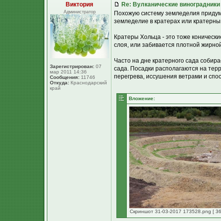
Виктория
Re: Вулканические виноградники
Администратор
Похожую систему земледелия придум
земледелие в кратерах или кратерны
Кратеры Хольца - это тоже конически
слоя, или забивается плотной жирной
Часто на дне кратерного сада собир
Зарегистрирован:
07
сада. Посадки располагаются на тер
мар 2011 14:36
перегрева, иссушения ветрами и спо
Сообщения:
11746
Откуда:
Краснодарский
край
Вложение:
Скриншот 31-03-2017 173528.png [ 36