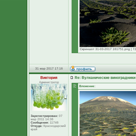
Скриншот 31-03-2017 161751.png [ 72
31 мар 2017 17:16
Виктория
Re: Вулканические виноградники
Администратор
Вложение:
Зарегистрирован:
07
мар 2011 14:36
Сообщения:
11746
Откуда:
Краснодарский
край