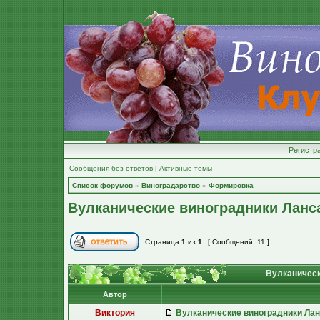
Регистр
Сообщения без ответов
|
Активные темы
Список форумов
»
Виноградарство
»
Формировка
Вулканические виноградники Ланс
Страница
1
из
1
[ Сообщений: 11 ]
Вулканическ
Автор
Виктория
Вулканические виноградники Лан