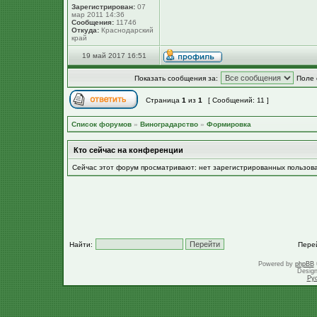
Зарегистрирован:
07
мар 2011 14:36
Сообщения:
11746
Откуда:
Краснодарский
край
19 май 2017 16:51
Показать сообщения за:
Поле 
Страница
1
из
1
[ Сообщений: 11 ]
Список форумов
»
Виноградарство
»
Формировка
Кто сейчас на конференции
Сейчас этот форум просматривают: нет зарегистрированных пользов
Найти:
Пере
Powered by
phpBB
Desig
Ру