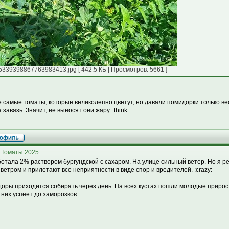
5339398867763983413.jpg [ 442.5 КБ | Просмотров: 5661 ]
е самые томаты, которые великолепно цветут, но давали помидорки только ве
завязь. Значит, не выносят они жару. :think:
 Томаты 2025
отала 2% раствором бургундской с сахаром. На улице сильный ветер. Но я р
 ветром и прилетают все неприятности в виде спор и вредителей. :crazy:
оры приходится собирать через день. На всех кустах пошли молодые прирос
з них успеет до заморозков.