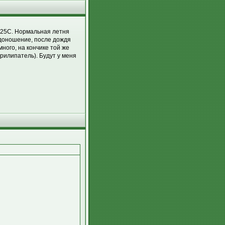
-25С. Нормальная летня
одоношение, после дождя
много, на кончике той же
прилипатель). Будут у меня