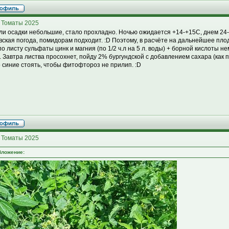
 Томаты 2025
и осадки небольшие, стало прохладно. Ночью ожидается +14-+15С, днем 24
вская погода, помидорам подходит. :D Поэтому, в расчёте на дальнейшее пл
по листу сульфаты цинк и магния (по 1/2 ч.л на 5 л. воды) + борной кислоты не
. Завтра листва просохнет, пойду 2% бургундской с добавлением сахара (как 
 синие стоять, чтобы фитофтороз не прилип. :D
 Томаты 2025
Вложение: