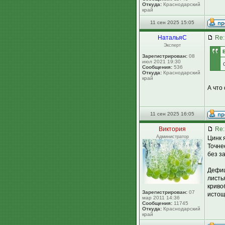
Откуда:
Краснодарский
край
11 сен 2025 15:05
НатальяС
Re:
Эксперт
Зарегистрирован:
08
июл 2021 19:30
Сообщения:
536
Откуда:
Краснодарский
край
А что
11 сен 2025 16:05
Виктория
Re:
Администратор
Цинк 
Точне
без з
Дефиц
листь
криво
Зарегистрирован:
07
истощ
мар 2011 14:36
Сообщения:
11745
Откуда:
Краснодарский
край