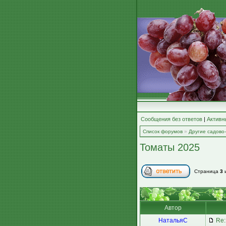
Сообщения без ответов
|
Активн
Список форумов
»
Другие садово
Томаты 2025
Страница
3
Автор
НатальяС
Re: