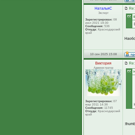
НатальяС
Re:
Эксперт
Зарегистрирован:
08
июл 2021 19:30
Сообщения:
536
Откуда:
Краснодарский
край
Наобо
10 сен 2025 15:08
Виктория
Re:
Администратор
Зарегистрирован:
07
мар 2011 14:36
Сообщения:
11745
Откуда:
Краснодарский
край
:thumb