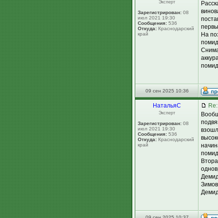
Эксперт
Расск
винов
Зарегистрирован:
08
июл 2021 19:30
поста
Сообщения:
536
первы
Откуда:
Краснодарский
край
На по
помид
Снима
аккур
помид
09 сен 2025 10:36
НатальяС
Re:
Эксперт
Вообщ
подвя
Зарегистрирован:
08
июл 2021 19:30
взошл
Сообщения:
536
высок
Откуда:
Краснодарский
край
начин
помид
Втора
однов
Демид
Зимов
Демид
09 сен 2025 10:37