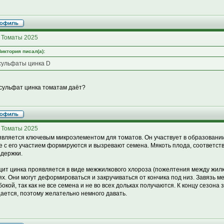
 Томаты 2025
Виктория писал(а):
сульфаты цинка D
 сульфат цинка томатам даёт?
 Томаты 2025
является ключевым микроэлементом для томатов. Он участвует в образовании
е с его участием формируются и вызревают семена. Мякоть плода, соответс
адержки.
ит цинка проявляется в виде межжилкового хлороза (пожелтения между жилк
ях. Они могут деформироваться и закручиваться от кончика под низ. Завязь м
бокой, так как не все семена и не во всех дольках получаются. К концу сезона
ается, поэтому желательно немного давать.