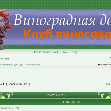
Регистрация
•
FAQ
•
Поиск
•
Вход
ые темы
-огородные культуры
»
Помидоры
Часовой по
[ Сообщений: 128 ]
На 
из
4
Томаты 2025
Сообщение
 Томаты 2025