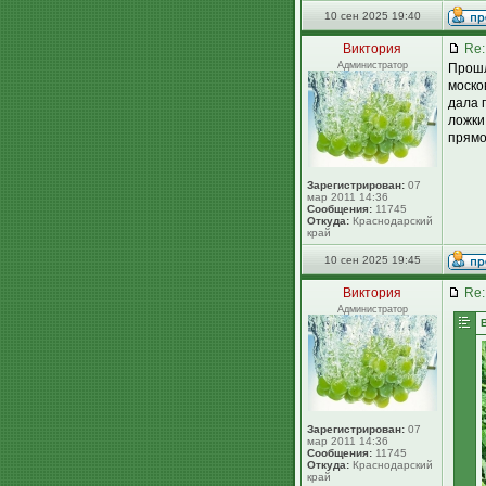
10 сен 2025 19:40
Виктория
Re:
Администратор
Прошл
моско
дала 
ложки
прямо
Зарегистрирован:
07
мар 2011 14:36
Сообщения:
11745
Откуда:
Краснодарский
край
10 сен 2025 19:45
Виктория
Re:
Администратор
Зарегистрирован:
07
мар 2011 14:36
Сообщения:
11745
Откуда:
Краснодарский
край