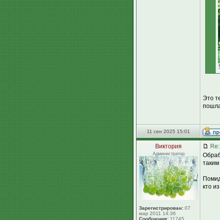
Это т
пошла 
11 сен 2025 15:01
Виктория
Re:
Администратор
Обраб
таким
Помид
кто и
Зарегистрирован:
07
мар 2011 14:36
Сообщения:
11745