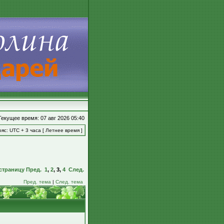
Текущее время: 07 авг 2026 05:40
яс: UTC + 3 часа [ Летнее время ]
страницу
Пред.
1
,
2
,
3
,
4
След.
Пред. тема
|
След. тема