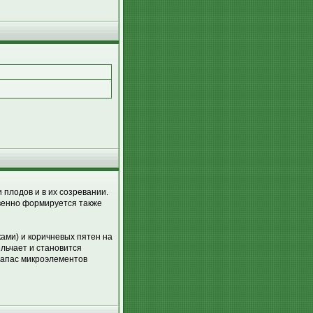
 плодов и в их созревании.
твенно формируется также
ами) и коричневых пятен на
ельчает и становится
 запас микроэлементов