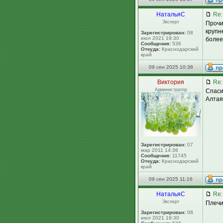
НатальяС
Re:
Эксперт
Прочи
крупн
Зарегистрирован:
08
июл 2021 19:30
более
Сообщения:
536
Откуда:
Краснодарский
край
09 сен 2025 10:38
Виктория
Re:
Администратор
Спаси
Алтая
Зарегистрирован:
07
мар 2011 14:36
Сообщения:
11745
Откуда:
Краснодарский
край
09 сен 2025 11:16
НатальяС
Re:
Эксперт
Плечи
Зарегистрирован:
08
июл 2021 19:30