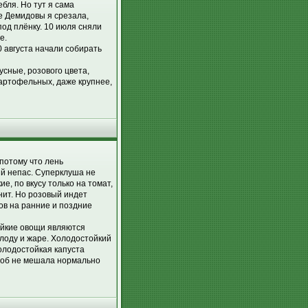
бля. Но тут я сама
е Демидовы я срезала,
под плёнку. 10 июля сняли
е.
0 августа начали собирать
усные, розового цвета,
картофельных, даже крупнее,
потому что лень
й непас. Суперклуша не
, по вкусу только на томат,
нит. Но розовый индет
дов на ранние и поздние
ойкие овощи являются
олоду и жаре. Холодостойкий
олодостойкая капуста
чтоб не мешала нормально