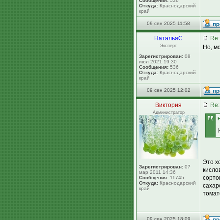
Сообщения:
536
Откуда:
Краснодарский
край
09 сен 2025 11:58
НатальяС
Re:
Эксперт
Но, м
Зарегистрирован:
08
июл 2021 19:30
Сообщения:
536
Откуда:
Краснодарский
край
09 сен 2025 12:02
Виктория
Re:
Администратор
Это х
Зарегистрирован:
07
кисло
мар 2011 14:36
сорто
Сообщения:
11745
Откуда:
Краснодарский
сахар
край
томат
09 сен 2025 18:09