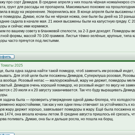
ажу про сорт Демидов. В средине апреля у них пошла чёрная ножка/некроз сте
ата, грунт для рассады не пропарила. Максимально похожие на прошлогодни
вила в воду на укоренение. Укоренились все. В конце апреля были высажены 
е помидоры. Думаю, если бы не чёрная ножка, они были бы дней на 10 раньш
здние садила в начале мая. 21 июня высажены были на капустную грядку. С 2
оры и сейчас ими кормимся.
ем по вашему совету в бланжевой спелости, за 2-3 дня доходят. Помидоры вк
атной формы, массой 70-100 граммов. Листья тёмно-зелёные, крупные, типа 
оры часто прячутся под листьями.
 Томаты 2025
е, была одна задача найти такой помидор, чтоб заменить им розовый индет, 
зывать. Для этой цели были посажены Демидов, Суперклуша розовая, Розовы
а вообще. Розовый непас — малоурожайный, жару не держит, помидоры мелкие
оватый. Демидов очень хороший помидор, но розовый индет по вкусу не заме
ается с 20 июля и к 20 августу заканчивается. Так что буду выращивать Деми
оры.
я задача была — проверить утверждение одной дамы-блогера, что холодост
ременно жаростойкими, так как у них одни гены отвечают за устойчивость к х
ов жару держит хорошо, завязывает помидоры в жару. Ещё была посажена х
ка 1474, она вязала кочаны летом. В средине августа пришлось её срезать, 
ова поливать. Думаю, она бы и дальше росла, но пошла на борщ.