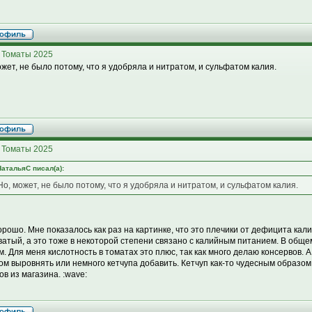
 Томаты 2025
ожет, не было потому, что я удобряла и нитратом, и сульфатом калия.
 Томаты 2025
НатальяС писал(а):
Но, может, не было потому, что я удобряла и нитратом, и сульфатом калия.
орошо. Мне показалось как раз на картинке, что это плечики от дефицита калия
ватый, а это тоже в некоторой степени связано с калийным питанием. В обще
м. Для меня кислотность в томатах это плюс, так как много делаю консервов. 
ом выровнять или немного кетчупа добавить. Кетчуп как-то чудесным образом
ов из магазина. :wave: