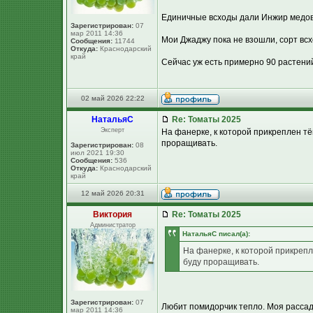
Единичные всходы дали Инжир медов
Зарегистрирован:
07
мар 2011 14:36
Мои Джаджу пока не взошли, сорт всх
Сообщения:
11744
Откуда:
Краснодарский
край
Сейчас уж есть примерно 90 растений
02 май 2026 22:22
НатальяС
Re: Томаты 2025
Эксперт
На фанерке, к которой прикреплен тё
проращивать.
Зарегистрирован:
08
июл 2021 19:30
Сообщения:
536
Откуда:
Краснодарский
край
12 май 2026 20:31
Виктория
Re: Томаты 2025
Администратор
НатальяС писал(а):
На фанерке, к которой прикрепл
буду проращивать.
Зарегистрирован:
07
Любит помидорчик тепло. Моя рассад
мар 2011 14:36