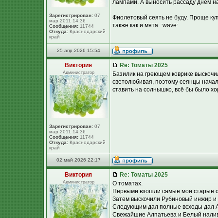
лампами. А выносить рассаду днём на
Зарегистрирован:
07
Фиолетовый сеять не буду. Проще купи
мар 2011 14:36
также как и мята. :wave:
Сообщения:
11744
Откуда:
Краснодарский
край
25 апр 2026 15:54
Виктория
Re: Томаты 2025
Администратор
Базилик на греющем коврике выскочил
светолюбивая, поэтому сеянцы начали
ставить на солнышко, всё бы было хо
Зарегистрирован:
07
мар 2011 14:36
Сообщения:
11744
Откуда:
Краснодарский
край
02 май 2026 22:17
Виктория
Re: Томаты 2025
Администратор
О томатах.
Первыми взошли самые мои старые с
Затем выскочили Рубиновый инжир и
Следующим дал полные всходы дал А
Свежайшие Алпатьева и Белый налив -