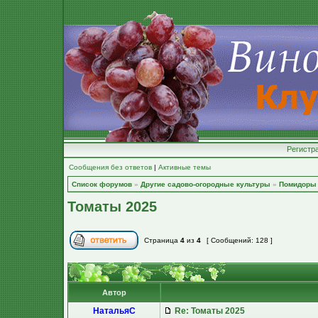
Регистр
Сообщения без ответов
|
Активные темы
Список форумов
»
Другие садово-огородные культуры
»
Помидоры
Томаты 2025
Страница
4
из
4
[ Сообщений: 128 ]
Автор
НатальяС
Re: Томаты 2025