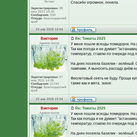
Эксперт
Спасибо огромное, поняла.
Зарегистрирован:
08
июл 2021 19:30
Сообщения:
536
Откуда:
Краснодарский
край
23 апр 2026 13:04
Виктория
Re: Томаты 2025
Администратор
У меня пошли всходы помидорок. На 
Так как погода и не думает "астанав
температур, ставлю по очереди под л
На днях посеяла базилик - зелёный. 
лампами. А выносить рассаду днём на
Зарегистрирован:
07
Фиолетовый сеять не буду. Проще купи
мар 2011 14:36
также как и мята. :wave:
Сообщения:
11744
Откуда:
Краснодарский
край
25 апр 2026 15:54
Виктория
Re: Томаты 2025
Администратор
У меня пошли всходы помидорок. На 
Так как погода и не думает "астанав
температур, ставлю по очереди под л
На днях посеяла базилик - зелёный. 