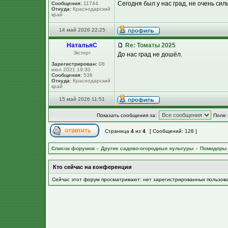
Сегодня был у нас град, не очень сил
Сообщения:
11744
Откуда:
Краснодарский
край
14 май 2026 22:25
НатальяС
Re: Томаты 2025
Эксперт
До нас град не дошёл.
Зарегистрирован:
08
июл 2021 19:30
Сообщения:
536
Откуда:
Краснодарский
край
15 май 2026 11:51
Показать сообщения за:
Поле 
Страница
4
из
4
[ Сообщений: 128 ]
Список форумов
»
Другие садово-огородные культуры
»
Помидоры
Кто сейчас на конференции
Сейчас этот форум просматривают: нет зарегистрированных пользов