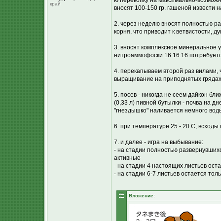
ю перекопку на максимально-возможну
край
вносят 100-150 гр. гашеной извести на
2. через неделю вносят полностью р
корня, что приводит к ветвистости, дуп
3. вносят комплексное минеральное у
нитроаммофоски 16:16:16 потребуетс
4. перекапываем второй раз вилами, 
выращивание на приподнятых грядах 
5. посев - никогда не сеем дайкон бл
(0,33 л) пивной бутылки - почва на д
"гнездышко" наливается немного вод
6. при температуре 25 - 20 С, всход
7. и далее - игра на выбывание:
- на стадии полностью развернувшихс
активные
- на стадии 4 настоящих листьев ост
- на стадии 6-7 листьев остается тол
Вложение: