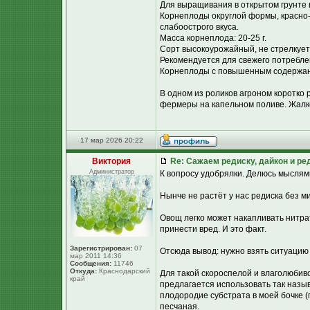
Для выращивания в открытом грунте 
Корнеплоды округлой формы, красно-м
слабоострого вкуса.
Масса корнеплода: 20-25 г.
Сорт высокоурожайный, не стрелкует
Рекомендуется для свежего потребле
Корнеплоды с повышенным содержан
В одном из роликов агроном коротко 
фермеры на капельном поливе. Жалко 
17 мар 2026 20:22
Виктория
Re: Сажаем редиску, дайкон и ред
Администратор
К вопросу удобрялки. Делюсь мыслями
Нынче не растёт у нас редиска без м
Овощ легко может накапливать нитра
принести вред. И это факт.
Зарегистрирован:
07
Отсюда вывод: нужно взять ситуацию 
мар 2011 14:36
Сообщения:
11746
Откуда:
Краснодарский
Для такой скороспелой и влаголюбиво
край
предлагается использовать так назы
плодородие субстрата в моей бочке (г
песчаная.