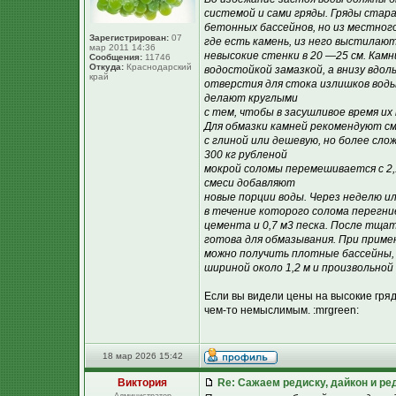
системой и сами гряды. Гряды ста
бетонных бассейнов, но из местног
Зарегистрирован:
07
где есть камень, из него выстилаю
мар 2011 14:36
невысокие стенки в 20 —25 см. Камн
Сообщения:
11746
Откуда:
Краснодарский
водостойкой замазкой, а внизу вдо
край
отверстия для стока излишков воды 
делают круглыми
с тем, чтобы в засушливое время их
Для обмазки камней рекомендуют см
с глиной или дешевую, но более сло
300 кг рубленой
мокрой соломы перемешивается с 2,1
смеси добавляют
новые порции воды. Через неделю ил
в течение которого солома перегни
цемента и 0,7 м3 песка. После тща
готова для обмазывания. При приме
можно получить плотные бассейны, 
шириной около 1,2 м и произвольно
Если вы видели цены на высокие гря
чем-то немыслимым. :mrgreen:
18 мар 2026 15:42
Виктория
Re: Сажаем редиску, дайкон и ред