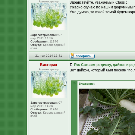
Администратор
Здравствуйте, уважаемый Classic!
Ужасно скучаю по нашим форумным п
Уже думаю, за какой темой будем кор
Зарегистрирован:
07
мар 2011 14:36
Сообщения:
11746
Откуда:
Краснодарский
край
21 ноя 2014 16:41
Виктория
Re: Сажаем редиску, дайкон и ред
Администратор
Вот дайкон, который был посеян "по л
Вложение:
Зарегистрирован:
07
мар 2011 14:36
Сообщения:
11746
Откуда:
Краснодарский
край