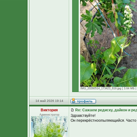
IMG_20260514_173423_619.jpg [ 3.64 МБ | 
14 май 2026 19:14
Виктория
Re: Сажаем редиску, дайкон и ред
Администратор
Здравствуйте!
Он перекрёстноопыляющийся. Часто бы