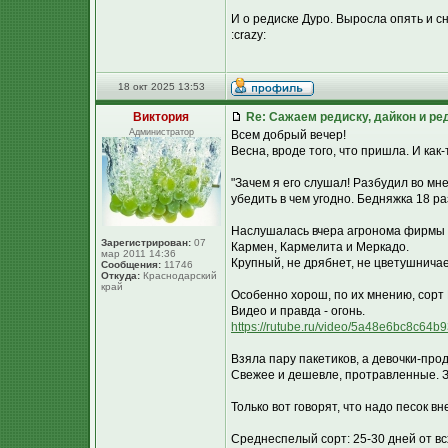
И о редиске Дуро. Выросла опять и с
:crazy:
18 окт 2025 13:53
Виктория
Re: Сажаем редиску, дайкон и ред
Администратор
Всем добрый вечер!
Весна, вроде того, что пришла. И как-
"Зачем я его слушал! Разбудил во мн
убедить в чем угодно. Бедняжка 18 ра
Наслушалась вчера агронома фирмы П
Зарегистрирован:
07
Кармен, Кармелита и Меркадо.
мар 2011 14:36
Крупный, не дрябнет, не цветушничае
Сообщения:
11746
Откуда:
Краснодарский
край
Особенно хорош, по их мнению, сорт
Видео и правда - огонь.
https://rutube.ru/video/5a48e6bc8c6
Взяла пару пакетиков, а девочки-пр
Свежее и дешевле, протравленные. З
Только вот говорят, что надо песок вне
Среднеспелый сорт: 25-30 дней от вс