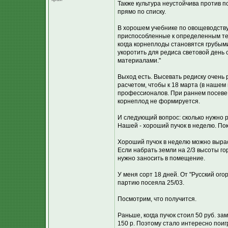
Также культура неустойчива против п
прямо по списку.
В хорошем учебнике по овощеводству
приспособленные к определенным тем
когда корнеплоды становятся грубым
укоротить для редиса световой день 
материалами."
Выход есть. Высевать редиску очень
расчетом, чтобы к 18 марта (в нашем 
профессионалов. При раннем посеве н
корнеплод не формируется.
И следующий вопрос: сколько нужно 
Нашей - хороший пучок в неделю. Пок
Хороший пучок в неделю можно вырас
Если набрать земли на 2/3 высоты го
нужно заносить в помещение.
У меня сорт 18 дней. От "Русский ого
партию посеяла 25/03.
Посмотрим, что получится.
Раньше, когда пучок стоил 50 руб. за
150 р. Поэтому стало интересно поигр