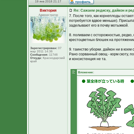
19 янв 2018 21:17
Виктория
Re: Сажаем редиску, дайкон и ред
Администратор
7. После того, как корнеплоды остаю
потребуется вдвое меньше). Присыпаю
заделывают его в почву мотыжкой.
8. поливаем с осторожностью, редко,
крестоцветных блошек на протяжении
Зарегистрирован:
07
9. таинство уборки. дайкон ни в коем
мар 2011 14:36
Рано сорванный овощ - корм скоту, по
Сообщения:
11746
Откуда:
Краснодарский
и консистенция не та.
край
Вложение: