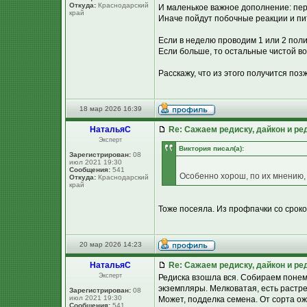
Откуда:
Краснодарский
И маленькое важное дополнение: пер
край
Иначе пойдут побочные реакции и пи
Если в неделю проводим 1 или 2 поли
Если больше, то остальные чистой во
Расскажу, что из этого получится позж
18 мар 2026 16:39
НатальяС
Re: Сажаем редиску, дайкон и ред
Эксперт
Виктория писал(а):
Зарегистрирован:
08
июл 2021 19:30
Сообщения:
541
Особенно хорош, по их мнению,
Откуда:
Краснодарский
край
Тоже посеяла. Из профпачки со сроко
20 мар 2026 14:23
НатальяС
Re: Сажаем редиску, дайкон и ред
Эксперт
Редиска взошла вся. Собираем понемн
экземпляры. Мелковатая, есть растре
Зарегистрирован:
08
июл 2021 19:30
Может, подделка семена. От сорта о
Сообщения:
541