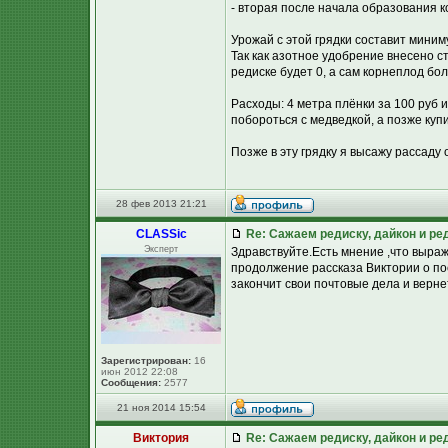
- вторая после начала образования ко
Урожай с этой грядки составит миниму
Так как азотное удобрение внесено стр
редиске будет 0, а сам корнеплод бо
Расходы: 4 метра плёнки за 100 руб и
побороться с медведкой, а позже куп
Позже в эту грядку я высажу рассаду 
28 фев 2013 21:21
CLASSic
Re: Сажаем редиску, дайкон и ред
Эксперт
Здравствуйте.Есть мнение ,что выра
продолжение рассказа Виктории о по
закончит свои почтовые дела и вернетс
Зарегистрирован:
16
июн 2012 22:08
Сообщения:
2577
21 ноя 2014 15:54
Виктория
Re: Сажаем редиску, дайкон и ред