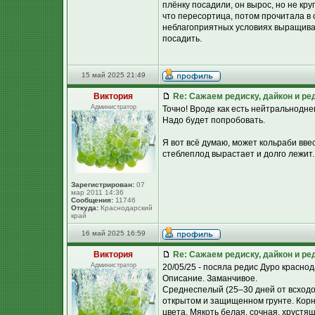
плёнку посадили, он вырос, но не кру
что пересортица, потом прочитала в 
неблагоприятных условиях выращиван
посадить.
15 май 2025 21:49
Виктория
Re: Сажаем редиску, дайкон и ред
Администратор
Точно! Вроде как есть нейтральноднев
Надо будет попробовать.
Я вот всё думаю, может кольраби вве
стеблеплод вырастает и долго лежит. П
Зарегистрирован:
07
мар 2011 14:36
Сообщения:
11746
Откуда:
Краснодарский
край
16 май 2025 16:59
Виктория
Re: Сажаем редиску, дайкон и ред
Администратор
20/05/25 - посяла редис Дуро краснод
Описание. Заманчивое.
Среднеспелый (25–30 дней от всходо
открытом и защищенном грунте. Корн
цвета. Мякоть белая, сочная, хрустя