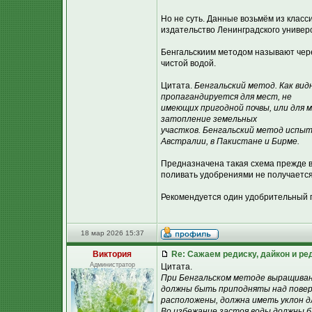
Но не суть. Данные возьмём из класс
издательство Ленинградского универс
Бенгальскиим методом называют чер
чистой водой.
Цитата.
Бенгальский метод. Как вид
пропагандируется для мест, не
имеющих пригодной почвы, или для 
затопление земельных
участков. Бенгальский метод испыт
Австралии, в Пакистане и Бирме.
Предназначена такая схема прежде вс
поливать удобрениями не получается
Рекомендуется один удобрительный п
18 мар 2026 15:37
Виктория
Re: Сажаем редиску, дайкон и ред
Администратор
Цитата.
При Бенгальском методе выращиван
должны быть приподняты над повер
расположены, должна иметь уклон д
Во избежание застоя воды должны 