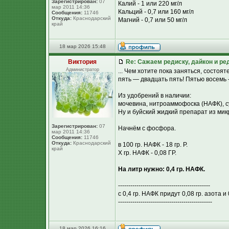
Зарегистрирован:
07
Калий - 1 или 220 мг/л
мар 2011 14:36
Кальций - 0,7 или 160 мг/л
Сообщения:
11746
Откуда:
Краснодарский
Магний - 0,7 или 50 мг/л
край
18 мар 2026 15:48
Виктория
Re: Сажаем редиску, дайкон и ред
Администратор
... Чем хотите пока заняться, состо
пять — двадцать пять! Пятью восемь 
Из удобрений в наличии:
мочевина, нитроаммофоска (НАФК), с
Ну и буйский жидкий препарат из мик
Зарегистрирован:
07
Начнём с фосфора.
мар 2011 14:36
Сообщения:
11746
Откуда:
Краснодарский
в 100 гр. НАФК - 18 гр. Р.
край
Х гр. НАФК - 0,08 ГР.
На литр нужно: 0,4 гр. НАФК.
---------------------------------------------
с 0,4 гр. НАФК придут 0,08 гр. азота и 
----------------------------------------------
18 мар 2026 16:16