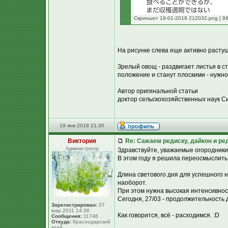
Скриншот 19-01-2018 212032.png [ 86
На рисунке слева еще активно растущи
Зрелый овощ - раздвигает листья в с
положение и станут плоскими - нужно
Автор оригинальной статьи
доктор сельскохозяйственных наук С
19 янв 2018 21:30
Виктория
Re: Сажаем редиску, дайкон и ред
Администратор
Здравствуйте, уважаемые огородники
В этом году я решила переосмыслить
Длина светового дня для успешного 
наоборот.
При этом нужна высокая интенсивнос
Сегодня, 27/03 - продолжительность д
Зарегистрирован:
07
мар 2011 14:36
Как говорится, всё - расходимся. :D
Сообщения:
11746
Откуда:
Краснодарский
край