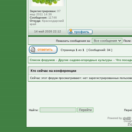
Зарегистрирован:
07
мар 2011 14:36
Сообщения:
11746
Откуда:
Краснодарский
край
14 май 2026 22:12
Показать сообщения за:
Поле 
Страница
1
из
1
[ Сообщений: 34 ]
Список форумов
»
Другие садово-огородные культуры
»
Что посад
Кто сейчас на конференции
Сейчас этот форум просматривают: нет зарегистрированных пользов
Найти:
Пере
Powered by
phpBB
Desig
Ру