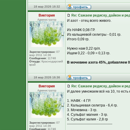
18 мар 2026 16:32
Виктория
Re: Сажаем редиску, дайкон и ред
Администратор
И азот - отец всего живого.
Из НАФК 0,08 ГР.
Из кальциевой селитры - 0,01 гр.
Итого 0,09 гр.
Нужно нам 0,22 гр/л.
Зарегистрирован:
07
Ищем 0,22 - 0,09 = 0,13 гр.
мар 2011 14:36
Сообщения:
11746
Откуда:
Краснодарский
В мочевине азота 45%, добавляем 0,
край
18 мар 2026 16:36
Виктория
Re: Сажаем редиску, дайкон и ред
Администратор
И далее умножаем всё на 10, то есть 
1. НАФК - 4 ГР.
2. Кальциевая селитра - 6,4 гр.
3. Мочевина - 3 гр.
4. Сульфат магния - 3 гр.
5. Сульфат калия - 2,8 гр
Зарегистрирован:
07
---------------------------------------
мар 2011 14:36
Сообщения:
11746