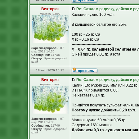
Виктория
Re: Сажаем редиску, дайкон и ред
Администратор
Кальция нужно 160 мг/л.
В кальциевой селитре его 25%.
100 гр - 25 гр Са
Х гр - 0,16 гр Са
--------------------------------
Зарегистрирован:
07
Х =
0,64 гр. кальциевой селитры
на л
мар 2011 14:36
С ней придёт 0,01 гр. азота.
Сообщения:
11746
Откуда:
Краснодарский
край
18 мар 2026 16:25
Виктория
Re: Сажаем редиску, дайкон и ред
Администратор
Калий. Его нужно 220 мг/л или 0,22 гр.
Из НАФК прибавится 0,08.
Не хватает 0,14 гр.
Придётся покупать сульфат калия.
Ка
Поэтому нужно добавить 0,28 гр/л.
-----------------------------------------------
Зарегистрирован:
07
Магния нужно 50 мг/л = 0,05 гр.
мар 2011 14:36
Содержит 16% магния.
Сообщения:
11746
Откуда:
Краснодарский
Добавляем 0,3 гр. сульфата магния 
край