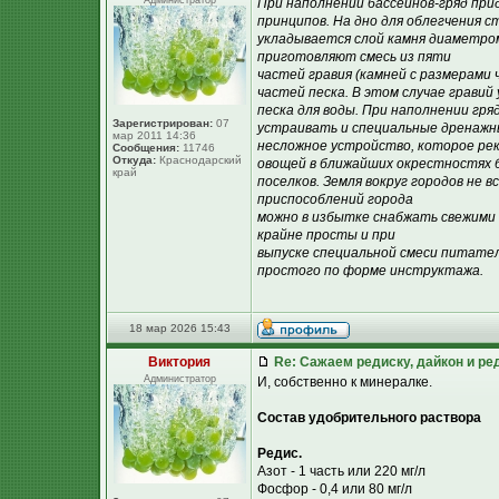
Администратор
При наполнении бассейнов-гряд пр
принципов. На дно для облегчения 
укладывается слой камня диаметром 
приготовляют смесь из пяти
частей гравия (камней с размерами ч
частей песка. В этом случае грави
песка для воды. При наполнении гря
Зарегистрирован:
07
устраивать и специальные дренажны
мар 2011 14:36
несложное устройство, которое ре
Сообщения:
11746
Откуда:
Краснодарский
овощей в ближайших окрестностях б
край
поселков. Земля вокруг городов не
приспособлений города
можно в избытке снабжать свежими
крайне просты и при
выпуске специальной смеси питател
простого по форме инструктажа.
18 мар 2026 15:43
Виктория
Re: Сажаем редиску, дайкон и ред
Администратор
И, собственно к минералке.
Состав удобрительного раствора
Редис.
Азот - 1 часть или 220 мг/л
Фосфор - 0,4 или 80 мг/л