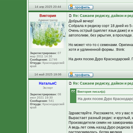
14 апр 2025 20:44
Виктория
Re: Сажаем редиску, дайкон и ред
Администратор
Добрый вечер!
Собрала я редиску сорт 18 дней из 5
Очень острый (щиплет язык даже) и н
автополиве, без укрытия, в прохладе.
Но может что-то с семенами. Оригин
хотя и удлиненной формы. :think:
Зарегистрирован:
07
мар 2011 14:36
На днях посею Дуро Краснодарский. П
Сообщения:
11746
Откуда:
Краснодарский
край
14 май 2025 19:06
НатальяС
Re: Сажаем редиску, дайкон и ред
Эксперт
Виктория писал(а):
Зарегистрирован:
08
июл 2021 19:30
На днях посею Дуро Краснодарск
Сообщения:
541
Откуда:
Краснодарский
край
Здравствуйте. Расскажете, что у вас 
Вырастает разный редис: и круглый, и
Производители семян не заморачиваю
А ведь лет семь назад Дуро редиска бы
растрескивалась, ботва мелкая.