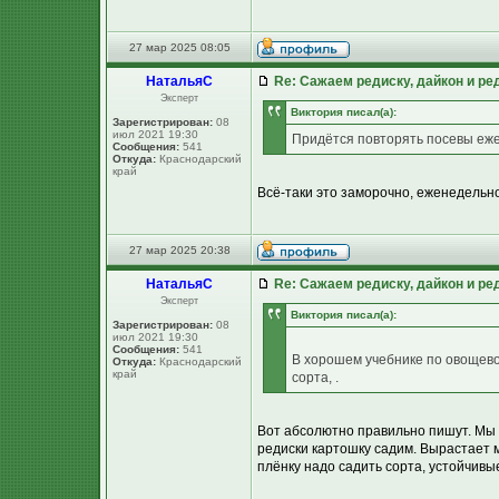
27 мар 2025 08:05
НатальяС
Re: Сажаем редиску, дайкон и ред
Эксперт
Виктория писал(а):
Зарегистрирован:
08
июл 2021 19:30
Придётся повторять посевы еж
Сообщения:
541
Откуда:
Краснодарский
край
Всё-таки это заморочно, еженедельно
27 мар 2025 20:38
НатальяС
Re: Сажаем редиску, дайкон и ред
Эксперт
Виктория писал(а):
Зарегистрирован:
08
июл 2021 19:30
Сообщения:
541
В хорошем учебнике по овощево
Откуда:
Краснодарский
край
сорта, .
Вот абсолютно правильно пишут. Мы 
редиски картошку садим. Вырастает ме
плёнку надо садить сорта, устойчивы