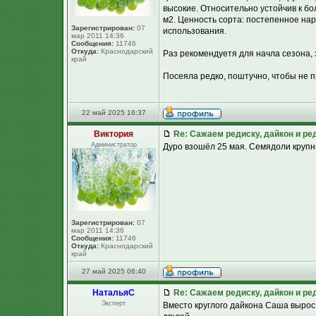
высокие. Относительно устойчив к б
м2. Ценность сорта: постепенное на
Зарегистрирован:
07
использования.
мар 2011 14:36
Сообщения:
11746
Откуда:
Краснодарский
Раз рекомендуетя для начла сезона, 
край
Посеяла редко, поштучно, чтобы не п
22 май 2025 16:37
Виктория
Re: Сажаем редиску, дайкон и ред
Администратор
Дуро взошёл 25 мая. Семядоли крупны
Зарегистрирован:
07
мар 2011 14:36
Сообщения:
11746
Откуда:
Краснодарский
край
27 май 2025 06:40
НатальяС
Re: Сажаем редиску, дайкон и ред
Эксперт
Вместо круглого дайкона Саша вырос