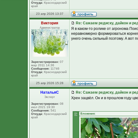
Откуда:
Краснодарский
край
23 апр 2026 13:37
Виктория
Re: Сажаем редиску, дайкон и ред
Администратор
Я в каком-то ролике от агронома Поис
неравномерно формироваться корнепл
унего очень сильный поэтому. А вот 
Зарегистрирован:
07
мар 2011 14:36
Сообщения:
11746
Откуда:
Краснодарский
край
25 апр 2026 15:28
НатальяС
Re: Сажаем редиску, дайкон и ред
Эксперт
Хрен зацвёл. Он и в прошлом году цве
Зарегистрирован:
08
июл 2021 19:30
Сообщения:
541
Откуда:
Краснодарский
Вложения:
край