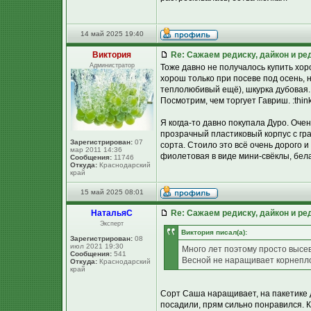
14 май 2025 19:40
Виктория
Re: Сажаем редиску, дайкон и ред
Администратор
Тоже давно не получалось купить хор
хорош только при посеве под осень, 
теплолюбивый ещё), шкурка дубовая.
Посмотрим, чем торгует Гавриш. :think
Я когда-то давно покупала Дуро. Оче
прозрачный пластиковый корпус с г
Зарегистрирован:
07
сорта. Стоило это всё очень дорого и
мар 2011 14:36
фиолетовая в виде мини-свёклы, бела
Сообщения:
11746
Откуда:
Краснодарский
край
15 май 2025 08:01
НатальяС
Re: Сажаем редиску, дайкон и ред
Эксперт
Виктория писал(а):
Зарегистрирован:
08
июл 2021 19:30
Много лет поэтому просто высев
Сообщения:
541
Весной не наращивает корнепл
Откуда:
Краснодарский
край
Сорт Саша наращивает, на пакетике 
посадили, прям сильно понравился. К