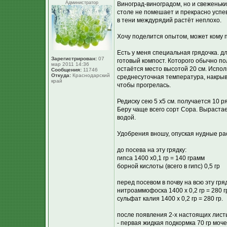
Администратор
Виноград-виноградом, но и свеженьки
столе не помешает и прекрасно успев
в тени междурядий растёт неплохо.
Хочу поделится опытом, может кому 
Есть у меня специальная грядочка. д
Зарегистрирован:
07
готовый компост. Которого обычно по
мар 2011 14:36
остаётся место высотой 20 см. Испо
Сообщения:
11746
Откуда:
Краснодарский
среднесуточная температура, накрыв
край
чтобы прогрелась.
Редиску сею 5 х5 см. получается 10 р
Беру чаще всего сорт Сора. Вырастае
водой.
Удобрения вношу, опуская нудные рас
до посева на эту грядку:
гипса 1400 х0,1 гр = 140 грамм
борной кислоты (всего в гипс) 0,5 гр
перед посевом в почву на всю эту гряд
нитроаммофоска 1400 х 0,2 гр = 280 г
сульфат калия 1400 х 0,2 гр = 280 гр.
после появления 2-х настоящих лист
- первая жидкая подкормка 70 гр моче