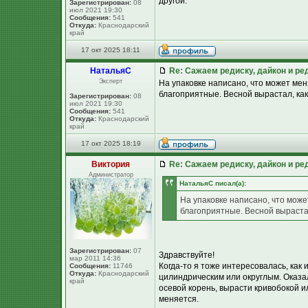
другой.
Зарегистрирован:
08
июл 2021 19:30
Сообщения:
541
Откуда:
Краснодарский
край
17 окт 2025 18:11
НатальяС
Re: Сажаем редиску, дайкон и ред
Эксперт
На упаковке написано, что может ме
благоприятные. Весной вырастал, как
Зарегистрирован:
08
июл 2021 19:30
Сообщения:
541
Откуда:
Краснодарский
край
17 окт 2025 18:19
Виктория
Re: Сажаем редиску, дайкон и ред
Администратор
НатальяС писал(а):
На упаковке написано, что мож
благоприятные. Весной вырастал
Зарегистрирован:
07
Здравствуйте!
мар 2011 14:36
Когда-то я тоже интересовалась, как
Сообщения:
11746
Откуда:
Краснодарский
цилиндрическим или округлым. Оказал
край
осевой корень, вырасти кривобокой и
меняется.