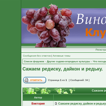
Регистр
Сообщения без ответов
|
Активные темы
Список форумов
»
Другие садово-огородные культуры
»
Что посад
Сажаем редиску, дайкон и редьку.
Страница
1
из
1
[ Сообщений: 34 ]
Сажаем ре
Автор
Виктория
Сажаем редиску, дайкон и редьку