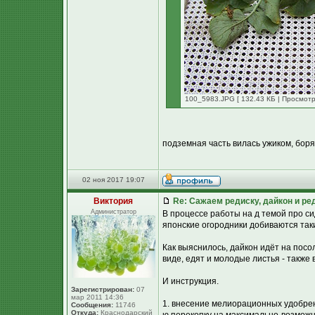
100_5983.JPG [ 132.43 КБ | Просмотр
подземная часть вилась ужиком, боряс
02 ноя 2017 19:07
Виктория
Re: Сажаем редиску, дайкон и ред
Администратор
В процессе работы на д темой про сид
японские огородники добиваются так
Как выяснилось, дайкон идёт на посо
виде, едят и молодые листья - также 
И инструкция.
Зарегистрирован:
07
мар 2011 14:36
1. внесение мелиорационных удобрени
Сообщения:
11746
Откуда:
Краснодарский