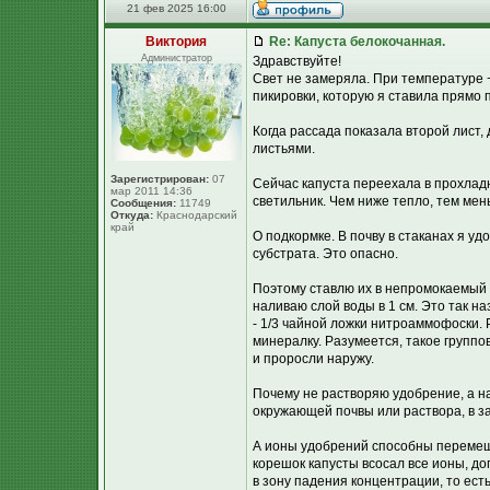
21 фев 2025 16:00
Виктория
Re: Капуста белокочанная.
Администратор
Здравствуйте!
Свет не замеряла. При температуре 
пикировки, которую я ставила прямо 
Когда рассада показала второй лист,
листьями.
Зарегистрирован:
07
Сейчас капуста переехала в прохладн
мар 2011 14:36
светильник. Чем ниже тепло, тем мен
Сообщения:
11749
Откуда:
Краснодарский
край
О подкормке. В почву в стаканах я у
субстрата. Это опасно.
Поэтому ставлю их в непромокаемый к
наливаю слой воды в 1 см. Это так на
- 1/3 чайной ложки нитроаммофоски. 
минералку. Разумеется, такое группо
и проросли наружу.
Почему не растворяю удобрение, а 
окружающей почвы или раствора, в з
А ионы удобрений способны перемеща
корешок капусты всосал все ионы, до
в зону падения концентрации, то ест