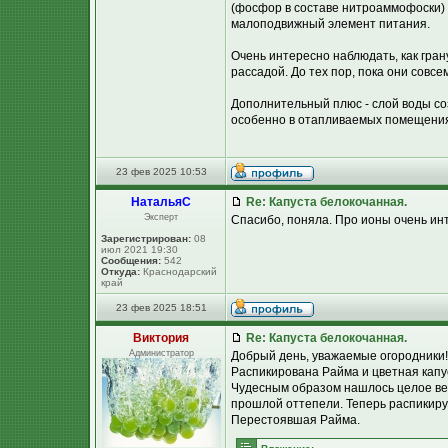
(фосфор в составе нитроаммофоски) т
малоподвижный элемент питания.
Очень интересно наблюдать, как гран
рассадой. До тех пор, пока они совсе
Дополнительный плюс - слой воды со
особенно в отапливаемых помещениях
23 фев 2025 10:53
НатальяС
Re: Капуста белокочанная.
Эксперт
Спасибо, поняла. Про ионы очень инт
Зарегистрирован:
08
июл 2021 19:30
Сообщения:
542
Откуда:
Краснодарский
край
23 фев 2025 18:51
Виктория
Re: Капуста белокочанная.
Администратор
Добрый день, уважаемые огородники!
Распикирована Райма и цветная капу
Чудесным образом нашлось целое вед
прошлой оттепели. Теперь распикирую 
Перестоявшая Райма.