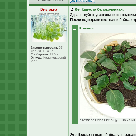
15 фев 2025 12:45
Виктория
Re: Капуста белокочанная.
Администратор
Здравствуйте, уважаемые огородники
После подкормки цветная и Райма ок
Вложение:
Зарегистрирован:
07
мар 2011 14:36
Сообщения:
11749
Откуда:
Краснодарский
край
5307530923392232104.jpg [ 80.42 КБ 
Это белокочанная - Райма ультраран