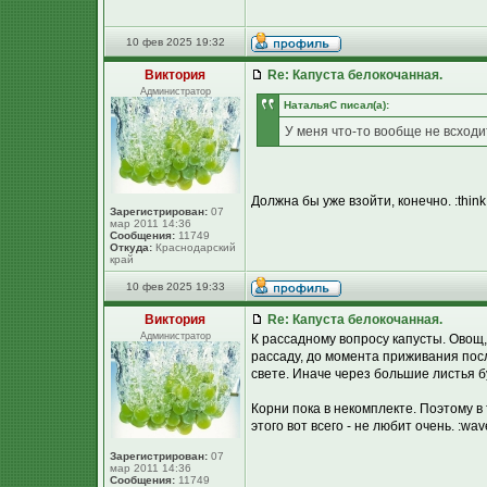
10 фев 2025 19:32
Виктория
Re: Капуста белокочанная.
Администратор
НатальяС писал(а):
У меня что-то вообще не всходит
Должна бы уже взойти, конечно. :think
Зарегистрирован:
07
мар 2011 14:36
Сообщения:
11749
Откуда:
Краснодарский
край
10 фев 2025 19:33
Виктория
Re: Капуста белокочанная.
Администратор
К рассадному вопросу капусты. Овощ,
рассаду, до момента приживания пос
свете. Иначе через большие листья б
Корни пока в некомплекте. Поэтому в
этого вот всего - не любит очень. :wav
Зарегистрирован:
07
мар 2011 14:36
Сообщения:
11749