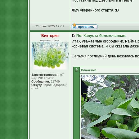
Поставила под две лампы в тепле.
Жду уверенного старта. :D
24 фев 2025 17:01
Виктория
Re: Капуста белокочанная.
Администратор
Итак, уважаемые огородники, Райма 
корневая система. Я бы сказала даже,
Сегодня последний день нежилась по
Вложение:
Зарегистрирован:
07
мар 2011 14:36
Сообщения:
11749
Откуда:
Краснодарский
край