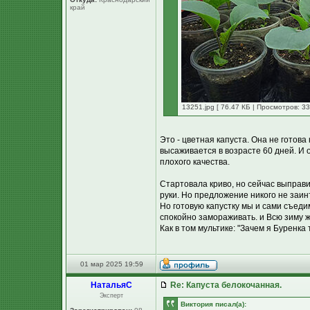
край
13251.jpg [ 76.47 КБ | Просмотров: 33
Это - цветная капуста. Она не готова 
высаживается в возрасте 60 дней. И 
плохого качества.
Стартовала криво, но сейчас выправ
руки. Но предложение никого не заинт
Но готовую капустку мы и сами съеди
спокойно замораживать. и Всю зиму ж
Как в том мультике: "Зачем я Буренка
01 мар 2025 19:59
НатальяС
Re: Капуста белокочанная.
Эксперт
Виктория писал(а):