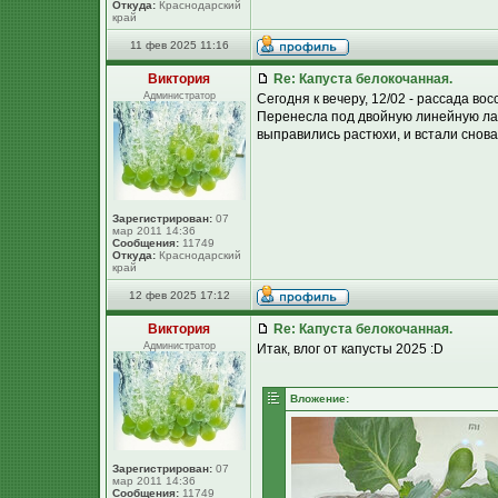
Откуда:
Краснодарский
край
11 фев 2025 11:16
Виктория
Re: Капуста белокочанная.
Администратор
Сегодня к вечеру, 12/02 - рассада во
Перенесла под двойную линейную лам
выправились растюхи, и встали снова
Зарегистрирован:
07
мар 2011 14:36
Сообщения:
11749
Откуда:
Краснодарский
край
12 фев 2025 17:12
Виктория
Re: Капуста белокочанная.
Администратор
Итак, влог от капусты 2025 :D
Вложение:
Зарегистрирован:
07
мар 2011 14:36
Сообщения:
11749