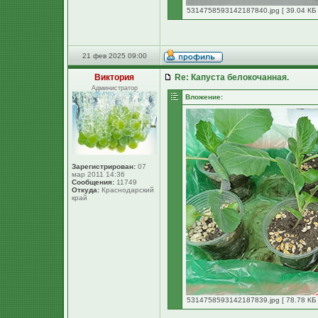
5314758593142187840.jpg [ 39.04 КБ 
21 фев 2025 09:00
Виктория
Re: Капуста белокочанная.
Администратор
Вложение:
Зарегистрирован:
07
мар 2011 14:36
Сообщения:
11749
Откуда:
Краснодарский
край
5314758593142187839.jpg [ 78.78 КБ 