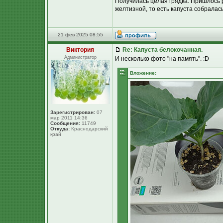
Получилась целая грядка. Пришлось 
желтизной, то есть капуста собралас
21 фев 2025 08:55
Виктория
Re: Капуста белокочанная.
Администратор
И несколько фото "на память". :D
Вложение:
Зарегистрирован:
07
мар 2011 14:36
Сообщения:
11749
Откуда:
Краснодарский
край