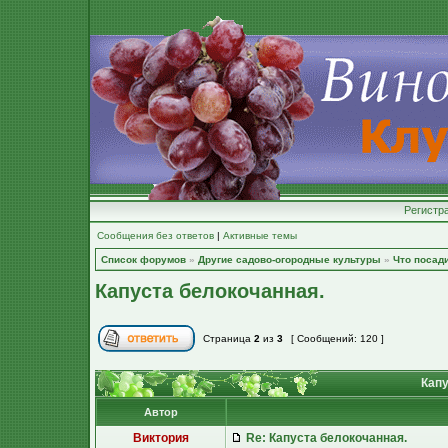
Регистр
Сообщения без ответов
|
Активные темы
Список форумов
»
Другие садово-огородные культуры
»
Что посад
Капуста белокочанная.
Страница
2
из
3
[ Сообщений: 120 ]
Капу
Автор
Виктория
Re: Капуста белокочанная.