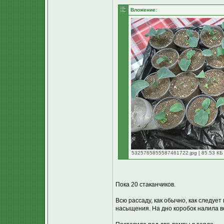
Вложение:
5325765855587461722.jpg [ 85.53 КБ 
Пока 20 стаканчиков.
Всю рассаду, как обычно, как следуе
насыщения. На дно коробок налила во