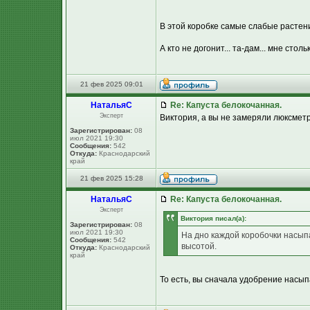
В этой коробке самые слабые растени
А кто не догонит... та-дам... мне стол
21 фев 2025 09:01
НатальяС
Re: Капуста белокочанная.
Эксперт
Виктория, а вы не замеряли люксметр
Зарегистрирован:
08
июл 2021 19:30
Сообщения:
542
Откуда:
Краснодарский
край
21 фев 2025 15:28
НатальяС
Re: Капуста белокочанная.
Эксперт
Виктория писал(а):
Зарегистрирован:
08
июл 2021 19:30
На дно каждой коробочки насып
Сообщения:
542
высотой.
Откуда:
Краснодарский
край
То есть, вы сначала удобрение насып