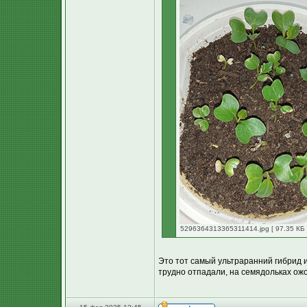
5296364313365311414.jpg [ 97.35 КБ 
Это тот самый ультраранний гибрид 
трудно отпадали, на семядольках ожог