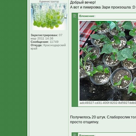
Администратор
Добрый вечер!
А вот и пикировка Зари произошла :D
Вложение:
Зарегистрирован:
07
мар 2011 14:36
Сообщения:
11749
Откуда:
Краснодарский
край
adc49327-cd31-400f-9202-8d5927ddb9c
Получилось 20 штук. Слаборослик тол
просто отщипну.
Вложение: