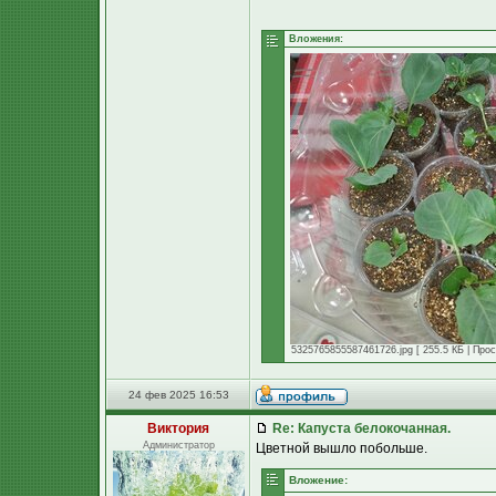
Вложения:
5325765855587461726.jpg [ 255.5 КБ | Прос
24 фев 2025 16:53
Виктория
Re: Капуста белокочанная.
Администратор
Цветной вышло побольше.
Вложение: