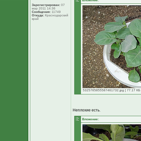
Вложение:
Зарегистрирован:
07
мар 2011 14:36
Сообщения:
11749
Откуда:
Краснодарский
край
5325765855587461732.jpg [ 77.17 КБ 
Неплохие есть.
Вложение: