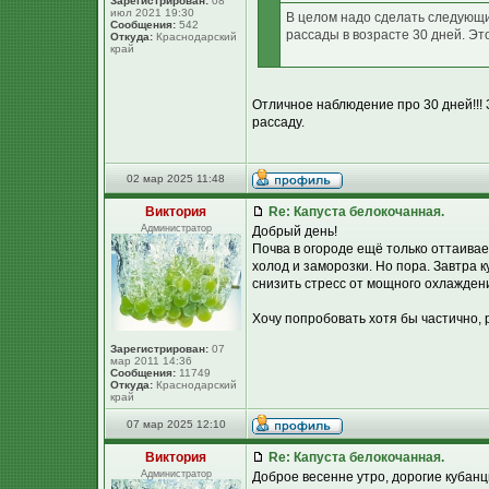
Зарегистрирован:
08
июл 2021 19:30
В целом надо сделать следующи
Сообщения:
542
рассады в возрасте 30 дней. Эт
Откуда:
Краснодарский
край
Отличное наблюдение про 30 дней!!! 
рассаду.
02 мар 2025 11:48
Виктория
Re: Капуста белокочанная.
Администратор
Добрый день!
Почва в огороде ещё только оттаивает
холод и заморозки. Но пора. Завтра ку
снизить стресс от мощного охлаждения
Хочу попробовать хотя бы частично, 
Зарегистрирован:
07
мар 2011 14:36
Сообщения:
11749
Откуда:
Краснодарский
край
07 мар 2025 12:10
Виктория
Re: Капуста белокочанная.
Администратор
Доброе весенне утро, дорогие кубанц