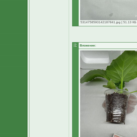
5314758593142187841.jpg [ 51.13 КБ 
Вложение: