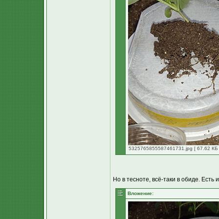
5325765855587461731.jpg [ 67.62 КБ 
Но в тесноте, всё-таки в обиде. Есть 
Вложение: