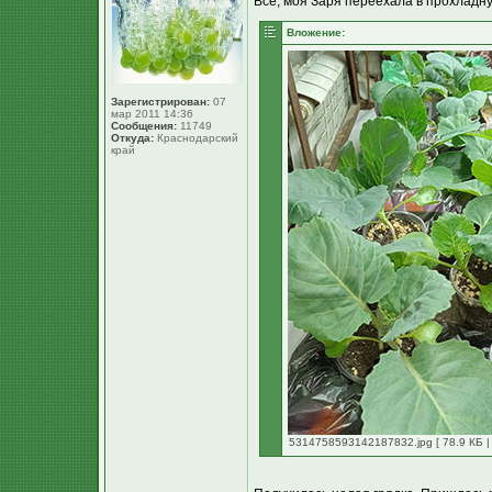
Всё, моя Заря переехала в прохладн
Вложение:
Зарегистрирован:
07
мар 2011 14:36
Сообщения:
11749
Откуда:
Краснодарский
край
5314758593142187832.jpg [ 78.9 КБ |