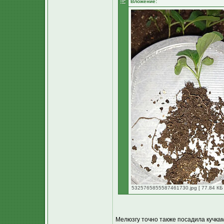
Вложение:
5325765855587461730.jpg [ 77.84 КБ 
Мелюзгу точно также посадила кучкам