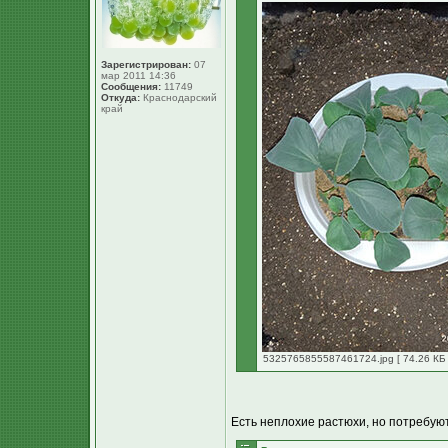
Зарегистрирован:
07
мар 2011 14:36
Сообщения:
11749
Откуда:
Краснодарский
край
5325765855587461724.jpg [ 74.26 КБ 
Есть неплохие растюхи, но потребу