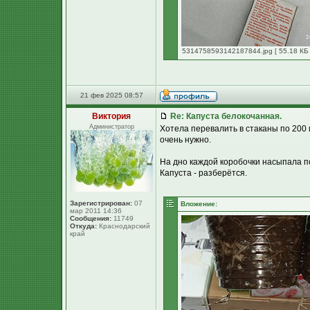
5314758593142187844.jpg [ 55.18 КБ 
21 фев 2025 08:57
Виктория
Re: Капуста белокочанная.
Администратор
Хотела перевалить в стаканы по 200 м
очень нужно.
На дно каждой коробочки насыпала п
Капуста - разберётся.
Зарегистрирован:
07
Вложение:
мар 2011 14:36
Сообщения:
11749
Откуда:
Краснодарский
край