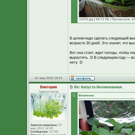
13252.jpg [ 69.72 КБ | Просмотров: 33
В целом надо сделать следующий выв
возрасте 30 дней. Это значит, что в
Вот она стоит, ждет погоды, чтобы пе
вырастить. :D В следующем году — вс
нету. :D
01 мар 2025 19:51
Виктория
Re: Капуста белокочанная.
Администратор
Вложение:
Зарегистрирован:
07
мар 2011 14:36
Сообщения:
11749
Откуда:
Краснодарский