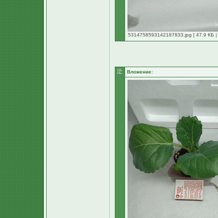
5314758593142187833.jpg [ 47.9 КБ |
Вложение: