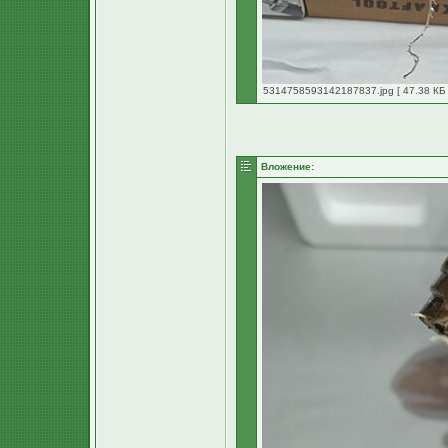
5314758593142187837.jpg [ 47.38 КБ 
Вложение: