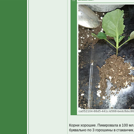
ca052104-88d5-441c-b568-bedcfbbc864
Корни хорошие. Пикировала в 100 мл
буквально по 3 горошины в стаканчик.