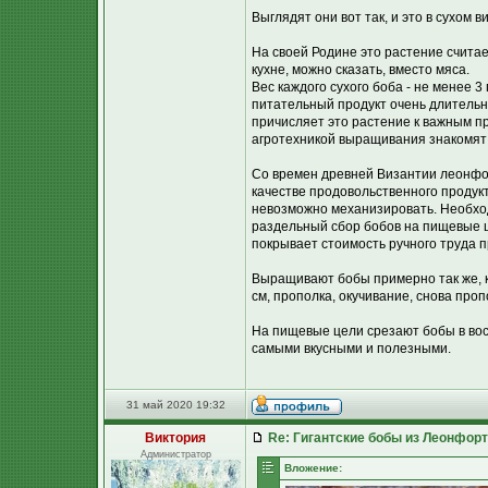
Выглядят они вот так, и это в сухом в
На своей Родине это растение счита
кухне, можно сказать, вместо мяса.
Вес каждого сухого боба - не менее 3
питательный продукт очень длительн
причисляет это растение к важным п
агротехникой выращивания знакомят 
Со времен древней Византии леонфо
качестве продовольственного продукт
невозможно механизировать. Необход
раздельный сбор бобов на пищевые ц
покрывает стоимость ручного труда
Выращивают бобы примерно так же, 
см, прополка, окучивание, снова про
На пищевые цели срезают бобы в вос
самыми вкусными и полезными.
31 май 2020 19:32
Виктория
Re: Гигантские бобы из Леонфор
Администратор
Вложение: