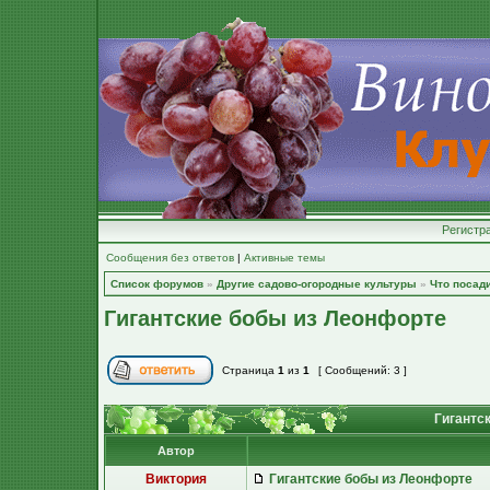
Регистр
Сообщения без ответов
|
Активные темы
Список форумов
»
Другие садово-огородные культуры
»
Что посад
Гигантские бобы из Леонфорте
Страница
1
из
1
[ Сообщений: 3 ]
Гигантс
Автор
Виктория
Гигантские бобы из Леонфорте