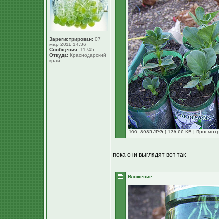
Зарегистрирован:
07
мар 2011 14:36
Сообщения:
11745
Откуда:
Краснодарский
край
100_8935.JPG [ 139.66 КБ | Просмотр
пока они выглядят вот так
Вложение: