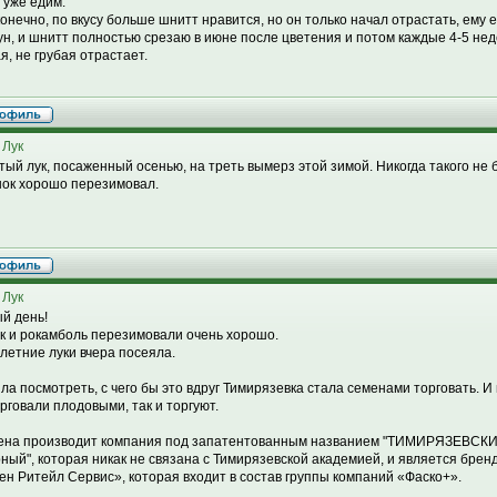
 уже едим.
конечно, по вкусу больше шнитт нравится, но он только начал отрастать, ему 
ун, и шнитт полностью срезаю в июне после цветения и потом каждые 4-5 нед
я, не грубая отрастает.
 Лук
тый лук, посаженный осенью, на треть вымерз этой зимой. Никогда такого не
нок хорошо перезимовал.
 Лук
й день!
к и рокамболь перезимовали очень хорошо.
летние луки вчера посеяла.
ла посмотреть, с чего бы это вдруг Тимирязевка стала семенами торговать. И 
орговали плодовыми, так и торгуют.
ена производит компания под запатентованным названием "ТИМИРЯЗЕВС
ный", которая никак не связана с Тимирязевской академией, и является бре
ен Ритейл Сервис», которая входит в состав группы компаний «Фаско+».