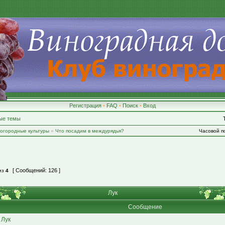
Регистрация
•
FAQ
•
Поиск
•
Вход
ые темы
-огородные культуры
»
Что посадим в междурядья?
Часовой по
[ Сообщений: 126 ]
из
4
Лук
Сообщение
 Лук