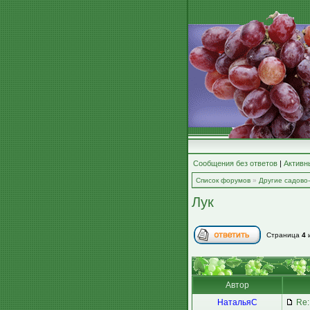
Сообщения без ответов
|
Активн
Список форумов
»
Другие садово
Лук
Страница
4
Автор
НатальяС
Re: