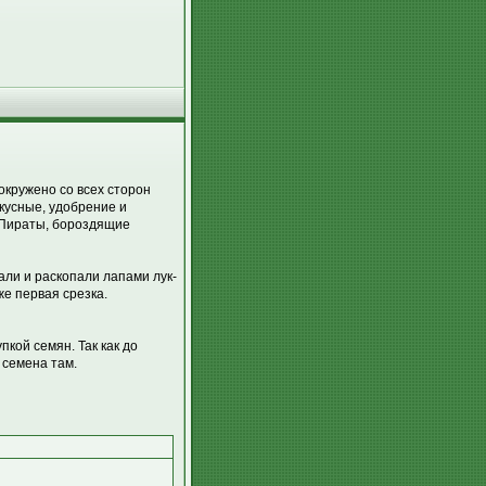
 окружено со всех сторон
кусные, удобрение и
. Пираты, бороздящие
али и раскопали лапами лук-
же первая срезка.
пкой семян. Так как до
 семена там.