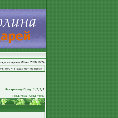
Текущее время: 09 авг 2026 10:24
яс: UTC + 3 часа [ Летнее время ]
На страницу
Пред.
1
,
2
,
3
,
4
Пред. тема
|
След. тема