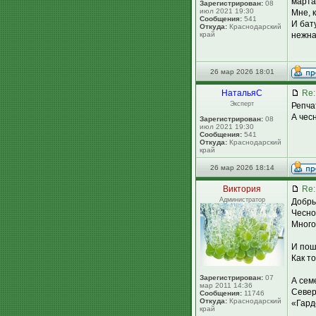
марта
Зарегистрирован:
08
июл 2021 19:30
Мне, 
Сообщения:
541
И бат
Откуда:
Краснодарский
край
нежна
26 мар 2026 18:01
НатальяС
Re:
Эксперт
Репча
А чес
Зарегистрирован:
08
июл 2021 19:30
Сообщения:
541
Откуда:
Краснодарский
край
26 мар 2026 18:14
Виктория
Re:
Администратор
Добры
Чесно
Много
И пош
Как т
Зарегистрирован:
07
А сем
мар 2011 14:36
Север
Сообщения:
11746
Откуда:
Краснодарский
«Гард
край