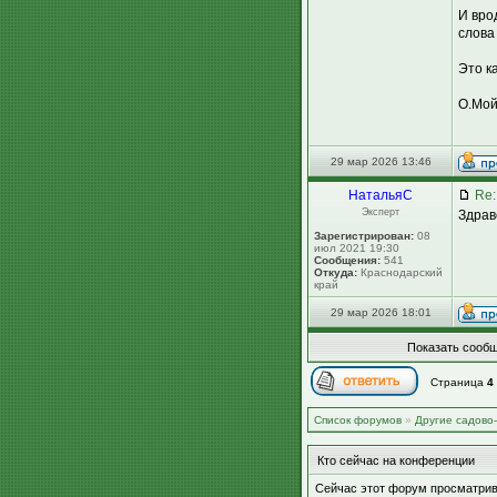
И вро
слова
Это к
О.Мой.
29 мар 2026 13:46
НатальяС
Re:
Эксперт
Здрав
Зарегистрирован:
08
июл 2021 19:30
Сообщения:
541
Откуда:
Краснодарский
край
29 мар 2026 18:01
Показать сообщ
Страница
4
Список форумов
»
Другие садово
Кто сейчас на конференции
Сейчас этот форум просматрив