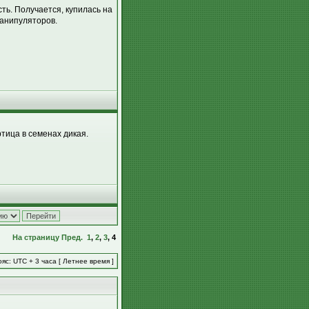
ть. Получается, купилась на
манипуляторов.
тица в семенах дикая.
На страницу
Пред.
1
,
2
,
3
,
4
яс: UTC + 3 часа [ Летнее время ]