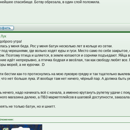
нейшее спасибище. Ботву обрезала, в один слой положила.
 Лук
доброго утра!
лась у меня беда. Рос у меня батун несколько лет в кольце из сетки.
у под черешнями, где вольно ходят куры и гуси. Место само по себе закрытое,
ом. Поэтому птица и шляется, в земле копаются и сорняки подъедают. Яйца в
ние идёт непрерывно, а птичка бодрая и весёлая, так как свободу любят все
оры морей, а не курочки. :D
эти бестии как-то протиснулись на мою луковую грядку и так тщательно выклев
, что нет больше лука. И вообще там нет ничего, чёрный пар. А должна быть у
ь нечего, надо начинать всё с начала, а именно крутануть рулетку удачи с поку
ного магазина далеко, а ПВЗ маркетплейсов в шаговой доступности, заказала
еять не только батун, но и шнитт.
Вложение: