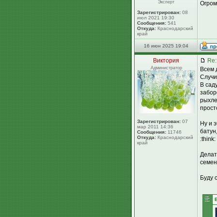
Эксперт
Огром
Зарегистрирован:
08
июл 2021 19:30
Сообщения:
541
Откуда:
Краснодарский
край
16 июн 2025 19:04
Виктория
Re:
Администратор
Всем 
Случи
В сад
забор
рыхле
прост
Зарегистрирован:
07
Ну и 
мар 2011 14:36
батун
Сообщения:
11746
Откуда:
Краснодарский
:think:
край
Делат
семен
Буду с