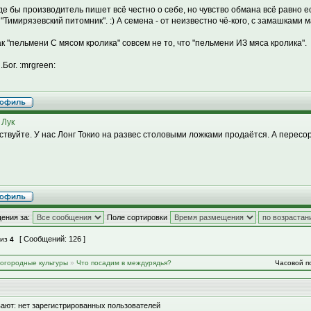
де бы производитель пишет всё честно о себе, но чувство обмана всё равно ес
 "Тимирязевский питомник". :) А семена - от неизвестно чё-кого, с замашками 
ак "пельмени С мясом кролика" совсем не то, что "пельмени ИЗ мяса кролика".
Бог. :mrgreen:
 Лук
ствуйте. У нас Лонг Токио на развес столовыми ложками продаётся. А пересор
ения за:
Поле сортировки
[ Сообщений: 126 ]
из
4
-огородные культуры
»
Что посадим в междурядья?
Часовой по
ают: нет зарегистрированных пользователей