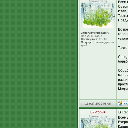
Администратор
Всем 
Сезон
Итак,
Треть
Преды
Во вр
Зарегистрирован:
07
колон
мар 2011 14:36
узког
Сообщения:
11745
Откуда:
Краснодарский
край
Также
Сосед
борьб
Обраб
вишни
разви
прохл
Медью
11 май 2026 08:08
Виктория
Re:
Администратор
Всем 
Вчера
Калип