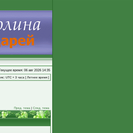
Текущее время: 06 авг 2026 14:35
яс: UTC + 3 часа [ Летнее время ]
Пред. тема
|
След. тема