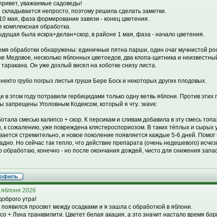
привет, уважаемые садоведы!
 складывается непросто, поэтому решила сделать заметки.
 10 мая, фаза формирование завязи - конец цветения.
я комплексная обработка.
дущая была искра+делан+скор, в районе 1 мая, фаза - начало цветения.
емя обработки обнаружены: единичные пятна парши, один очаг мучнистой рос
ке Медовое, несколько яблонных цветоедов, два клопа-щитника и неизвестны
о таракана. Он уже дохлый висел на хоботке снизу листа.
 некто грубо погрыз листья груши Бере Боск и некоторых других плодовых.
и в этом году потравили гербицидами только одну ветвь яблони. Против этих 
ы запрещены Уголовным Кодексом, который я чту. :wave:
отала смесью калипсо + скор. К персикам и сливам добавила в эту смесь топа
, к сожалению, уже повреждена клястероспориозом. В таких тёплых и сырых 
вается стремительно, и новое поколение появляется каждые 5-6 дней. Помог 
адно. Но сейчас так тепло, что действие препарата (очень недешевого) исчез
 обработаю, конечно - но после окончания дождей, чисто для снижения запа
 яблоня 2026
доброго утра!
 появился просвет между осадками и я зашла с обработкой в яблони.
со + Луна транквилити. Цветет белая акация, а это значит настало время бо