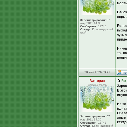
молям
Бабоч
опрыс
Зарегистрирован:
07
мар 2011 14:36
Есть 
Сообщения:
11745
Откуда:
Краснодарский
выход
край
чуть-
придё
Никог
так н
появл
20 май 2026 09:22
Виктория
Re:
Администратор
Здрав
В это
имунн
Из-за
(конт
Обяза
Зарегистрирован:
07
легли
мар 2011 14:36
каждо
Сообщения:
11745
Откуда:
Краснодарский