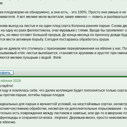
и.
ек плодожорки не обнаружено, а они есть, - это 100%. Просто они умные и н
кивателя. А вот мелкие моли вылетали, какие именно — ловить и разбираться
снова выход на листья и на один плод сорта Колонна ранняя парши. Снова дв
 на одну из раек филлостикоза, очаг муравьев с тлями. Вроде бы проявляют 
чуть, но явно готовят большой прорыв. До конца месяца по прогнозу дожди б
тся вести активную борьбу. Сегодня постараюсь обработать груши.
да не думала что столкнусь с признаками переувлажнения на яблоне у нас. П
азываемый отёк: листья выгибаются, становятся хрупкими и хрустят при смина
яются мелкие пузырьки с водой. :think:
 яблоня 2026
ствуйте!
м году я поклялась себе, что далее коллекция будет пополняться только сорт
ы против парши, хотябы парши плодов.
 идеальных для парши и мучнистой условий, на неустойчивых сортах, несмо
актник+системник) обработки, несмотря на дополнительные опрыскивания - па
тельно есть повреждения между листиком и завязью, или где-то в вворонке пл
 фунгициды и сохраняется влага. :mrgreen: Деревьев много, просто невозмож
е яблочко.