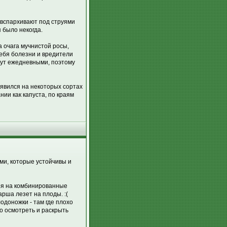
е вспархивают под струями
 было некогда.
а очага мучнистой росы,
себя болезни и вредители
удут ежедневными, поэтому
оявился на некоторых сортах
нии как капуста, по краям
ами, которые устойчивы и
тря на комбинированные
рша лезет на плоды. :(
одоножки - там где плохо
но осмотреть и раскрыть