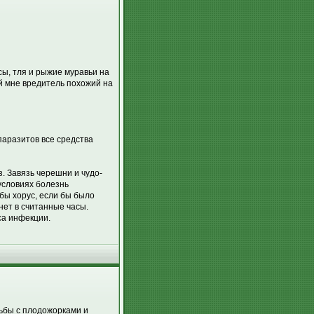
ы, тля и рыжие муравьи на
й мне вредитель похожий на
паразитов все средства
з. Завязь черешни и чудо-
условиях болезнь
бы хорус, если бы было
нет в считанные часы.
са инфекции.
рьбы с плодожорками и