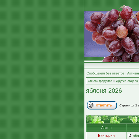
Сообщения без ответов
|
Активн
Список форумов
»
Другие садово
яблоня 2026
Страница
1
Автор
Виктория
ябл