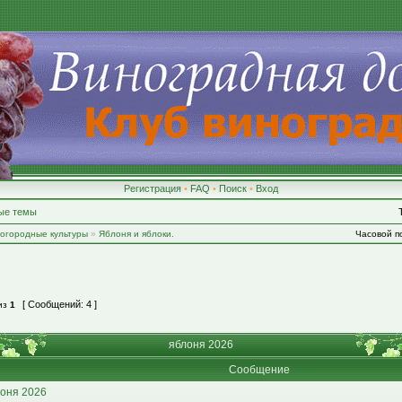
Регистрация
•
FAQ
•
Поиск
•
Вход
ые темы
-огородные культуры
»
Яблоня и яблоки.
Часовой по
[ Сообщений: 4 ]
из
1
яблоня 2026
Сообщение
оня 2026