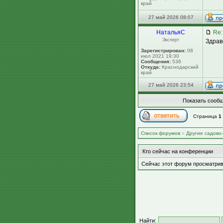
край
27 май 2026 08:07
НатальяС
Re:
Эксперт
Здрав
Зарегистрирован:
08
июл 2021 19:30
Сообщения:
536
Откуда:
Краснодарский
край
27 май 2026 23:54
Показать сообщ
Страница
1
Список форумов
»
Другие садово
Кто сейчас на конференции
Сейчас этот форум просматрив
Найти: