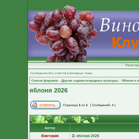
Регистр
Сообщения без ответов
|
Активные темы
Список форумов
»
Другие садово-огородные культуры
»
Яблоня и я
яблоня 2026
Страница
1
из
1
[ Сообщений: 4 ]
Автор
Виктория
яблоня 2026