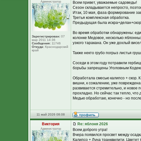
Администратор
Всем привет, уважаемые садоведы!
Сезон складывается непросто, поэто
Итак, 10 мая, фаза формирование зав
Третья комплексная обработка.
Предыдущая была искра+делан+скор, 
Во время обработки обнаружены: еди
Зарегистрирован:
07
колонке Медовое, несколько яблонны
мар 2011 14:36
узкого таракана. Он уже дохлый висел
Сообщения:
11746
Откуда:
Краснодарский
край
Также некто грубо погрыз листья гру
Соседи в этом году потравили гербиц
борьбы запрещены Уголовным Кодексо
Обработала смесью калипсо + скор. К
вишни, к сожалению, уже повреждена
развивается стремительно, и новое п
прохладно. Но сейчас так тепло, что
Медью обработаю, конечно - но посл
11 май 2026 08:08
Виктория
Re: яблоня 2026
Администратор
Всем доброго утра!
Вчера появился просвет между осадка
Калипсо + Луна транквилити. Цветет 