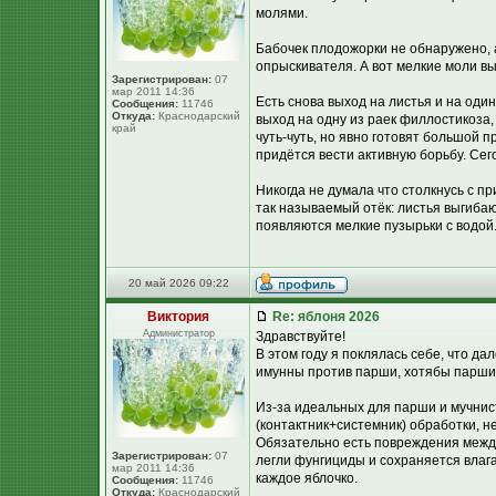
молями.
Бабочек плодожорки не обнаружено, а
опрыскивателя. А вот мелкие моли вы
Зарегистрирован:
07
мар 2011 14:36
Есть снова выход на листья и на оди
Сообщения:
11746
Откуда:
Краснодарский
выход на одну из раек филлостикоза,
край
чуть-чуть, но явно готовят большой 
придётся вести активную борьбу. Се
Никогда не думала что столкнусь с п
так называемый отёк: листья выгибаю
появляются мелкие пузырьки с водой. 
20 май 2026 09:22
Виктория
Re: яблоня 2026
Администратор
Здравствуйте!
В этом году я поклялась себе, что д
имунны против парши, хотябы парши
Из-за идеальных для парши и мучнис
(контактник+системник) обработки, н
Обязательно есть повреждения между 
Зарегистрирован:
07
легли фунгициды и сохраняется влага
мар 2011 14:36
каждое яблочко.
Сообщения:
11746
Откуда:
Краснодарский