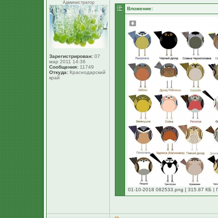
Администратор
Вложение:
Зарегистрирован:
07
мар 2011 14:36
Сообщения:
11749
Откуда:
Краснодарский
край
01-10-2018 082533.png [ 315.87 КБ | 