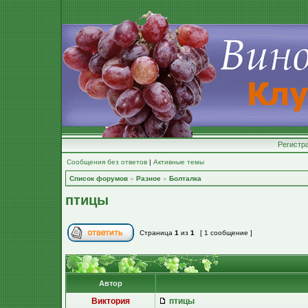
Регистр
Сообщения без ответов
|
Активные темы
Список форумов
»
Разное
»
Болталка
птицы
Страница
1
из
1
[ 1 сообщение ]
Автор
Виктория
птицы