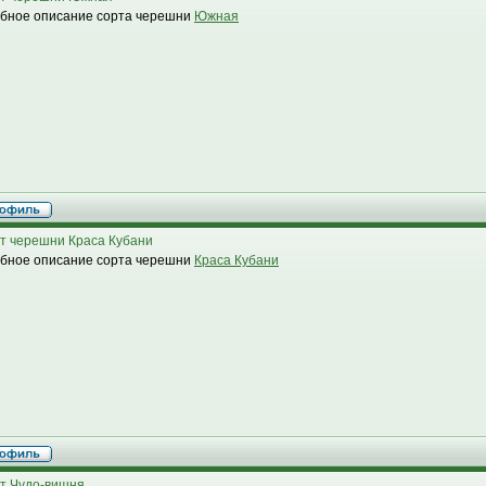
бное описание сорта черешни
Южная
т черешни Краса Кубани
бное описание сорта черешни
Краса Кубани
т Чудо-вишня