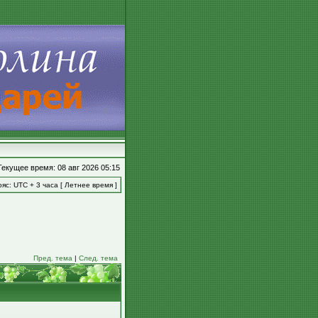
Текущее время: 08 авг 2026 05:15
яс: UTC + 3 часа [ Летнее время ]
Пред. тема
|
След. тема