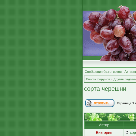
Сообщения без ответов
|
Активн
Список форумов
»
Другие садово
сорта черешни
Страница
1
Автор
Виктория
сор