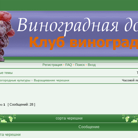
Регистрация
•
FAQ
•
Поиск
•
Вход
ые темы
-огородные культуры
»
Выращивание черешни
Часовой по
[ Сообщений: 28 ]
из
1
сорта черешни
Сообщение
та черешни