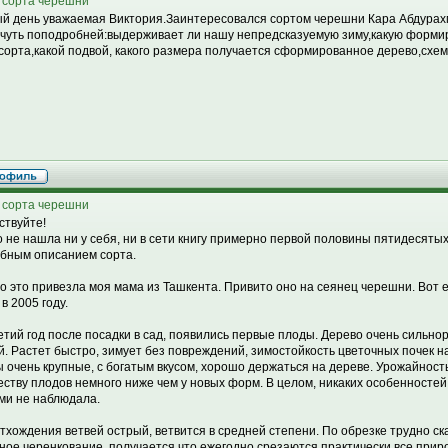
 сорта черешни
й день уважаемая Виктория.Заинтересовался сортом черешни Кара Абдурах
 чуть поподробней:выдерживает ли нашу непредсказуемую зиму,какую форми
 сорта,какой подвой, какого размера получается сформированное дерево,схему
 сорта черешни
ствуйте!
о не нашла ни у себя, ни в сети книгу примерно первой половины пятидесятых 
бным описанием сорта.
о это привезла моя мама из Ташкента. Привито оно на сеянец черешни. Вот 
 в 2005 году.
етий год после посадки в сад, появились первые плоды. Дерево очень сильно
й. Растет быстро, зимует без повреждений, зимостойкость цветочных почек н
 очень крупные, с богатым вкусом, хорошо держаться на дереве. Урожайность,
еству плодов немного ниже чем у новых форм. В целом, никаких особенностей
ми не наблюдала.
отхождения ветвей острый, ветвится в средней степени. По обрезке трудно ск
ное черенкование, получается что ежегодно срезаются практически все приро