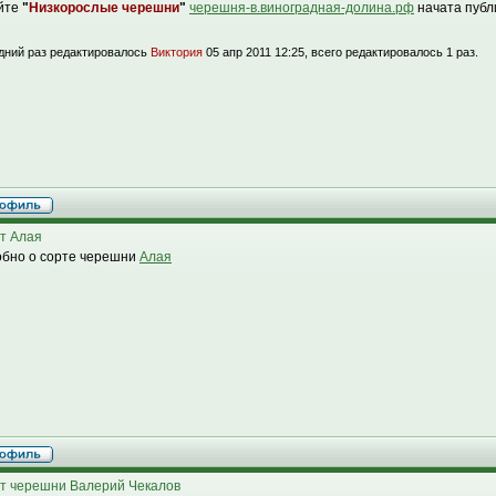
йте
"
Низкорослые черешни
"
черешня-в.виноградная-долина.рф
начата публ
дний раз редактировалось
Виктория
05 апр 2011 12:25, всего редактировалось 1 раз.
т Алая
бно о сорте черешни
Алая
т черешни Валерий Чекалов