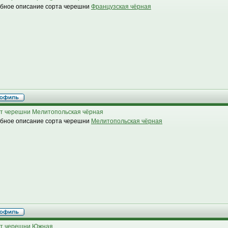
бное описание сорта черешни
Французская чёрная
т черешни Мелитопольская чёрная
бное описание сорта черешни
Мелитопольская чёрная
т черешни Южная