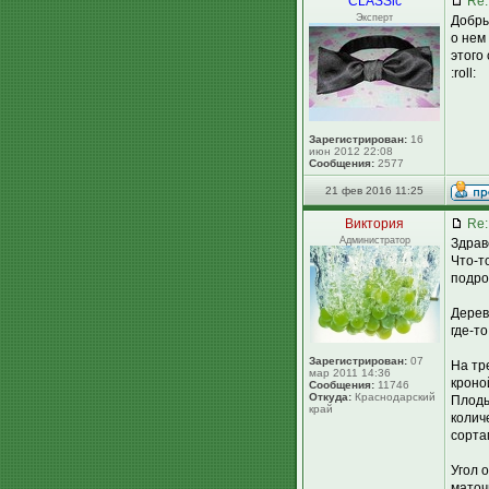
CLASSic
Re:
Эксперт
Добры
о нем
этого
:roll:
Зарегистрирован:
16
июн 2012 22:08
Сообщения:
2577
21 фев 2016 11:25
Виктория
Re:
Администратор
Здрав
Что-т
подро
Дерев
где-то
Зарегистрирован:
07
На тр
мар 2011 14:36
кроно
Сообщения:
11746
Откуда:
Краснодарский
Плоды
край
колич
сорта
Угол 
маточ