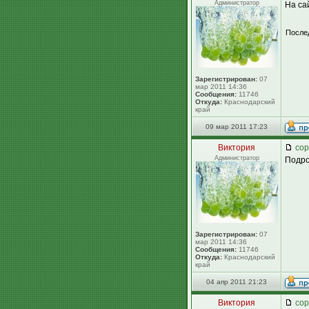
Администратор
На са
После
Зарегистрирован:
07
мар 2011 14:36
Сообщения:
11746
Откуда:
Краснодарский
край
09 мар 2011 17:23
Виктория
сор
Администратор
Подро
Зарегистрирован:
07
мар 2011 14:36
Сообщения:
11746
Откуда:
Краснодарский
край
04 апр 2011 21:23
Виктория
сор