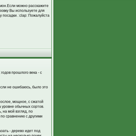
мон.Если можно расскажите
ровку Вы используете для
 посадки. :clap: Пожалуйста
годов прошлого века - с
если не ошибаюсь, было это
рослое, мощное, с сжатой
а уровне обычных сортов.
 на мой взгляд, по
 по сравнению с другими
азать - дерево идет под
сты на несколько почек.