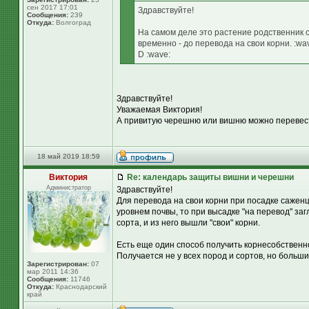
сен 2017 17:01
Здравствуйте!
Сообщения:
239
Откуда:
Волгоград
На самом деле это растение родственник с
временно - до перевода на свои корни. :wa
D :wave:
Здравствуйте!
Уважаемая Виктория!
А привитую черешню или вишню можно перевест
18 май 2019 18:59
Виктория
Re: календарь защиты вишни и черешни
Администратор
Здравствуйте!
Для перевода на свои корни при посадке саженц
уровнем почвы, то при высадке "на перевод" заг
сорта, и из него вышли "свои" корни.
Есть еще один способ получить корнесобственно
Получается не у всех пород и сортов, но больш
Зарегистрирован:
07
мар 2011 14:36
Сообщения:
11746
Откуда:
Краснодарский
край