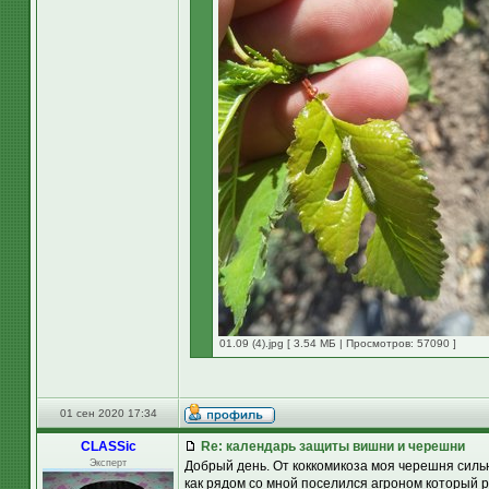
01.09 (4).jpg [ 3.54 МБ | Просмотров: 57090 ]
01 сен 2020 17:34
CLASSic
Re: календарь защиты вишни и черешни
Эксперт
Добрый день. От коккомикоза моя черешня сильн
как рядом со мной поселился агроном который р