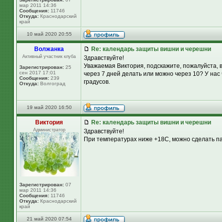
мар 2011 14:36
Сообщения:
11746
Откуда:
Краснодарский
край
10 май 2020 20:55
Волжанка
Re: календарь защиты вишни и черешни
Активный участник клуба
Здравствуйте!
Уважаемая Виктория, подскажите, пожалуйста, 
Зарегистрирован:
25
сен 2017 17:01
через 7 дней делать или можно через 10? У нас
Сообщения:
239
градусов.
Откуда:
Волгоград
19 май 2020 16:50
Виктория
Re: календарь защиты вишни и черешни
Администратор
Здравствуйте!
При температурах ниже +18С, можно сделать па
Зарегистрирован:
07
мар 2011 14:36
Сообщения:
11746
Откуда:
Краснодарский
край
21 май 2020 07:54