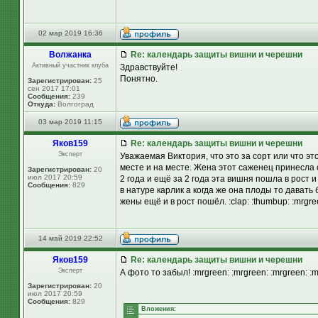
02 мар 2019 16:36
Волжанка
Re: календарь защиты вишни и черешни
Активный участник клуба
Здравствуйте!
Понятно.
Зарегистрирован:
25
сен 2017 17:01
Сообщения:
239
Откуда:
Волгоград
03 мар 2019 11:15
Яков159
Re: календарь защиты вишни и черешни
Эксперт
Уважаемая Виктория, что это за сорт или что это
месте и на месте. Жена этот саженец принесла о
Зарегистрирован:
20
июл 2017 20:59
2 года и ещё за 2 года эта вишня пошла в рост 
Сообщения:
829
в натуре карлик а когда же она плоды то давать 
жены ещё и в рост пошёл. :clap: :thumbup: :mrgr
14 май 2019 22:52
Яков159
Re: календарь защиты вишни и черешни
Эксперт
А фото то забыл! :mrgreen: :mrgreen: :mrgreen: :
Зарегистрирован:
20
июл 2017 20:59
Сообщения:
829
Вложения: