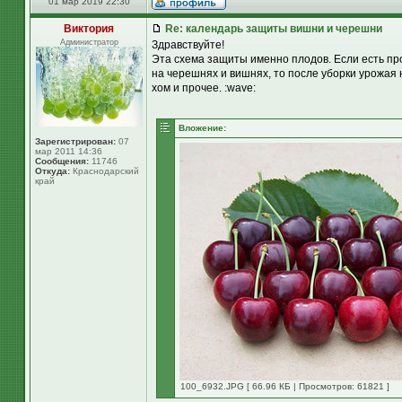
01 мар 2019 22:30
Виктория
Re: календарь защиты вишни и черешни
Администратор
Здравствуйте!
Эта схема защиты именно плодов. Если есть пр
на черешнях и вишнях, то после уборки урожая
хом и прочее. :wave:
Вложение:
Зарегистрирован:
07
мар 2011 14:36
Сообщения:
11746
Откуда:
Краснодарский
край
100_6932.JPG [ 66.96 КБ | Просмотров: 61821 ]