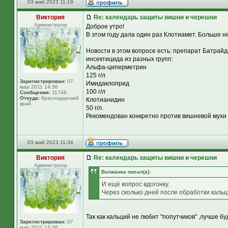
03 май 2023 11:19
Виктория
Re: календарь защиты вишни и черешни
Администратор
Доброе утро!
В этом году дала один раз Клотиамет. Больше не
Новости в этом вопросе есть: препарат Батрайде
инсектицида из разных групп:
Альфа-циперметрин
125 г/л
Зарегистрирован:
07
Имидаклоприд
мар 2011 14:36
100 г/л
Сообщения:
11746
Откуда:
Краснодарский
Клотианидин
край
50 г/л.
Рекомендован конкретно против вишневой мухи 
03 май 2023 11:34
Виктория
Re: календарь защиты вишни и черешни
Администратор
Волжанка писал(а):
И ещё вопрос вдогонку.
Через сколько дней после обработки каль
Так как кальций не любит "попутчиков" ,лучше б
Зарегистрирован:
07
мар 2011 14:36