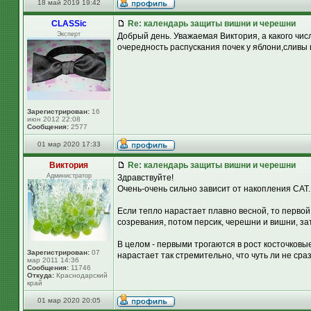
18 май 2019 19:42
CLASSic
Re: календарь защиты вишни и черешни
Эксперт
Добрый день. Уважаемая Виктория, а какого чи
очередность распускания почек у яблони,сливы
Зарегистрирован:
16
июн 2012 22:08
Сообщения:
2577
01 мар 2020 17:33
Виктория
Re: календарь защиты вишни и черешни
Администратор
Здравствуйте!
Очень-очень сильно зависит от накопления САТ.
Если тепло нарастает плавно весной, то первой
созревания, потом персик, черешни и вишни, за
В целом - первыми трогаются в рост косточковые
Зарегистрирован:
07
нарастает так стремительно, что чуть ли не сра
мар 2011 14:36
Сообщения:
11746
Откуда:
Краснодарский
край
01 мар 2020 20:05