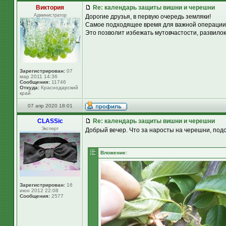
Виктория
Re: календарь защиты вишни и черешни
Администратор
Дорогие друзья, в первую очередь земляки!
Самое подходящее время для важной операции: 
Это позволит избежать мутовчастости, развилок
Зарегистрирован:
07
мар 2011 14:36
Сообщения:
11746
Откуда:
Краснодарский
край
07 апр 2020 18:01
CLASSic
Re: календарь защиты вишни и черешни
Эксперт
Добрый вечер. Что за наросты на черешни, подс
Вложение:
Зарегистрирован:
16
июн 2012 22:08
Сообщения:
2577