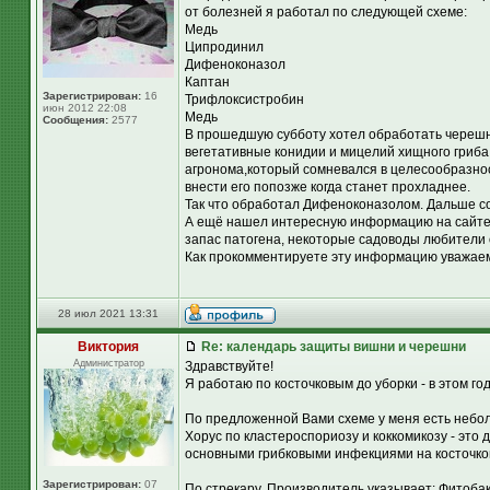
от болезней я работал по следующей схеме:
Медь
Ципродинил
Дифеноконазол
Каптан
Зарегистрирован:
16
Трифлоксистробин
июн 2012 22:08
Медь
Сообщения:
2577
В прошедшую субботу хотел обработать черешню
вегетативные конидии и мицелий хищного гриба 
агронома,который сомневался в целесообразнос
внести его попозже когда станет прохладнее.
Так что обработал Дифеноконазолом. Дальше со
А ещё нашел интересную информацию на сайте
запас патогена, некоторые садоводы любители
Как прокомментируете эту информацию уважае
28 июл 2021 13:31
Виктория
Re: календарь защиты вишни и черешни
Администратор
Здравствуйте!
Я работаю по косточковым до уборки - в этом г
По предложенной Вами схеме у меня есть неболь
Хорус по кластероспориозу и коккомикозу - это 
основными грибковыми инфекциями на косточко
Зарегистрирован:
07
По стрекару. Производитель указывает: Фитобак