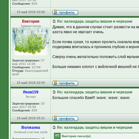
июл 2017 20:59
Сообщения:
829
15 май 2019 20:00
Виктория
Re: календарь защиты вишни и черешни
Администратор
Думаю, что в данном случае стоит развести на ве
азота явно не хватает очень.
Если почва сухая, то нужно пролить сначала вок
подкормка впиталась и проникла глубоко к корня
Сверху очень желательно положить слой мульчи: 
Зарегистрирован:
07
мар 2011 14:36
Больше никаких хлопот с войлочной вишней не 
Сообщения:
11746
Откуда:
Краснодарский
край
15 май 2019 20:55
Яков159
Re: календарь защиты вишни и черешни
Эксперт
Большое спасибо Вам!!! :wave: :wave: :wave:
Зарегистрирован:
20
июл 2017 20:59
Сообщения:
829
16 май 2019 20:21
Волжанка
Re: календарь защиты вишни и черешни
Активный участник клуба
Виктория писал(а):
Зарегистрирован:
25