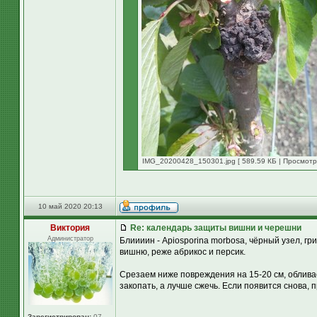
IMG_20200428_150301.jpg [ 589.59 КБ | Просмотро
10 май 2020 20:13
Виктория
Re: календарь защиты вишни и черешни
Администратор
Блиииин - Apiosporina morbosa, чёрный узел, гр
вишню, реже абрикос и персик.
Срезаем ниже повреждения на 15-20 см, обливае
закопать, а лучше сжечь. Если появится снова, 
Зарегистрирован:
07