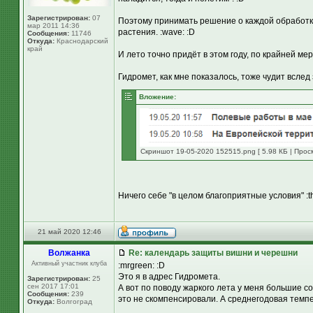
Зарегистрирован:
07
Поэтому принимать решение о каждой обработк
мар 2011 14:36
растения. :wave: :D
Сообщения:
11746
Откуда:
Краснодарский
край
И лето точно придёт в этом году, по крайней ме
Гидромет, как мне показалось, тоже чудит вслед з
Вложение:
Скриншот 19-05-2020 152515.png [ 5.98 КБ | Прос
Ничего себе "в целом благоприятные условия" :th
21 май 2020 12:46
Волжанка
Re: календарь защиты вишни и черешни
Активный участник клуба
:mrgreen: :D
Это я в адрес Гидромета.
Зарегистрирован:
25
сен 2017 17:01
А вот по поводу жаркого лета у меня большие 
Сообщения:
239
это не скомпенсировали. А среднегодовая темп
Откуда:
Волгоград