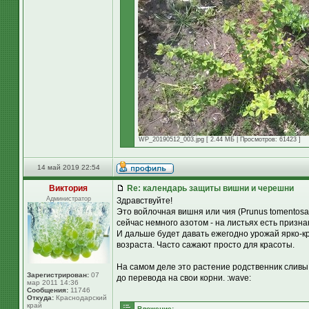
WP_20190512_003.jpg [ 2.44 МБ | Просмотров: 61423 ]
14 май 2019 22:54
Виктория
Re: календарь защиты вишни и черешни
Администратор
Здравствуйте!
Это войлочная вишня или чия (Prunus tomentosa
сейчас немного азотом - на листьях есть призна
И дальше будет давать ежегодно урожай ярко-кр
возраста. Часто сажают просто для красоты.
На самом деле это растение родственник сливы.
Зарегистрирован:
07
до перевода на свои корни. :wave:
мар 2011 14:36
Сообщения:
11746
Откуда:
Краснодарский
край
Вложение: