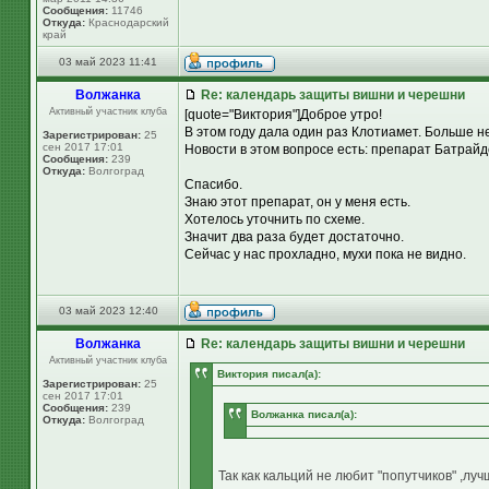
Сообщения:
11746
Откуда:
Краснодарский
край
03 май 2023 11:41
Волжанка
Re: календарь защиты вишни и черешни
Активный участник клуба
[quote="Виктория"]Доброе утро!
В этом году дала один раз Клотиамет. Больше не
Зарегистрирован:
25
сен 2017 17:01
Новости в этом вопросе есть: препарат Батрайде
Сообщения:
239
Откуда:
Волгоград
Спасибо.
Знаю этот препарат, он у меня есть.
Хотелось уточнить по схеме.
Значит два раза будет достаточно.
Сейчас у нас прохладно, мухи пока не видно.
03 май 2023 12:40
Волжанка
Re: календарь защиты вишни и черешни
Активный участник клуба
Виктория писал(а):
Зарегистрирован:
25
сен 2017 17:01
Сообщения:
239
Волжанка писал(а):
Откуда:
Волгоград
Так как кальций не любит "попутчиков" ,лу