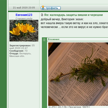
21 май 2020 23:05
Евгения123
Re: календарь защиты вишни и черешни
Старожил клуба
добрый вечер, Виктория :wave:
вот нашла вчера такую ветку. и как на зло, сека
человечески ... если это не вирус и не нужно бра
Вложения:
Зарегистрирован:
05
май 2020 22:47
Сообщения:
73
Откуда:
Беларусь,
Минская обл.
11.JPG [ 241.5 КБ | Просмотров: 58479 ]