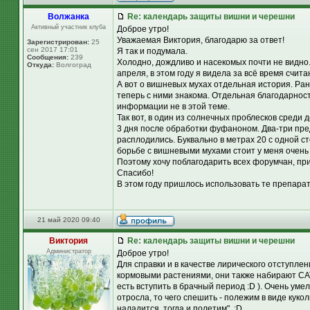
Волжанка
Re: календарь защиты вишни и черешни
Активный участник клуба
Доброе утро!
Уважаемая Виктория, благодарю за ответ!
Зарегистрирован:
25
сен 2017 17:01
Я так и подумала.
Сообщения:
239
Холодно, дождливо и насекомых почти не видно
Откуда:
Волгоград
апреля, в этом году я видела за всё время счит
А вот о вишневых мухах отдельная история. Ран
теперь с ними знакома. Отдельная благодарнос
информации не в этой теме.
Так вот, в один из солнечных проблесков среди
3 дня после обработки фуфаноном. Два-три пре
расплодились. Буквально в метрах 20 с одной с
борьбе с вишневыми мухами стоит у меня очень 
Поэтому хочу поблагодарить всех форумчан, п
Спасибо!
В этом году пришлось использовать те препараты
21 май 2020 09:40
Виктория
Re: календарь защиты вишни и черешни
Администратор
Доброе утро!
Для справки и в качестве лирического отступле
кормовыми растениями, они также набирают САТ 
есть вступить в брачный период :D ). Очень уме
отросла, то чего спешить - полежим в виде кукол
наладится, тогда и полетим". :D