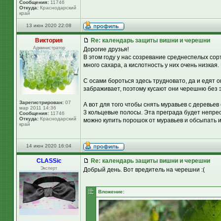
Сообщения:
11746
Откуда:
Краснодарский
край
13 июн 2020 22:08
Виктория
Re: календарь защиты вишни и черешни
Администратор
Дорогие друзья!
В этом году у нас созревание среднеспелых сор
много сахара, а кислотность у них очень низка
С осами бороться здесь трудновато, да и едят о
забраживает, поэтому кусают они черешню без 
Зарегистрирован:
07
А вот для того чтобы снять муравьев с деревьев
мар 2011 14:36
3 кольцевые полосы. Эта преграда будет непрео
Сообщения:
11746
Откуда:
Краснодарский
можно купить порошок от муравьев и обсыпать им
край
14 июн 2020 16:04
CLASSic
Re: календарь защиты вишни и черешни
Эксперт
Добрый день. Вот вредитель на черешни :(
Вложение: