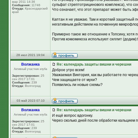
мар 2011 14:36
сульфат стрептотрицинового комплекса), что соо
Сообщения:
11746
Откуда:
Краснодарский
Что означает, что этот препарат может быть эф
край
Каптан я не уважаю. Там и короткий защитный п
негативным действием на почвенную микрофлор
Примерно такое же отношение к Топсину, хотя 
Против коккомикоза используют силлит (додим):th
28 июл 2021 19:04
Волжанка
Re: календарь защиты вишни и черешни
Активный участник клуба
Доброе утро всем!
Уважаемая Виктория, как вы работаете по чере
Зарегистрирован:
25
сен 2017 17:01
Чем защищаете от мухи?
Сообщения:
239
Появились ли новые схемы?
Откуда:
Волгоград
03 май 2023 07:10
Волжанка
Re: календарь защиты вишни и черешни
Активный участник клуба
И ещё вопрос вдогонку.
Через сколько дней после обработки кальцием 
Зарегистрирован:
25
сен 2017 17:01
Сообщения:
239
Откуда:
Волгоград