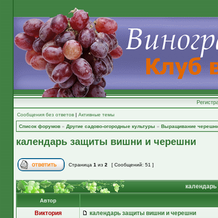
Регистр
Сообщения без ответов
|
Активные темы
Список форумов
»
Другие садово-огородные культуры
»
Выращивание черешн
календарь защиты вишни и черешни
Страница
1
из
2
[ Сообщений: 51 ]
календарь 
Автор
Виктория
календарь защиты вишни и черешни