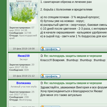
Администратор
1. санитарная обрезка и лечение ран
2. борьба с болезнями и вредителями
а) по спящим почкам - 3 % медный купорос;
б) бутоны уже на ножках - хорус;
в) раскрытый цветок - скор+хорус, баковая смесь
Зарегистрирован:
07
г) 10 дней после цветения - 2-3 раза, с интерв
мар 2011 14:36
д) в начале окрашивания - кальцивое удобрение
Сообщения:
11746
Откуда:
Краснодарский
е) в сырой год - свитч или 1 % бордосска для ко
край
19 фев 2019 19:08
Яков159
Re: календарь защиты вишни и черешни
Эксперт
Классс!!! Вовремя. :thumbup: :thumbup: :thumbup: :t
Зарегистрирован:
20
июл 2017 20:59
Сообщения:
829
19 фев 2019 21:12
Волжанка
Re: календарь защиты вишни и черешни
Активный участник клуба
Здравствуйте, уважаемая Виктория и все форум
Хочу присоединиться к благодарности Якова!
Зарегистрирован:
25
сен 2017 17:01
Для меня это также актуально
Сообщения:
239
Откуда:
Волгоград