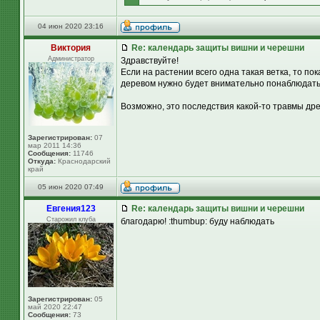
04 июн 2020 23:16
Виктория
Re: календарь защиты вишни и черешни
Администратор
Здравствуйте!
Если на растении всего одна такая ветка, то п
деревом нужно будет внимательно понаблюдать
Возможно, это последствия какой-то травмы дре
Зарегистрирован:
07
мар 2011 14:36
Сообщения:
11746
Откуда:
Краснодарский
край
05 июн 2020 07:49
Евгения123
Re: календарь защиты вишни и черешни
Старожил клуба
благодарю! :thumbup: буду наблюдать
Зарегистрирован:
05
май 2020 22:47
Сообщения:
73