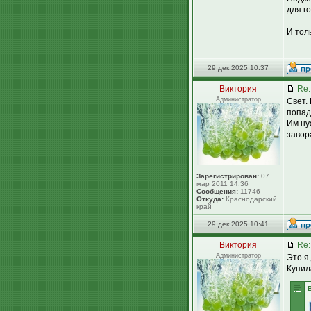
для г
И тол
29 дек 2025 10:37
Виктория
Re:
Администратор
Свет.
попад
Им ну
завор
Зарегистрирован:
07
мар 2011 14:36
Сообщения:
11746
Откуда:
Краснодарский
край
29 дек 2025 10:41
Виктория
Re:
Администратор
Это я,
Купил