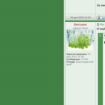
За окн
29 дек 2025 11:05
Виктория
Re:
Администратор
И ещё
Зарегистрирован:
07
мар 2011 14:36
Сообщения:
11746
Откуда:
Краснодарский
край