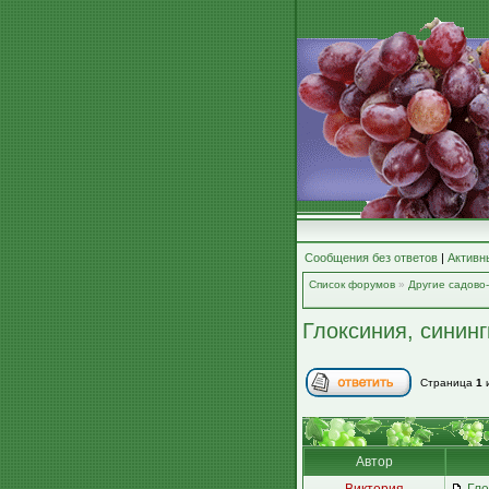
Сообщения без ответов
|
Активн
Список форумов
»
Другие садово
Глоксиния, сининг
Страница
1
Автор