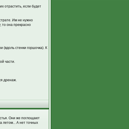
их отрастить, если будет
трате. Им не нужно
, то она прекрасно
и (вдоль стенки горшочка). К
ой части.
ся дренаж.
истья. Они же поглощают
 летом... А нет точных