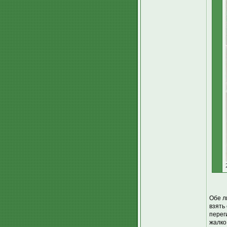
Обе л
взять
перег
жалко 