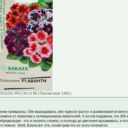
2912252.JPG [ 36.14 КБ | Просмотров: 1465 ]
инии прекрасны. Обе выращивала, обе чудесно растут и размножаются вегет
 семена от пересева у селекционеров-любителей. А потом подумала, что 300 
ибридизации - это и посеять сложно, и полгода до цветения выхаживать, а по
и тяжело. :think: Взяла вот эти, посмотрим что из этого получится.