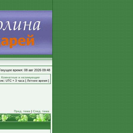
Текущее время: 08 авг 2026 09:48
»
Комнатные и незимующие
яс: UTC + 3 часа [ Летнее время ]
Пред. тема
|
След. тема