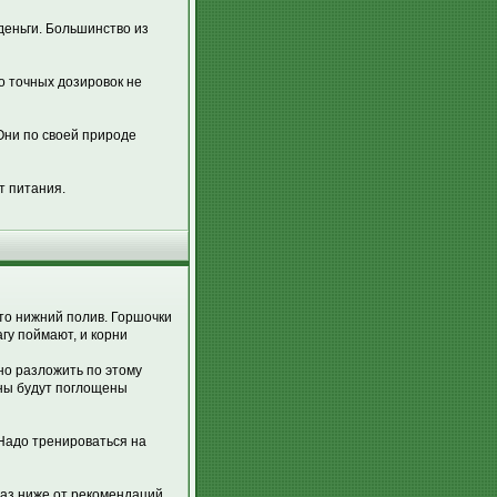
деньги. Большинство из
о точных дозировок не
Они по своей природе
т питания.
то нижний полив. Горшочки
агу поймают, и корни
но разложить по этому
оны будут поглощены
 Надо тренироваться на
раз ниже от рекомендаций