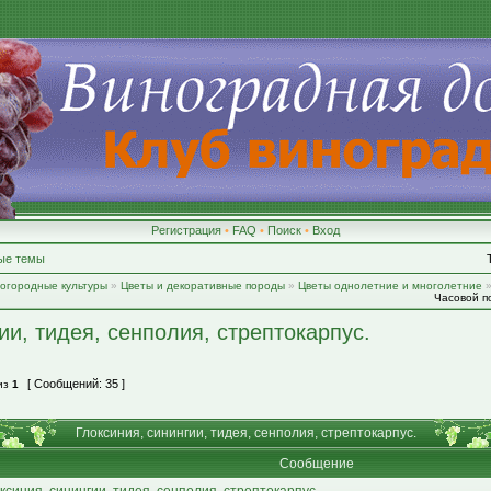
Регистрация
•
FAQ
•
Поиск
•
Вход
ые темы
-огородные культуры
»
Цветы и декоративные породы
»
Цветы однолетние и многолетние
Часовой по
ии, тидея, сенполия, стрептокарпус.
[ Сообщений: 35 ]
из
1
Глоксиния, синингии, тидея, сенполия, стрептокарпус.
Сообщение