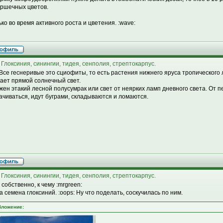
оршечных цветов.
ько во время активного роста и цветения. :wave:
 Глоксиния, синингии, тидея, сенполия, стрептокарпус.
 Все геснеривые это сциофиты, то есть растения нижнего яруса тропического л
ает прямой солнечный свет.
жен этакий лесной полусумрак или свет от неярких ламп дневного света. От 
ачиваться, идут буграми, складываются и ломаются.
 Глоксиния, синингии, тидея, сенполия, стрептокарпус.
 собственно, к чему :mrgreen:
а семена глоксиний. :oops: Ну что поделать, соскучилась по ним.
Вложение: