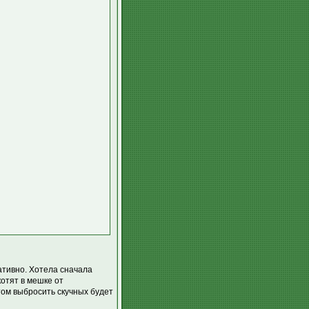
ативно. Хотела сначала
котят в мешке от
том выбросить скучных будет