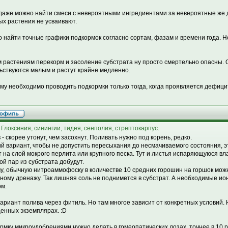
даже можно найти смеси с невероятными ингредиентами за невероятные же 
ых растения не усваивают.
 найти точные графики подкормок согласно сортам, фазам и времени года. Н
м растениям перекорм и засоление субстрата ну просто смертельно опасны. 
ьствуются малым и растут крайне медленно.
му необходимо проводить подкормки только тогда, когда проявляется дефици
 Глоксиния, синингии, тидея, сенполия, стрептокарпус.
 - скорее утонут, чем засохнут. Поливать нужно под корень, редко.
й вариант, чтобы не допустить пересыхания до несмачиваемого состояния, э
т на слой мокрого перлита или крупного песка. Тут и листья испаряющуюся вл
ой пар из субстрата добудут.
ву, обычную нитроаммофоску в количестве 10 средних горошин на горшок мож
ному дренажу. Так лишняя соль не поднимется в субстрат. А необходимые и
м.
вариант полива через фитиль. Но там многое зависит от конкретных условий.
енных экземплярах. :D
рмку микроудобрениями нужно делать в гомеопатических дозах, точнее в 10 