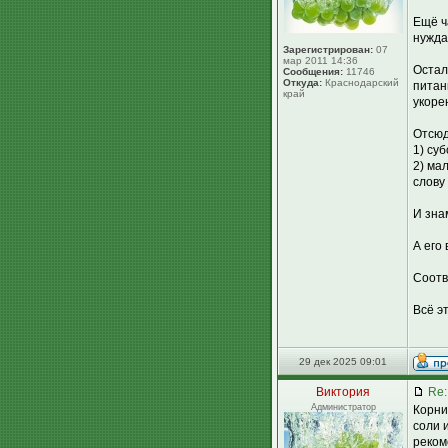
Ещё ч
нужда
Зарегистрирован:
07
мар 2011 14:36
Остал
Сообщения:
11746
Откуда:
Краснодарский
питан
край
укоре
Отсюд
1) су
2) ма
слову
И зна
А его
Соотв
Всё э
29 дек 2025 09:01
Виктория
Re:
Администратор
Корни
соли 
реком