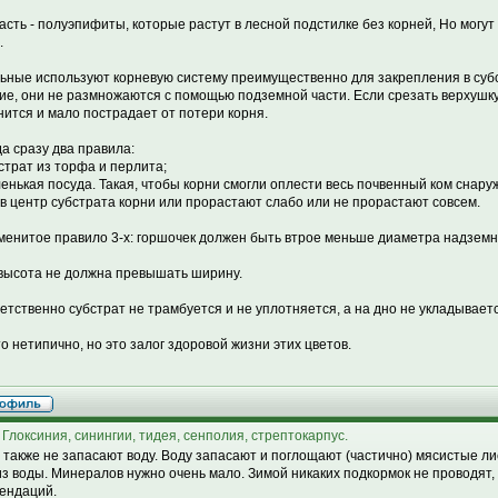
асть - полуэпифиты, которые растут в лесной подстилке без корней, Но могут 
.
ьные используют корневую систему преимущественно для закрепления в субс
ие, они не размножаются с помощью подземной части. Если срезать верхушку
нится и мало пострадает от потери корня.
а сразу два правила:
бстрат из торфа и перлита;
ленькая посуда. Такая, чтобы корни смогли оплести весь почвенный ком снаруж
 в центр субстрата корни или прорастают слабо или не прорастают совсем.
менитое правило 3-х: горшочек должен быть втрое меньше диаметра надземн
 высота не должна превышать ширину.
етственно субстрат не трамбуется и не уплотняется, а на дно не укладывает
то нетипично, но это залог здоровой жизни этих цветов.
 Глоксиния, синингии, тидея, сенполия, стрептокарпус.
 также не запасают воду. Воду запасают и поглощают (частично) мясистые л
из воды. Минералов нужно очень мало. Зимой никаких подкормок не проводят, а
ендаций.