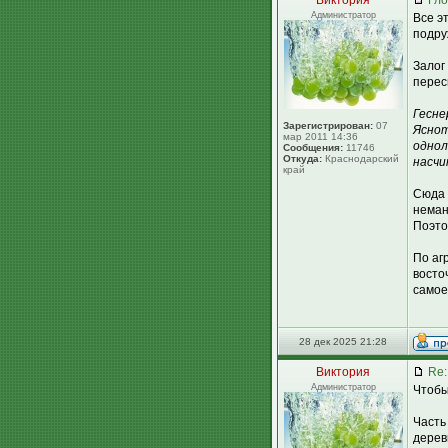
Виктория
Гло
Администратор
Все э
подру
Залог
перес
Гесне
Зарегистрирован:
07
Яснот
мар 2011 14:36
однол
Сообщения:
11746
Откуда:
Краснодарский
насчи
край
Сюда 
неман
Поэто
По аг
восто
самое
28 дек 2025 21:28
Виктория
Re:
Администратор
Чтобы
Часть
дерев