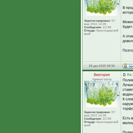
В про
котор
Зарегистрирован:
07
Можно
мар 2011 14:36
будет.
Сообщения:
11746
Откуда:
Краснодарский
край
А эти
довол
Поэто
29 дек 2025 09:56
Виктория
Re:
Администратор
Полив
Лучши
ставя
водян
К сло
наруж
торфо
Зарегистрирован:
07
мар 2011 14:36
Есть 
Сообщения:
11746
Откуда:
Краснодарский
малоц
край
Подко