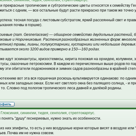
ксиния, синингии, тидея, сенполия, стрептокарпус.
ти прекрасные тропические и субтропические цветы относятся к семейству Г
житься с одним, — все остальные будут расти прекрасно при таком же точно 
 успеха: тесная посуда с листовым субстратом, яркий рассеянный свет и пра
ыхания почвы в горшке).
риевые (лат. Gesneriaceae) — обширное семейство двудольных растений, 
ковые и Норичниковые. Растения разнообразных жизненных форм: многоле
етние) травы, лианы, полукустарники, кустарники или небольшие деревья
тывается около 3200 видов примерно в 150—160 родах.
же идут эсхинантусы, хризостемисы, хирита похожая на орхидею, колумнеи, 
тусы, сказочные петрокосмеи. В каждом из перечисленных выше родов по пар
му эти обитатели подоконников и зимних садов разнообразны в крайней степ
ротехнике вот эта вся горшечная роскошь культивируется одинаково: по одним
чных или западных окнах. Если нет светлого окна без палящего солнца, - и п
 то. Словно под пологом тропического леса давней и далёкой родины.
 Глоксиния, синингии, тидея, сенполия, стрептокарпус.
 понять "душу" геснериевых, нужно знать их особенности.
 из них эпифиты, то есть у них воздушные корни которые висят в воздухе или
ьев. Почва им не нужна совсем.