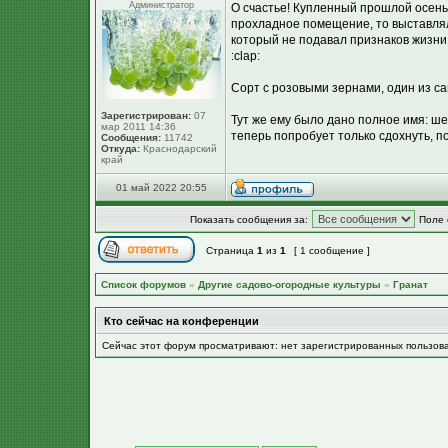
Администратор
О счастье! Купленный прошлой осень
прохладное помещение, то выставляла
который не подавал признаков жизни 
:clap:
Сорт с розовыми зернами, один из са
Зарегистрирован:
07
Тут же ему было дано полное имя: ше
мар 2011 14:36
теперь попробует только сдохнуть, п
Сообщения:
11742
Откуда:
Краснодарский
край
01 май 2022 20:55
Показать сообщения за:
Поле 
Страница
1
из
1
[ 1 сообщение ]
Список форумов
»
Другие садово-огородные культуры
»
Гранат
Кто сейчас на конференции
Сейчас этот форум просматривают: нет зарегистрированных пользов