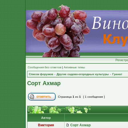
Регистр
Сообщения без ответов
|
Активные темы
Список форумов
»
Другие садово-огородные культуры
»
Гранат
Сорт Ахмар
Страница
1
из
1
[ 1 сообщение ]
Автор
Виктория
Сорт Ахмар