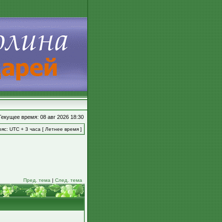
Текущее время: 08 авг 2026 18:30
яс: UTC + 3 часа [ Летнее время ]
Пред. тема
|
След. тема