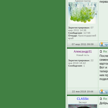
Администратор
перва
Зарегистрирован:
07
мар 2011 14:36
Сообщения:
11746
Откуда:
Краснодарский
край
07 мар 2011 09:09
Александр31
Re:
Новый гость
После
семен
Зарегистрирован:
22
янв 2018 18:42
карто
Сообщения:
1
Вот и
тепер
них п
подел
22 янв 2018 19:44
CLASSic
Re:
Эксперт
Добры