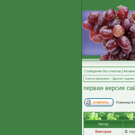
Сообщения без ответов
|
Активн
Список форумов
»
Другие садово
первая версия са
Страница
1
Автор
Виктория
пер