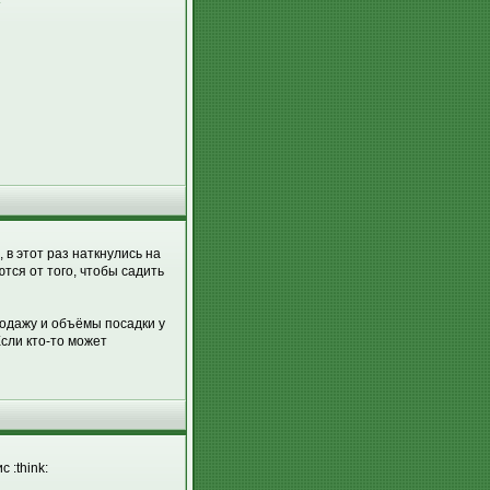
в этот раз наткнулись на
тся от того, чтобы садить
родажу и объёмы посадки у
Если кто-то может
 :think: