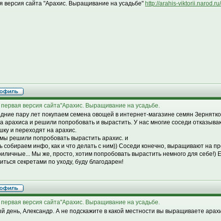
я версия сайта "Арахис. Выращивание на усадьбе"
http://arahis-viktorii.narod.ru/
 первая версия сайта"Арахис. Выращивание на усадьбе.
дние пару лет покупаем семена овощей в интернет-магазине семян Зернятко, 
а арахиса и решили попробовать и вырастить. У нас многие соседи отказываю
шку и переходят на арахис.
 мы решили попробовать вырастить арахис. и
ь собираем инфо, как и что делать с ним)) Соседи конечно, выращивают на п
риличные... Мы же, просто, хотим попробовать вырастить немного для себе!) 
иться секретами по уходу, буду благодарен!
 первая версия сайта"Арахис. Выращивание на усадьбе.
й день, Александр. А не подскажите в какой местности вы выращиваете арахис