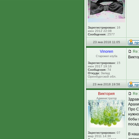
Зарегистрирован:
16
июн 2012 22:08
Сообщения:
2577
23 янв 2018 11:05
Vinoren
Re:
Старожил клуба
Викто
Зарегистрирован:
15
июн 2017 19:16
Сообщения:
74
Откуда:
Запад
Оренбургской обл.
23 янв 2018 19:58
Виктория
Re:
Администратор
Здрав
Арахи
Про С
нужно
бобы 
посад
Зарегистрирован:
07
В наш
мар 2011 14:36