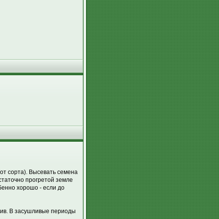
 от сорта). Высевать семена
остаточно прогретой земле
бенно хорошо - если до
лив. В засушливые периоды