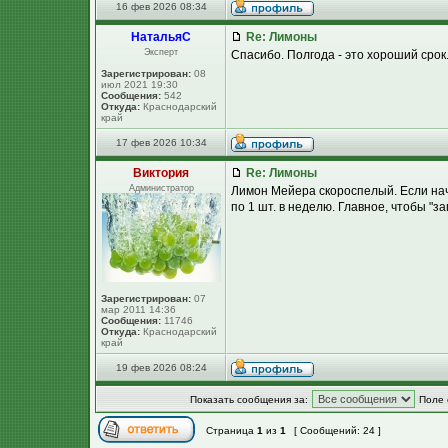
16 фев 2026 08:34
НатальяС
Re: Лимоны
Эксперт
Спасибо. Полгода - это хороший срок.
Зарегистрирован:
08
июл 2021 19:30
Сообщения:
542
Откуда:
Краснодарский
край
17 фев 2026 10:34
Виктория
Re: Лимоны
Администратор
Лимон Мейера скороспелый. Если нач
по 1 шт. в неделю. Главное, чтобы "з
Зарегистрирован:
07
мар 2011 14:36
Сообщения:
11746
Откуда:
Краснодарский
край
19 фев 2026 08:24
Показать сообщения за:
Поле 
Страница
1
из
1
[ Сообщений: 24 ]