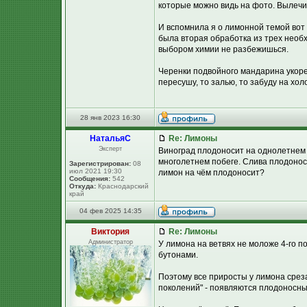
которые можно видь на фото. Вылечила
И вспомнила я о лимонной темой вот 
была вторая обработка из трех необ
выбором химии не разбежишься.
Черенки подвойного мандарина укорен
пересушу, то залью, то забуду на хол
28 янв 2023 16:30
НатальяС
Re: Лимоны
Эксперт
Виноград плодоносит на однолетнем 
многолетнем побеге. Слива плодоноси
Зарегистрирован:
08
июл 2021 19:30
лимон на чём плодоносит?
Сообщения:
542
Откуда:
Краснодарский
край
04 фев 2025 14:35
Виктория
Re: Лимоны
Администратор
У лимона на ветвях не моложе 4-го п
бутонами.
Поэтому все приросты у лимона среза
поколений" - появляются плодоносны