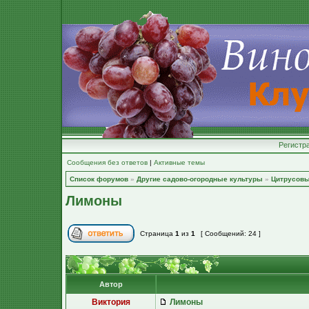
Регистр
Сообщения без ответов
|
Активные темы
Список форумов
»
Другие садово-огородные культуры
»
Цитрусов
Лимоны
Страница
1
из
1
[ Сообщений: 24 ]
Автор
Виктория
Лимоны