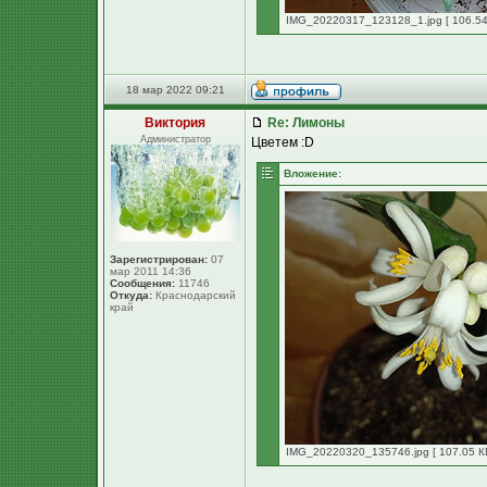
IMG_20220317_123128_1.jpg [ 106.54
18 мар 2022 09:21
Виктория
Re: Лимоны
Администратор
Цветем :D
Вложение:
Зарегистрирован:
07
мар 2011 14:36
Сообщения:
11746
Откуда:
Краснодарский
край
IMG_20220320_135746.jpg [ 107.05 КБ