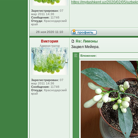
https://mytashkent.uz/2020/02/05/uzbeks
Зарегистрирован:
07
мар 2011 14:36
Сообщения:
11746
Откуда:
Краснодарский
край
26 ноя 2020 11:10
Виктория
Re: Лимоны
Администратор
Зацвел Мейера.
Вложение:
Зарегистрирован:
07
мар 2011 14:36
Сообщения:
11746
Откуда:
Краснодарский
край