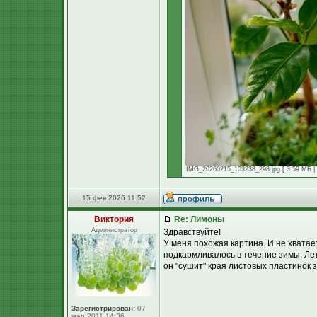
IMG_20260215_103238_298.jpg [ 3.59 МБ | 
15 фев 2026 11:52
Виктория
Re: Лимоны
Администратор
Здравствуйте!
У меня похожая картина. И не хватае
подкармливалось в течение зимы. Ле
он "сушит" края листовых пластинок 
Зарегистрирован:
07
мар 2011 14:36