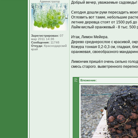
Администратор
Добрый вечер, уважаемые садоведы!
Сегодня дошли руки пересадить моег
Отловить вот такие, небольшие расте
летние деревца стоят от 1500 руб до
Лайм кислый оранжевый - 8 тыс. 500 ру
Зарегистрирован:
07
Итак, Лимон Мейера.
мар 2011 14:36
Дерево среднерослое с красивой, окр
Сообщения:
11746
Откуда:
Краснодарский
Кожура тонкая 0,2-0,3 см, гладкая, 
край
оранжевая, своеобразного мандарино
Лимончик пришёл очень сильно голод
смесь старого. выветренного перегно
Вложение: