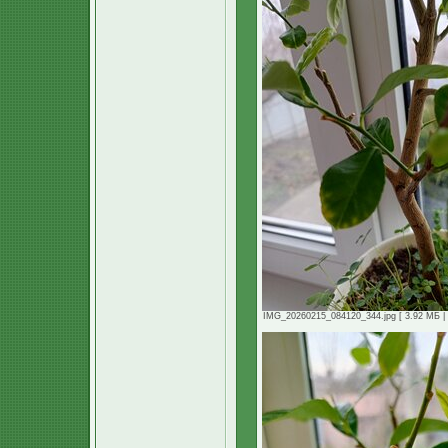
IMG_20260215_084120_344.jpg [ 3.92 МБ | 