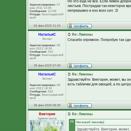
Но это ещё не всё. Если лимон добро
Зарегистрирован:
07
листьев. Пострадав так некоторое вр
мар 2011 14:36
непрерывно и изо всех сил. :D
Сообщения:
11746
Откуда:
Краснодарский
край
04 фев 2025 21:10
НатальяС
Re: Лимоны
Эксперт
Спасибо огромное. Попробую так сде
Зарегистрирован:
08
июл 2021 19:30
Сообщения:
542
Откуда:
Краснодарский
край
05 фев 2025 07:30
НатальяС
Re: Лимоны
Эксперт
Здравствуйте. Виктория, может, вы з
есть таблички для овощей, а по цитр
Зарегистрирован:
08
июл 2021 19:30
Сообщения:
542
Откуда:
Краснодарский
край
09 фев 2026 09:30
Виктория
Re: Лимоны
Администратор
НатальяС писал(а):
Здравствуйте. Виктория, может,