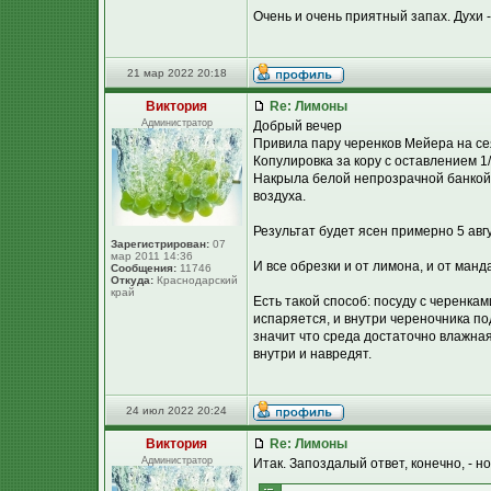
Очень и очень приятный запах. Духи -
21 мар 2022 20:18
Виктория
Re: Лимоны
Администратор
Добрый вечер
Привила пару черенков Мейера на с
Копулировка за кору с оставлением 1
Накрыла белой непрозрачной банкой. 
воздуха.
Результат будет ясен примерно 5 авгу
Зарегистрирован:
07
мар 2011 14:36
И все обрезки и от лимона, и от манд
Сообщения:
11746
Откуда:
Краснодарский
край
Есть такой способ: посуду с черенкам
испаряется, и внутри череночника по
значит что среда достаточно влажная
внутри и навредят.
24 июл 2022 20:24
Виктория
Re: Лимоны
Администратор
Итак. Запоздалый ответ, конечно, - но