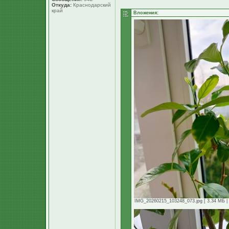
Откуда:
Краснодарский
край
Вложения:
IMG_20260215_103248_073.jpg [ 3.34 МБ | 