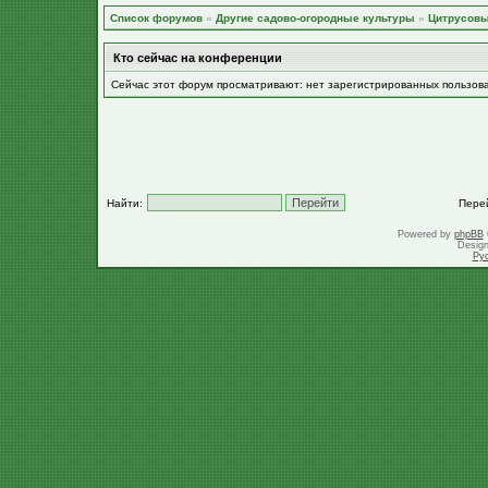
Список форумов
»
Другие садово-огородные культуры
»
Цитрусов
Кто сейчас на конференции
Сейчас этот форум просматривают: нет зарегистрированных пользов
Найти:
Пере
Powered by
phpBB
Desig
Ру