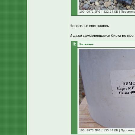
100_9971.JPG [ 322.24 КБ | Просмотр
Новоселье состоялось.
И даже самоклеящаяся бирка не про
Вложение:
100_9973.JPG [ 135.44 КБ | Просмотр