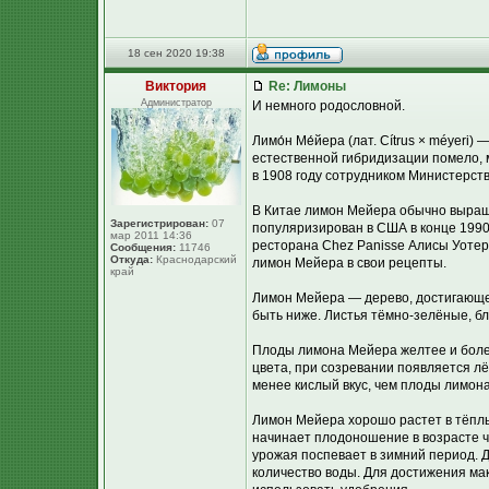
18 сен 2020 19:38
Виктория
Re: Лимоны
Администратор
И немного родословной.
Лимо́н Ме́йера (лат. Cítrus × méyeri)
естественной гибридизации помело, 
в 1908 году сотрудником Министерст
В Китае лимон Мейера обычно выращи
Зарегистрирован:
07
популяризирован в США в конце 1990
мар 2011 14:36
ресторана Chez Panisse Алисы Уотер
Сообщения:
11746
Откуда:
Краснодарский
лимон Мейера в свои рецепты.
край
Лимон Мейера — дерево, достигающее 
быть ниже. Листья тёмно-зелёные, б
Плоды лимона Мейера желтее и более
цвета, при созревании появляется л
менее кислый вкус, чем плоды лимона
Лимон Мейера хорошо растет в тёплы
начинает плодоношение в возрасте че
урожая поспевает в зимний период. 
количество воды. Для достижения ма