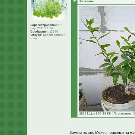
Вложение:
Зарегистрирован:
07
мар 2011 14:36
Сообщения:
11746
Откуда:
Краснодарский
край
281231.jpg [ 95.88 КБ | Просмотров: 3
Замечательно Мейер привился на манд