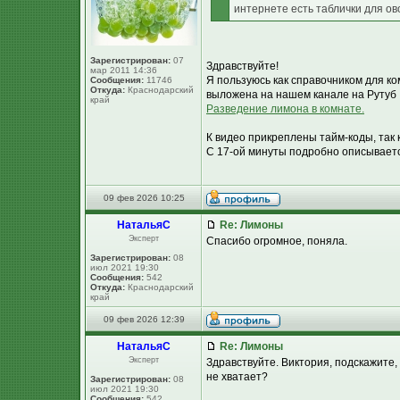
интернете есть таблички для ов
Зарегистрирован:
07
Здравствуйте!
мар 2011 14:36
Я пользуюсь как справочником для к
Сообщения:
11746
Откуда:
Краснодарский
выложена на нашем канале на Рутуб
край
Разведение лимона в комнате.
К видео прикреплены тайм-коды, так 
С 17-ой минуты подробно описывается 
09 фев 2026 10:25
НатальяС
Re: Лимоны
Эксперт
Спасибо огромное, поняла.
Зарегистрирован:
08
июл 2021 19:30
Сообщения:
542
Откуда:
Краснодарский
край
09 фев 2026 12:39
НатальяС
Re: Лимоны
Эксперт
Здравствуйте. Виктория, подскажите,
не хватает?
Зарегистрирован:
08
июл 2021 19:30
Сообщения:
542