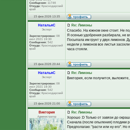
Сообщения:
11746
Откуда:
Краснодарский
край
15 фев 2026 13:35
НатальяС
Re: Лимоны
Эксперт
Спасибо. На южном окне стоит. Не п
Я осенью удобрения разбирала, не в
Зарегистрирован:
08
июл 2021 19:30
Посыпала им грунт у двух лимонов. Д
Сообщения:
542
недели у лимонов все листья засохли
Откуда:
Краснодарский
край
часа стояли.
15 фев 2026 20:44
НатальяС
Re: Лимоны
Эксперт
Виктория, если получится, выложите
Зарегистрирован:
08
июл 2021 19:30
Сообщения:
542
Откуда:
Краснодарский
край
15 фев 2026 21:00
Виктория
Re: Лимоны
Администратор
Хорошо :D Только от завязи до окраш
Сначала (после опыления) плодики ра
Предполагаю: "расти или ну его". Но