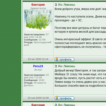
Виктория
Re: Лимоны
Администратор
Всем доброго утра, вчера или дня! :wa
Наконец-то наступила осень. Днем ещ
прохладно - до + 3С.
Поэтому все мои цитрусы и батат пе
которую я купила весной для рассады,
Зарегистрирован:
07
мар 2011 14:36
Очень интересный эффект. В свете эт
Сообщения:
11746
Откуда:
Краснодарский
полностью поглощают весь красно-син
край
сфотографировать не получилось - тё
23 окт 2020 11:14
Рита19
Re: Лимоны
Эксперт
Добрый вечер! Виктория, я так загорел
Мейера :D :crazy: Не знаю еще, что т
Зарегистрирован:
23
фев 2017 21:08
вроде бы ничего, пусть растет хоть и 
Сообщения:
1042
Лимон когда-то очень давно рос у нас
Откуда:
48 широта
Донбасс
Большое спасибо вам за подробности 
23 ноя 2020 21:00
Виктория
Re: Лимоны