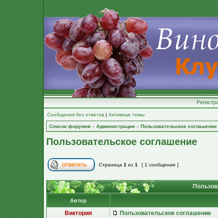
Регистр
Сообщения без ответов
|
Активные темы
Список форумов
»
Администрация
»
Пользовательское соглашение
Пользовательское соглашение
Страница
1
из
1
[ 1 сообщение ]
Пользов
Автор
Виктория
Пользовательское соглашение