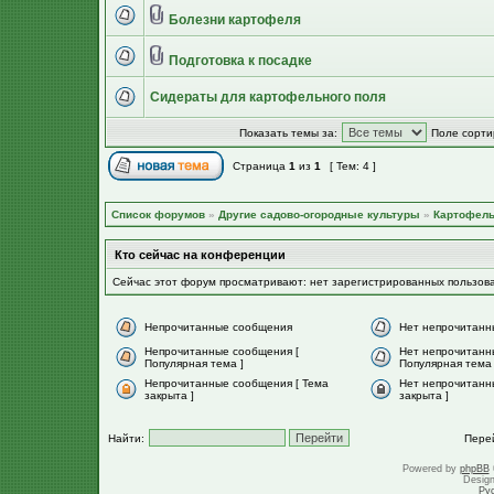
Болезни картофеля
Подготовка к посадке
Сидераты для картофельного поля
Показать темы за:
Поле сорти
Страница
1
из
1
[ Тем: 4 ]
Список форумов
»
Другие садово-огородные культуры
»
Картофел
Кто сейчас на конференции
Сейчас этот форум просматривают: нет зарегистрированных пользов
Непрочитанные сообщения
Нет непрочитанн
Непрочитанные сообщения [
Нет непрочитанн
Популярная тема ]
Популярная тема 
Непрочитанные сообщения [ Тема
Нет непрочитанн
закрыта ]
закрыта ]
Найти:
Пере
Powered by
phpBB
Desig
Ру