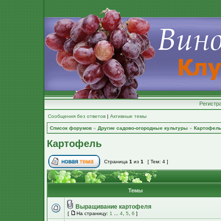
Регистр
Сообщения без ответов
|
Активные темы
Список форумов
»
Другие садово-огородные культуры
»
Картофел
Картофель
Страница
1
из
1
[ Тем: 4 ]
Темы
Выращивание картофеля
[
На страницу:
1
...
4
,
5
,
6
]