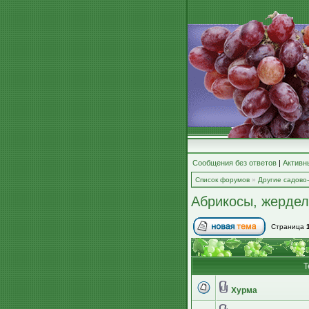
Сообщения без ответов
|
Активн
Список форумов
»
Другие садово
Абрикосы, жерде
Страница
Т
Хурма