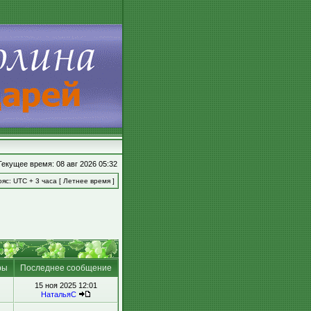
Текущее время: 08 авг 2026 05:32
яс: UTC + 3 часа [ Летнее время ]
ры
Последнее сообщение
15 ноя 2025 12:01
НатальяС