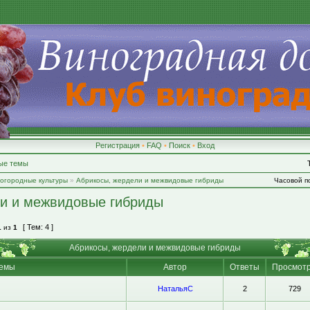
Регистрация
•
FAQ
•
Поиск
•
Вход
ые темы
-огородные культуры
»
Абрикосы, жердели и межвидовые гибриды
Часовой по
ли и межвидовые гибриды
[ Тем: 4 ]
1
из
1
Абрикосы, жердели и межвидовые гибриды
емы
Автор
Ответы
Просмот
НатальяС
2
729