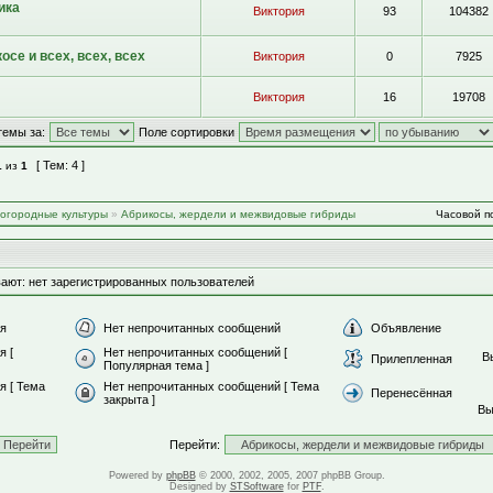
ика
Виктория
93
104382
осе и всех, всех, всех
Виктория
0
7925
Виктория
16
19708
темы за:
Поле сортировки
[ Тем: 4 ]
1
из
1
-огородные культуры
»
Абрикосы, жердели и межвидовые гибриды
Часовой по
ают: нет зарегистрированных пользователей
я
Нет непрочитанных сообщений
Объявление
я [
Нет непрочитанных сообщений [
В
Прилепленная
Популярная тема ]
 [ Тема
Нет непрочитанных сообщений [ Тема
Перенесённая
закрыта ]
В
Перейти:
Powered by
phpBB
© 2000, 2002, 2005, 2007 phpBB Group.
Designed by
STSoftware
for
PTF
.