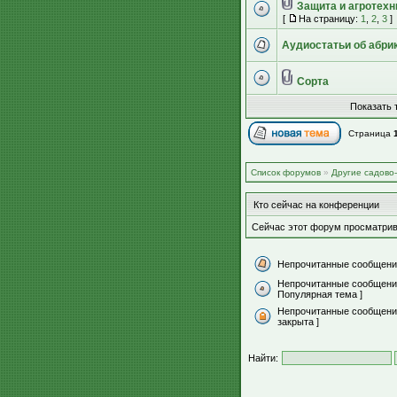
Защита и агротехн
[
На страницу:
1
,
2
,
3
]
Аудиостатьи об абрик
Сорта
Показать 
Страница
Список форумов
»
Другие садово
Кто сейчас на конференции
Сейчас этот форум просматрив
Непрочитанные сообщени
Непрочитанные сообщени
Популярная тема ]
Непрочитанные сообщения
закрыта ]
Найти: