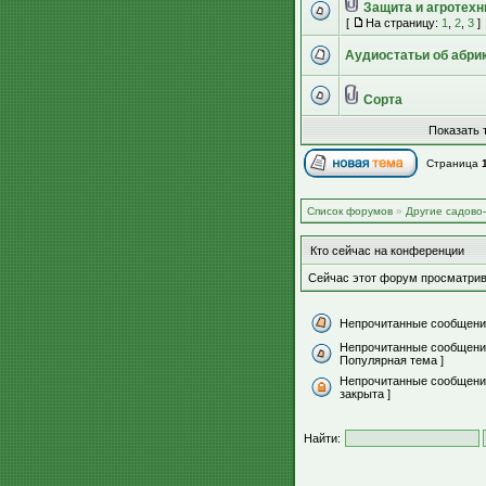
Защита и агротехн
[
На страницу:
1
,
2
,
3
]
Аудиостатьи об абрик
Сорта
Показать 
Страница
Список форумов
»
Другие садово
Кто сейчас на конференции
Сейчас этот форум просматрив
Непрочитанные сообщени
Непрочитанные сообщени
Популярная тема ]
Непрочитанные сообщения
закрыта ]
Найти: