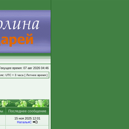
Текущее время: 07 авг 2026 04:46
яс: UTC + 3 часа [ Летнее время ]
ры
Последнее сообщение
15 ноя 2025 12:01
НатальяС