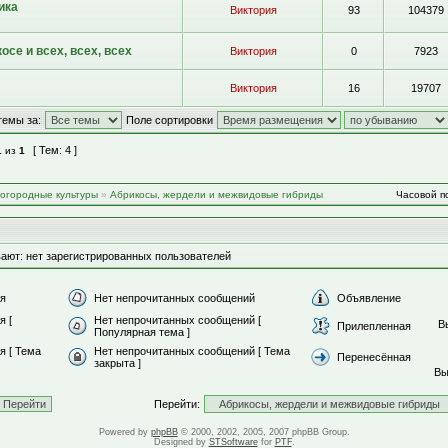
ика
Виктория
93
104379
осе и всех, всех, всех
Виктория
0
7923
Виктория
16
19707
темы за:
Поле сортировки
[ Тем: 4 ]
1
из
1
-огородные культуры
»
Абрикосы, жердели и межвидовые гибриды
Часовой по
ают: нет зарегистрированных пользователей
я
Нет непрочитанных сообщений
Объявление
я [
Нет непрочитанных сообщений [
В
Прилепленная
Популярная тема ]
 [ Тема
Нет непрочитанных сообщений [ Тема
Перенесённая
закрыта ]
В
Перейти:
Powered by
phpBB
© 2000, 2002, 2005, 2007 phpBB Group.
Designed by
STSoftware
for
PTF
.