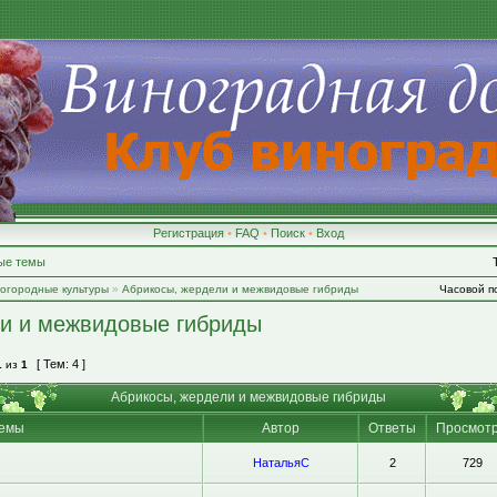
Регистрация
•
FAQ
•
Поиск
•
Вход
ые темы
-огородные культуры
»
Абрикосы, жердели и межвидовые гибриды
Часовой по
ли и межвидовые гибриды
[ Тем: 4 ]
1
из
1
Абрикосы, жердели и межвидовые гибриды
емы
Автор
Ответы
Просмот
НатальяС
2
729