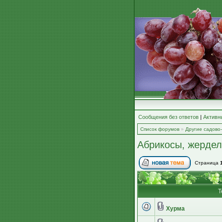
Сообщения без ответов
|
Активн
Список форумов
»
Другие садово
Абрикосы, жерде
Страница
Т
Хурма