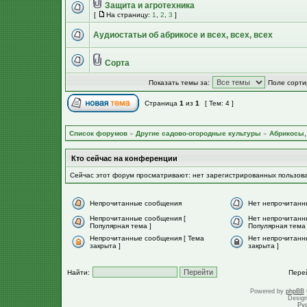
Защита и агротехника
[
На страницу:
1
,
2
,
3
]
Аудиостатьи об абрикосе и всех, всех, всех
Сорта
Показать темы за:
Поле сорти
Страница
1
из
1
[ Тем: 4 ]
Список форумов
»
Другие садово-огородные культуры
»
Абрикосы,
Кто сейчас на конференции
Сейчас этот форум просматривают: нет зарегистрированных пользов
Непрочитанные сообщения
Нет непрочитанн
Непрочитанные сообщения [
Нет непрочитанн
Популярная тема ]
Популярная тема 
Непрочитанные сообщения [ Тема
Нет непрочитанн
закрыта ]
закрыта ]
Найти:
Пере
Powered by
phpBB
Desig
Ру