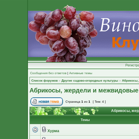
Регистр
Сообщения без ответов
|
Активные темы
Список форумов
»
Другие садово-огородные культуры
»
Абрикосы,
Абрикосы, жердели и межвидовые
Страница
1
из
1
[ Тем: 4 ]
Абрикосы, жер
Темы
Хурма