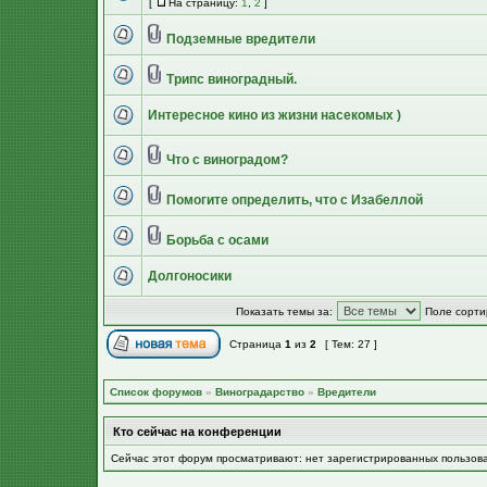
[
На страницу:
1
,
2
]
Подземные вредители
Трипс виноградный.
Интересное кино из жизни насекомых )
Что с виноградом?
Помогите определить, что с Изабеллой
Борьба с осами
Долгоносики
Показать темы за:
Поле сорти
Страница
1
из
2
[ Тем: 27 ]
Список форумов
»
Виноградарство
»
Вредители
Кто сейчас на конференции
Сейчас этот форум просматривают: нет зарегистрированных пользов