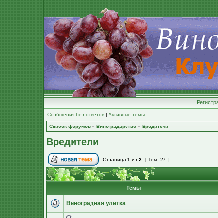
Регистр
Сообщения без ответов
|
Активные темы
Список форумов
»
Виноградарство
»
Вредители
Вредители
Страница
1
из
2
[ Тем: 27 ]
Темы
Виноградная улитка