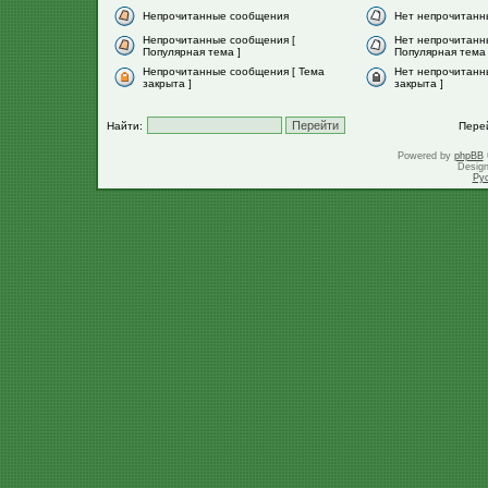
Непрочитанные сообщения
Нет непрочитанн
Непрочитанные сообщения [
Нет непрочитанн
Популярная тема ]
Популярная тема 
Непрочитанные сообщения [ Тема
Нет непрочитанн
закрыта ]
закрыта ]
Найти:
Пере
Powered by
phpBB
Desig
Ру