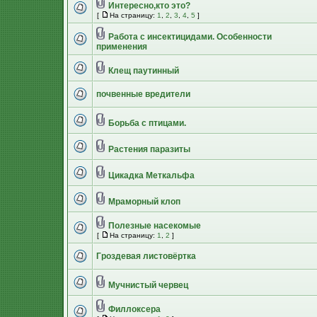
Интересно,кто это?
[
На страницу:
1
,
2
,
3
,
4
,
5
]
Работа с инсектицидами. Особенности
применения
Клещ паутинный
почвенные вредители
Борьба с птицами.
Растения паразиты
Цикадка Меткальфа
Мраморный клоп
Полезные насекомые
[
На страницу:
1
,
2
]
Гроздевая листовёртка
Мучнистый червец
Филлоксера